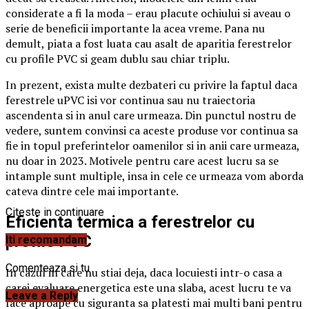
considerate a fi la moda – erau placute ochiului si aveau o
serie de beneficii importante la acea vreme. Pana nu
demult, piata a fost luata cau asalt de aparitia ferestrelor
cu profile PVC si geam dublu sau chiar triplu.
In prezent, exista multe dezbateri cu privire la faptul daca
ferestrele uPVC isi vor continua sau nu traiectoria
ascendenta si in anul care urmeaza. Din punctul nostru de
vedere, suntem convinsi ca aceste produse vor continua sa
fie in topul preferintelor oamenilor si in anii care urmeaza,
nu doar in 2023. Motivele pentru care acest lucru sa se
intample sunt multiple, insa in cele ce urmeaza vom aborda
cateva dintre cele mai importante.
Citeste in continuare
Eficienta termica a ferestrelor cu
profile PVC
Iti recomandam
Comenteaza si tu
In cazul in care nu stiai deja, daca locuiesti intr-o casa a
carei evaluare energetica este una slaba, acest lucru te va
Leave a Reply
face aproape cu siguranta sa platesti mai multi bani pentru