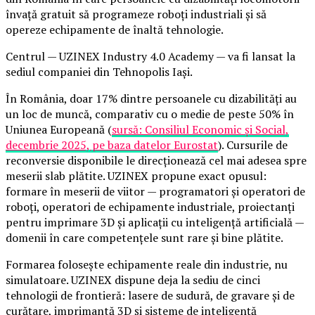
învață gratuit să programeze roboți industriali și să
opereze echipamente de înaltă tehnologie.
Centrul — UZINEX Industry 4.0 Academy — va fi lansat la
sediul companiei din Tehnopolis Iași.
În România, doar 17% dintre persoanele cu dizabilități au
un loc de muncă, comparativ cu o medie de peste 50% în
Uniunea Europeană (
sursă: Consiliul Economic și Social,
decembrie 2025, pe baza datelor Eurostat
). Cursurile de
reconversie disponibile le direcționează cel mai adesea spre
meserii slab plătite. UZINEX propune exact opusul:
formare în meserii de viitor — programatori și operatori de
roboți, operatori de echipamente industriale, proiectanți
pentru imprimare 3D și aplicații cu inteligență artificială —
domenii în care competențele sunt rare și bine plătite.
Formarea folosește echipamente reale din industrie, nu
simulatoare. UZINEX dispune deja la sediu de cinci
tehnologii de frontieră: lasere de sudură, de gravare și de
curățare, imprimantă 3D și sisteme de inteligență