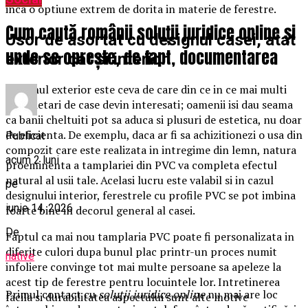
inca o optiune extrem de dorita in materie de ferestre.
Cum caută românii soluții juridice online și
Usor de asortat cu designul casei, atat
unde se oprește, de fapt, documentarea
exterior cat si interior
Designul exterior este ceva de care din ce in ce mai multi
proprietari de case devin interesati; oamenii isi dau seama
ca banii cheltuiti pot sa aduca si plusuri de estetica, nu doar
de eficienta. De exemplu, daca ar fi sa achizitionezi o usa din
Publicat
compozit care este realizata in intregime din lemn, natura
acum 2 luni
proeminenta a tamplariei din PVC va completa efectul
natural al usii tale. Acelasi lucru este valabil si in cazul
pe
designului interior, ferestrele cu profile PVC se pot imbina
iunie 14, 2026
foarte bine in decorul general al casei.
De
Faptul ca mai nou tamplaria PVC poate fi personalizata in
diferite culori dupa bunul plac printr-un proces numit
native
infoliere convinge tot mai multe persoane sa apeleze la
acest tip de ferestre pentru locuintele lor. Intretinerea
Primul contact cu
soluții juridice online
nu mai are loc
facila si durabilitatea aspectului sunt alte motive