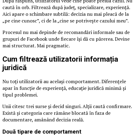
După răspuns, utilizatorul vede cine poate prelua cazul. Nu
caută în orb. Filtrează după județ, specializare, experiență.
Aici apare o schimbare subtilă: decizia nu mai pleacă de la
„pe cine cunosc”, ci de la „cine se potrivește cazului meu”.
Procesul nu mai depinde de recomandări informale sau de
grupuri de Facebook unde fiecare își dă cu părerea. Devine
mai structurat. Mai pragmatic.
Cum filtrează utilizatorii informația
juridică
Nu toți utilizatorii au același comportament. Diferențele
apar în funcție de experiență, educație juridică minimă și
tipul problemei.
Unii citesc trei surse și decid singuri. Alții caută confirmare.
Există și categoria care rămâne blocată în faza de
documentare, amânând decizia reală.
Două tipare de comportament