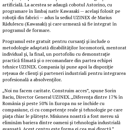
artificială. La acestea se adaugă cobotul Astorino, cu
programare în limbaj nativ Kawasaki — același folosit pe
roboții din fabrici — adus la sediul UZINEX de Marius
Rădulescu (Kawasaki) și care urmează să fie integrat în
programul de formare.
Programul este gratuit pentru cursanți și include o
metodologie adaptată dizabilităților locomotorii, mentorat
individual și, la final, un portofoliu cu demonstrație
practică filmată și o recomandare din partea echipei
tehnice UZINEX. Compania își pune apoi la dispoziție
rețeaua de clienți și parteneri industriali pentru integrarea
profesională a absolvenților.
„Noi nu facem caritate. Construim acces”, spune Sorin
Baciu, Director General UZINEX. „Diferența dintre 17% în
România și peste 50% în Europa nu se închide cu
compasiune, ci cu competențe reale și tehnologie pe care
piața chiar le plătește. Misiunea noastră a fost mereu să
eliminăm bariera dintre oameni și tehnologia industrială
avansată. Acest centru este forma ei cea mai directă.”