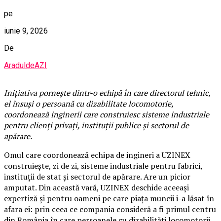
pe
iunie 9, 2026
De
AraduldeAZI
Inițiativa pornește dintr-o echipă în care directorul tehnic,
el însuși o persoană cu dizabilitate locomotorie,
coordonează inginerii care construiesc sisteme industriale
pentru clienți privați, instituții publice și sectorul de
apărare.
Omul care coordonează echipa de ingineri a UZINEX
construiește, zi de zi, sisteme industriale pentru fabrici,
instituții de stat și sectorul de apărare. Are un picior
amputat. Din această vară, UZINEX deschide aceeași
expertiză și pentru oameni pe care piața muncii i-a lăsat în
afara ei: prin ceea ce compania consideră a fi primul centru
din România în care persoanele cu dizabilități locomotorii