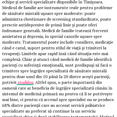
echipe și servicii specializate disponibile în Timișoara.
Medicul de familie are instrumente reale pentru probleme
de sănătate mintală ușoare spre moderate: poate
administra chestionare de screening standardizate, poate
prescrie antidepresive de primă linie și poate oferi
îndrumare generală. Medicii de familie tratează frecvent
anxietatea și depresia, în special cazurile ușoare spre
moderate. Tratamentul poate include consiliere, medicație
când e cazul, suport pentru stilul de viață și trimiteri la
terapeuți. Limitele apar rapid însă când situația este mai
complexă. Chiar și atunci când medicii de familie identifică
pacienți cu suferință emoțională, sunt predispuși să facă o
trimitere spre îngrijire specializată de sănătate mintală
pentru doar unul din 10 până la 20 dintre acești pacienți,
potrivit
studiilor
. Altfel spus, o parte importantă din
oamenii care ar beneficia de îngrijire specializată rămân în
sistemul de medicină primară nu pentru că li se potrivește
mai bine, ci pentru că accesul spre specialist nu se produce.
68% dintre pacienții care au accesat servicii psihiatrice
specializate au preferat să continue la un serviciu
specializat chiar și după stabilizarea tratamentului. Motivul