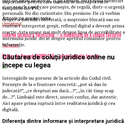
într-un birou de avocat, ci pe telefon, între două notificări
importante pentru care oamenii se indreapta catre
și un search rapid care pornește, de regulă, dintr-o urgență
tamplaria din PVC.
personală. Nu din curiozitate. Din presiune. Fie că vorbim
Articole pe aceiasi tema:
despre o amendă contestată, o moștenire blocată sau un
Urmatorul
contract interpretat greșit, reflexul digital a devenit prima
reacție. Asta spune mai mult despre lipsa de accesibilitate a
Izolarea termică a ferestrelor – o modalitate de a reduce facturile
sistemului juridic decât despre apetitul românilor pentru
informație.
Nu ratati
Batoza de Porumb ROBP5T60 – aliatul micului fermier
Căutarea de soluții juridice online nu
începe cu legea
Interogările nu pornesc de la articole din Codul civil.
Pornește de la o frustrare concretă: „pot să dau în
judecată?”, „ce drepturi am dacă…?”, „în cât timp scap
de…?”. Limbajul este direct, uneori confuz, dar autentic.
Aici apare prima ruptură între realitatea juridică și cea
digitală.
Diferența dintre informare și interpretare juridică