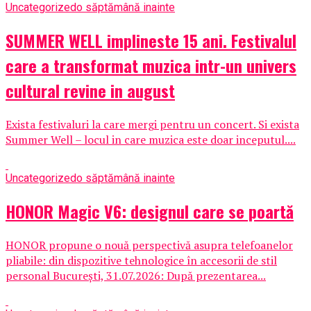
Uncategorized
o săptămână inainte
SUMMER WELL implineste 15 ani. Festivalul
care a transformat muzica intr-un univers
cultural revine in august
Exista festivaluri la care mergi pentru un concert. Si exista
Summer Well – locul in care muzica este doar inceputul....
Uncategorized
o săptămână inainte
HONOR Magic V6: designul care se poartă
HONOR propune o nouă perspectivă asupra telefoanelor
pliabile: din dispozitive tehnologice în accesorii de stil
personal București, 31.07.2026: După prezentarea...