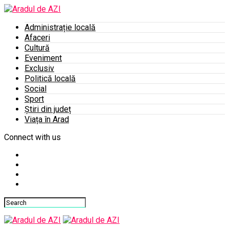
Administrație locală
Afaceri
Cultură
Eveniment
Exclusiv
Politică locală
Social
Sport
Știri din județ
Viața în Arad
Connect with us