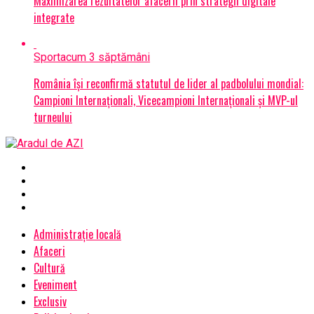
Maximizarea rezultatelor afacerii prin strategii digitale
integrate
Sport
acum 3 săptămâni
România își reconfirmă statutul de lider al padbolului mondial:
Campioni Internaționali, Vicecampioni Internaționali și MVP-ul
turneului
Administrație locală
Afaceri
Cultură
Eveniment
Exclusiv