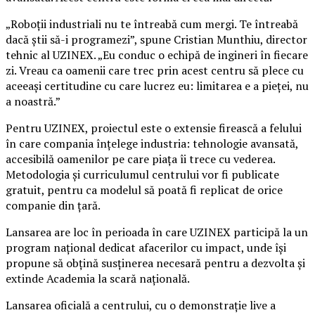
„Roboții industriali nu te întreabă cum mergi. Te întreabă
dacă știi să-i programezi”, spune Cristian Munthiu, director
tehnic al UZINEX. „Eu conduc o echipă de ingineri în fiecare
zi. Vreau ca oamenii care trec prin acest centru să plece cu
aceeași certitudine cu care lucrez eu: limitarea e a pieței, nu
a noastră.”
Pentru UZINEX, proiectul este o extensie firească a felului
în care compania înțelege industria: tehnologie avansată,
accesibilă oamenilor pe care piața îi trece cu vederea.
Metodologia și curriculumul centrului vor fi publicate
gratuit, pentru ca modelul să poată fi replicat de orice
companie din țară.
Lansarea are loc în perioada în care UZINEX participă la un
program național dedicat afacerilor cu impact, unde își
propune să obțină susținerea necesară pentru a dezvolta și
extinde Academia la scară națională.
Lansarea oficială a centrului, cu o demonstrație live a