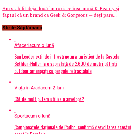
Am stabilit deja două lucruri: ce înseamnă K-Beauty și
faptul că un brand ca Geek & Gorgeous — deși pare...
Știrile Săptămânii
Afaceri
acum o lună
Sun Leader extinde infrastructura turistică de la Castelul
Bethlen-Haller la o suprafață de 2.600 de metri pătrați
outdoor amenajați cu pergole retractabile
Viața în Arad
acum 2 luni
Cât de mult putem utiliza o anvelopă?
Sport
acum o lună
Campionatele Naționale de Padbol confirmă dezvoltarea acestui