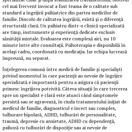
cel mai frecvent invocat a fost teama de o calitate sub
standard a îngrijirii psihiatrice din partea medicilor de
familie. Dincolo de calitatea îngrijirii, există și o diferență
structurală clară. Un psihiatru dintr-o clinică specializată
are timp, instrumente și experiență dedicate exclusiv
sănătății mintale. Evaluarea este complexă aici, nu 10
minute între alte consultații. Psihoterapia e disponibilă în
același cadru, coordonată cu medicația. Iar echipa lucrează
împreună, nu separat.
Înțelegerea comună între medicii de familie și specialiști
privind momentul în care pacienții au nevoie de îngrijire
specializată e importantă pentru a asigura că pacienții
primesc îngrijirea potrivită. Câteva situații în care trecerea
spre un specialist e clară este atunci când simptomele
persistă sau se agravează, în ciuda tratamentului inițiat de
medicul de familie, diagnosticul e incert sau complex,
tulburare bipolară, ADHD, tulburări de personalitate,
traumă, depresie cu anxietate, ADHD cu dependență,
psihoză cu tulburări de dispoziție sau ai nevoie de