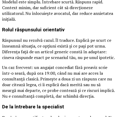
Modelul este simplu. Întrebare scurtă. Răspuns rapid.
Context minim, dar suficient cât să direcționeze
utilizatorul. Nu înlocuiește avocatul, dar reduce anxietatea
inițială.
Rolul răspunsului orientativ
Răspunsul nu rezolvă cazul. Îl traduce. Explică pe scurt ce
înseamnă situația, ce opțiuni există și ce pași pot urma.
Diferența față de un articol generic constă în adaptare:
cineva răspunde exact pe scenariul tău, nu pe unul ipotetic.
Un caz frecvent: un angajat concediat fără preaviz scrie
într-o seară, după ora 19:00, când nu mai are acces la
consultanță clasică. Primește a doua zi un răspuns care nu
doar citează legea, ci îi explică dacă merită sau nu să
meargă mai departe, ce probe contează și ce riscuri implică.
Nu e consultanță completă, dar schimbă direcția.
De la întrebare la specialist