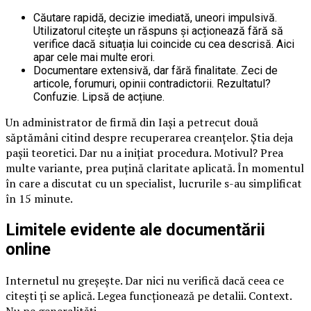
Căutare rapidă, decizie imediată, uneori impulsivă.
Utilizatorul citește un răspuns și acționează fără să
verifice dacă situația lui coincide cu cea descrisă. Aici
apar cele mai multe erori.
Documentare extensivă, dar fără finalitate. Zeci de
articole, forumuri, opinii contradictorii. Rezultatul?
Confuzie. Lipsă de acțiune.
Un administrator de firmă din Iași a petrecut două
săptămâni citind despre recuperarea creanțelor. Știa deja
pașii teoretici. Dar nu a inițiat procedura. Motivul? Prea
multe variante, prea puțină claritate aplicată. În momentul
în care a discutat cu un specialist, lucrurile s-au simplificat
în 15 minute.
Limitele evidente ale documentării
online
Internetul nu greșește. Dar nici nu verifică dacă ceea ce
citești ți se aplică. Legea funcționează pe detalii. Context.
Nu pe generalități.