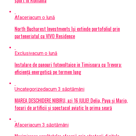
sport în România
Afaceri
acum o lună
North Bucharest Investments își extinde portofoliul prin
parteneriatul cu VIVO Residence
Exclusiv
acum o lună
Instalare de panouri fotovoltaice in Timisoara cu Trevora:
eficiență energetică pe termen lung
Uncategorized
acum 3 săptămâni
MAREA DESCHIDERE NIBIRU, azi 16 IULIE! Delia, Puya și Mario,
focuri de artificii și spectacol aviatic în prima seară
Afaceri
acum 3 săptămâni