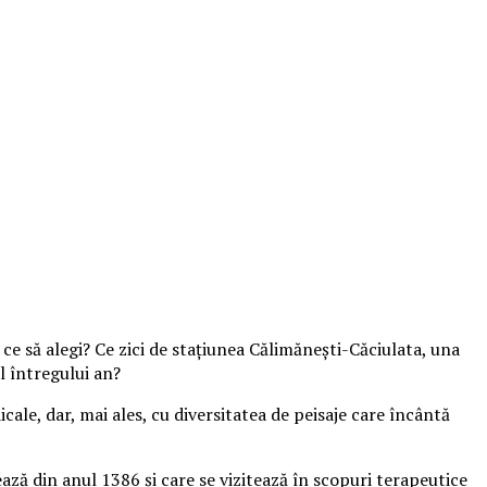
r ce să alegi? Ce zici de staţiunea Călimăneşti-Căciulata, una
l întregului an?
cale, dar, mai ales, cu diversitatea de peisaje care încântă
ază din anul 1386 şi care se vizitează în scopuri terapeutice