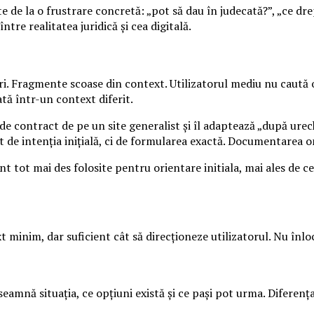
te de la o frustrare concretă: „pot să dau în judecată?”, „ce d
tre realitatea juridică și cea digitală.
i. Fragmente scoase din context. Utilizatorul mediu nu caută o
tă într-un context diferit.
 contract de pe un site generalist și îl adaptează „după urech
nt de intenția inițială, ci de formularea exactă. Documentarea o
nt tot mai des folosite pentru orientare initiala, mai ales de c
minim, dar suficient cât să direcționeze utilizatorul. Nu înloc
seamnă situația, ce opțiuni există și ce pași pot urma. Diferenț