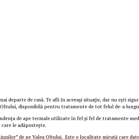
ai departe de casă. Te afli în aceeaşi situaţie, dar nu eşti sigu
Oltului, disponibilă pentru tratamente de tot felul de-a lungu
ndenţa de ape termale utilizate în fel şi fel de tratamente medi
e care le adăposteşte.
unilor” de pe Valea Oltului. Este o localitate micuţă care date