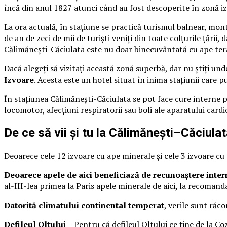
încă din anul 1827 atunci când au fost descoperite în zonă i
La ora actuală, în staţiune se practică turismul balnear, mont
de an de zeci de mii de turişti veniţi din toate colţurile ţări
Călimăneşti-Căciulata este nu doar binecuvântată cu ape terape
Dacă alegeţi să vizitaţi această zonă superbă, dar nu ştiţi und
Izvoare
. Acesta este un hotel situat în inima staţiunii care p
În staţiunea Călimăneşti-Căciulata se pot face cure interne pe
locomotor, afecţiuni respiratorii sau boli ale aparatului cardi
De ce să vii şi tu la Călimăneşti
–
Căciula
Deoarece cele 12 izvoare cu ape minerale şi cele 3 izvoare c
Deoarece apele de aici beneficiază de recunoaştere inter
al-III-lea primea la Paris apele minerale de aici, la recomand
Datorită climatului continental temperat
, verile sunt răco
Defileul Oltului
– Pentru că defileul Oltului ce ţine de la Co