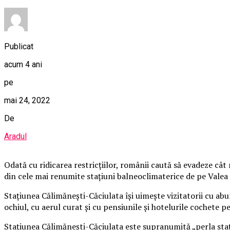
Publicat
acum 4 ani
pe
mai 24, 2022
De
Aradul
Odată cu ridicarea restricţiilor, românii caută să evadeze cât m
din cele mai renumite staţiuni balneoclimaterice de pe Valea 
Staţiunea Călimăneşti-Căciulata îşi uimeşte vizitatorii cu abu
ochiul, cu aerul curat şi cu pensiunile şi hotelurile cochete p
Staţiunea Călimăneşti-Căciulata este supranumită „perla staţi