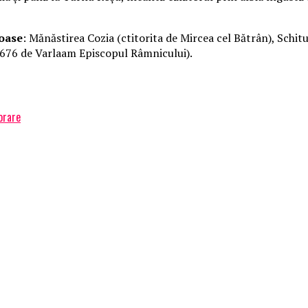
roase
: Mănăstirea Cozia (ctitorita de Mircea cel Bătrân), Schitu
 1676 de Varlaam Episcopul Râmnicului).
orare