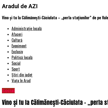
Aradul de AZI
Vino şi tu la Călimăneşti-Căciulata – „perla staţiunilor” de pe Vale
Administrație locală
Afaceri
Cultură
Eveniment
Exclusiv
Politică locală
Social
Sport
Știri din județ
Viața în Arad
Social
Vino şi tu la Călimăneşti-Căciulata – „perla s