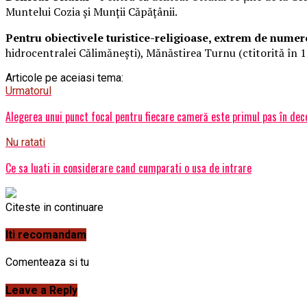
Muntelui Cozia şi Munţii Căpăţânii.
Pentru obiectivele turistice-religioase, extrem de nume
hidrocentralei Călimăneşti), Mănăstirea Turnu (ctitorită în
Articole pe aceiasi tema:
Urmatorul
Alegerea unui punct focal pentru fiecare cameră este primul pas în dec
Nu ratati
Ce sa luati in considerare cand cumparati o usa de intrare
Citeste in continuare
Iti recomandam
Comenteaza si tu
Leave a Reply