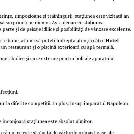
rinţe, simpozioane şi traininguri), staţiunea este vizitată an
bui să surprindă pe nimeni. Asta deoarece staţiunea
rte şi de peisaje idilice şi posibilităţi de vânzare excelente.
arte bune, atunci vă puteţi îndrepta atenţia către
Hotel
e, un restaurant şi o piscină exterioară cu apă termală.
i metabolice şi cure externe pentru boli ale aparatului
fecţiuni.
ur la diferite competiţii. În plus, însuşi împăratul Napoleon
are înconjoară staţiunea este absolut uimitor.
 râului ce este străjuită de vârfurile prăpăstioase ale