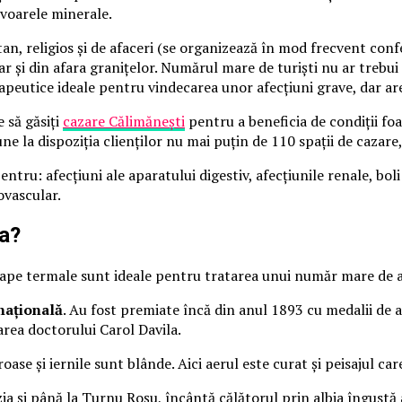
zvoarele minerale.
an, religios şi de afaceri (se organizează în mod frecvent confe
i, dar şi din afara graniţelor. Numărul mare de turişti nu ar tre
utice ideale pentru vindecarea unor afecţiuni grave, dar are pa
e să găsiţi
cazare Călimăneşti
pentru a beneficia de condiţii fo
une la dispoziţia clienţilor nu mai puţin de 110 spaţii de cazar
ntru: afecţiuni ale aparatului digestiv, afecţiunile renale, bol
ovascular.
ta?
u ape termale sunt ideale pentru tratarea unui număr mare de a
naţională
. Au fost premiate încă din anul 1893 cu medalii de a
area doctorului Carol Davila.
roase şi iernile sunt blânde. Aici aerul este curat şi peisajul c
zia şi până la Turnu Roşu, încântă călătorul prin albia îngustă a