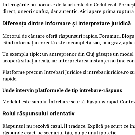
Interogările nu pornesc de la articole din Codul civil. Porneș
direct, uneori confuz, dar autentic. Aici apare prima ruptură în
Diferența dintre informare și interpretare juridică
Motorul de căutare oferă răspunsuri rapide. Forumuri. Blogur
când informația corectă este incompletă sau, mai grav, aplica
Un exemplu tipic: un antreprenor din Cluj găsește un model de
acoperă situația reală, iar interpretarea instanței nu ține co
Platforme precum Intrebari Juridice si intrebarijuridice.ro su
rapide.
Unde intervin platformele de tip întrebare-răspuns
Modelul este simplu. Întrebare scurtă. Răspuns rapid. Context 
Rolul răspunsului orientativ
Răspunsul nu rezolvă cazul. Îl traduce. Explică pe scurt ce în
răspunde exact pe scenariul tău, nu pe unul ipotetic.