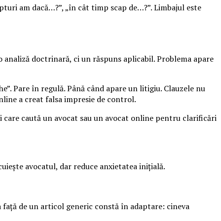
repturi am dacă…?”, „în cât timp scap de…?”. Limbajul este
 analiză doctrinară, ci un răspuns aplicabil. Problema apare
e”. Pare în regulă. Până când apare un litigiu. Clauzele nu
nline a creat falsa impresie de control.
ei care caută un avocat sau un avocat online pentru clarificări
uiește avocatul, dar reduce anxietatea inițială.
a față de un articol generic constă în adaptare: cineva