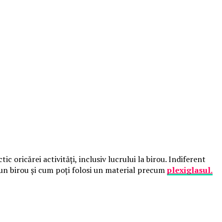
 oricărei activități, inclusiv lucrului la birou. Indiferent
e un birou și cum poți folosi un material precum
plexiglasul.