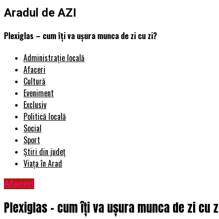
Aradul de AZI
Plexiglas – cum îți va ușura munca de zi cu zi?
Administrație locală
Afaceri
Cultură
Eveniment
Exclusiv
Politică locală
Social
Sport
Știri din județ
Viața în Arad
Afaceri
Plexiglas – cum îți va ușura munca de zi cu z