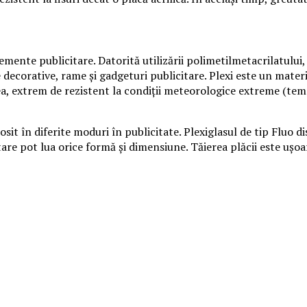
mente publicitare. Datorită utilizării polimetilmetacrilatului
 decorative, rame și gadgeturi publicitare. Plexi este un materia
ea, extrem de rezistent la condiții meteorologice extreme (te
osit în diferite moduri în publicitate. Plexiglasul de tip Fluo d
are pot lua orice formă și dimensiune. Tăierea plăcii este ușoară