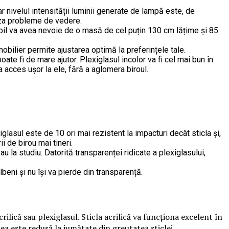
 nivelul intensității luminii generate de lampă este, de
uza probleme de vedere.
rtabil va avea nevoie de o masă de cel puțin 130 cm lățime și 85
obilier permite ajustarea optimă la preferințele tale.
ate fi de mare ajutor. Plexiglasul incolor va fi cel mai bun în
a acces ușor la ele, fără a aglomera biroul.
iglasul este de 10 ori mai rezistent la impacturi decât sticla și,
i de birou mai tineri.
 la studiu. Datorită transparenței ridicate a plexiglasului,
lbeni și nu își va pierde din transparență.
rilică sau plexiglasul. Sticla acrilică va funcționa excelent în
tea este redusă la jumătate din greutatea sticlei.