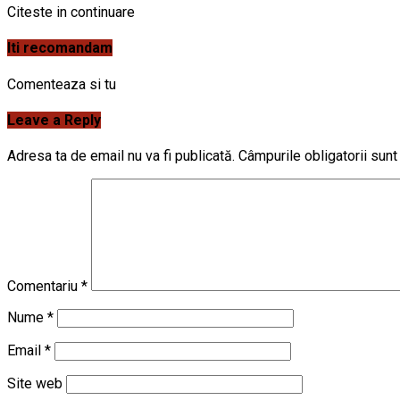
Citeste in continuare
Iti recomandam
Comenteaza si tu
Leave a Reply
Adresa ta de email nu va fi publicată.
Câmpurile obligatorii sun
Comentariu
*
Nume
*
Email
*
Site web