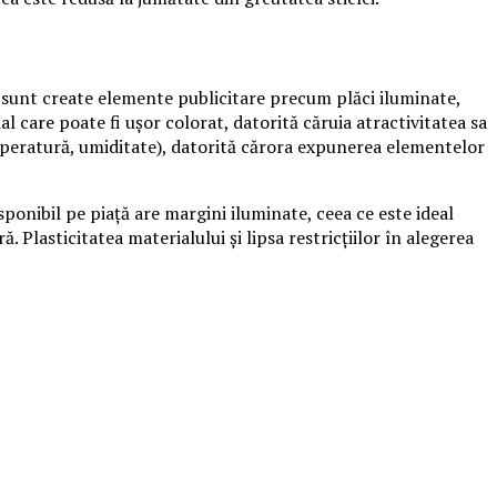
, sunt create elemente publicitare precum plăci iluminate,
l care poate fi ușor colorat, datorită căruia atractivitatea sa
mperatură, umiditate), datorită cărora expunerea elementelor
isponibil pe piață are margini iluminate, ceea ce este ideal
. Plasticitatea materialului și lipsa restricțiilor în alegerea