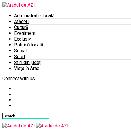
Administrație locală
Afaceri
Cultură
Eveniment
Exclusiv
Politică locală
Social
Sport
Știri din județ
Viața în Arad
Connect with us