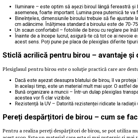
Iluminare – este optim să așezi biroul lângă fereastră și 
asemenea, foarte important. Lumina prea puternică te va
Bineînțeles, dimensiunile biroului trebuie să fie ajustate 
cm adâncime. Înălțimea standard a biroului este de 70-75
Un scaun confortabil – fotoliile de birou cu reglare pe înă
Înainte de a începe lucrul, asigură-te că tot ce ai nevoie e
acest sens. Poți pune pe placa de plexiglas diferite tipuri 
Sticlă acrilică pentru birou – avantaje ș
Plexiglasul pentru birou este o soluție practică care are dest
Dacă este așezat deasupra blatului de birou, îl va proteja î
în același timp, este un material mult mai ușor. O astfel de
Bună organizare a muncii – Într-un dulap plexiglas transpar
acestea vor fi clar vizibile.
Rezistență la UV – Datorită rezistenței ridicate la radiații 
Pereți despărțitori de birou – cum se fa
Pentru a realiza pereți despărțitori de birou, se pot utiliza mu
acest scop. Este un material care este și mai puternic și mai re