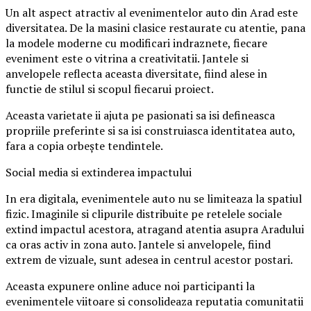
Un alt aspect atractiv al evenimentelor auto din Arad este
diversitatea. De la masini clasice restaurate cu atentie, pana
la modele moderne cu modificari indraznete, fiecare
eveniment este o vitrina a creativitatii. Jantele si
anvelopele reflecta aceasta diversitate, fiind alese in
functie de stilul si scopul fiecarui proiect.
Aceasta varietate ii ajuta pe pasionati sa isi defineasca
propriile preferinte si sa isi construiasca identitatea auto,
fara a copia orbește tendintele.
Social media si extinderea impactului
In era digitala, evenimentele auto nu se limiteaza la spatiul
fizic. Imaginile si clipurile distribuite pe retelele sociale
extind impactul acestora, atragand atentia asupra Aradului
ca oras activ in zona auto. Jantele si anvelopele, fiind
extrem de vizuale, sunt adesea in centrul acestor postari.
Aceasta expunere online aduce noi participanti la
evenimentele viitoare si consolideaza reputatia comunitatii