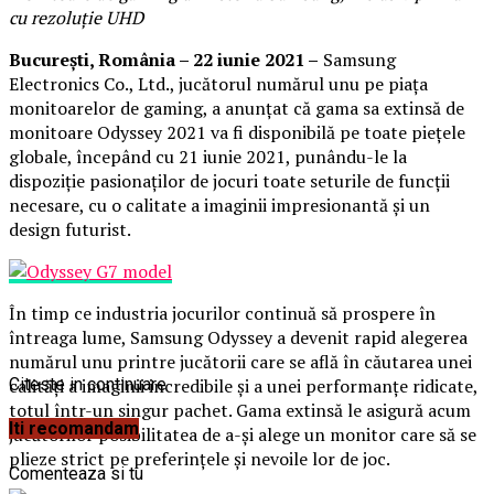
cu rezoluție UHD
București, România – 22 iunie 2021 –
Samsung
Electronics Co., Ltd., jucătorul numărul unu pe piața
monitoarelor de gaming, a anunțat că gama sa extinsă de
monitoare Odyssey 2021 va fi disponibilă pe toate piețele
globale, începând cu 21 iunie 2021, punându-le la
dispoziție pasionaților de jocuri toate seturile de funcții
necesare, cu o calitate a imaginii impresionantă și un
design futurist.
În timp ce industria jocurilor continuă să prospere în
întreaga lume, Samsung Odyssey a devenit rapid alegerea
numărul unu printre jucătorii care se află în căutarea unei
calități a imaginii incredibile și a unei performanțe ridicate,
Citeste in continuare
totul într-un singur pachet. Gama extinsă le asigură acum
Iti recomandam
jucătorilor posibilitatea de a-și alege un monitor care să se
plieze strict pe preferințele și nevoile lor de joc.
Comenteaza si tu