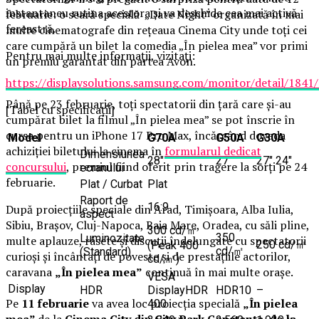
instantaneu rutina acestora și va deschide cea mai activă
februarie: o seară specială „Date Night” organizată în mai
fereastră.
multe cinematografe din rețeaua Cinema City unde toți cei
care cumpără un bilet la comedia „În pielea mea” vor primi
Pentru mai multe informații, vizitați:
un premiu garantat din partea Avon.
https://displaysolutions.samsung.com/monitor/detail/184
Până pe 23 februarie, toți spectatorii din țară care și-au
[Tabel cu specificații]
cumpărat bilet la filmul „În pielea mea” se pot înscrie în
cursa pentru un iPhone 17 Pro Max, încărcând dovada
Model
G70A
G50A
G30A
achiziției biletului la cinema în
formularul dedicat
Dimensiunea
28″
27″
27″ 24″
concursului
, premiul fiind oferit prin tragere la sorți pe 24
ecranului
februarie.
Plat / Curbat
Plat
Raport de
16:9
După proiecțiile speciale din Arad, Timișoara, Alba Iulia,
aspect
Sibiu, Brașov, Cluj-Napoca, Baia Mare, Oradea, cu săli pline,
300 cd/㎡
350
Luminozitate
multe aplauze, râsete și discuții îndelungate cu spectatorii
250 cd/㎡
(Peak 400
cd/㎡
(Standard)
curioși și încântați de poveste și de prestațiile actorilor,
cd/㎡)
caravana
„În pielea mea”
continuă în mai multe orașe.
VESA
Display
HDR
DisplayHDR
HDR10
–
Pe
11 februarie
va avea loc proiecția specială
„În pielea
400
mea”
de la
Cinema City din City Park Constanța
,
de la