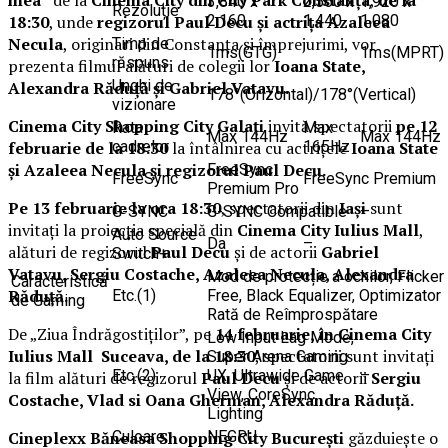
3,840 x
2,560 x
1,920 x
Rezoluție
18:30
, unde
regizorul Paul Decu și actrița Azaleea
2,160
1,440
1,080
Necula
, originari din Constanța și împrejurimi, vor
Timp de
1ms(GTG)
1ms(MPRT)
răspuns
prezenta filmul alături de colegii lor
Ioana State,
Unghi de
Alexandra Răduță și Gabriel Vatavu.
178°(Orizontal)/178°(Vertical)
vizionare
Cinema City Shopping City Galați
invită spectatorii
pe 12
Rata
Max
Max 144Hz
Max 144Hz
februarie de la 18:30
la întâlnirea cu actrițele
Ioana State
cadrelor
165Hz
și Azaleea Necula și regizorul Paul Decu.
FreeSync
FreeSync
FreeSync Premium
Premium Pro
Pe 13 februarie la ora 18:30
, spectatorii din
Iași
sunt
G-SYNC
G-SYNC Compatible
–
invitați la proiecția specială din
Cinema City Iulius Mall
,
Auto Source
Da
–
alături de regizorul
Paul Decu
și de actorii
Gabriel
Switch+
Vatavu, Sergiu Costache, Azaleea Necula, Alexandra
Mod de protecție a ochilor, Flicker
Caracteristică
Răduță.
Etc.(1)
Free, Black Equalizer, Optimizator
de Gaming
Rată de Reîmprospătare
De „Ziua Îndrăgostiților”, pe
14 februarie, în Cinema City
Low Input Lag Mode,
Iulius Mall Suceava, de la 18:30
, spectatorii sunt invitați
Super Arena Gaming
Etc.(2)
UX, Ultrawide Game
–
la film alături de regizorul
Paul Decu
și de actorii
Sergiu
View, CoreSync
Costache, Vlad si Oana Gherman, Alexandra Răduță.
Lighting
Cineplexx Băneasa Shopping City București
găzduiește o
Culoare
NEGRU