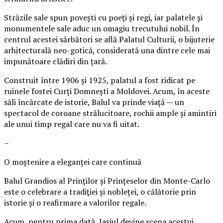
Străzile sale spun povești cu poeți și regi, iar palatele și
monumentele sale aduc un omagiu trecutului nobil. În
centrul acestei sărbători se află Palatul Culturii, o bijuterie
arhitecturală neo-gotică, considerată una dintre cele mai
impunătoare clădiri din țară.
Construit între 1906 și 1925, palatul a fost ridicat pe
ruinele fostei Curți Domnești a Moldovei. Acum, în aceste
săli încărcate de istorie, Balul va prinde viață — un
spectacol de coroane strălucitoare, rochii ample și amintiri
ale unui timp regal care nu va fi uitat.
–
O moștenire a eleganței care continuă
Balul Grandios al Prinților și Prințeselor din Monte-Carlo
este o celebrare a tradiției și nobleței, o călătorie prin
istorie și o reafirmare a valorilor regale.
Acum, pentru prima dată, Iașiul devine scena acestui