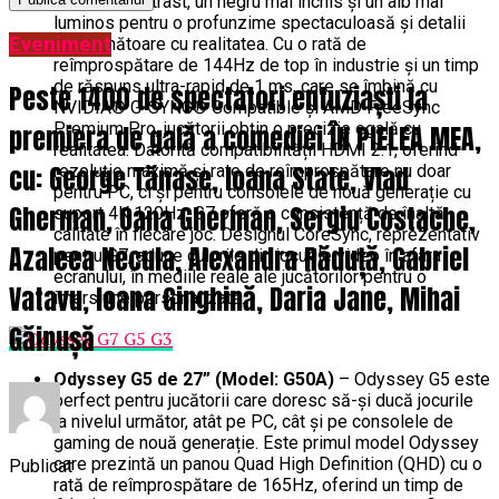
mai mult contrast, un negru mai închis și un alb mai
luminos pentru o profunzime spectaculoasă și detalii
Eveniment
asemănătoare cu realitatea. Cu o rată de
reîmprospătare de 144Hz de top în industrie și un timp
de răspuns ultra-rapid de 1 ms, care se îmbină cu
Peste 1400 de spectatori entuziaști la
NVIDIA® G-SYNC® Compatible și AMD FreeSync
Premium Pro, jucătorii obțin o precizie egală cu
premiera de gală a comediei ÎN PIELEA MEA,
realitatea. Datorită compatibilității HDMI 2.1, oferind
cu: George Tănase, Ioana State, Vlad
rezoluție maximă și rate de reîmprospătare nu doar
pentru PC, ci și pentru consolele de nouă generație cu
Gherman, Oana Gherman, Sergiu Costache,
suport 4K 120Hz, G7 oferă o consistență de înaltă
calitate în fiecare joc. Designul CoreSync, reprezentativ
Azaleea Necula, Alexandra Răduță, Gabriel
pentru G7, aduce culorile din jocurile video în afara
ecranului, în mediile reale ale jucătorilor pentru o
Vatavu, Ioana Ginghină, Daria Jane, Mihai
imersiune personalizată.
Găinușă
Odyssey G5 de 27” (Model: G50A)
– Odyssey G5 este
perfect pentru jucătorii care doresc să-și ducă jocurile
la nivelul următor, atât pe PC, cât și pe consolele de
gaming de nouă generație. Este primul model Odyssey
care prezintă un panou Quad High Definition (QHD) cu o
Publicat
rată de reîmprospătare de 165Hz, oferind un timp de