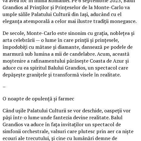
va avea loc în inima României. Pe 6 septembrie 2025, Balul
Grandios al Prinților și Prințeselor de la Monte-Carlo va
umple sălile Palatului Culturii din Iași, aducând cu el
eleganța atemporală a celor mai ilustre tradiții monegasce.
De secole, Monte-Carlo este sinonim cu grația, noblețea și
arta celebrării — o lume în care prinții și prințesele,
împodobiți cu mătase și diamante, dansează pe podele de
marmură sub lumina a mii de candelabre. Acum, această
moștenire a rafinamentului părăsește Coasta de Azur și
aduce cu ea spiritul Balului Grandios, un spectacol care
depășește granițele și transformă visele în realitate.
–
O noapte de opulență și farmec
Când ușile Palatului Culturii se vor deschide, oaspeții vor
păși într-o lume unde fantezia devine realitate. Balul
Grandios va aduce în fața invitaților un spectacol de
simfonii orchestrale, valsuri care plutesc prin aer ca niște
ecouri ale trecutului, și cine cu lumânări demne de