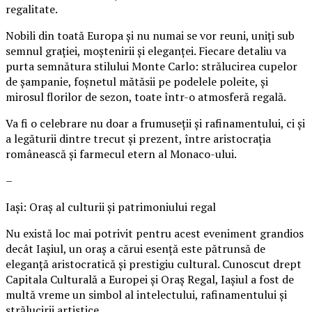
regalitate.
Nobili din toată Europa și nu numai se vor reuni, uniți sub
semnul grației, moștenirii și eleganței. Fiecare detaliu va
purta semnătura stilului Monte Carlo: strălucirea cupelor
de șampanie, foșnetul mătăsii pe podelele poleite, și
mirosul florilor de sezon, toate într-o atmosferă regală.
Va fi o celebrare nu doar a frumuseții și rafinamentului, ci și
a legăturii dintre trecut și prezent, între aristocrația
românească și farmecul etern al Monaco-ului.
–
Iași: Oraș al culturii și patrimoniului regal
Nu există loc mai potrivit pentru acest eveniment grandios
decât Iașiul, un oraș a cărui esență este pătrunsă de
eleganță aristocratică și prestigiu cultural. Cunoscut drept
Capitala Culturală a Europei și Oraș Regal, Iașiul a fost de
multă vreme un simbol al intelectului, rafinamentului și
strălucirii artistice.