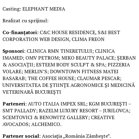
Casting: ELEPHANT MEDIA
Realizat cu sprijinul:
Co-finanțatori:
C&C HOUSE RESIDENCE, S&I BEST
CORPORATION WEB DESIGN, CLIMA FREON
Sponsori
: CLINICA RMN TINERETULUI; CLINICA
IMAMED; OMV PETROM; MIKO BEAUTY PALACE; ȘERBAN
& ASOCIAȚII; ESTEEM BODY SCULPT & SPA; PIZZERIA
VOLARE; MERLIN’S; DOWNTOWN FITNESS MATEI
BASARAB; THE COFFEE HOUSE; CLAUMAR PESCAR;
UNIVERSITATEA DE ȘTIINȚE AGRONOMICE ȘI MEDICINĂ
VETERINARĂ BUCUREȘTI
Parteneri
: AUTO ITALIA IMPEX SRL; KGM BUCUREȘTI –
SMT PALLADY; RAZELM LUXURY RESORT – JURILOVCA;
SCEMTOVICI & BENOWITZ GALLERY; CREATIVE
AVOCADOS; ALCHEMICO.
Partener social
: Asociația „România Zâmbește”.