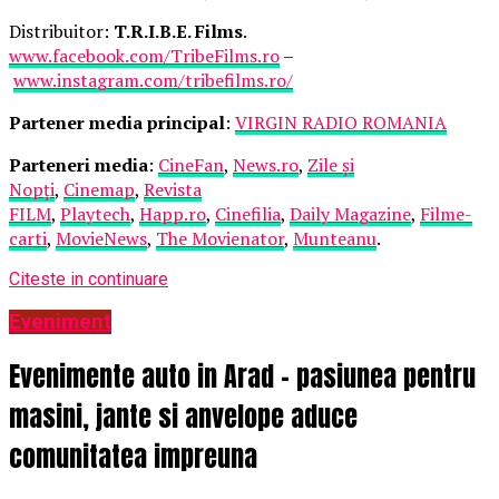
Distribuitor:
T.R.I.B.E. Films
.
www.facebook.com/TribeFilms.ro
–
www.instagram.com/tribefilms.ro/
Partener media principal
:
VIRGIN RADIO ROMANIA
Parteneri media
:
CineFan
,
News.ro
,
Zile și
Nopți
,
Cinemap
,
Revista
FILM
,
Playtech
,
Happ.ro
,
Cinefilia
,
Daily Magazine
,
Filme-
carti
,
MovieNews
,
The Movienator
,
Munteanu
.
Citeste in continuare
Eveniment
Evenimente auto in Arad – pasiunea pentru
masini, jante si anvelope aduce
comunitatea impreuna