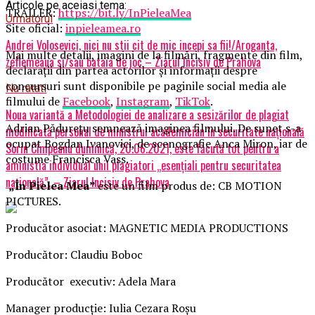
Articole pe aceiasi tema:
TRAILER:
https://bit.ly/InPieleaMea
Urmatorul
Site oficial:
inpieleamea.ro
Andrei Volosevici, nici nu stii cit de mic incepi sa fii!/Aroganta,
Mai multe detalii, imagini de la filmări, fragmente din film,
zeflemeaua si/sau bataia de joc – Ziarul Incisiv de Prahova
declarații din partea actorilor și informații despre
concursuri sunt disponibile pe paginile social media ale
Nu ratati
filmului de
Facebook
,
Instagram
,
TikTok
.
Noua variantă a Metodologiei de analizare a sesizărilor de plagiat
Adrian Pădurețu semnează imaginea filmului. De sunet s-a
modificată personal de ministrul academician în securitate națională
ocupat Bogdan Ivanovici, de scenografie Anca Miron, iar de
Sorin Cîmpeanu duminică, 20.06.2021, este făcută tot pentru a
costume Francisca Vass.
aministia individual unii plagiatori „esențiali pentru securitatea
națională”. – Ziarul Incisiv de Prahova
„În Pielea Mea”
este un film produs de: CB MOTION
PICTURES.
Producător asociat: MAGNETIC MEDIA PRODUCTIONS
Producător: Claudiu Boboc
Producător executiv: Adela Mara
Manager producție: Iulia Cezara Roșu