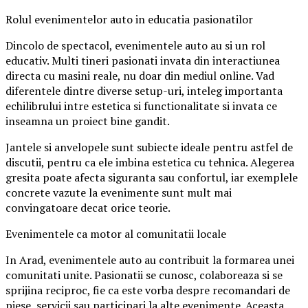
Rolul evenimentelor auto in educatia pasionatilor
Dincolo de spectacol, evenimentele auto au si un rol
educativ. Multi tineri pasionati invata din interactiunea
directa cu masini reale, nu doar din mediul online. Vad
diferentele dintre diverse setup-uri, inteleg importanta
echilibrului intre estetica si functionalitate si invata ce
inseamna un proiect bine gandit.
Jantele si anvelopele sunt subiecte ideale pentru astfel de
discutii, pentru ca ele imbina estetica cu tehnica. Alegerea
gresita poate afecta siguranta sau confortul, iar exemplele
concrete vazute la evenimente sunt mult mai
convingatoare decat orice teorie.
Evenimentele ca motor al comunitatii locale
In Arad, evenimentele auto au contribuit la formarea unei
comunitati unite. Pasionatii se cunosc, colaboreaza si se
sprijina reciproc, fie ca este vorba despre recomandari de
piese, servicii sau participari la alte evenimente. Aceasta