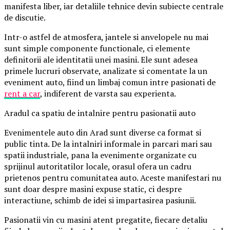
manifesta liber, iar detaliile tehnice devin subiecte centrale
de discutie.
Intr-o astfel de atmosfera, jantele si anvelopele nu mai
sunt simple componente functionale, ci elemente
definitorii ale identitatii unei masini. Ele sunt adesea
primele lucruri observate, analizate si comentate la un
eveniment auto, fiind un limbaj comun intre pasionati de
rent a car
, indiferent de varsta sau experienta.
Aradul ca spatiu de intalnire pentru pasionatii auto
Evenimentele auto din Arad sunt diverse ca format si
public tinta. De la intalniri informale in parcari mari sau
spatii industriale, pana la evenimente organizate cu
sprijinul autoritatilor locale, orasul ofera un cadru
prietenos pentru comunitatea auto. Aceste manifestari nu
sunt doar despre masini expuse static, ci despre
interactiune, schimb de idei si impartasirea pasiunii.
Pasionatii vin cu masini atent pregatite, fiecare detaliu