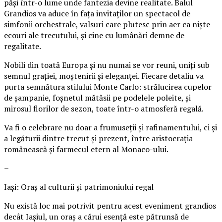
păși într-o lume unde fantezia devine realitate. Balul
Grandios va aduce în fața invitaților un spectacol de
simfonii orchestrale, valsuri care plutesc prin aer ca niște
ecouri ale trecutului, și cine cu lumânări demne de
regalitate.
Nobili din toată Europa și nu numai se vor reuni, uniți sub
semnul grației, moștenirii și eleganței. Fiecare detaliu va
purta semnătura stilului Monte Carlo: strălucirea cupelor
de șampanie, foșnetul mătăsii pe podelele poleite, și
mirosul florilor de sezon, toate într-o atmosferă regală.
Va fi o celebrare nu doar a frumuseții și rafinamentului, ci și
a legăturii dintre trecut și prezent, între aristocrația
românească și farmecul etern al Monaco-ului.
–
Iași: Oraș al culturii și patrimoniului regal
Nu există loc mai potrivit pentru acest eveniment grandios
decât Iașiul, un oraș a cărui esență este pătrunsă de