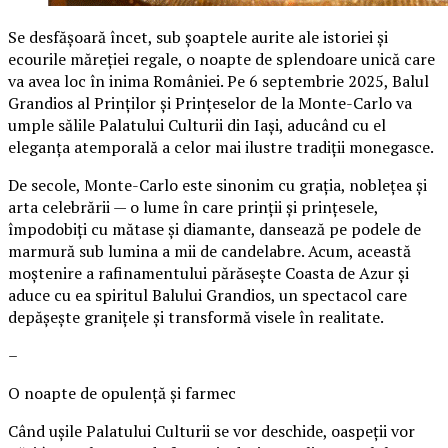
Se desfășoară încet, sub șoaptele aurite ale istoriei și
ecourile măreției regale, o noapte de splendoare unică care
va avea loc în inima României. Pe 6 septembrie 2025, Balul
Grandios al Prinților și Prințeselor de la Monte-Carlo va
umple sălile Palatului Culturii din Iași, aducând cu el
eleganța atemporală a celor mai ilustre tradiții monegasce.
De secole, Monte-Carlo este sinonim cu grația, noblețea și
arta celebrării — o lume în care prinții și prințesele,
împodobiți cu mătase și diamante, dansează pe podele de
marmură sub lumina a mii de candelabre. Acum, această
moștenire a rafinamentului părăsește Coasta de Azur și
aduce cu ea spiritul Balului Grandios, un spectacol care
depășește granițele și transformă visele în realitate.
–
O noapte de opulență și farmec
Când ușile Palatului Culturii se vor deschide, oaspeții vor