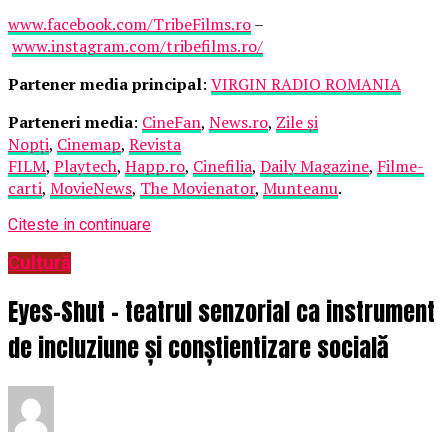
www.facebook.com/TribeFilms.ro
–
www.instagram.com/tribefilms.ro/
Partener media principal
:
VIRGIN RADIO ROMANIA
Parteneri media
:
CineFan
,
News.ro
,
Zile și
Nopți
,
Cinemap
,
Revista
FILM
,
Playtech
,
Happ.ro
,
Cinefilia
,
Daily Magazine
,
Filme-
carti
,
MovieNews
,
The Movienator
,
Munteanu
.
Citeste in continuare
Cultură
Eyes-Shut – teatrul senzorial ca instrument
de incluziune și conștientizare socială