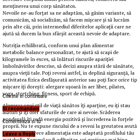
menținerea unui corp sănătatos.
Nevoile ne-au forțat sa ne adaptăm, să găsim variante, să
comunicăm, să socializăm, să facem mișcare și să lucrăm
prin alte căi, prin intermediul diferitelor aplicații care ne
ajută să ducem la bun sfârșit această nevoie de adaptare.
Nutriția echilibrată, conform unui plan alimentar
metabolic balance personalizat, te ajută să scapi de
kilogramele în exces, să înlături riscurile apariției
îmbolnăvirilor descrise, să decizi asupra stării de sănătate,
asupra vieții tale. Poți reveni astfel, in deplină siguranță, la
activitatea fizica desfășurată anterior sau poți face orice tip
mișcare iți dorești: alergare ușoară în aer liber, pilates,
yoga, stretching, fitness, sport de echipă.
Citeste in continuare
Alegerea unui stil de viață sănătos îți aparține, eu iți stau
Iti recomandam
alături și îți ofer sfaturile de care ai nevoie. Scăderea
ponderală îți redă energia pozitivă și încrederea în forțele
Comenteaza si tu
proprii. Nu te expune riscului de a reveni la greutatea avută
anterior, deoarece alimentația este adaptată profilului tău
Leave a Reply
metabolic. Somnul va fi odihnitor, vei gestiona mai bine