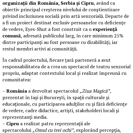
organizații din România, Serbia și Cipru
, având ca
obiectiv principal creșterea nivelului de conștientizare
privind incluziunea socială prin artă senzorială. Departe de
a fi un proiect destinat exclusiv persoanelor cu deficiențe
de vedere, Eyes-Shut a fost construit ca o
experiență
comună
, adresată publicului larg, în care minimum 25%
dintre participanți au fost persoane cu dizabilități, iar
restul membri activi ai comunității.
În cadrul proiectului, fiecare țară parteneră a avut
responsabilitatea de a crea un spectacol de teatru senzorial
propriu, adaptat contextului local și realizat împreună cu
comunitatea:
–
România
a dezvoltat spectacolul
„Ziua Magică”
,
prezentat în Iași și București, în spații culturale și
educaționale, cu participarea adulților cu și fără deficiențe
de vedere, cadre didactice, artiști, stakeholderi locali și
reprezentanți media.
–
Cipru
a realizat patru reprezentații ale
spectacolului
„Omul cu trei ochi”
, explorând percepția,