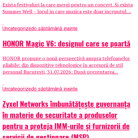
Exista festivaluri la care mergi pentru un concert. Si exista
Summer Well – locul in care muzica este doar inceputul....
Uncategorized
o săptămână inainte
HONOR Magic V6: designul care se poartă
HONOR propune o nouă perspectivă asupra telefoanelor
pliabile: din dispozitive tehnologice în accesorii de stil
personal București, 31.07.2026: După prezentarea...
Uncategorized
o săptămână inainte
Zyxel Networks îmbunătățește guvernanța
în materie de securitate a produselor
pentru a proteja IMM-urile și furnizorii de
servicii de gestionare (MSP)