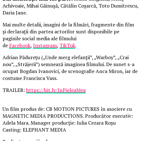
Achivoaie, Mihai Găinușă, Cătălin Coșarcă, Toto Dumitrescu,
Daria Jane.
Mai multe detalii, imagini de la filmări, fragmente din film
și declarații din partea actorilor sunt disponibile pe
paginile social media ale filmului
de
Facebook
,
Instagram
,
TikTok
.
Adrian Pădurețu („Unde merg elefanții”, „Warboy”, „Crai
nou”, „Străjerii”) semnează imaginea filmului. De sunet s-a
ocupat Bogdan Ivanovici, de scenografie Anca Miron, iar de
costume Francisca Vass.
TRAILER:
https://bit.ly/InPieleaMea
Un film produs de: CB MOTION PICTURES în asociere cu
MAGNETIC MEDIA PRODUCTIONS. Producător executiv:
Adela Mara. Manager producție: Iulia Cezara Roșu
Casting: ELEPHANT MEDIA