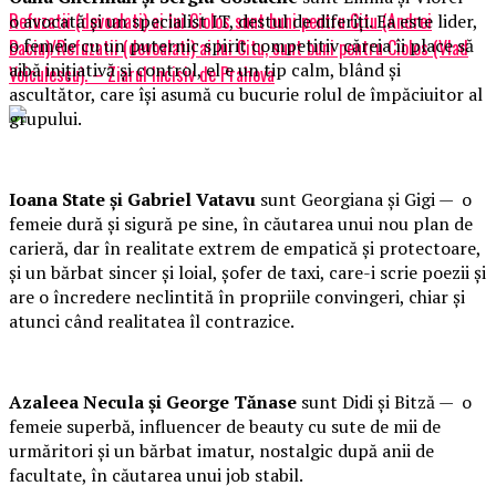
Refuzatii (devoalati) ai lui Ciolos sunt buni pentru Citu (Andrei
o avocată și un specialist IT, destul de diferiți. Ea este lider,
o femeie cu un puternic spirit competitiv căreia îi place să
Baciu)/Refuzatii (devoalati) ai lui Citu, sunt buni pentru Ciolos (Vlad
aibă inițiativă și control, el e un tip calm, blând și
Voiculescu). – Ziarul Incisiv de Prahova
ascultător, care își asumă cu bucurie rolul de împăciuitor al
grupului.
Ioana State și Gabriel Vatavu
sunt Georgiana și Gigi — o
femeie dură și sigură pe sine, în căutarea unui nou plan de
carieră, dar în realitate extrem de empatică și protectoare,
și un bărbat sincer și loial, șofer de taxi, care-i scrie poezii și
are o încredere neclintită în propriile convingeri, chiar și
atunci când realitatea îl contrazice.
Azaleea Necula și George Tănase
sunt Didi și Bitză — o
femeie superbă, influencer de beauty cu sute de mii de
urmăritori și un bărbat imatur, nostalgic după anii de
facultate, în căutarea unui job stabil.