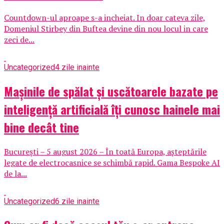
Countdown-ul aproape s-a incheiat. In doar cateva zile,
Domeniul Stirbey din Buftea devine din nou locul in care
zeci de...
Uncategorized
4 zile inainte
Mașinile de spălat și uscătoarele bazate pe
inteligență artificială îți cunosc hainele mai
bine decât tine
București – 5 august 2026 – În toată Europa, așteptările
legate de electrocasnice se schimbă rapid. Gama Bespoke AI
de la...
Uncategorized
6 zile inainte