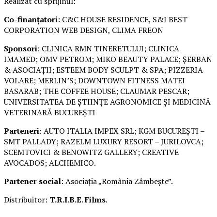
Realizat cu sprijinul:
Co-finanțatori:
C&C HOUSE RESIDENCE, S&I BEST
CORPORATION WEB DESIGN, CLIMA FREON
Sponsori
: CLINICA RMN TINERETULUI; CLINICA
IMAMED; OMV PETROM; MIKO BEAUTY PALACE; ȘERBAN
& ASOCIAȚII; ESTEEM BODY SCULPT & SPA; PIZZERIA
VOLARE; MERLIN’S; DOWNTOWN FITNESS MATEI
BASARAB; THE COFFEE HOUSE; CLAUMAR PESCAR;
UNIVERSITATEA DE ȘTIINȚE AGRONOMICE ȘI MEDICINĂ
VETERINARĂ BUCUREȘTI
Parteneri
: AUTO ITALIA IMPEX SRL; KGM BUCUREȘTI –
SMT PALLADY; RAZELM LUXURY RESORT – JURILOVCA;
SCEMTOVICI & BENOWITZ GALLERY; CREATIVE
AVOCADOS; ALCHEMICO.
Partener social
: Asociația „România Zâmbește”.
Distribuitor:
T.R.I.B.E. Films
.