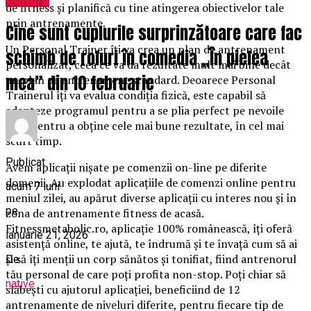
de fitness și planifică cu tine atingerea obiectivelor tale
prin antrenamente.
Cine sunt cuplurile surprinzătoare care fac
Un Personal Trainer îți va crea un plan de antrenament
schimb de roluri în comedia „În pielea
personalizat, ceea ce va da rezultate mult mai bine decât
mea” din 10 februarie
un plan de antrenament standard. Deoarece Personal
Trainerul îți va evalua condiția fizică, este capabil să
adapteze programul pentru a se plia perfect pe nevoile
tale, pentru a obține cele mai bune rezultate, în cel mai
scurt timp.
Publicat
Avem aplicații nișate pe comenzii on-line pe diferite
domenii. Au explodat aplicațiile de comenzi online pentru
acum 7 luni
meniul zilei, au apărut diverse aplicații cu interes nou și în
pe
zona de antrenamente fitness de acasă.
Fitnessmetabolic.ro, aplicație 100% românească, îți oferă
ianuarie 21, 2026
asistență online, te ajută, te îndrumă și te învață cum să ai
și să îți menții un corp sănătos și tonifiat, fiind antrenorul
De
tău personal de care poți profita non-stop. Poți chiar să
native
slăbești cu ajutorul aplicației, beneficiind de 12
antrenamente de niveluri diferite, pentru fiecare tip de