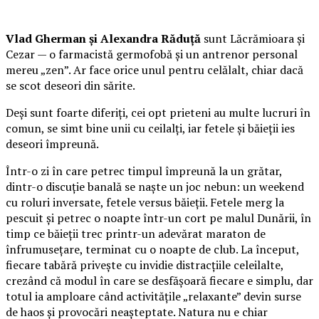
Vlad Gherman și Alexandra Răduță
sunt Lăcrămioara și
Cezar — o farmacistă germofobă și un antrenor personal
mereu „zen”. Ar face orice unul pentru celălalt, chiar dacă
se scot deseori din sărite.
Deși sunt foarte diferiți, cei opt prieteni au multe lucruri în
comun, se simt bine unii cu ceilalți, iar fetele și băieții ies
deseori împreună.
Într-o zi în care petrec timpul împreună la un grătar,
dintr-o discuție banală se naște un joc nebun: un weekend
cu roluri inversate, fetele versus băieții. Fetele merg la
pescuit și petrec o noapte într-un cort pe malul Dunării, în
timp ce băieții trec printr-un adevărat maraton de
înfrumusețare, terminat cu o noapte de club. La început,
fiecare tabără privește cu invidie distracțiile celeilalte,
crezând că modul în care se desfășoară fiecare e simplu, dar
totul ia amploare când activitățile „relaxante” devin surse
de haos și provocări neașteptate. Natura nu e chiar