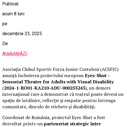
Publicat
acum 8 luni
pe
decembrie 23, 2025
De
AraduldeAZI
Asociația Clubul Sportiv Forza Junior Costuleni (ACSFJC)
anunță încheierea proiectului european
Eyes-Shut –
Sensorial Theater for Adults with Visual Disability
(
2024-1-RO01-KA210-ADU-000255243
), un demers
internațional care a demonstrat că teatrul poate deveni un
spațiu de întâlnire, reflecție și empatie pentru întreaga
comunitate, dincolo de etichete și dizabilități.
Coordonat de România, proiectul Eyes-Shut a fost
dezvoltat printr-un
parteneriat strategic între