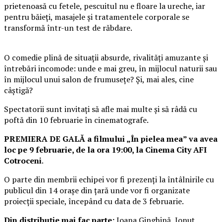
prietenoasă cu fetele, pescuitul nu e floare la ureche, iar
pentru băieți, masajele și tratamentele corporale se
transformă într-un test de răbdare.
O comedie plină de situații absurde, rivalități amuzante și
întrebări incomode: unde e mai greu, în mijlocul naturii sau
în mijlocul unui salon de frumusețe? Și, mai ales, cine
câștigă?
Spectatorii sunt invitați să afle mai multe și să râdă cu
poftă din 10 februarie în cinematografe.
PREMIERA DE GALĂ a filmului „În pielea mea” va avea
loc pe 9 februarie, de la ora 19:00, la Cinema City AFI
Cotroceni
.
O parte din membrii echipei vor fi prezenți la întâlnirile cu
publicul din 14 orașe din țară unde vor fi organizate
proiecții speciale, începând cu data de 3 februarie.
Din distribuție mai fac parte:
Ioana Ginghină, Ionuț