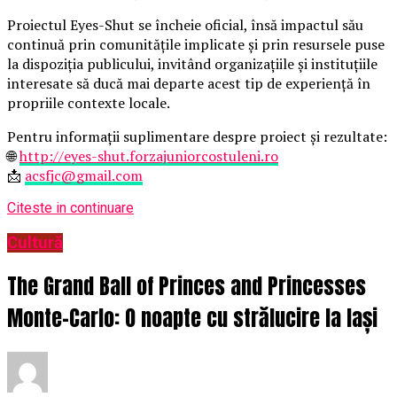
Proiectul Eyes-Shut se încheie oficial, însă impactul său
continuă prin comunitățile implicate și prin resursele puse
la dispoziția publicului, invitând organizațiile și instituțiile
interesate să ducă mai departe acest tip de experiență în
propriile contexte locale.
Pentru informații suplimentare despre proiect și rezultate:
🌐
http://eyes-shut.forzajuniorcostuleni.ro
📩
acsfjc@gmail.com
Citeste in continuare
Cultură
The Grand Ball of Princes and Princesses
Monte-Carlo: O noapte cu strălucire la Iași