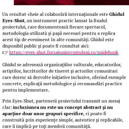
Un rezultat-cheie al colaborării internaționale este
Ghidul
Eyes-Shut
, un instrument practic lansat la finalul
proiectului, care documentează fiecare spectacol,
metodologia utilizată și pașii necesari pentru a replica
acest tip de eveniment în alte comunități. Ghidul este
disponibil public și poate fi consultat aici:
👉
https://eyes-shut.forzajuniorcostuleni.ro/guidebook
Ghidul se adresează organizațiilor culturale, educatorilor,
artiștilor, lucrătorilor de tineret și actorilor comunitari
care doresc să dezvolte inițiative incluzive, oferind exemple
concrete, explicații metodologice și recomandări practice
pentru implementare.
Prin Eyes-Shut, partenerii proiectului transmit un mesaj
clar:
incluziunea nu este un concept abstract și nu
aparține doar unor grupuri specifice
, ci poate fi
construită prin experiențe simple, autentice și replicabile,
care îi implică pe toți membrii comunității.