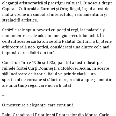
eleganță aristocratică și prestigiu cultural. Cunoscut drept
Capitala Culturală a Europei și Oraș Regal, Iașiul a fost de
multă vreme un simbol al intelectului, rafinamentului și
strălucirii artistice.
Străzile sale spun povești cu poeți și regi, iar palatele și
monumentele sale aduc un omagiu trecutului nobil. În
centrul acestei sărbători se află Palatul Culturii, o bijuterie
arhitecturală neo-gotică, considerată una dintre cele mai
impunătoare clădiri din țară.
Construit între 1906 și 1925, palatul a fost ridicat pe
ruinele fostei Curți Domnești a Moldovei. Acum, în aceste
săli încărcate de istorie, Balul va prinde viață — un
spectacol de coroane strălucitoare, rochii ample și amintiri
ale unui timp regal care nu va fi uitat.
–
O moștenire a eleganței care continuă
Balul Grandios al Prinților și Prințeselor din Monte-Carlo