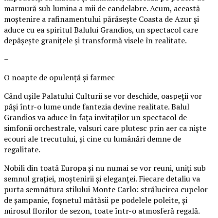
marmură sub lumina a mii de candelabre. Acum, această
moștenire a rafinamentului părăsește Coasta de Azur și
aduce cu ea spiritul Balului Grandios, un spectacol care
depășește granițele și transformă visele în realitate.
–
O noapte de opulență și farmec
Când ușile Palatului Culturii se vor deschide, oaspeții vor
păși într-o lume unde fantezia devine realitate. Balul
Grandios va aduce în fața invitaților un spectacol de
simfonii orchestrale, valsuri care plutesc prin aer ca niște
ecouri ale trecutului, și cine cu lumânări demne de
regalitate.
Nobili din toată Europa și nu numai se vor reuni, uniți sub
semnul grației, moștenirii și eleganței. Fiecare detaliu va
purta semnătura stilului Monte Carlo: strălucirea cupelor
de șampanie, foșnetul mătăsii pe podelele poleite, și
mirosul florilor de sezon, toate într-o atmosferă regală.