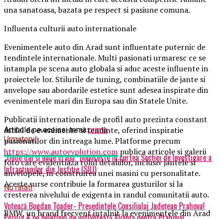
una sanatoasa, bazata pe respect si pasiune comuna.
Influenta culturii auto internationale
Evenimentele auto din Arad sunt influentate puternic de
tendintele internationale. Multi pasionati urmaresc ce se
intampla pe scena auto globala si aduc aceste influente in
proiectele lor. Stilurile de tuning, combinatiile de jante si
anvelope sau abordarile estetice sunt adesea inspirate din
evenimentele mari din Europa sau din Statele Unite.
Publicatii internationale de profil auto prezinta constant
astfel de evenimente si tendinte, oferind inspiratie
Articole pe aceiasi tema:
prima
Urmatorul
pasionatilor din intreaga lume. Platforme precum
https://www.autoevolution.com
publica articole si galerii
„Unde dai și unde crapă” poposeste in curtea Secției de Investigare a
foto care evidentiaza rolul detaliilor, inclusiv jantele si
Infracțiunilor din Justiție (SIIJ)
anvelopele, in construirea unei masini cu personalitate.
Aceste surse contribuie la formarea gusturilor si la
Nu ratati
cresterea nivelului de exigenta in randul comunitatii auto.
Votează Bogdan Toader- Președintele Consiliului Județean Prahova!
BMW, un brand frecvent intalnit la evenimentele din Arad
Poziția 4 pe buletinul de vot!Votează Alianța pentru Prahova!