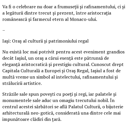
Va fi o celebrare nu doar a frumuseții și rafinamentului, ci și
a legăturii dintre trecut și prezent, între aristocrația
românească și farmecul etern al Monaco-ului.
–
Iași: Oraș al culturii și patrimoniului regal
Nu există loc mai potrivit pentru acest eveniment grandios
decât Iașiul, un oraș a cărui esență este pătrunsă de
eleganță aristocratică și prestigiu cultural. Cunoscut drept
Capitala Culturală a Europei și Oraș Regal, Iașiul a fost de
multă vreme un simbol al intelectului, rafinamentului și
strălucirii artistice.
Străzile sale spun povești cu poeți și regi, iar palatele și
monumentele sale aduc un omagiu trecutului nobil. În
centrul acestei sărbători se află Palatul Culturii, o bijuterie
arhitecturală neo-gotică, considerată una dintre cele mai
impunătoare clădiri din țară.