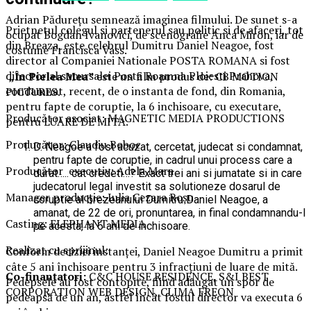
Adrian Pădurețu semnează imaginea filmului. De sunet s-a
Prietnetul colegul si partenerul sau politic si de afaceri, tot
ocupat Bogdan Ivanovici, de scenografie Anca Miron, iar de
din Breaza, este celebrul Dumitru Daniel Neagoe, fost
costume Francisca Vass.
director al Companiei Nationale POSTA ROMANA si fost
director al sucursalei Posta Roamna Ploiesti Prahova,
„În Pielea Mea”
este un film produs de: CB MOTION
condamnat, recent, de o instanta de fond, din Romania,
PICTURES.
pentru fapte de coruptie, la 6 inchisoare, cu executare,
Producător asociat: MAGNETIC MEDIA PRODUCTIONS
pentru LUARE DE MITA.
Producător: Claudiu Boboc
D. Neagoe a fost acuzat, cercetat, judecat si condamnat,
pentru fapte de coruptie, in cadrul unui process care a
Producător executiv: Adela Mara
durat….. cat credeti…? Exact trei ani si jumatate si in care
judecatorul legal investit sa solutioneze dosarul de
Manager producție: Iulia Cezara Roșu
coruptie al brezeanului Dumitru Daniel Neagoe, a
amanat, de 22 de ori, pronuntarea, in final condamnandu-l
Casting: ELEPHANT MEDIA
pe acesta, la 6 ani de inchisoare.
Realizat cu sprijinul:
Conform deciziei instanţei, Daniel Neagoe Dumitru a primit
câte 5 ani închisoare pentru 3 infracţiuni de luare de mită.
Co-finanțatori:
C&C HOUSE RESIDENCE, S&I BEST
Pedepsele au fost contopite, fiind adăugat un spor de
CORPORATION WEB DESIGN, CLIMA FREON
pedeapsă de un an, astfel încât fostul director va executa 6