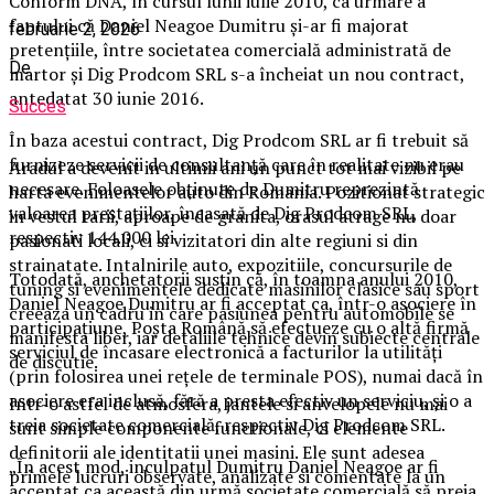
Conform DNA, în cursul lunii iulie 2010, ca urmare a
faptului că Daniel Neagoe Dumitru şi-ar fi majorat
februarie 2, 2026
pretenţiile, între societatea comercială administrată de
De
martor şi Dig Prodcom SRL s-a încheiat un nou contract,
antedatat 30 iunie 2016.
Succes
În baza acestui contract, Dig Prodcom SRL ar fi trebuit să
furnizeze servicii de consultanţă care în realitate nu erau
Aradul a devenit in ultimii ani un punct tot mai vizibil pe
necesare. Foloasele obţinute de Dumitru reprezintă
harta evenimentelor auto din Romania. Pozitionat strategic
valoarea prestaţiilor, încasată de Dig Prodcom SRL,
in vestul tarii, aproape de granita, orasul atrage nu doar
respectiv 144.000 lei.
pasionati locali, ci si vizitatori din alte regiuni si din
strainatate. Intalnirile auto, expozitiile, concursurile de
Totodată, anchetatorii susţin că, în toamna anului 2010,
tuning si evenimentele dedicate masinilor clasice sau sport
Daniel Neagoe Dumitru ar fi acceptat ca, într-o asociere în
creeaza un cadru in care pasiunea pentru automobile se
participaţiune, Poşta Română să efectueze cu o altă firmă
manifesta liber, iar detaliile tehnice devin subiecte centrale
serviciul de încasare electronică a facturilor la utilităţi
de discutie.
(prin folosirea unei reţele de terminale POS), numai dacă în
asociere era inclusă, fără a presta efectiv un serviciu, şi o a
Intr-o astfel de atmosfera, jantele si anvelopele nu mai
treia societate comercială, respectiv Dig Prodcom SRL.
sunt simple componente functionale, ci elemente
definitorii ale identitatii unei masini. Ele sunt adesea
„În acest mod, inculpatul Dumitru Daniel Neagoe ar fi
primele lucruri observate, analizate si comentate la un
acceptat ca această din urmă societate comercială să preia,