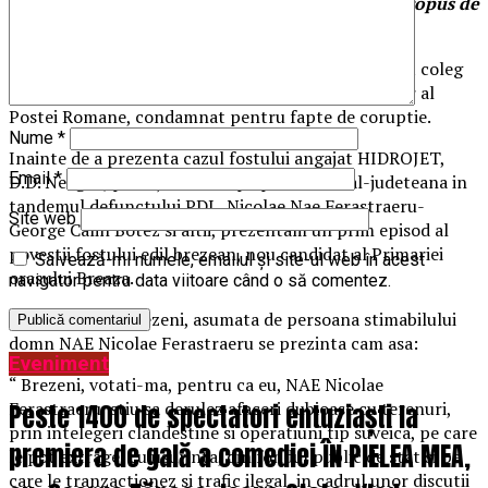
Aratam un alt model de administratie liberala propus de
PNL Prahova, in fapt aceeasi reteta:
Acesta este noul candidat al Primariei Breaza si fost coleg
de partid cu Dumitru Daniel Neagoe, fostul director al
Postei Romane, condamnat pentru fapte de coruptie.
Nume
*
Inainte de a prezenta cazul fostului angajat HIDROJET,
Email
*
D.D. Neagoe, protejat de echipa politica local-
judeteana in
tandemul defunctului PDL, Nicolae Nae Ferastraeru-
Site web
George Calin Botez si altii, prezentam un prim episod al
povestii fostului edil brezean, nou candidat al Primariei
Salvează-mi numele, emailul și site-ul web în acest
orasului Breaza.
navigator pentru data viitoare când o să comentez.
Oferta pentru brezeni, asumata de persoana stimabilului
domn NAE Nicolae Ferastraeru se prezinta cam asa:
Eveniment
“ Brezeni, votati-ma, pentru ca eu, NAE Nicolae
Ferastraeru, stiu sa derulez afaceri dubioase cu terenuri,
Peste 1400 de spectatori entuziaști la
prin intelegeri clandestine si operatiuni tip suveica, pe care
premiera de gală a comediei ÎN PIELEA MEA,
le pot extrage, cu usurinta, din fondul public de stat si pe
care le tranzactionez si trafic ilegal, in cadrul unor discutii