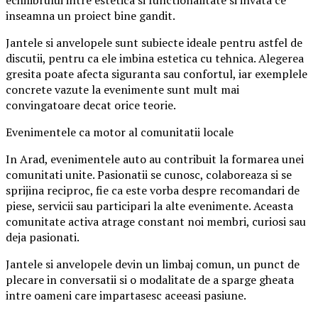
echilibrului intre estetica si functionalitate si invata ce
inseamna un proiect bine gandit.
Jantele si anvelopele sunt subiecte ideale pentru astfel de
discutii, pentru ca ele imbina estetica cu tehnica. Alegerea
gresita poate afecta siguranta sau confortul, iar exemplele
concrete vazute la evenimente sunt mult mai
convingatoare decat orice teorie.
Evenimentele ca motor al comunitatii locale
In Arad, evenimentele auto au contribuit la formarea unei
comunitati unite. Pasionatii se cunosc, colaboreaza si se
sprijina reciproc, fie ca este vorba despre recomandari de
piese, servicii sau participari la alte evenimente. Aceasta
comunitate activa atrage constant noi membri, curiosi sau
deja pasionati.
Jantele si anvelopele devin un limbaj comun, un punct de
plecare in conversatii si o modalitate de a sparge gheata
intre oameni care impartasesc aceeasi pasiune.