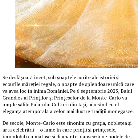
Se desfășoară încet, sub șoaptele aurite ale istoriei și
ecourile măreției regale, o noapte de splendoare unică care
va avea loc în inima României. Pe 6 septembrie 2025, Balul
Grandios al Prinților și Prințeselor de la Monte-Carlo va
umple sălile Palatului Culturii din Iași, aducând cu el
eleganța atemporală a celor mai ilustre tradiții monegasce.
De secole, Monte-Carlo este sinonim cu grația, noblețea și
arta celebrării — o lume în care prinții și prințesele,
împodobiți cu mătase și diamante, dansează pe podele de