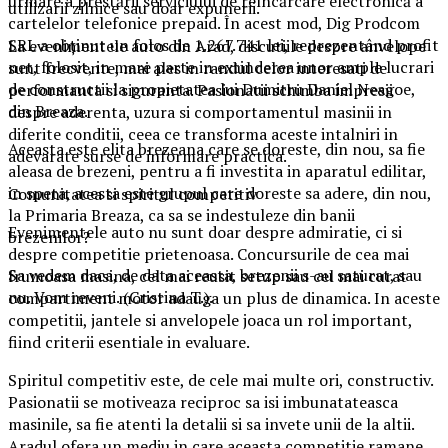
urmare a prestării serviciului de reîncărcare electronică a
utilizarii zilnice sau doar expunerii.
cartelelor telefonice prepaid. În acest mod, Dig Prodcom
SRL a obţinut un folos de 1.267.741 lei, reprezentând profit
La evenimentele auto din Arad, discutiile despre anvelope
net, folosit, in mare parte in extinderea unor ample lucrari
sunt frecvente, mai ales in randul celor interesati de
de constructii la propietatea lui Dumitru Daniel Neagoe,
performanta si siguranta. Pasionatii schimba impresii
din Breaza.
despre aderenta, uzura si comportamentul masinii in
diferite conditii, ceea ce transforma aceste intalniri in
Aceasta este elita brezeana care se doreste, din nou, sa fie
adevarate surse de informare practica.
aleasa de brezeni, pentru a fi investita in aparatul edilitar,
in speta, acesta este grupul care doreste sa adere, din nou,
Comunitatea si spiritul competitiv
la Primaria Breaza, ca sa se indestuleze din banii
Evenimentele auto nu sunt doar despre admiratie, ci si
brezenilor?
despre competitie prietenoasa. Concursurile de cea mai
Sa vedem daca, de data aceasta, brezenii s-au saturat, sau
frumoasa masina, cel mai reusit setup sau cel mai curat
nu. Vom reveni. (Cristina T.).
compartiment motor adauga un plus de dinamica. In aceste
competitii, jantele si anvelopele joaca un rol important,
fiind criterii esentiale in evaluare.
Spiritul competitiv este, de cele mai multe ori, constructiv.
Pasionatii se motiveaza reciproc sa isi imbunatateasca
masinile, sa fie atenti la detalii si sa invete unii de la altii.
Aradul ofera un mediu in care aceasta competitie ramane