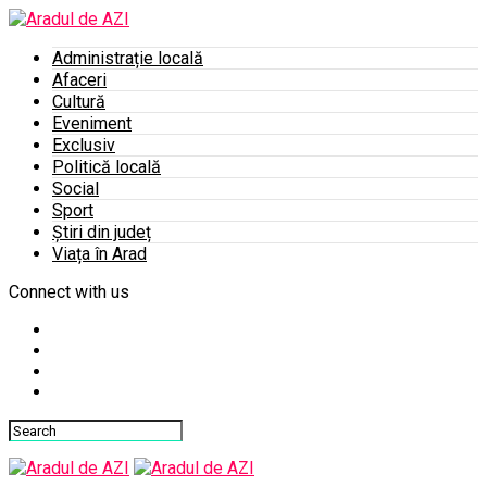
Administrație locală
Afaceri
Cultură
Eveniment
Exclusiv
Politică locală
Social
Sport
Știri din județ
Viața în Arad
Connect with us