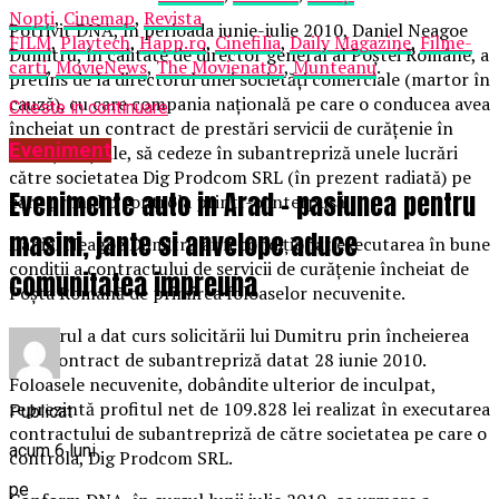
Nopți
,
Cinemap
,
Revista
Potrivit DNA, în perioada iunie-iulie 2010, Daniel Neagoe
FILM
,
Playtech
,
Happ.ro
,
Cinefilia
,
Daily Magazine
,
Filme-
Dumitru, în calitate de director general al Poştei Române, a
carti
,
MovieNews
,
The Movienator
,
Munteanu
.
pretins de la directorul unei societăţi comerciale (martor în
cauză), cu care compania naţională pe care o conducea avea
Citeste in continuare
încheiat un contract de prestări servicii de curăţenie în
Eveniment
unităţi poştale, să cedeze în subantrepriză unele lucrări
către societatea Dig Prodcom SRL (în prezent radiată) pe
Evenimente auto in Arad – pasiunea pentru
care primul o controla printr-o interpusă.
masini, jante si anvelope aduce
Daniel Neagoe Dumitru ar fi condiţionat executarea în bune
condiţii a contractului de servicii de curăţenie încheiat de
comunitatea impreuna
Poşta Română de primirea foloaselor necuvenite.
Martorul a dat curs solicitării lui Dumitru prin încheierea
unui contract de subantrepriză datat 28 iunie 2010.
Foloasele necuvenite, dobândite ulterior de inculpat,
reprezintă profitul net de 109.828 lei realizat în executarea
Publicat
contractului de subantrepriză de către societatea pe care o
acum 6 luni
controla, Dig Prodcom SRL.
pe