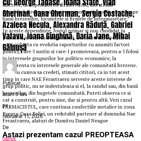
cu: George Tănase, Ioana State, Vlad
discrete, in dependintele firmei AJAX, din strada
Gherman, Oana Gherman, Sergiu Costache,
Republicii-Breaza, unde mi-am construit, marit si extins, pe
banii brezenilor, locuintele si firmele de infrumusetare.”
Azaleea Necula, Alexandra Răduță, Gabriel
In aceste dependinte, fostul primar si nou candidat la
Vatavu, Ioana Ginghină, Daria Jane, Mihai
primarie, inca deruleaza afaceri, dar la un alt nivel, in
concordanta cu evolutia raporturilor cu anumiti factori
Găinușă
politici, care-l sustin si care-l promoveaza, pentru a-l folosi
in interesele grupurilor lor politico-economice, la
concurenta cu interesele generale ale comunitatii brezene.
Si sa nu cumva sa credeti, stimati cititori, ca in tot acest
timp in care NAE Ferastraeru serveste aceste interese de
Publicat
grup politic, nu se indestuleaza si el, la randul sau, din banii
brezenilor, din bugetele comunitatii. Puteti observa ce si
acum 6 luni
cat a construit, pentru sine, dar si pentru altii. Vezi cazul
pe
FARMACISTUL, care continua confectiile metalice in zona
Breaza-Gura Beliei, un redutabil partener al domnului Nae
februarie 11, 2026
Ferastraeru, alaturi de Dumitru Daniel Neagoe
De
Astazi prezentam cazul PREOPTEASA
native