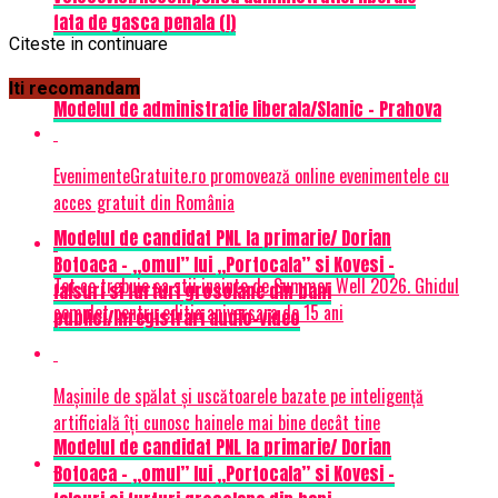
fata de gasca penala (I)
Citeste in continuare
Iti recomandam
Modelul de administratie liberala/Slanic – Prahova
EvenimenteGratuite.ro promovează online evenimentele cu
acces gratuit din România
Modelul de candidat PNL la primarie/ Dorian
Botoaca – „omul” lui „Portocala” si Kovesi –
Tot ce trebuie sa stii inainte de Summer Well 2026. Ghidul
falsuri si furturi grosolane din bani
complet pentru editia aniversara de 15 ani
publici/Inregistrari audio-video
Mașinile de spălat și uscătoarele bazate pe inteligență
artificială îți cunosc hainele mai bine decât tine
Modelul de candidat PNL la primarie/ Dorian
Botoaca – „omul” lui „Portocala” si Kovesi –