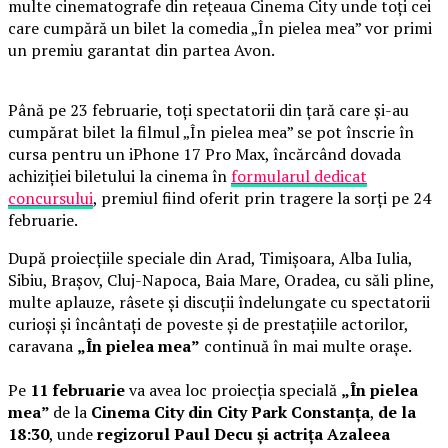
multe cinematografe din rețeaua Cinema City unde toți cei
care cumpără un bilet la comedia „În pielea mea” vor primi
un premiu garantat din partea Avon.
Până pe 23 februarie, toți spectatorii din țară care și-au
cumpărat bilet la filmul „În pielea mea” se pot înscrie în
cursa pentru un iPhone 17 Pro Max, încărcând dovada
achiziției biletului la cinema în
formularul dedicat
concursului
, premiul fiind oferit prin tragere la sorți pe 24
februarie.
După proiecțiile speciale din Arad, Timișoara, Alba Iulia,
Sibiu, Brașov, Cluj-Napoca, Baia Mare, Oradea, cu săli pline,
multe aplauze, râsete și discuții îndelungate cu spectatorii
curioși și încântați de poveste și de prestațiile actorilor,
caravana
„În pielea mea”
continuă în mai multe orașe.
Pe
11 februarie
va avea loc proiecția specială
„În pielea
mea”
de la
Cinema City din City Park Constanța
,
de la
18:30
, unde
regizorul Paul Decu și actrița Azaleea