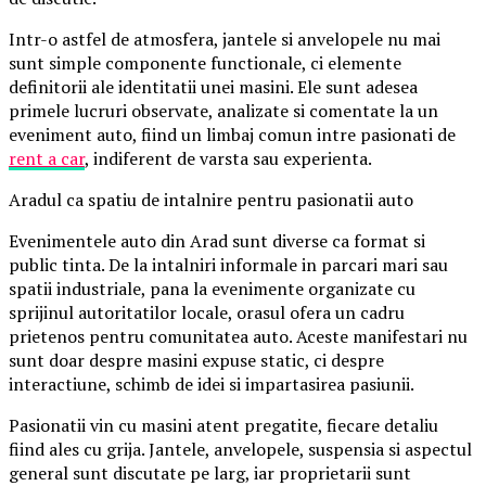
Intr-o astfel de atmosfera, jantele si anvelopele nu mai
sunt simple componente functionale, ci elemente
definitorii ale identitatii unei masini. Ele sunt adesea
primele lucruri observate, analizate si comentate la un
eveniment auto, fiind un limbaj comun intre pasionati de
rent a car
, indiferent de varsta sau experienta.
Aradul ca spatiu de intalnire pentru pasionatii auto
Evenimentele auto din Arad sunt diverse ca format si
public tinta. De la intalniri informale in parcari mari sau
spatii industriale, pana la evenimente organizate cu
sprijinul autoritatilor locale, orasul ofera un cadru
prietenos pentru comunitatea auto. Aceste manifestari nu
sunt doar despre masini expuse static, ci despre
interactiune, schimb de idei si impartasirea pasiunii.
Pasionatii vin cu masini atent pregatite, fiecare detaliu
fiind ales cu grija. Jantele, anvelopele, suspensia si aspectul
general sunt discutate pe larg, iar proprietarii sunt