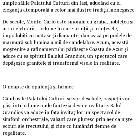
umple sălile Palatului Culturii din Iași, aducând cu el
eleganța atemporală a celor mai ilustre tradiții monegasce.
De secole, Monte-Carlo este sinonim cu grația, noblețea și
arta celebrării — o lume în care prinții și prințesele,
împodobiți cu mătase și diamante, dansează pe podele de
marmură sub lumina a mii de candelabre. Acum, această
moștenire a rafinamentului părăsește Coasta de Azur și
aduce cu ea spiritul Balului Grandios, un spectacol care
depășește granițele și transformă visele în realitate.
–
O noapte de opulență și farmec
Când ușile Palatului Culturii se vor deschide, oaspeții vor
păși într-o lume unde fantezia devine realitate. Balul
Grandios va aduce în fața invitaților un spectacol de
simfonii orchestrale, valsuri care plutesc prin aer ca niște
ecouri ale trecutului, și cine cu lumânări demne de
regalitate.