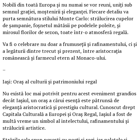
Nobili din toată Europa și nu numai se vor reuni, uniți sub
semnul grației, moștenirii și eleganței. Fiecare detaliu va
purta semnătura stilului Monte Carlo: strălucirea cupelor
de șampanie, foșnetul mătăsii pe podelele poleite, și
mirosul florilor de sezon, toate într-o atmosferă regală.
Va fi o celebrare nu doar a frumuseții și rafinamentului, ci și
a legăturii dintre trecut și prezent, între aristocrația
românească și farmecul etern al Monaco-ului.
–
Iași: Oraș al culturii și patrimoniului regal
Nu există loc mai potrivit pentru acest eveniment grandios
decât Iașiul, un oraș a cărui esență este pătrunsă de
eleganță aristocratică și prestigiu cultural. Cunoscut drept
Capitala Culturală a Europei și Oraș Regal, Iașiul a fost de
multă vreme un simbol al intelectului, rafinamentului și
strălucirii artistice.
Străzile sale spun povești cu poeți și regi, iar palatele și