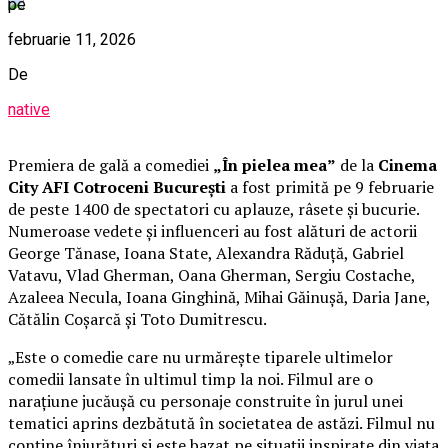
pe
februarie 11, 2026
De
native
Premiera de gală a comediei
„În pielea mea”
de la
Cinema
City AFI Cotroceni București
a fost primită pe 9 februarie
de peste 1400 de spectatori cu aplauze, râsete și bucurie.
Numeroase vedete și influenceri au fost alături de actorii
George Tănase, Ioana State, Alexandra Răduță, Gabriel
Vatavu, Vlad Gherman, Oana Gherman, Sergiu Costache,
Azaleea Necula, Ioana Ginghină, Mihai Găinușă, Daria Jane,
Cătălin Coșarcă și Toto Dumitrescu.
„Este o comedie care nu urmărește tiparele ultimelor
comedii lansate în ultimul timp la noi. Filmul are o
narațiune jucăușă cu personaje construite în jurul unei
tematici aprins dezbătută în societatea de astăzi. Filmul nu
conține înjurături și este bazat pe situații inspirate din viața