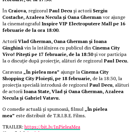
În
Craiova
, regizorul
Paul Decu
și actorii
Sergiu
Costache, Azaleea Necula și Oana Gherman
vor ajunge
la cinematograful
Inspire VIP Electroputere Mall pe 16
februarie de la ora 18:00
.
Actorii
Vlad Gherman, Oana Gherman și Ioana
Ginghină
vin la întâlnirea cu publicul din
Cinema City
Vivo! Pitești pe 17 februarie, de la 18:30
și vor participa
la o discuție după proiecție, alături de regizorul
Paul Decu.
Caravana
„În pielea mea”
ajunge la
Cinema City
Shopping City Ploiești, pe 18 februarie,
de la 18:30, la
proiecția specială introdusă de regizorul
Paul Decu
, alături
de actorii
Ioana State, Vlad și Oana Gherman, Azaleea
Necula și Gabriel Vatavu.
O comedie actuală și spumoasă, filmul
„În pielea
mea”
este distribuit de T.R.I.B.E. Films.
TRAILER:
https://bit.ly/InPieleaMea