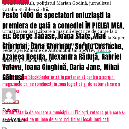
Eveniment
(Bombardierul), polițistul Marian Godină, jurnalistul
Cătălin Striblea și alții.
Peste 1400 de spectatori entuziaști la
premiera de gală a comediei ÎN PIELEA MEA,
Următoarea participare a mașinii electrice de curse la o
cu: George Tănase, Ioana State, Vlad
competiție sportivă va avea loc pe 21 august 2020 la Super
Rally-ul de la Deva, care va fi transmis live pe site-ul
Gherman, Oana Gherman, Sergiu Costache,
Federației Române de Automobilism Sportiv,
fras.ro
.
Azaleea Necula, Alexandra Răduță, Gabriel
Articole pe aceiasi tema:
Vatavu, Ioana Ginghină, Daria Jane, Mihai
Urmatorul
Găinușă
Coletăria.ro și StockBinder intră în parteneriat pentru a sprijini
magazinele online românești în zona logistică și de automatizare a
stocurilor
Nu ratati
Publicat
PROMO/Staţia de epurare a municipiului Ploiești, reteaua prin care s-
au sifonat zeci de milione de euro, politicieni locali implicati
acum 6 luni