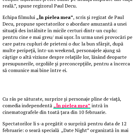
reală.”, spune regizorul Paul Decu.
Echipa filmului
„În pielea mea”
, scris și regizat de Paul
Decu, propune spectatorilor o abordare amuzantă a unei
situații des întâlnite în micile certuri dintr-un cuplu:
pentru cine e mai greu/ mai ușor. În urma unei provocări pe
care patru cupluri de prieteni o duc la bun sfârșit, după
multe peripeții, într-un weekend, personajele ajung să
câștige o altă viziune despre relațiile lor, lăsând deoparte
presupunerile, orgoliile și preconcepțiile, pentru a încerca
să comunice mai bine între ei.
Cu râs pe săturate, surprize și personaje pline de viață,
comedia independentă
„În pielea mea”
intră în
cinematografele din toată țara din 10 februarie.
Spectatorilor li s-a pregătit o surpriză pentru data de 12
februarie: o seară specială „Date Night” organizată în mai