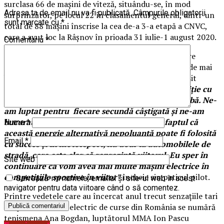
surclasa 66 de mașini de viteză, situându-se, în mod
Adresa ta de email nu va fi publicată.
Câmpurile obligatorii
surprinzător, pe locul 22 în clasamentul general, dintr-un
sunt marcate cu
*
total de 88 mașini înscrise la cea de-a 3-a etapă a CNVC,
care a avut loc la Râșnov în prioada 31 iulie-1 august 2020.
Comentariu
*
Parcurgând spectaculosul traseu de 3,75 km, pe care
pilotul brașovean mărturisește că îl știe pe de rost de mai
bine de 20 de ani, Sorin Ghisoi recunoaște că i-a lipsit
adrenalina din teren:
„Chiar dacă a fost o competiție cu
restricții, ne-am bucurat de fiecare metru de probă. Ne-
am luptat pentru fiecare secundă câștigată și ne-am
bucurat că încă reușim să facem cunoscut faptul că
Nume
*
această energie alternativă nepoluantă poate fi folosită
Email
*
cu succes și în motorsport, nu doar la automobilele de
stradă, care este clar că reprezintă viitorul. Eu sper în
Site web
continuare că vom avea mai multe mașini electrice în
competițiile sportive în viitor”
încheie simpaticul pilot.
Salvează-mi numele, emailul și site-ul web în acest
navigator pentru data viitoare când o să comentez.
Printre vedetele care au încercat anul trecut senzațiile tari
ale primului bolid electric de curse din România se numără
tenismena Ana Bogdan, luptătorul MMA Ion Pascu