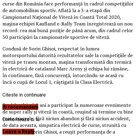
curse din România face performanță în cadrul competițiilor
de automobilism sportiv. Aflată la a 3-a etapă din
Campionatul Național de Viteză în Coastă Total 2020,
mașina echipei Kaufland e-Rally Team înregistrează un nou
record: cea mai bună poziție de până acum, din cadrul celor
30 participări la campionatele sportive de viteză.
Condusă de Sorin Ghisoi, respectat în lumea
motorsportului datorită rezultatelor sale la competițiile de
viteză pe traseu montan, mașina transformată din termică
în electrică de catalanul Marc Areny și echipa lui rămâne,
în continuare, fără concurență, întorcăndu-se acasă cu
încă o cupă de Locul 1, câștigată la Clasa Electrică.
Citeste in continuare
Dacă în ultimii 2 ani a participat la numeroase evenimente
Iti recomandam
de super rally și viteză în coastă, reușind să termine cu bine
toate traseele, fără niciun abandon și fără niciun accident,
Comenteaza si tu
de data aceasta, simpatica electrică de curse, strunită cu
măiestrie de Sorin Ghisoi, a reușit performanța de a
Leave a Reply