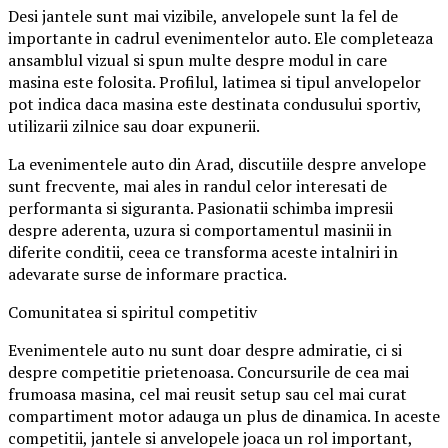
Desi jantele sunt mai vizibile, anvelopele sunt la fel de
importante in cadrul evenimentelor auto. Ele completeaza
ansamblul vizual si spun multe despre modul in care
masina este folosita. Profilul, latimea si tipul anvelopelor
pot indica daca masina este destinata condusului sportiv,
utilizarii zilnice sau doar expunerii.
La evenimentele auto din Arad, discutiile despre anvelope
sunt frecvente, mai ales in randul celor interesati de
performanta si siguranta. Pasionatii schimba impresii
despre aderenta, uzura si comportamentul masinii in
diferite conditii, ceea ce transforma aceste intalniri in
adevarate surse de informare practica.
Comunitatea si spiritul competitiv
Evenimentele auto nu sunt doar despre admiratie, ci si
despre competitie prietenoasa. Concursurile de cea mai
frumoasa masina, cel mai reusit setup sau cel mai curat
compartiment motor adauga un plus de dinamica. In aceste
competitii, jantele si anvelopele joaca un rol important,