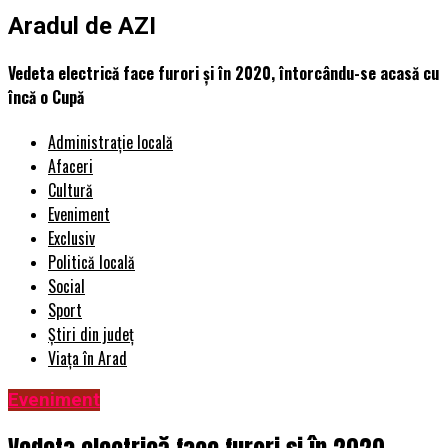
Aradul de AZI
Vedeta electrică face furori și în 2020, întorcându-se acasă cu
încă o Cupă
Administrație locală
Afaceri
Cultură
Eveniment
Exclusiv
Politică locală
Social
Sport
Știri din județ
Viața în Arad
Eveniment