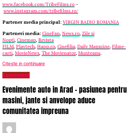
www.facebook.com/TribeFilms.ro
–
www.instagram.com/tribefilms.ro/
Partener media principal
:
VIRGIN RADIO ROMANIA
Parteneri media
:
CineFan
,
News.ro
,
Zile și
Nopți
,
Cinemap
,
Revista
FILM
,
Playtech
,
Happ.ro
,
Cinefilia
,
Daily Magazine
,
Filme-
carti
,
MovieNews
,
The Movienator
,
Munteanu
.
Citeste in continuare
Eveniment
Evenimente auto in Arad – pasiunea pentru
masini, jante si anvelope aduce
comunitatea impreuna