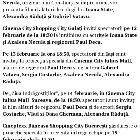
Necula
, originari din Constanța și împrejurimi, vor
prezenta filmul alături de colegii lor
Ioana State,
Alexandra Răduță și Gabriel Vatavu.
Cinema City Shopping City Galați
invită spectatorii
pe 12
februarie de la 18:30
la întâlnirea cu actrițele
Ioana State
și Azaleea Necula și regizorul Paul Decu.
Pe 13 februarie la ora 18:30
, spectatorii din
Iași
sunt
invitați la proiecția specială din
Cinema City Iulius Mall
,
alături de regizorul
Paul Decu
și de actorii
Gabriel
Vatavu, Sergiu Costache, Azaleea Necula, Alexandra
Răduță.
De „Ziua Îndrăgostiților”, pe
14 februarie, în Cinema City
Iulius Mall Suceava, de la 18:30
, spectatorii sunt invitați
la film alături de regizorul
Paul Decu
și de actorii
Sergiu
Costache, Vlad si Oana Gherman, Alexandra Răduță.
Cineplexx Băneasa Shopping City București
găzduiește o
proiecție specială în prezența întregii echipe pe
15
februarie, de la 17:30.