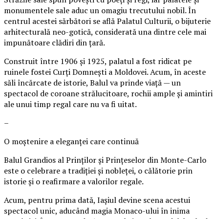
monumentele sale aduc un omagiu trecutului nobil. În
centrul acestei sărbători se află Palatul Culturii, o bijuterie
arhitecturală neo-gotică, considerată una dintre cele mai
impunătoare clădiri din țară.
Construit între 1906 și 1925, palatul a fost ridicat pe
ruinele fostei Curți Domnești a Moldovei. Acum, în aceste
săli încărcate de istorie, Balul va prinde viață — un
spectacol de coroane strălucitoare, rochii ample și amintiri
ale unui timp regal care nu va fi uitat.
–
O moștenire a eleganței care continuă
Balul Grandios al Prinților și Prințeselor din Monte-Carlo
este o celebrare a tradiției și nobleței, o călătorie prin
istorie și o reafirmare a valorilor regale.
Acum, pentru prima dată, Iașiul devine scena acestui
spectacol unic, aducând magia Monaco-ului în inima