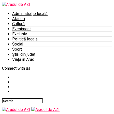
Administrație locală
Afaceri
Cultură
Eveniment
Exclusiv
Politică locală
Social
Sport
Știri din județ
Viața în Arad
Connect with us