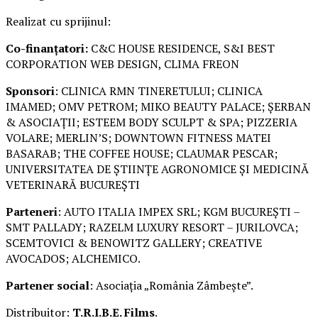
Realizat cu sprijinul:
Co-finanțatori:
C&C HOUSE RESIDENCE, S&I BEST
CORPORATION WEB DESIGN, CLIMA FREON
Sponsori
: CLINICA RMN TINERETULUI; CLINICA
IMAMED; OMV PETROM; MIKO BEAUTY PALACE; ȘERBAN
& ASOCIAȚII; ESTEEM BODY SCULPT & SPA; PIZZERIA
VOLARE; MERLIN’S; DOWNTOWN FITNESS MATEI
BASARAB; THE COFFEE HOUSE; CLAUMAR PESCAR;
UNIVERSITATEA DE ȘTIINȚE AGRONOMICE ȘI MEDICINĂ
VETERINARĂ BUCUREȘTI
Parteneri
: AUTO ITALIA IMPEX SRL; KGM BUCUREȘTI –
SMT PALLADY; RAZELM LUXURY RESORT – JURILOVCA;
SCEMTOVICI & BENOWITZ GALLERY; CREATIVE
AVOCADOS; ALCHEMICO.
Partener social
: Asociația „România Zâmbește”.
Distribuitor:
T.R.I.B.E. Films
.