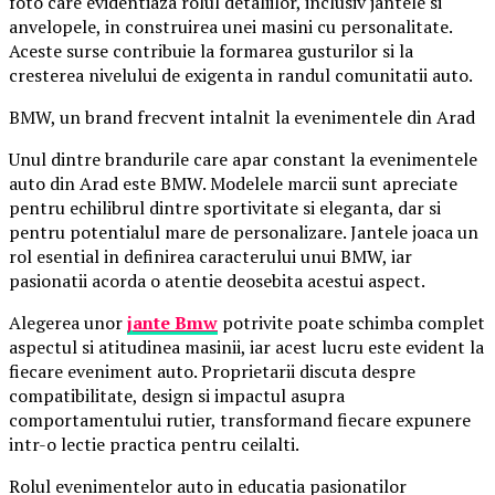
foto care evidentiaza rolul detaliilor, inclusiv jantele si
anvelopele, in construirea unei masini cu personalitate.
Aceste surse contribuie la formarea gusturilor si la
cresterea nivelului de exigenta in randul comunitatii auto.
BMW, un brand frecvent intalnit la evenimentele din Arad
Unul dintre brandurile care apar constant la evenimentele
auto din Arad este BMW. Modelele marcii sunt apreciate
pentru echilibrul dintre sportivitate si eleganta, dar si
pentru potentialul mare de personalizare. Jantele joaca un
rol esential in definirea caracterului unui BMW, iar
pasionatii acorda o atentie deosebita acestui aspect.
Alegerea unor
jante Bmw
potrivite poate schimba complet
aspectul si atitudinea masinii, iar acest lucru este evident la
fiecare eveniment auto. Proprietarii discuta despre
compatibilitate, design si impactul asupra
comportamentului rutier, transformand fiecare expunere
intr-o lectie practica pentru ceilalti.
Rolul evenimentelor auto in educatia pasionatilor