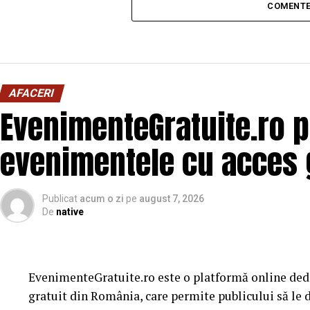
COMENTE
AFACERI
EvenimenteGratuite.ro 
evenimentele cu acces 
Publicat
acum o zi
pe
august 7, 2026
De
native
EvenimenteGratuite.ro este o platformă online ded
gratuit din România, care permite publicului să le d