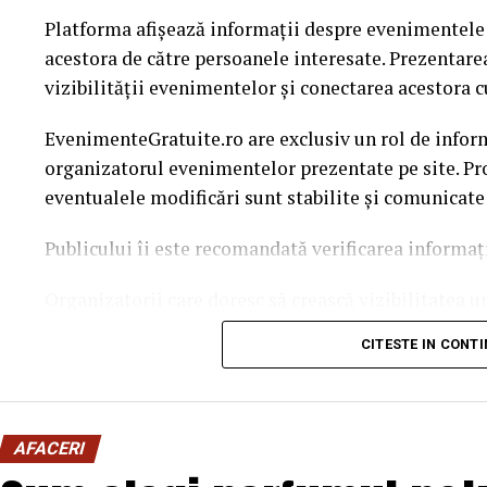
Platforma afișează informații despre evenimentele g
acestora de către persoanele interesate. Prezentare
vizibilității evenimentelor și conectarea acestora c
EvenimenteGratuite.ro are exclusiv un rol de infor
organizatorul evenimentelor prezentate pe site. Pro
eventualele modificări sunt stabilite și comunicate
Publicului îi este recomandată verificarea informați
Organizatorii care doresc să crească vizibilitatea 
solicita o ofertă de promovare din partea echipei 
CITESTE IN CONT
este
salut@evenimentegratuite.ro
.
AFACERI