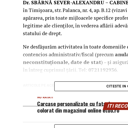
Dr. SBÂRNĂ SEVER-ALEXANDRU – CABIN
în Timișoara, str. Palanca, nr. 4, ap. B.12 (viz
apărarea, prin toate mijloacele specifice profesi
legitime ale clienților, în vederea aflării adevăr
statului de drept.
Ne desfășurăm activitatea în toate domeniile de
contencios administrativ/fiscal (precum
anula
neconstituționale, date de stat
) – și asigu
în întreg cuprinsul țării. Tel:
0721192936
.
ARTICOLE PE ACEIASI TEMA:
CITESTE IN
NU RATATI
Carcase personalizate cu fata de
ITI RE
colorat din magazinul online etuo.ro