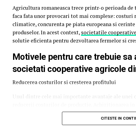
tind să evolueze mai armonios pe piele în sezonul c
Agricultura romaneasca trece printr-o perioada de t
faca fata unor provocari tot mai complexe: costuri r
Două parfumuri inspirate de vară și de parfum
climatice, concurenta pe piata europeana si cerinte 
Pornind de la această tendință, Oriflame completea
produselor. In acest context,
societatile cooperativ
parfumuri create împreună cu Givaudan, unul dintre
solutie eficienta pentru dezvoltarea fermelor si cre
Motivele pentru care trebuie sa 
societati cooperative agricole 
La La Lime
– prospețime reinterpretată
Reducerea costurilor si cresterea profitului
Dacă preferi parfumurile fresh, luminoase și energi
Unul dintre cele mai importante avantaje ale unei c
reducerii costurilor de productie. Achizitionarea i
Parfumul este construit în jurul lime-ului peruvian
pesticidelor, combustibilului sau utilajelor agrico
proaspăt spălată și Akigalawood, o notă lemnoasă 
CITESTE IN CONT
avantajoase. De asemenea, utilizarea in comun a ec
persistență. Rezultatul este un parfum vibrant, con
individuale si optimizeaza cheltuielile de exploata
moment al zilei.