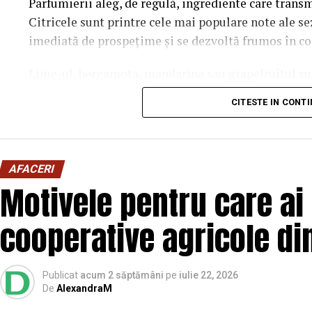
Parfumierii aleg, de regulă, ingrediente care trans
Citricele sunt printre cele mai populare note ale s
imediată de prospețime și se dezvoltă frumos în con
Lime-ul
, bergamota, mandarina sau grapefruitul su
acorduri curate sau ingrediente lemnoase moderne,
CITESTE IN CONT
parfumul.
În același timp, parfumurile inspirate de vacanțe și
teren. Ingrediente precum smochina, laptele de coc
AFACERI
parfumuri solare, relaxate și confortabile, perfecte 
Motivele pentru care ai 
De ce parfumul miroase diferit vara?
cooperative agricole d
Căldura intensifică evaporarea parfumului și poate 
perceput. De aceea, aceeași creație poate avea un mir
Publicat
acum 2 săptămâni
pe
iulie 22, 2026
De
AlexandraM
Parfumurile echilibrate, construite pe contraste în