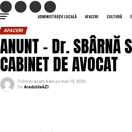
ADMINISTRAȚIE LOCALĂ
AFACERI
CULTURĂ
AFACERI
ANUNT – Dr. SBÂRNĂ 
CABINET DE AVOCAT
Publicat
acum 6 ani
pe
mai 19, 2020
De
AraduldeAZI