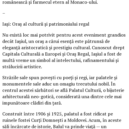
românească și farmecul etern al Monaco-ului.
–
Iași: Oraș al culturii și patrimoniului regal
Nu există loc mai potrivit pentru acest eveniment grandios
decât Iașiul, un oraș a cărui esență este pătrunsă de
eleganță aristocratică și prestigiu cultural. Cunoscut drept
Capitala Culturală a Europei și Oraș Regal, Iașiul a fost de
multă vreme un simbol al intelectului, rafinamentului și
strălucirii artistice.
Străzile sale spun povești cu poeți și regi, iar palatele și
monumentele sale aduc un omagiu trecutului nobil. În
centrul acestei sărbători se află Palatul Culturii, o bijuterie
arhitecturală neo-gotică, considerată una dintre cele mai
impunătoare clădiri din țară.
Construit între 1906 și 1925, palatul a fost ridicat pe
ruinele fostei Curți Domnești a Moldovei. Acum, în aceste
săli încărcate de istorie, Balul va prinde viață — un