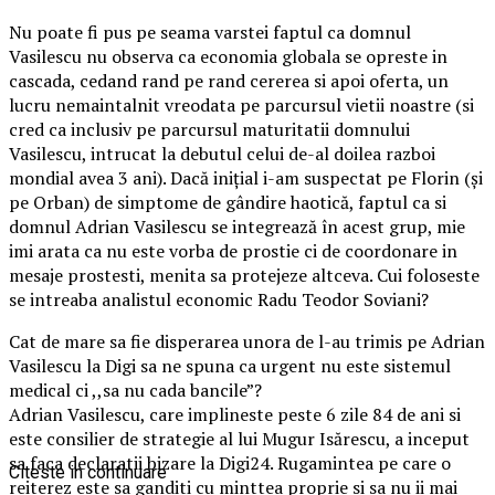
Nu poate fi pus pe seama varstei faptul ca domnul
Vasilescu nu observa ca economia globala se opreste in
cascada, cedand rand pe rand cererea si apoi oferta, un
lucru nemaintalnit vreodata pe parcursul vietii noastre (si
cred ca inclusiv pe parcursul maturitatii domnului
Vasilescu, intrucat la debutul celui de-al doilea razboi
mondial avea 3 ani). Dacă inițial i-am suspectat pe Florin (și
pe Orban) de simptome de gândire haotică, faptul ca si
domnul Adrian Vasilescu se integrează în acest grup, mie
imi arata ca nu este vorba de prostie ci de coordonare in
mesaje prostesti, menita sa protejeze altceva. Cui foloseste
se intreaba analistul economic Radu Teodor Soviani?
Cat de mare sa fie disperarea unora de l-au trimis pe Adrian
Vasilescu la Digi sa ne spuna ca urgent nu este sistemul
medical ci ,,sa nu cada bancile”?
Adrian Vasilescu, care implineste peste 6 zile 84 de ani si
este consilier de strategie al lui Mugur Isărescu, a inceput
sa faca declaratii bizare la Digi24. Rugamintea pe care o
Citeste in continuare
reiterez este sa ganditi cu minttea proprie si sa nu ii mai