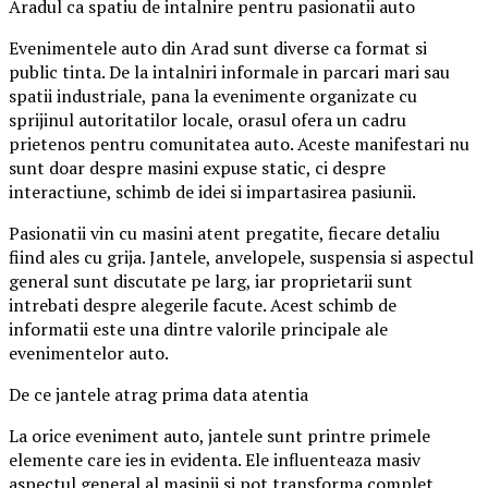
Aradul ca spatiu de intalnire pentru pasionatii auto
Evenimentele auto din Arad sunt diverse ca format si
public tinta. De la intalniri informale in parcari mari sau
spatii industriale, pana la evenimente organizate cu
sprijinul autoritatilor locale, orasul ofera un cadru
prietenos pentru comunitatea auto. Aceste manifestari nu
sunt doar despre masini expuse static, ci despre
interactiune, schimb de idei si impartasirea pasiunii.
Pasionatii vin cu masini atent pregatite, fiecare detaliu
fiind ales cu grija. Jantele, anvelopele, suspensia si aspectul
general sunt discutate pe larg, iar proprietarii sunt
intrebati despre alegerile facute. Acest schimb de
informatii este una dintre valorile principale ale
evenimentelor auto.
De ce jantele atrag prima data atentia
La orice eveniment auto, jantele sunt printre primele
elemente care ies in evidenta. Ele influenteaza masiv
aspectul general al masinii si pot transforma complet