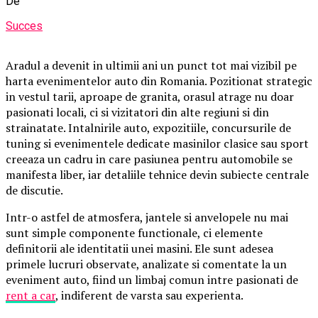
De
Succes
Aradul a devenit in ultimii ani un punct tot mai vizibil pe
harta evenimentelor auto din Romania. Pozitionat strategic
in vestul tarii, aproape de granita, orasul atrage nu doar
pasionati locali, ci si vizitatori din alte regiuni si din
strainatate. Intalnirile auto, expozitiile, concursurile de
tuning si evenimentele dedicate masinilor clasice sau sport
creeaza un cadru in care pasiunea pentru automobile se
manifesta liber, iar detaliile tehnice devin subiecte centrale
de discutie.
Intr-o astfel de atmosfera, jantele si anvelopele nu mai
sunt simple componente functionale, ci elemente
definitorii ale identitatii unei masini. Ele sunt adesea
primele lucruri observate, analizate si comentate la un
eveniment auto, fiind un limbaj comun intre pasionati de
rent a car
, indiferent de varsta sau experienta.