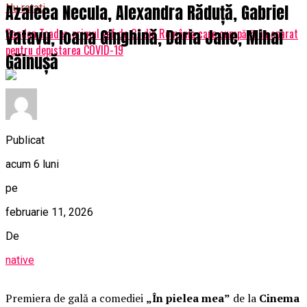
Azaleea Necula, Alexandra Răduță, Gabriel
Nu ratati
Vatavu, Ioana Ginghină, Daria Jane, Mihai
Bogdan Toader, primul şef de CJ din România care cumpără un aparat
pentru depistarea COVID-19
Găinușă
Publicat
acum 6 luni
pe
februarie 11, 2026
De
native
Premiera de gală a comediei
„În pielea mea”
de la
Cinema