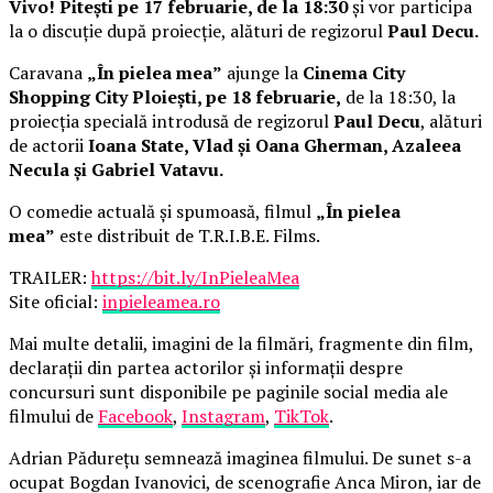
Vivo! Pitești pe 17 februarie, de la 18:30
și vor participa
la o discuție după proiecție, alături de regizorul
Paul Decu.
Caravana
„În pielea mea”
ajunge la
Cinema City
Shopping City Ploiești, pe 18 februarie,
de la 18:30, la
proiecția specială introdusă de regizorul
Paul Decu
, alături
de actorii
Ioana State, Vlad și Oana Gherman, Azaleea
Necula și Gabriel Vatavu.
O comedie actuală și spumoasă, filmul
„În pielea
mea”
este distribuit de T.R.I.B.E. Films.
TRAILER:
https://bit.ly/InPieleaMea
Site oficial:
inpieleamea.ro
Mai multe detalii, imagini de la filmări, fragmente din film,
declarații din partea actorilor și informații despre
concursuri sunt disponibile pe paginile social media ale
filmului de
Facebook
,
Instagram
,
TikTok
.
Adrian Pădurețu semnează imaginea filmului. De sunet s-a
ocupat Bogdan Ivanovici, de scenografie Anca Miron, iar de