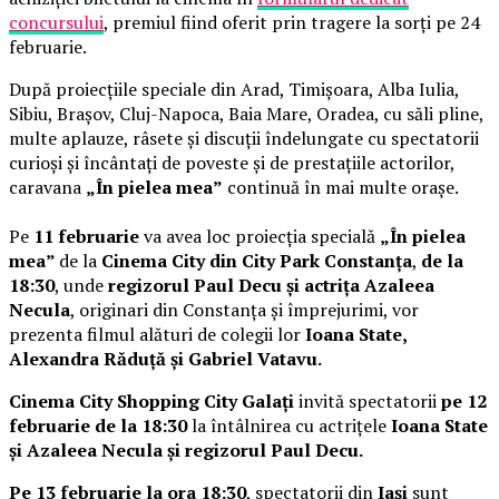
concursului
, premiul fiind oferit prin tragere la sorți pe 24
februarie.
După proiecțiile speciale din Arad, Timișoara, Alba Iulia,
Sibiu, Brașov, Cluj-Napoca, Baia Mare, Oradea, cu săli pline,
multe aplauze, râsete și discuții îndelungate cu spectatorii
curioși și încântați de poveste și de prestațiile actorilor,
caravana
„În pielea mea”
continuă în mai multe orașe.
Pe
11 februarie
va avea loc proiecția specială
„În pielea
mea”
de la
Cinema City din City Park Constanța
,
de la
18:30
, unde
regizorul Paul Decu și actrița Azaleea
Necula
, originari din Constanța și împrejurimi, vor
prezenta filmul alături de colegii lor
Ioana State,
Alexandra Răduță și Gabriel Vatavu.
Cinema City Shopping City Galați
invită spectatorii
pe 12
februarie de la 18:30
la întâlnirea cu actrițele
Ioana State
și Azaleea Necula și regizorul Paul Decu.
Pe 13 februarie la ora 18:30
, spectatorii din
Iași
sunt