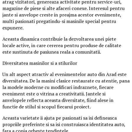
atrag vizitatori, genereaza activitate pentru service-uri,
magazine de piese si alte afaceri conexe. Interesul pentru
jante si anvelope creste in preajma acestor evenimente,
multi pasionati pregatindu-si masinile special pentru
expunere.
Aceasta dinamica contribuie la dezvoltarea unei piete
locale active, in care cererea pentru produse de calitate
este sustinuta de pasiunea reala a comunitatii.
Diversitatea masinilor si a stilurilor
Un alt aspect atractiv al evenimentelor auto din Arad este
diversitatea. De la masini clasice restaurate cu atentie, pana
la modele moderne cu modificari indraznete, fiecare
eveniment este o vitrina a creativitatii. Jantele si
anvelopele reflecta aceasta diversitate, fiind alese in
functie de stilul si scopul fiecarui proiect.
Aceasta varietate ii ajuta pe pasionati sa isi defineasca
propriile preferinte si sa isi construiasca identitatea auto,
fara a copia orbește tendintele.