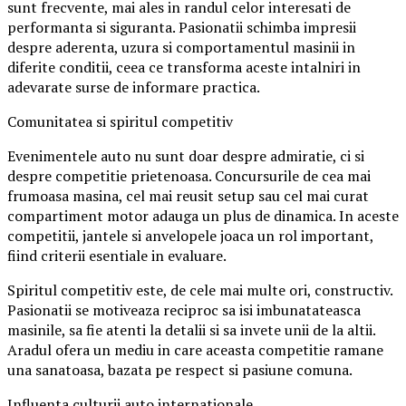
sunt frecvente, mai ales in randul celor interesati de
performanta si siguranta. Pasionatii schimba impresii
despre aderenta, uzura si comportamentul masinii in
diferite conditii, ceea ce transforma aceste intalniri in
adevarate surse de informare practica.
Comunitatea si spiritul competitiv
Evenimentele auto nu sunt doar despre admiratie, ci si
despre competitie prietenoasa. Concursurile de cea mai
frumoasa masina, cel mai reusit setup sau cel mai curat
compartiment motor adauga un plus de dinamica. In aceste
competitii, jantele si anvelopele joaca un rol important,
fiind criterii esentiale in evaluare.
Spiritul competitiv este, de cele mai multe ori, constructiv.
Pasionatii se motiveaza reciproc sa isi imbunatateasca
masinile, sa fie atenti la detalii si sa invete unii de la altii.
Aradul ofera un mediu in care aceasta competitie ramane
una sanatoasa, bazata pe respect si pasiune comuna.
Influenta culturii auto internationale