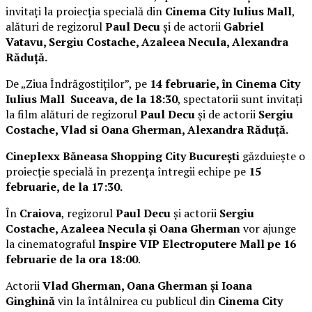
invitați la proiecția specială din
Cinema City Iulius Mall
,
alături de regizorul
Paul Decu
și de actorii
Gabriel
Vatavu, Sergiu Costache, Azaleea Necula, Alexandra
Răduță.
De „Ziua Îndrăgostiților”, pe
14 februarie, în Cinema City
Iulius Mall Suceava, de la 18:30
, spectatorii sunt invitați
la film alături de regizorul
Paul Decu
și de actorii
Sergiu
Costache, Vlad si Oana Gherman, Alexandra Răduță.
Cineplexx Băneasa Shopping City București
găzduiește o
proiecție specială în prezența întregii echipe pe
15
februarie, de la 17:30.
În
Craiova
, regizorul
Paul Decu
și actorii
Sergiu
Costache, Azaleea Necula și Oana Gherman
vor ajunge
la cinematograful
Inspire VIP Electroputere Mall pe 16
februarie de la ora 18:00
.
Actorii
Vlad Gherman, Oana Gherman și Ioana
Ginghină
vin la întâlnirea cu publicul din
Cinema City