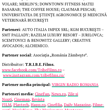
VOLARE; MERLIN’S; DOWNTOWN FITNESS MATEI
BASARAB; THE COFFEE HOUSE; CLAUMAR PESCAR;
UNIVERSITATEA DE ȘTIINȚE AGRONOMICE ȘI MEDICINĂ
VETERINARĂ BUCUREȘTI
Parteneri
: AUTO ITALIA IMPEX SRL; KGM BUCUREȘTI –
SMT PALLADY; RAZELM LUXURY RESORT – JURILOVCA;
SCEMTOVICI & BENOWITZ GALLERY; CREATIVE
AVOCADOS; ALCHEMICO.
Partener social
: Asociația „România Zâmbește”.
Distribuitor:
T.R.I.B.E. Films
.
www.facebook.com/TribeFilms.ro
–
www.instagram.com/tribefilms.ro/
Partener media principal
:
VIRGIN RADIO ROMANIA
Parteneri media
:
CineFan
,
News.ro
,
Zile și
Nopți
,
Cinemap
,
Revista
FILM
,
Playtech
,
Happ.ro
,
Cinefilia
,
Daily Magazine
,
Filme-
carti
,
MovieNews
,
The Movienator
,
Munteanu
.