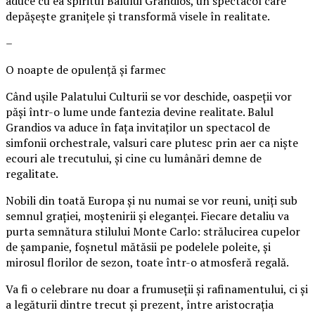
aduce cu ea spiritul Balului Grandios, un spectacol care
depășește granițele și transformă visele în realitate.
–
O noapte de opulență și farmec
Când ușile Palatului Culturii se vor deschide, oaspeții vor
păși într-o lume unde fantezia devine realitate. Balul
Grandios va aduce în fața invitaților un spectacol de
simfonii orchestrale, valsuri care plutesc prin aer ca niște
ecouri ale trecutului, și cine cu lumânări demne de
regalitate.
Nobili din toată Europa și nu numai se vor reuni, uniți sub
semnul grației, moștenirii și eleganței. Fiecare detaliu va
purta semnătura stilului Monte Carlo: strălucirea cupelor
de șampanie, foșnetul mătăsii pe podelele poleite, și
mirosul florilor de sezon, toate într-o atmosferă regală.
Va fi o celebrare nu doar a frumuseții și rafinamentului, ci și
a legăturii dintre trecut și prezent, între aristocrația