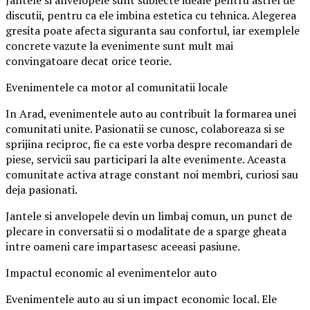
Jantele si anvelopele sunt subiecte ideale pentru astfel de
discutii, pentru ca ele imbina estetica cu tehnica. Alegerea
gresita poate afecta siguranta sau confortul, iar exemplele
concrete vazute la evenimente sunt mult mai
convingatoare decat orice teorie.
Evenimentele ca motor al comunitatii locale
In Arad, evenimentele auto au contribuit la formarea unei
comunitati unite. Pasionatii se cunosc, colaboreaza si se
sprijina reciproc, fie ca este vorba despre recomandari de
piese, servicii sau participari la alte evenimente. Aceasta
comunitate activa atrage constant noi membri, curiosi sau
deja pasionati.
Jantele si anvelopele devin un limbaj comun, un punct de
plecare in conversatii si o modalitate de a sparge gheata
intre oameni care impartasesc aceeasi pasiune.
Impactul economic al evenimentelor auto
Evenimentele auto au si un impact economic local. Ele