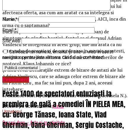
care consumul e primul afectat de criza, si la randului lui
afecteaza oferta, asa cum am aratat ca sa intelegea si
Florin, si Violeta, si inclusiv Adrian Vasilescu, AICI, inca din
Nume
*
urma cu o saptamana?
Email
*
Dacă inițial i-a suspectat pe Florin (și pe Orban) de
simptome de gândire haotică, faptul ca si domnul Adrian
Site web
Vasilescu se integrează în acest grup, mie imi arata ca nu
este vorba de prostie ci de coordonare in mesaje prostesti,
Salvează-mi numele, emailul și site-ul web în acest
menita sa protejeze altceva. Cui foloseste? Bancherilor de
navigator pentru data viitoare când o să comentez.
protocol. Klaus Iohannis ce zice?
Și încă ceva: Declarațiile extrem de bizare de astazi ale lui
Adrian Vasilescu, care se adauga celor extrem de bizare ale
Eveniment
lui Florin Citu , ma fac sa imi pun, dupa 2 ani, aceeasi
intrebare:
Peste 1400 de spectatori entuziaști la
Si dumneavoastra, domnule Adrian Vasilescu? (Cerasela N.).
premiera de gală a comediei ÎN PIELEA MEA,
Articole pe aceiasi tema:
prima
Urmatorul
cu: George Tănase, Ioana State, Vlad
Cursuri dans – Arta si creativitate
Gherman, Oana Gherman, Sergiu Costache,