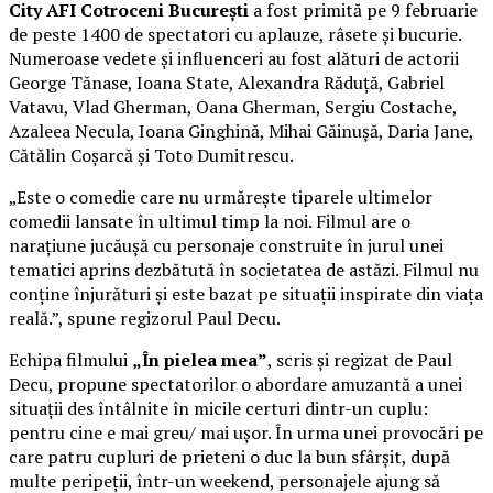
City AFI Cotroceni București
a fost primită pe 9 februarie
de peste 1400 de spectatori cu aplauze, râsete și bucurie.
Numeroase vedete și influenceri au fost alături de actorii
George Tănase, Ioana State, Alexandra Răduță, Gabriel
Vatavu, Vlad Gherman, Oana Gherman, Sergiu Costache,
Azaleea Necula, Ioana Ginghină, Mihai Găinușă, Daria Jane,
Cătălin Coșarcă și Toto Dumitrescu.
„Este o comedie care nu urmărește tiparele ultimelor
comedii lansate în ultimul timp la noi. Filmul are o
narațiune jucăușă cu personaje construite în jurul unei
tematici aprins dezbătută în societatea de astăzi. Filmul nu
conține înjurături și este bazat pe situații inspirate din viața
reală.”, spune regizorul Paul Decu.
Echipa filmului
„În pielea mea”
, scris și regizat de Paul
Decu, propune spectatorilor o abordare amuzantă a unei
situații des întâlnite în micile certuri dintr-un cuplu:
pentru cine e mai greu/ mai ușor. În urma unei provocări pe
care patru cupluri de prieteni o duc la bun sfârșit, după
multe peripeții, într-un weekend, personajele ajung să