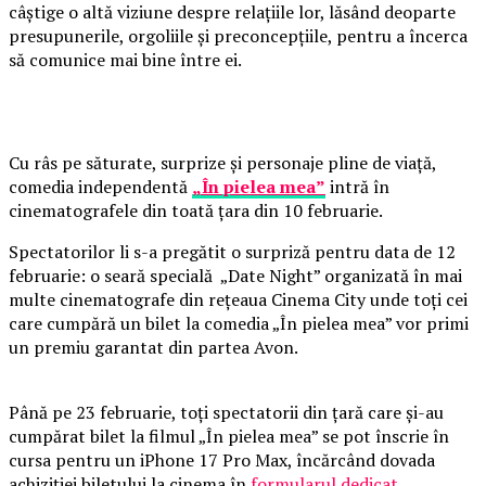
câștige o altă viziune despre relațiile lor, lăsând deoparte
presupunerile, orgoliile și preconcepțiile, pentru a încerca
să comunice mai bine între ei.
Cu râs pe săturate, surprize și personaje pline de viață,
comedia independentă
„În pielea mea”
intră în
cinematografele din toată țara din 10 februarie.
Spectatorilor li s-a pregătit o surpriză pentru data de 12
februarie: o seară specială „Date Night” organizată în mai
multe cinematografe din rețeaua Cinema City unde toți cei
care cumpără un bilet la comedia „În pielea mea” vor primi
un premiu garantat din partea Avon.
Până pe 23 februarie, toți spectatorii din țară care și-au
cumpărat bilet la filmul „În pielea mea” se pot înscrie în
cursa pentru un iPhone 17 Pro Max, încărcând dovada
achiziției biletului la cinema în
formularul dedicat