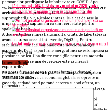
persoanelor predispuse la imbolnavire cu COVID. Apoi
TAG investește 500.000 de euro în retail în 2026, pentru
vorbim despre celelalte. Ca idee, Vasilescu vorbeste despre
modernizarea magazinelor și extinderea portofoliului
aceleasi banci de prin cele ,,17-18” carora seful
supravegherii BNR, Nicolae Cinteza, le-a dat de sase in
urma cu circa 2 saptamani ca sunt cercetate pentru
spalare de bani;
A doua este deasemnea halucinanta, citata de Libertatea si
avand ca sursa aceeasi interventie, Digi24: ,,Pentru
Am tot amânat organizarea muncii in echipa. Iată ce m-a ajutat
stabilizarea monedei naționale este nevoie să meagă
exporturile. Dacă exporturile merg, atunci se estompează și
Comenteaza si tu
presiunea pe leu. Una dintre condițiile pentru ca moneda
națională să nu se mai deprecieze este să meargă
Leave a Reply
exporturile.”
Nu poate fi pus pe seama varstei faptul ca domnul
Adresa ta de email nu va fi publicată.
Câmpurile obligatorii
Vasilescu nu observa ca economia globala se opreste in
sunt marcate cu
*
cascada, cedand rand pe rand cererea si apoi oferta, un
Comentariu
*
lucru nemaintalnit vreodata pe parcursul vietii noastre (si
cred ca inclusiv pe parcursul maturitatii domnului
Vasilescu, intrucat la debutul celui de-al doilea razboi
mondial avea 3 ani). Cui să exporți domnule Vasilescu?
Germaniei? Italiei? Franței? Cine cumpără ce în condițiile în