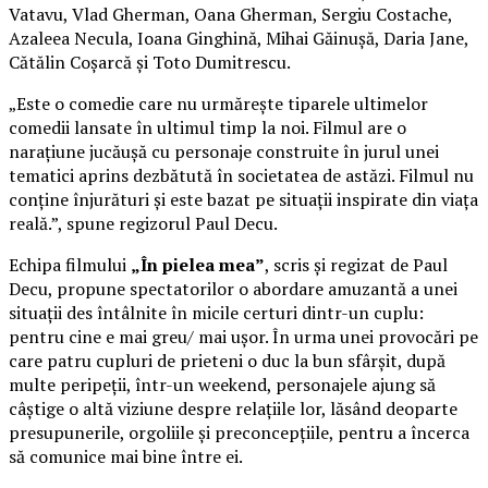
Vatavu, Vlad Gherman, Oana Gherman, Sergiu Costache,
Azaleea Necula, Ioana Ginghină, Mihai Găinușă, Daria Jane,
Cătălin Coșarcă și Toto Dumitrescu.
„Este o comedie care nu urmărește tiparele ultimelor
comedii lansate în ultimul timp la noi. Filmul are o
narațiune jucăușă cu personaje construite în jurul unei
tematici aprins dezbătută în societatea de astăzi. Filmul nu
conține înjurături și este bazat pe situații inspirate din viața
reală.”, spune regizorul Paul Decu.
Echipa filmului
„În pielea mea”
, scris și regizat de Paul
Decu, propune spectatorilor o abordare amuzantă a unei
situații des întâlnite în micile certuri dintr-un cuplu:
pentru cine e mai greu/ mai ușor. În urma unei provocări pe
care patru cupluri de prieteni o duc la bun sfârșit, după
multe peripeții, într-un weekend, personajele ajung să
câștige o altă viziune despre relațiile lor, lăsând deoparte
presupunerile, orgoliile și preconcepțiile, pentru a încerca
să comunice mai bine între ei.