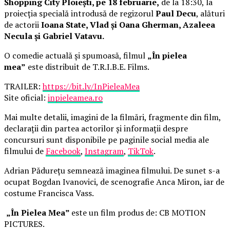
Shopping City Ploiești, pe 18 februarie,
de la 18:30, la
proiecția specială introdusă de regizorul
Paul Decu
, alături
de actorii
Ioana State, Vlad și Oana Gherman, Azaleea
Necula și Gabriel Vatavu.
O comedie actuală și spumoasă, filmul
„În pielea
mea”
este distribuit de T.R.I.B.E. Films.
TRAILER:
https://bit.ly/InPieleaMea
Site oficial:
inpieleamea.ro
Mai multe detalii, imagini de la filmări, fragmente din film,
declarații din partea actorilor și informații despre
concursuri sunt disponibile pe paginile social media ale
filmului de
Facebook
,
Instagram
,
TikTok
.
Adrian Pădurețu semnează imaginea filmului. De sunet s-a
ocupat Bogdan Ivanovici, de scenografie Anca Miron, iar de
costume Francisca Vass.
„În Pielea Mea”
este un film produs de: CB MOTION
PICTURES.