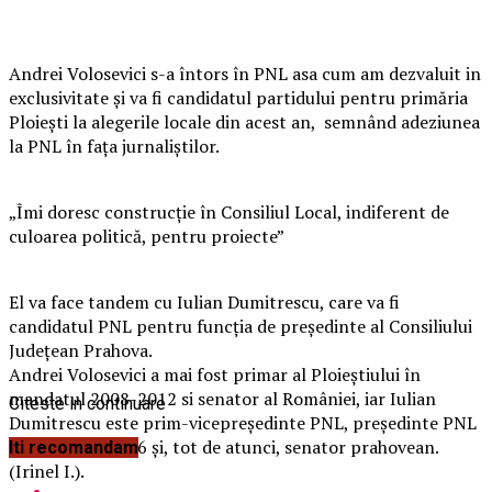
Andrei Volosevici s-a întors în PNL asa cum am dezvaluit in
exclusivitate și va fi candidatul partidului pentru primăria
Ploiești la alegerile locale din acest an, semnând adeziunea
la PNL în faţa jurnaliştilor.
„Îmi doresc construcţie în Consiliul Local, indiferent de
culoarea politică, pentru proiecte”
El va face tandem cu Iulian Dumitrescu, care va fi
candidatul PNL pentru funcția de președinte al Consiliului
Județean Prahova.
Andrei Volosevici a mai fost primar al Ploieștiului în
mandatul 2008-2012 si senator al României, iar Iulian
Citeste in continuare
Dumitrescu este prim-vicepreședinte PNL, președinte PNL
Prahova din 2016 și, tot de atunci, senator prahovean.
Iti recomandam
(Irinel I.).