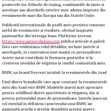
proiectele lor. Stilurile de tuning, combinatiile de jante si
anvelope sau abordarile estetice sunt adesea inspirate din
evenimentele mari din Europa sau din Statele Unite.
Publicatii internationale de profil auto prezinta constant
astfel de evenimente si tendinte, oferind inspiratie
pasionatilor din intreaga lume. Platforme precum
https://www.autoevolution.com
publica articole si galerii
foto care evidentiaza rolul detaliilor, inclusiv jantele si
anvelopele, in construirea unei masini cu personalitate.
Aceste surse contribuie la formarea gusturilor si la
cresterea nivelului de exigenta in randul comunitatii auto.
BMW, un brand frecvent intalnit la evenimentele din Arad
Unul dintre brandurile care apar constant la evenimentele
auto din Arad este BMW. Modelele marcii sunt apreciate
pentru echilibrul dintre sportivitate si eleganta, dar si
pentru potentialul mare de personalizare. Jantele joaca un
rol esential in definirea caracterului unui BMW, iar
pasionatii acorda o atentie deosebita acestui aspect.