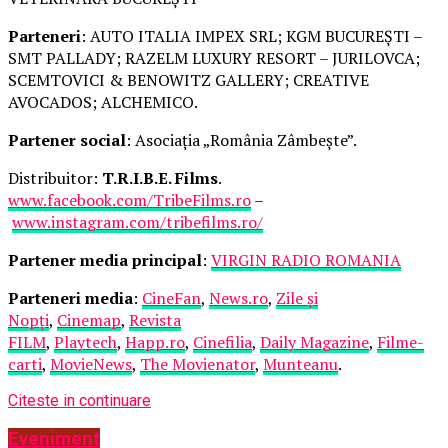
Parteneri
: AUTO ITALIA IMPEX SRL; KGM BUCUREȘTI –
SMT PALLADY; RAZELM LUXURY RESORT – JURILOVCA;
SCEMTOVICI & BENOWITZ GALLERY; CREATIVE
AVOCADOS; ALCHEMICO.
Partener social
: Asociația „România Zâmbește”.
Distribuitor:
T.R.I.B.E. Films
.
www.facebook.com/TribeFilms.ro
–
www.instagram.com/tribefilms.ro/
Partener media principal
:
VIRGIN RADIO ROMANIA
Parteneri media
:
CineFan
,
News.ro
,
Zile și
Nopți
,
Cinemap
,
Revista
FILM
,
Playtech
,
Happ.ro
,
Cinefilia
,
Daily Magazine
,
Filme-
carti
,
MovieNews
,
The Movienator
,
Munteanu
.
Citeste in continuare
Eveniment