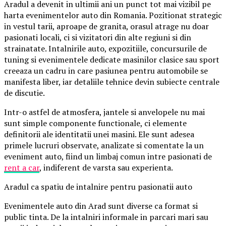
Aradul a devenit in ultimii ani un punct tot mai vizibil pe
harta evenimentelor auto din Romania. Pozitionat strategic
in vestul tarii, aproape de granita, orasul atrage nu doar
pasionati locali, ci si vizitatori din alte regiuni si din
strainatate. Intalnirile auto, expozitiile, concursurile de
tuning si evenimentele dedicate masinilor clasice sau sport
creeaza un cadru in care pasiunea pentru automobile se
manifesta liber, iar detaliile tehnice devin subiecte centrale
de discutie.
Intr-o astfel de atmosfera, jantele si anvelopele nu mai
sunt simple componente functionale, ci elemente
definitorii ale identitatii unei masini. Ele sunt adesea
primele lucruri observate, analizate si comentate la un
eveniment auto, fiind un limbaj comun intre pasionati de
rent a car
, indiferent de varsta sau experienta.
Aradul ca spatiu de intalnire pentru pasionatii auto
Evenimentele auto din Arad sunt diverse ca format si
public tinta. De la intalniri informale in parcari mari sau