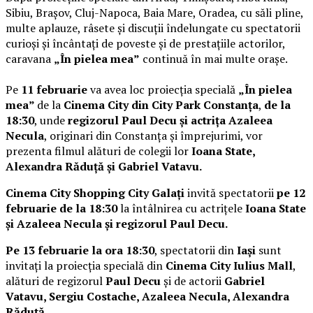
Sibiu, Brașov, Cluj-Napoca, Baia Mare, Oradea, cu săli pline,
multe aplauze, râsete și discuții îndelungate cu spectatorii
curioși și încântați de poveste și de prestațiile actorilor,
caravana
„În pielea mea”
continuă în mai multe orașe.
Pe
11 februarie
va avea loc proiecția specială
„În pielea
mea”
de la
Cinema City din City Park Constanța
,
de la
18:30
, unde
regizorul Paul Decu și actrița Azaleea
Necula
, originari din Constanța și împrejurimi, vor
prezenta filmul alături de colegii lor
Ioana State,
Alexandra Răduță și Gabriel Vatavu.
Cinema City Shopping City Galați
invită spectatorii
pe 12
februarie de la 18:30
la întâlnirea cu actrițele
Ioana State
și Azaleea Necula și regizorul Paul Decu.
Pe 13 februarie la ora 18:30
, spectatorii din
Iași
sunt
invitați la proiecția specială din
Cinema City Iulius Mall
,
alături de regizorul
Paul Decu
și de actorii
Gabriel
Vatavu, Sergiu Costache, Azaleea Necula, Alexandra
Răduță.