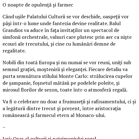
O noapte de opulență și farmec
Când ușile Palatului Culturii se vor deschide, oaspeții vor
păși într-o lume unde fantezia devine realitate. Balul
Grandios va aduce în fața invitaților un spectacol de
simfonii orchestrale, valsuri care plutesc prin aer ca niște
ecouri ale trecutului, și cine cu lumânări demne de
regalitate.
Nobili din toată Europa și nu numai se vor reuni, uniți sub
semnul grației, moștenirii și eleganței. Fiecare detaliu va
purta semnătura stilului Monte Carlo: strălucirea cupelor
de șampanie, foșnetul mătăsii pe podelele poleite, și
mirosul florilor de sezon, toate într-o atmosferă regală.
Va fi o celebrare nu doar a frumuseții și rafinamentului, ci și
a legăturii dintre trecut și prezent, între aristocrația
românească și farmecul etern al Monaco-ului.
–
Iași: Oraș al culturii și patrimoniului regal