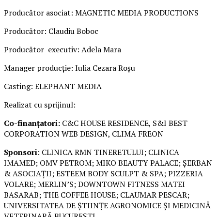
Producător asociat: MAGNETIC MEDIA PRODUCTIONS
Producător: Claudiu Boboc
Producător executiv: Adela Mara
Manager producție: Iulia Cezara Roșu
Casting: ELEPHANT MEDIA
Realizat cu sprijinul:
Co-finanțatori:
C&C HOUSE RESIDENCE, S&I BEST
CORPORATION WEB DESIGN, CLIMA FREON
Sponsori
: CLINICA RMN TINERETULUI; CLINICA
IMAMED; OMV PETROM; MIKO BEAUTY PALACE; ȘERBAN
& ASOCIAȚII; ESTEEM BODY SCULPT & SPA; PIZZERIA
VOLARE; MERLIN’S; DOWNTOWN FITNESS MATEI
BASARAB; THE COFFEE HOUSE; CLAUMAR PESCAR;
UNIVERSITATEA DE ȘTIINȚE AGRONOMICE ȘI MEDICINĂ
VETERINARĂ BUCUREȘTI