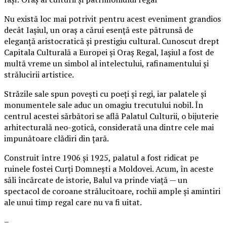
Nu există loc mai potrivit pentru acest eveniment grandios
decât Iașiul, un oraș a cărui esență este pătrunsă de
eleganță aristocratică și prestigiu cultural. Cunoscut drept
Capitala Culturală a Europei și Oraș Regal, Iașiul a fost de
multă vreme un simbol al intelectului, rafinamentului și
strălucirii artistice.
Străzile sale spun povești cu poeți și regi, iar palatele și
monumentele sale aduc un omagiu trecutului nobil. În
centrul acestei sărbători se află Palatul Culturii, o bijuterie
arhitecturală neo-gotică, considerată una dintre cele mai
impunătoare clădiri din țară.
Construit între 1906 și 1925, palatul a fost ridicat pe
ruinele fostei Curți Domnești a Moldovei. Acum, în aceste
săli încărcate de istorie, Balul va prinde viață — un
spectacol de coroane strălucitoare, rochii ample și amintiri
ale unui timp regal care nu va fi uitat.
–