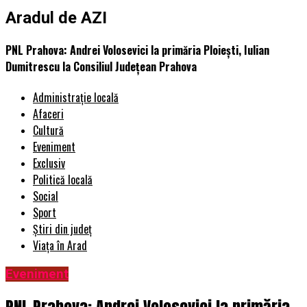
Aradul de AZI
PNL Prahova: Andrei Volosevici la primăria Ploiești, Iulian
Dumitrescu la Consiliul Județean Prahova
Administrație locală
Afaceri
Cultură
Eveniment
Exclusiv
Politică locală
Social
Sport
Știri din județ
Viața în Arad
Eveniment