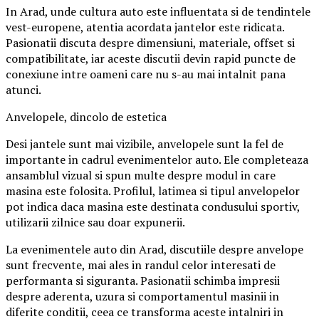
In Arad, unde cultura auto este influentata si de tendintele
vest-europene, atentia acordata jantelor este ridicata.
Pasionatii discuta despre dimensiuni, materiale, offset si
compatibilitate, iar aceste discutii devin rapid puncte de
conexiune intre oameni care nu s-au mai intalnit pana
atunci.
Anvelopele, dincolo de estetica
Desi jantele sunt mai vizibile, anvelopele sunt la fel de
importante in cadrul evenimentelor auto. Ele completeaza
ansamblul vizual si spun multe despre modul in care
masina este folosita. Profilul, latimea si tipul anvelopelor
pot indica daca masina este destinata condusului sportiv,
utilizarii zilnice sau doar expunerii.
La evenimentele auto din Arad, discutiile despre anvelope
sunt frecvente, mai ales in randul celor interesati de
performanta si siguranta. Pasionatii schimba impresii
despre aderenta, uzura si comportamentul masinii in
diferite conditii, ceea ce transforma aceste intalniri in