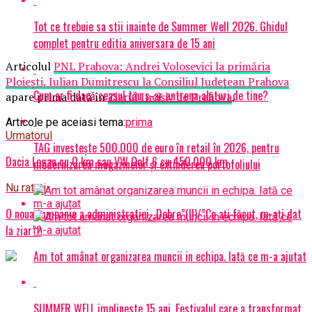
Tot ce trebuie sa stii inainte de Summer Well 2026. Ghidul
complet pentru editia aniversara de 15 ani
Articolul
PNL Prahova: Andrei Volosevici la primăria
Ploiești, Iulian Dumitrescu la Consiliul Județean Prahova
Cum ar fi dacă ceasul tău s-ar antrena alături de tine?
apare prima dată în
Ziarul Incisiv de Prahova
.
Articole pe aceiasi tema:
prima
Urmatorul
TAG investește 500.000 de euro în retail în 2026, pentru
Dacia Logan cu 0 km sau VW Golf 6 cu 450.000 km
modernizarea magazinelor și extinderea portofoliului
Nu ratati
O noua tampanie a administratiei „Dobre”(II)/”Ce ați făcut, m-ați dat
la ziar”?
Am tot amânat organizarea muncii in echipa. Iată ce m-a ajutat
SUMMER WELL implineste 15 ani. Festivalul care a transformat