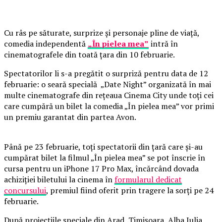
Cu râs pe săturate, surprize și personaje pline de viață,
comedia independentă
„În pielea mea”
intră în
cinematografele din toată țara din 10 februarie.
Spectatorilor li s-a pregătit o surpriză pentru data de 12
februarie: o seară specială „Date Night” organizată în mai
multe cinematografe din rețeaua Cinema City unde toți cei
care cumpără un bilet la comedia „În pielea mea” vor primi
un premiu garantat din partea Avon.
Până pe 23 februarie, toți spectatorii din țară care și-au
cumpărat bilet la filmul „În pielea mea” se pot înscrie în
cursa pentru un iPhone 17 Pro Max, încărcând dovada
achiziției biletului la cinema în
formularul dedicat
concursului
, premiul fiind oferit prin tragere la sorți pe 24
februarie.
După proiecțiile speciale din Arad, Timișoara, Alba Iulia,