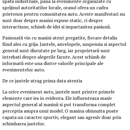
spatii industriale, pana la evenimente organizate cu
sprijinul autoritatilor locale, orasul ofera un cadru
prietenos pentru comunitatea auto. Aceste manifestari nu
sunt doar despre masini expuse static, ci despre
interactiune, schimb de idei si impartasirea pasiunii.
Pasionatii vin cu masini atent pregatite, fiecare detaliu
fiind ales cu grija. Jantele, anvelopele, suspensia si aspectul
general sunt discutate pe larg, iar proprietarii sunt
intrebati despre alegerile facute. Acest schimb de
informatii este una dintre valorile principale ale
evenimentelor auto.
De ce jantele atrag prima data atentia
La orice eveniment auto, jantele sunt printre primele
elemente care ies in evidenta. Ele influenteaza masiv
aspectul general al masinii si pot transforma complet
perceptia asupra unui model. O masina obisnuita poate
capata un caracter sportiv, elegant sau agresiv doar prin
schimbarea jantelor.