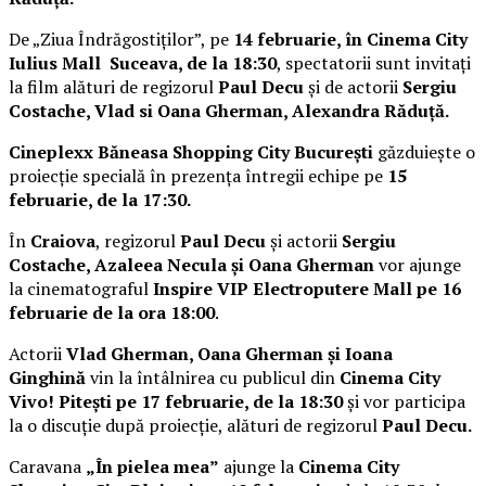
De „Ziua Îndrăgostiților”, pe
14 februarie, în Cinema City
Iulius Mall Suceava, de la 18:30
, spectatorii sunt invitați
la film alături de regizorul
Paul Decu
și de actorii
Sergiu
Costache, Vlad si Oana Gherman, Alexandra Răduță.
Cineplexx Băneasa Shopping City București
găzduiește o
proiecție specială în prezența întregii echipe pe
15
februarie, de la 17:30.
În
Craiova
, regizorul
Paul Decu
și actorii
Sergiu
Costache, Azaleea Necula și Oana Gherman
vor ajunge
la cinematograful
Inspire VIP Electroputere Mall pe 16
februarie de la ora 18:00
.
Actorii
Vlad Gherman, Oana Gherman și Ioana
Ginghină
vin la întâlnirea cu publicul din
Cinema City
Vivo! Pitești pe 17 februarie, de la 18:30
și vor participa
la o discuție după proiecție, alături de regizorul
Paul Decu.
Caravana
„În pielea mea”
ajunge la
Cinema City