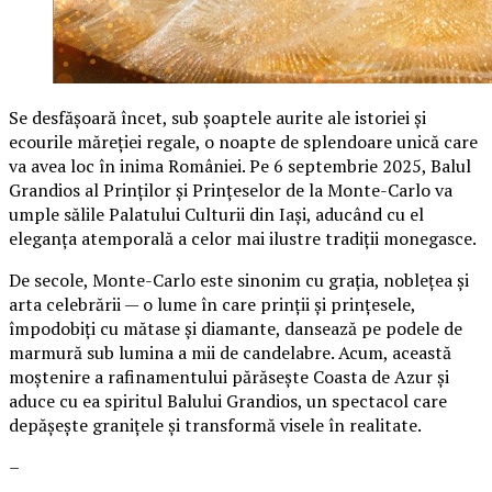
Se desfășoară încet, sub șoaptele aurite ale istoriei și
ecourile măreției regale, o noapte de splendoare unică care
va avea loc în inima României. Pe 6 septembrie 2025, Balul
Grandios al Prinților și Prințeselor de la Monte-Carlo va
umple sălile Palatului Culturii din Iași, aducând cu el
eleganța atemporală a celor mai ilustre tradiții monegasce.
De secole, Monte-Carlo este sinonim cu grația, noblețea și
arta celebrării — o lume în care prinții și prințesele,
împodobiți cu mătase și diamante, dansează pe podele de
marmură sub lumina a mii de candelabre. Acum, această
moștenire a rafinamentului părăsește Coasta de Azur și
aduce cu ea spiritul Balului Grandios, un spectacol care
depășește granițele și transformă visele în realitate.
–