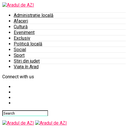
Administrație locală
Afaceri
Cultură
Eveniment
Exclusiv
Politică locală
Social
Sport
Știri din județ
Viața în Arad
Connect with us