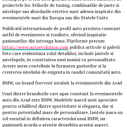
proiectele lor. Stilurile de tuning, combinatiile de jante si
anvelope sau abordarile estetice sunt adesea inspirate din
evenimentele mari din Europa sau din Statele Unite.
Publicatii internationale de profil auto prezinta constant
astfel de evenimente si tendinte, oferind inspiratie
pasionatilor din intreaga lume. Platforme precum
https://www.autoevolution.com
publica articole si galerii
foto care evidentiaza rolul detaliilor, inclusiv jantele si
anvelopele, in construirea unei masini cu personalitate.
Aceste surse contribuie la formarea gusturilor si la
cresterea nivelului de exigenta in randul comunitatii auto.
BMW, un brand frecvent intalnit la evenimentele din Arad
Unul dintre brandurile care apar constant la evenimentele
auto din Arad este BMW. Modelele marcii sunt apreciate
pentru echilibrul dintre sportivitate si eleganta, dar si
pentru potentialul mare de personalizare. Jantele joaca un
rol esential in definirea caracterului unui BMW, iar
pasionatii acorda o atentie deosebita acestui aspect.