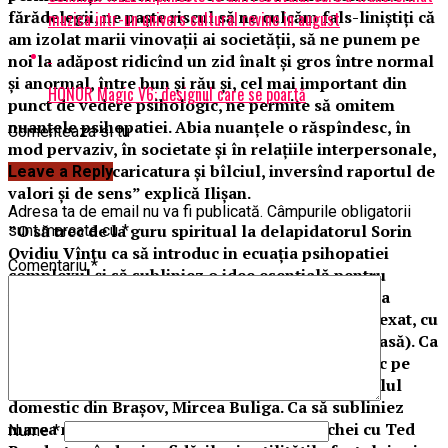
fărădelegii, ne paște riscul să ne culcăm fals-liniștiți că
muzica intr-un univers cultural revine in august
am izolat marii vinovații ai societății, să ne punem pe
noi la adăpost ridicînd un zid înalt și gros între normal
și anormal, între bun și rău și, cel mai important din
HONOR Magic V6: designul care se poartă
punct de vedere psihologic, ne permite să omitem
nuanțele psihopatiei. Abia nuanțele o răspîndesc, în
Comenteaza si tu
mod pervaziv, în societate și în relațiile interpersonale,
generalizînd caricatura și bîlciul, inversînd raportul de
Leave a Reply
valori și de sens” explică Ilișan.
Adresa ta de email nu va fi publicată.
Câmpurile obligatorii
”O să trec de la guru spiritual la delapidatorul Sorin
sunt marcate cu
*
Ovidiu Vîntu ca să introduc in ecuația psihopatiei
Comentariu
*
complexul și să subliniez o idee esențială pentru
psihopatie: psihopatul nu poate trăi autentic vina
fiindcă e un mare complexat. Cu cît e mai complexat, cu
atît psihopatia e mai periculoasă (și mai insiduoasă). Ca
să evidențiez ideea de complex, o să îi pomenesc pe
omul de afaceri Sorin Ovidiu Vîntu și pe criminalul
domestic din Brașov, Mircea Buliga. Ca să subliniez
marea nevinovație a psihopatului, o să închei cu Ted
Nume
*