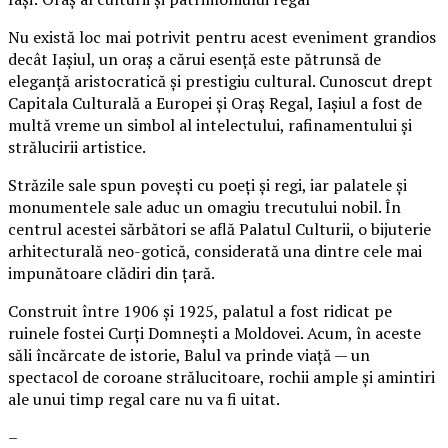
Nu există loc mai potrivit pentru acest eveniment grandios
decât Iașiul, un oraș a cărui esență este pătrunsă de
eleganță aristocratică și prestigiu cultural. Cunoscut drept
Capitala Culturală a Europei și Oraș Regal, Iașiul a fost de
multă vreme un simbol al intelectului, rafinamentului și
strălucirii artistice.
Străzile sale spun povești cu poeți și regi, iar palatele și
monumentele sale aduc un omagiu trecutului nobil. În
centrul acestei sărbători se află Palatul Culturii, o bijuterie
arhitecturală neo-gotică, considerată una dintre cele mai
impunătoare clădiri din țară.
Construit între 1906 și 1925, palatul a fost ridicat pe
ruinele fostei Curți Domnești a Moldovei. Acum, în aceste
săli încărcate de istorie, Balul va prinde viață — un
spectacol de coroane strălucitoare, rochii ample și amintiri
ale unui timp regal care nu va fi uitat.
–