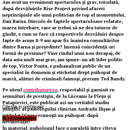
Am avut un eveniment spectaculos și grav, totodată,
după dezvăluirile Rise Project privind afaceri
neprincipiale ale unui politician de top al momentului,
Dan Barna. Dincolo de faptele spectaculoase relatate,
marea întrebare, care ar trebui să ne dea tuturor de
gîndit, e cum se face că respectivele dezvăluiri despre
fapte de acum 8-9 ani apar fix înaintea consultărilor
dintre Barna și președinte? Imensă coincidență ori
formă de presiune? Vine rîndul unui nou derapaj, de
data asta mult mai grav, am spune: un alt lider politic
de top, Victor Ponta, e psihanalizat public de un
specialist în domeniu și etichetat drept psihopat de
marcă, alături de criminali faimoși, precum Ted Bundy.
Pe siteul
contributors.ro
, respectabil și garnisit cu
semnături de prestigiu, de la Liiceanu la Pleșu și
Patapievici, este publicat azi un veritabil studiu
Citeste in continuare
științific al psihologului clinician Andrada Ilișan și
intitulat ”Cum recunoști un psihopat: după
Iti recomandam
nevinovăție!”.
În material, psihologul face o paralelă între cîteva