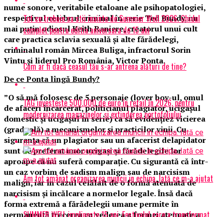
nume sonore, veritabile etaloane ale psihopatologiei,
Tot ce trebuie sa stii inainte de Summer Well 2026. Ghidul
respectivul celebrul criminal în serie Ted Bundy, nu
mai puțin odiosul Keith Raniere, creatorul unui cult
complet pentru editia aniversara de 15 ani
care practica sclavia sexuală și alte fărădelegi,
criminalul român Mircea Buliga, infractorul Sorin
Vîntu și liderul Pro România, Victor Ponta.
Cum ar fi dacă ceasul tău s-ar antrena alături de tine?
De ce Ponta lîngă Bundy?
”O să mă folosesc de 5 personaje (lover boy-ul, omul
TAG investește 500.000 de euro în retail în 2026, pentru
de afaceri încarcerat, politicianul plagiator, ucigașul
modernizarea magazinelor și extinderea portofoliului
domestic și ucigașul în serie) ca să evidențiez vicierea
(graduală) a mecanismelor și practicilor vinii. Cu
siguranța că un plagiator sau un afacerist delapidator
sunt de preferat unor ucigași și fărădelegile lor
aproape că nu suferă comparație. Cu sigurantă că într-
un caz vorbim de sadism malign sau de narcisism
Am tot amânat organizarea muncii in echipa. Iată ce m-a ajutat
malign, iar în cazul celălalt de o formă atenuată de
narcisism și incălcare a normelor legale. Însă dacă
forma extremă a fărădelegii umane permite în
SUMMER WELL implineste 15 ani. Festivalul care a transformat
permanență trecerea cu vederea a formei atenuate a