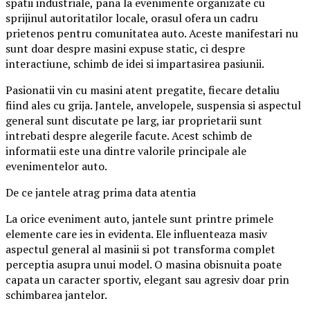
spatii industriale, pana la evenimente organizate cu
sprijinul autoritatilor locale, orasul ofera un cadru
prietenos pentru comunitatea auto. Aceste manifestari nu
sunt doar despre masini expuse static, ci despre
interactiune, schimb de idei si impartasirea pasiunii.
Pasionatii vin cu masini atent pregatite, fiecare detaliu
fiind ales cu grija. Jantele, anvelopele, suspensia si aspectul
general sunt discutate pe larg, iar proprietarii sunt
intrebati despre alegerile facute. Acest schimb de
informatii este una dintre valorile principale ale
evenimentelor auto.
De ce jantele atrag prima data atentia
La orice eveniment auto, jantele sunt printre primele
elemente care ies in evidenta. Ele influenteaza masiv
aspectul general al masinii si pot transforma complet
perceptia asupra unui model. O masina obisnuita poate
capata un caracter sportiv, elegant sau agresiv doar prin
schimbarea jantelor.