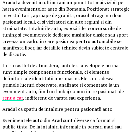
Aradul a devenit in ultimii ani un punct tot mai vizibil pe
harta evenimentelor auto din Romania. Pozitionat strategic
in vestul tarii, aproape de granita, orasul atrage nu doar
pasionati locali, ci si vizitatori din alte regiuni si din
strainatate. Intalnirile auto, expozitiile, concursurile de
tuning si evenimentele dedicate masinilor clasice sau sport
creeaza un cadru in care pasiunea pentru automobile se
manifesta liber, iar detaliile tehnice devin subiecte centrale
de discutie.
Intr-o astfel de atmosfera, jantele si anvelopele nu mai
sunt simple componente functionale, ci elemente
definitorii ale identitatii unei masini. Ele sunt adesea
primele lucruri observate, analizate si comentate la un
eveniment auto, fiind un limbaj comun intre pasionati de
rent a car
, indiferent de varsta sau experienta.
Aradul ca spatiu de intalnire pentru pasionatii auto
Evenimentele auto din Arad sunt diverse ca format si
public tinta. De la intalniri informale in parcari mari sau