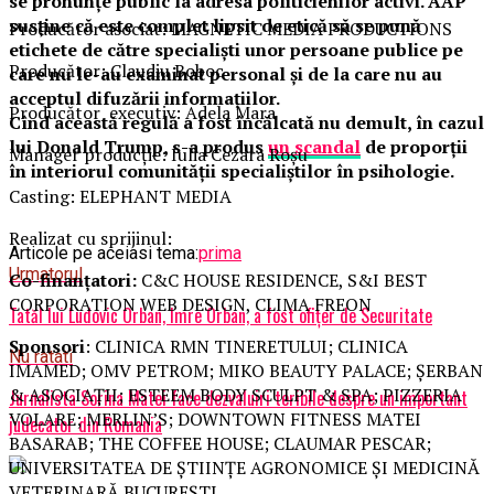
se pronunțe public la adresa politicienilor activi. AAP
susține că este complet lipsit de etică să se pună
Producător asociat: MAGNETIC MEDIA PRODUCTIONS
etichete de către specialiști unor persoane publice pe
Producător: Claudiu Boboc
care nu le-au examinat personal și de la care nu au
acceptul difuzării informațiilor.
Producător executiv: Adela Mara
Cînd această regulă a fost încălcată nu demult, în cazul
lui Donald Trump, s-a produs
un scandal
de proporții
Manager producție: Iulia Cezara Roșu
în interiorul comunității specialiștilor în psihologie.
Casting: ELEPHANT MEDIA
Realizat cu sprijinul:
Articole pe aceiasi tema:
prima
Urmatorul
Co-finanțatori:
C&C HOUSE RESIDENCE, S&I BEST
CORPORATION WEB DESIGN, CLIMA FREON
Tatăl lui Ludovic Orban, Imre Orban, a fost ofițer de Securitate
Sponsori
: CLINICA RMN TINERETULUI; CLINICA
Nu ratati
IMAMED; OMV PETROM; MIKO BEAUTY PALACE; ȘERBAN
& ASOCIAȚII; ESTEEM BODY SCULPT & SPA; PIZZERIA
Jurnalista Sorina Matei face dezvaluiri teribile despre un important
VOLARE; MERLIN’S; DOWNTOWN FITNESS MATEI
judecator din Romania
BASARAB; THE COFFEE HOUSE; CLAUMAR PESCAR;
UNIVERSITATEA DE ȘTIINȚE AGRONOMICE ȘI MEDICINĂ
VETERINARĂ BUCUREȘTI