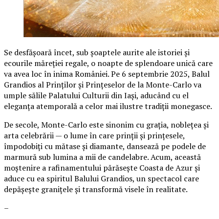
Se desfășoară încet, sub șoaptele aurite ale istoriei și
ecourile măreției regale, o noapte de splendoare unică care
va avea loc în inima României. Pe 6 septembrie 2025, Balul
Grandios al Prinților și Prințeselor de la Monte-Carlo va
umple sălile Palatului Culturii din Iași, aducând cu el
eleganța atemporală a celor mai ilustre tradiții monegasce.
De secole, Monte-Carlo este sinonim cu grația, noblețea și
arta celebrării — o lume în care prinții și prințesele,
împodobiți cu mătase și diamante, dansează pe podele de
marmură sub lumina a mii de candelabre. Acum, această
moștenire a rafinamentului părăsește Coasta de Azur și
aduce cu ea spiritul Balului Grandios, un spectacol care
depășește granițele și transformă visele în realitate.
–