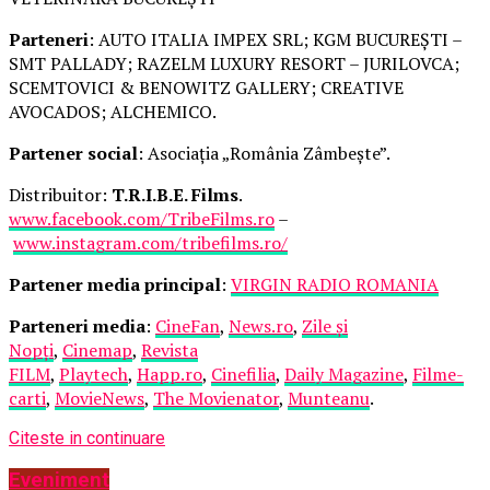
Parteneri
: AUTO ITALIA IMPEX SRL; KGM BUCUREȘTI –
SMT PALLADY; RAZELM LUXURY RESORT – JURILOVCA;
SCEMTOVICI & BENOWITZ GALLERY; CREATIVE
AVOCADOS; ALCHEMICO.
Partener social
: Asociația „România Zâmbește”.
Distribuitor:
T.R.I.B.E. Films
.
www.facebook.com/TribeFilms.ro
–
www.instagram.com/tribefilms.ro/
Partener media principal
:
VIRGIN RADIO ROMANIA
Parteneri media
:
CineFan
,
News.ro
,
Zile și
Nopți
,
Cinemap
,
Revista
FILM
,
Playtech
,
Happ.ro
,
Cinefilia
,
Daily Magazine
,
Filme-
carti
,
MovieNews
,
The Movienator
,
Munteanu
.
Citeste in continuare
Eveniment