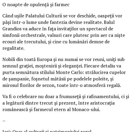
O noapte de opulență și farmec
Când ușile Palatului Culturii se vor deschide, oaspeții vor
păși într-o lume unde fantezia devine realitate. Balul
Grandios va aduce în fața invitaților un spectacol de
simfonii orchestrale, valsuri care plutesc prin aer ca niște
ecouri ale trecutului, și cine cu lumânări demne de
regalitate.
Nobili din toată Europa și nu numai se vor reuni, uniți sub
semnul grației, moștenirii și eleganței. Fiecare detaliu va
purta semnătura stilului Monte Carlo: strălucirea cupelor
de șampanie, foșnetul mătăsii pe podelele poleite, și
mirosul florilor de sezon, toate într-o atmosferă regală.
Va fi o celebrare nu doar a frumuseții și rafinamentului, ci și
a legăturii dintre trecut și prezent, între aristocrația
românească și farmecul etern al Monaco-ului.
–
Iași: Oraș al culturii și patrimoniului regal