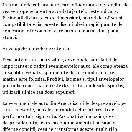
In Arad, unde cultura auto este influentata si de tendintele
vest-europene, atentia acordata jantelor este ridicata.
Pasionatii discuta despre dimensiuni, materiale, offset si
compatibilitate, iar aceste discutii devin rapid puncte de
conexiune intre oameni care nu s-au mai intalnit pana
atunci.
Anvelopele, dincolo de estetica
Desi jantele sunt mai vizibile, anvelopele sunt la fel de
importante in cadrul evenimentelor auto. Ele completeaza
ansamblul vizual si spun multe despre modul in care
masina este folosita. Profilul, latimea si tipul anvelopelor
pot indica daca masina este destinata condusului sportiv,
utilizarii zilnice sau doar expunerii.
La evenimentele auto din Arad, discutiile despre anvelope
sunt frecvente, mai ales in randul celor interesati de
performanta si siguranta. Pasionatii schimba impresii
despre aderenta, uzura si comportamentul masinii in
diferite conditii, ceea ce transforma aceste intalniri in