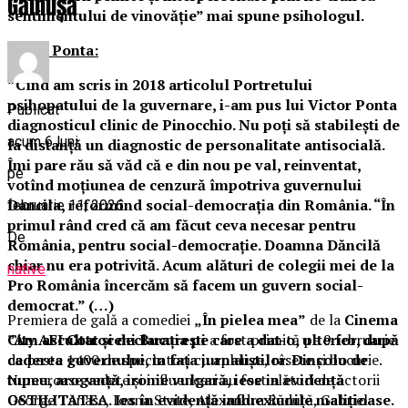
Găinușă
sentimentului de vinovăție” mai spune psihologul.
Cazul Ponta:
”Cînd am scris in 2018 articolul Portretului
psihopatului de la guvernare, i-am pus lui Victor Ponta
Publicat
diagnosticul clinic de Pinocchio. Nu poți să stabilești de
acum 6 luni
la distanță un diagnostic de personalitate antisocială.
Îmi pare rău să văd că e din nou pe val, reinventat,
pe
votînd moțiunea de cenzură împotriva guvernului
Dancila, reformînd social-democrația din România. “În
februarie 11, 2026
primul rând cred că am făcut ceva necesar pentru
De
România, pentru social-democrație. Doamna Dăncilă
chiar nu era potrivită. Acum alături de colegii mei de la
native
Pro România încercăm să facem un guvern social-
democrat.” (…)
Premiera de gală a comediei
„În pielea mea”
de la
Cinema
City AFI Cotroceni București
a fost primită pe 9 februarie
”Am ascultat și declarația pe care a dat-o, ulterior, după
de peste 1400 de spectatori cu aplauze, râsete și bucurie.
caderea guvernului, in fața jurnaliștilor. Dincolo de
Numeroase vedete și influenceri au fost alături de actorii
tupeu, aroganță, ironie vulgară, iese in evidență
George Tănase, Ioana State, Alexandra Răduță, Gabriel
OSTILITATEA. Ies în evidență influexiunile malițioase.