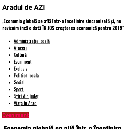
Aradul de AZI
,Economia globală se află într-o încetinire sincronizată și, ne
revizuim încă o dată ÎN JOS creșterea economică pentru 2019”
Administrație locală
Afaceri
Cultură
Eveniment
Exclusiv
Politică locală
Social
Sport
Știri din județ
Viața în Arad
Eveniment