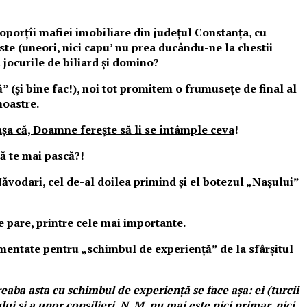
roporțîi mafiei imobiliare din județul Constanța, cu
ste (uneori, nici capu’ nu prea ducându-ne la chestii
 jocurile de biliard și domino?
” (și bine fac!), noi tot promitem o frumusețe de final al
noastre.
 așa că, Doamne ferește să li se întâmple ceva
!
să te mai pască?!
odari, cel de-al doilea primind și el botezul „Nașului”
, se pare, printre cele mai importante.
alimentate pentru „schimbul de experiență” de la sfârșitul
eaba asta cu schimbul de experiență se face așa: ei (turcii
i și a unor consilieri. N. M. nu mai este nici primar, nici