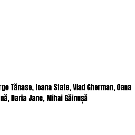
orge Tănase, Ioana State, Vlad Gherman, Oana
nă, Daria Jane, Mihai Găinușă