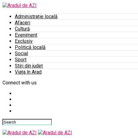
Administrație locală
Afaceri
Cultură
Eveniment
Exclusiv
Politică locală
Social
Sport
Știri din județ
Viața în Arad
Connect with us