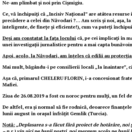
Ne-am plimbat și noi prin Cișmigiu.
Ce, vă închipuiți că „Incisiv Național” are atâtea resurse
precădere a celei din Năvodari ?… Am scris și noi, așa, la
inteligente, de finețe și eficiente!), cum va puteți închi
Deși am constatat la fața locului
că, pe cei implicați în m
unei investigații jurnalistice pentru a mai capta bunăvoința
Apoi, acolo, la Năvodari, am înțeles că edilii au protecți
Mai mult, băgându-i pe consilierii locali „la înaintare”, c
Așa că, primarul CHELERU FLORIN, i-a concesionat frate
Mafiei.
Ziua de 26.08.2019 a fost cu noroc pentru mulți, un fel d
De altfel, era și normal să fie rodnică, deoarece finanțel
lunii august în orașul înfrățit
Gemlik (Turcia).
Notă:
„Deplasarea s-a făcut fără proiect de hotărâre, noi 
– n.r.) vin aici pe banii noștri, noi mergem acolo pe banii 