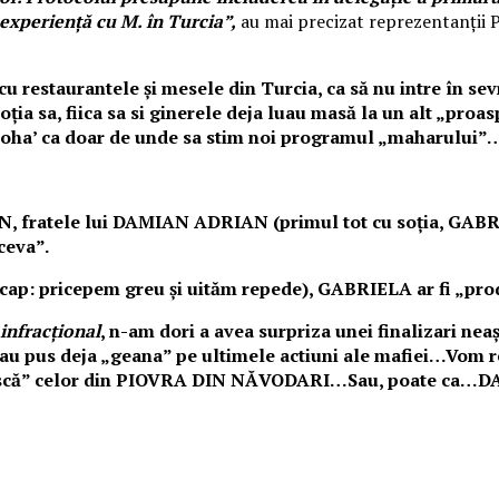
 experiență cu M. în Turcia”,
au mai precizat reprezentanții
s cu restaurantele și mesele din Turcia, ca să nu intre în s
sa, fiica sa si ginerele deja luau masă la un alt „proaspă
 la oha’ ca doar de unde sa stim noi programul „maharului”
, fratele lui DAMIAN ADRIAN (primul tot cu soția, GABRIE
ceva”.
de cap: pricepem greu și uităm repede), GABRIELA ar fi „pro
infracțional
, n-am dori a avea surpriza unei
finalizari nea
 au pus deja „geana” pe ultimele actiuni ale mafiei…Vom re
scă” celor din
PIOVRA DIN NĂVODARI…Sau, poate ca…DA?!