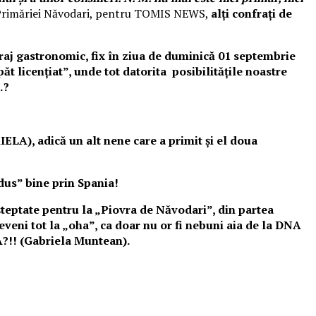
 Primăriei Năvodari, pentru TOMIS NEWS,
alți confrați de
evraj gastronomic, fix în ziua de duminică 01 septembrie
t licențiat”, unde tot datorita posibilitățile noastre
…?
LA), adică un alt nene care a primit și el doua
dus” bine prin Spania!
șteptate pentru la „Piovra de Năvodari”, din partea
veni tot la „oha”, ca doar nu or fi nebuni aia de la DNA
! (Gabriela Muntean).