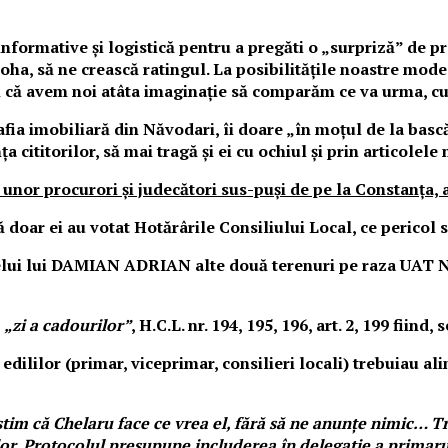
 informative și logistică pentru a pregăti o „surpriză” de p
 oha, să ne crească ratingul. La posibilitățile noastre mode
pui că avem noi atâta imaginație să comparăm ce va urma, cu
afia imobiliară din Năvodari, îi doare „în moțul de la bască
 cititorilor, să mai tragă și ei cu ochiul și prin articolele 
a unor procurori și judecători sus-puși de pe la Constanța,
ă doar ei au votat Hotărârile Consiliului Local, ce pericol 
lui lui DAMIAN ADRIAN alte două terenuri pe raza UAT Năv
e
„zi a cadourilor”
, H.C.L. nr. 194, 195, 196, art. 2, 199 fiind
e edililor (primar, viceprimar, consilieri locali) trebuiau 
știm că Chelaru face ce vrea el, fără să ne anunțe nimic… Tr
lor. Protocolul presupune includerea în delegație a primarulu