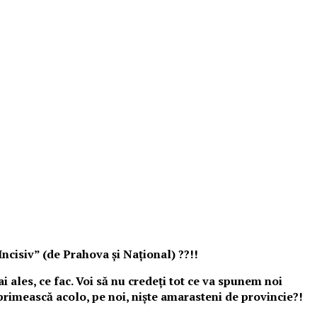
“Incisiv” (de Prahova
ș
i Național) ??!!
 ales, ce fac. Voi să nu credeți tot ce va spunem noi
 primească acolo, pe noi, niște amarasteni de provincie?!