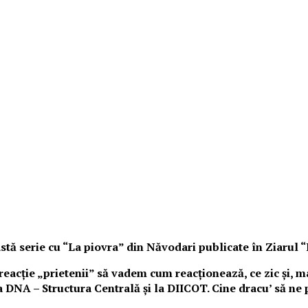
tă serie cu “La piovra” din Năvodari publicate în Ziarul 
acție „prietenii” să vadem cum reacționează, ce zic și, mai
la DNA – Structura Centrală și la DIICOT. Cine dracu’ să ne