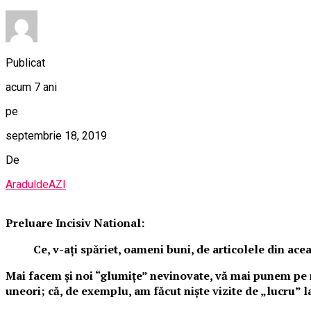
Publicat
acum 7 ani
pe
septembrie 18, 2019
De
AraduldeAZI
Preluare Incisiv National:
Ce, v-ați spăriet, oameni buni, de articolele din aceas
Mai facem și noi “glumițe” nevinovate, v
ă
mai punem pe re
uneori; că, de exemplu, am făcut niște vizite de „lucru” 