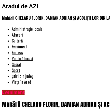
Aradul de AZI
Mahării CHELARU FLORIN, DAMIAN ADRIAN ȘI ACOLIȚII LOR DIN L
Administrație locală
Afaceri
Cultură
Eveniment
Exclusiv
Politică locală
Social
Sport
Știri din județ
Viața în Arad
Eveniment
Mahării CHELARU FLORIN, DAMIAN ADRIAN ȘI ACO