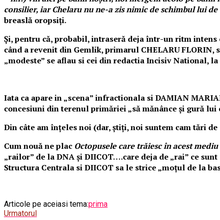
consilier, iar Chelaru nu ne-a zis nimic de schimbul lui de
breaslă oropsiți.
Și, pentru că, probabil, intraseră deja într-un ritm inten
când a revenit din
Gemlik
,
primarul CHELARU FLORIN, soția 
„modeste” se aflau si cei din redactia Incisiv National,
Iata ca apare in „scena” infractionala si DAMIAN MARIAN
concesiuni din terenul primăriei „să mănânce și gură lui 
Din câte am înțeles noi (dar, știți, noi suntem cam tări 
Cum nouă ne plac
Octopusele care trăiesc în acest mediu 
„railor” de la DNA și DIICOT….care deja de „rai” ce sunt
Structura Centrala si DIICOT sa le strice „moțul de la ba
Articole pe aceiasi tema:
prima
Urmatorul