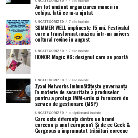
Astfel, fermierii adopta mai rapid tehnologii moderne,
UNCATEGORIZED
4 zile inainte
Am tot amânat organizarea muncii in
de smochină, cocos și lemn de santal sunt perfecte
practici agricole sustenabile si solutii inovatoare care
echipa. Iată ce m-a ajutat
pentru serile de vară.
contribuie la cresterea productivitatii.
UNCATEGORIZED
7 zile inainte
SUMMER WELL implineste 15 ani. Festivalul
Cooperativele incurajeaza, de asemenea, colaborarea
care a transformat muzica intr-un univers
Indiferent de preferințe, sezonul cald este momentul
intre generatii, sprijinind integrarea tinerilor fermieri si
cultural revine in august
ideal să experimentezi și să descoperi parfumuri
dezvoltarea unor afaceri agricole competitive.
inspirate din universul parfumeriei de nișă. Iar
colecția
UNCATEGORIZED
7 zile inainte
HONOR Magic V6: designul care se poartă
Top Scents
de la Oriflame demonstrează că
Un viitor mai sigur pentru agricultura romaneasca
ingredientele premium, creativitatea și accesibilitatea
In contextul schimbarilor climatice si al fluctuatiilor
pot exista în aceeași sticlă.
pietei, asocierea reprezinta una dintre cele mai eficiente
UNCATEGORIZED
7 zile inainte
(Advertorial)
Zyxel Networks îmbunătățește guvernanța
modalitati de reducere a riscurilor economice.
în materie de securitate a produselor
Cooperativele agricole ofera stabilitate, faciliteaza
pentru a proteja IMM-urile și furnizorii de
accesul la informatii si contribuie la dezvoltarea unor
servicii de gestionare (MSP)
strategii comune pentru gestionarea provocarilor din
UNCATEGORIZED
o săptămână inainte
agricultura.
Care este diferența dintre un brand
coreean și unul european? Și de ce Geek &
Pe termen lung, aceste organizatii sustin dezvoltarea
Gorgeous a împrumutat trăsături coreene
comunitatilor rurale, creeaza locuri de munca si