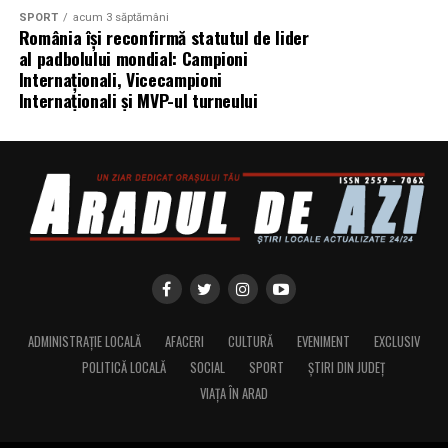
SPORT
acum 3 săptămâni
România își reconfirmă statutul de lider
al padbolului mondial: Campioni
Internaționali, Vicecampioni
Internaționali și MVP-ul turneului
ADMINISTRAȚIE LOCALĂ
AFACERI
CULTURĂ
EVENIMENT
EXCLUSIV
POLITICĂ LOCALĂ
SOCIAL
SPORT
ȘTIRI DIN JUDEȚ
VIAȚA ÎN ARAD