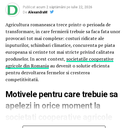
destinații exotice câștigă tot mai mult teren.
Acestea sunt doar cateva
idei de promovare a unei firme
Ingrediente precum smochina, laptele de cocos sau
Publicat
acum 2 săptămâni
pe
iulie 22, 2026
oferite de Edcora.
De
AlexandraM
lemnul de santal creează parfumuri solare, relaxate și
confortabile, perfecte pentru serile de vară.
ARTICOLE PE ACEIASI TEMA:
Agricultura romaneasca trece printr-o perioada de
transformare, in care fermierii trebuie sa faca fata unor
URMATORUL
De ce parfumul miroase diferit vara?
Piese de calitate online pentru tractorul tau!
provocari tot mai complexe: costuri ridicate ale
inputurilor, schimbari climatice, concurenta pe piata
Căldura intensifică evaporarea parfumului și poate
NU RATATI
europeana si cerinte tot mai stricte privind calitatea
Tot ce trebuie să știi despre siguranța ta la locul de
modifica felul în care acesta este perceput. De aceea,
muncă
produselor. In acest context,
societatile cooperative
aceeași creație poate avea un miros diferit iarna față de
agricole din Romania
au devenit o solutie eficienta
vară.
pentru dezvoltarea fermelor si cresterea
competitivitatii.
Parfumurile echilibrate, construite pe contraste între
prospețime și note de bază persistente, tind să evolueze
Motivele pentru care trebuie sa
mai armonios pe piele în sezonul cald.
apelezi in orice moment la
Două parfumuri inspirate de vară și de parfumeria
de nișă
societati cooperative agricole
Pornind de la această tendință, Oriflame completează