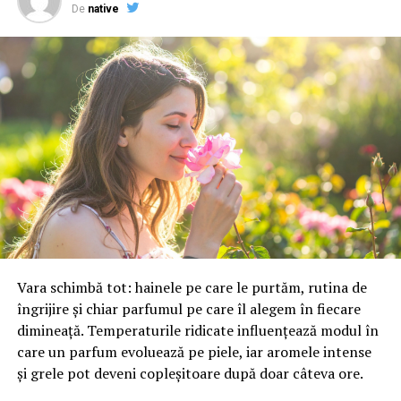
De
native
Folosiți cu încredere
Google Ads
și Facebook Ads
.
Prin alocarea unui buget adecvat și prin
selectarea cât mai clară a publicului căruia doriți
să vă adresați puteți atrage trafic important pe
site și puteți avea conversii imediate.
Conectați-vă site-ul cu cele mai folosite rețele de
socializare, Facebook, Instagram, LinkedIn
etc.
Acestea sunt canale importante pentru a
comunica liber și util cu cei interesați și pentru a-
i ține la curent cu noutățile de pe site-ul vostru și
chiar din domeniu.
Vara schimbă tot: hainele pe care le purtăm, rutina de
îngrijire și chiar parfumul pe care îl alegem în fiecare
dimineață. Temperaturile ridicate influențează modul în
Adăugați la site un
blog
, pe care să publicați
care un parfum evoluează pe piele, iar aromele intense
constant articole interesante despre companie,
și grele pot deveni copleșitoare după doar câteva ore.
produse, evenimente, lansări, promoții, noutăți
etc. Prin modificările permanente de pe site, veți