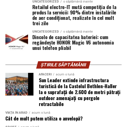
UNCATEGORIZED
o săptămână inainte
stimuleaza investitiile locale. Totodata, ele contribuie la
Retailul electro-IT mută competiția de la
produs la servicii: 90% dintre instalările
consolidarea pozitiei fermierilor romani pe piata
de aer condiționat, realizate în cel mult
europeana si la cresterea competitivitatii sectorului
trei zile
agroalimentar.
UNCATEGORIZED
o săptămână inainte
Dincolo de capacitatea bateriei: cum
regândește HONOR Magic V6 autonomia
unui telefon pliabil
ȘTIRILE SĂPTĂMÂNII
AFACERI
acum o lună
Sun Leader extinde infrastructura
turistică de la Castelul Bethlen-Haller
la o suprafață de 2.600 de metri pătrați
outdoor amenajați cu pergole
retractabile
VIAȚA ÎN ARAD
acum o lună
Cât de mult putem utiliza o anvelopă?