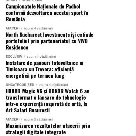
SPORT
acum o lună
Campionatele Naționale de Padbol
confirmă dezvoltarea acestui sport în
România
AFACERI
acum 4 săptămâni
North Bucharest Investments își extinde
portofoliul prin parteneriatul cu VIVO
Residence
EXCLUSIV
acum 4 săptămâni
Instalare de panouri fotovoltaice in
Timisoara cu Trevora: eficiență
energetică pe termen lung
UNCATEGORIZED
acum 4 săptămâni
HONOR Magic V6 și HONOR Watch 6 au
transformat o lansare de tehnologie
într-o experiență inspirată de artă, la
Art Safari București
AFACERI
acum 3 săptămâni
Maximizarea rezultatelor afacerii prin
strategii digitale integrate