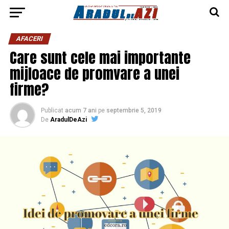
AFACERI
Care sunt cele mai importante
mijloace de promvare a unei
firme?
Publicat
acum 7 ani
pe
septembrie 5, 2019
De
AradulDeAzi