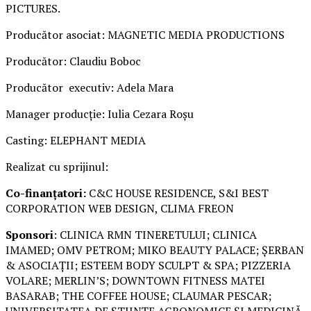
PICTURES.
Producător asociat: MAGNETIC MEDIA PRODUCTIONS
Producător: Claudiu Boboc
Producător executiv: Adela Mara
Manager producție: Iulia Cezara Roșu
Casting: ELEPHANT MEDIA
Realizat cu sprijinul:
Co-finanțatori:
C&C HOUSE RESIDENCE, S&I BEST
CORPORATION WEB DESIGN, CLIMA FREON
Sponsori
: CLINICA RMN TINERETULUI; CLINICA
IMAMED; OMV PETROM; MIKO BEAUTY PALACE; ȘERBAN
& ASOCIAȚII; ESTEEM BODY SCULPT & SPA; PIZZERIA
VOLARE; MERLIN’S; DOWNTOWN FITNESS MATEI
BASARAB; THE COFFEE HOUSE; CLAUMAR PESCAR;
UNIVERSITATEA DE ȘTIINȚE AGRONOMICE ȘI MEDICINĂ