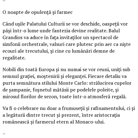
–
O noapte de opulență și farmec
Când ușile Palatului Culturii se vor deschide, oaspeții vor
păși într-o lume unde fantezia devine realitate. Balul
Grandios va aduce în fața invitaților un spectacol de
simfonii orchestrale, valsuri care plutesc prin aer ca niște
ecouri ale trecutului, și cine cu lumânări demne de
regalitate.
Nobili din toată Europa și nu numai se vor reuni, uniți sub
semnul grației, moștenirii și eleganței. Fiecare detaliu va
purta semnătura stilului Monte Carlo: strălucirea cupelor
de șampanie, foșnetul mătăsii pe podelele poleite, și
mirosul florilor de sezon, toate într-o atmosferă regală.
Va fi o celebrare nu doar a frumuseții și rafinamentului, ci și
a legăturii dintre trecut și prezent, între aristocrația
românească și farmecul etern al Monaco-ului.
–