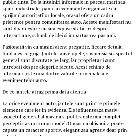
public tinta. De la intalniri informale in parcari mari sau
spatii industriale, pana la evenimente organizate cu
sprijinul autoritatilor locale, orasul ofera un cadru
prietenos pentru comunitatea auto. Aceste manifestari nu
sunt doar despre masini expuse static, ci despre
interactiune, schimb de idei si impartasirea pasiunii.
Pasionatii vin cu masini atent pregatite, fiecare detaliu
fiind ales cu grija. Jantele, anvelopele, suspensia si aspectul
general sunt discutate pe larg, iar proprietarii sunt
intrebati despre alegerile facute. Acest schimb de
informatii este una dintre valorile principale ale
evenimentelor auto.
De ce jantele atrag prima data atentia
La orice eveniment auto, jantele sunt printre primele
elemente care ies in evidenta. Ele influenteaza masiv
aspectul general al masinii si pot transforma complet
perceptia asupra unui model. O masina obisnuita poate
capata un caracter sportiv, elegant sau agresiv doar prin