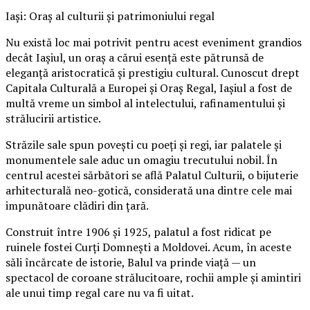
Iași: Oraș al culturii și patrimoniului regal
Nu există loc mai potrivit pentru acest eveniment grandios
decât Iașiul, un oraș a cărui esență este pătrunsă de
eleganță aristocratică și prestigiu cultural. Cunoscut drept
Capitala Culturală a Europei și Oraș Regal, Iașiul a fost de
multă vreme un simbol al intelectului, rafinamentului și
strălucirii artistice.
Străzile sale spun povești cu poeți și regi, iar palatele și
monumentele sale aduc un omagiu trecutului nobil. În
centrul acestei sărbători se află Palatul Culturii, o bijuterie
arhitecturală neo-gotică, considerată una dintre cele mai
impunătoare clădiri din țară.
Construit între 1906 și 1925, palatul a fost ridicat pe
ruinele fostei Curți Domnești a Moldovei. Acum, în aceste
săli încărcate de istorie, Balul va prinde viață — un
spectacol de coroane strălucitoare, rochii ample și amintiri
ale unui timp regal care nu va fi uitat.