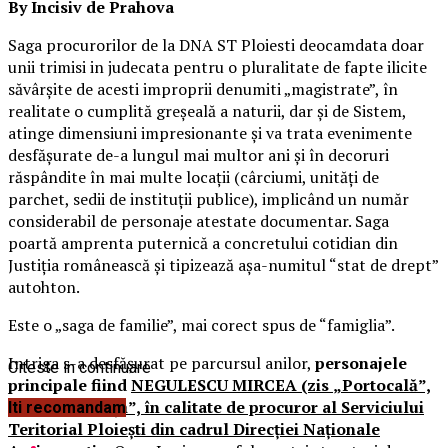
By Incisiv de Prahova
Saga procurorilor de la DNA ST Ploiesti deocamdata doar
unii trimisi in judecata pentru o pluralitate de fapte ilicite
săvârşite de acesti improprii denumiti „magistrate”, în
realitate o cumplită greşeală a naturii, dar şi de Sistem,
atinge dimensiuni impresionante și va trata evenimente
desfășurate de-a lungul mai multor ani și în decoruri
răspândite în mai multe locaţii (cârciumi, unităţi de
parchet, sedii de instituţii publice), implicând un număr
considerabil de personaje atestate documentar. Saga
poartă amprenta puternică a concretului cotidian din
Justiţia românească și tipizează aşa-numitul “stat de drept”
autohton.
Este o „saga de familie”, mai corect spus de “famiglia”.
Intriga s-a desfăşurat pe parcursul anilor,
personajele
Citeste in continuare
principale fiind
NEGULESCU MIRCEA (zis
„Portocală”,
alias „Zdreanţă”, în calitate de procuror al Serviciului
Iti recomandam
Teritorial Ploieşti din cadrul Direcţiei Naţionale