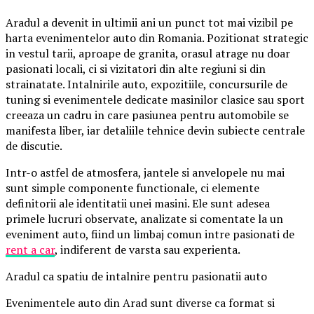
Aradul a devenit in ultimii ani un punct tot mai vizibil pe
harta evenimentelor auto din Romania. Pozitionat strategic
in vestul tarii, aproape de granita, orasul atrage nu doar
pasionati locali, ci si vizitatori din alte regiuni si din
strainatate. Intalnirile auto, expozitiile, concursurile de
tuning si evenimentele dedicate masinilor clasice sau sport
creeaza un cadru in care pasiunea pentru automobile se
manifesta liber, iar detaliile tehnice devin subiecte centrale
de discutie.
Intr-o astfel de atmosfera, jantele si anvelopele nu mai
sunt simple componente functionale, ci elemente
definitorii ale identitatii unei masini. Ele sunt adesea
primele lucruri observate, analizate si comentate la un
eveniment auto, fiind un limbaj comun intre pasionati de
rent a car
, indiferent de varsta sau experienta.
Aradul ca spatiu de intalnire pentru pasionatii auto
Evenimentele auto din Arad sunt diverse ca format si