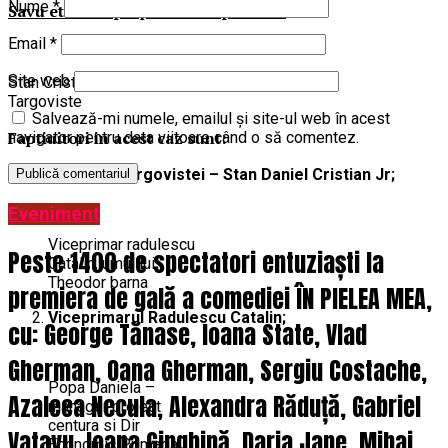
Nume
*
Savu etc sunt perpetuate in prezent.
Email
*
Site web
Stan Cristian – Primar
Targoviste
Salvează-mi numele, emailul și site-ul web în acest
Faptiuitori in acest caz sunt:
navigator pentru data viitoare când o să comentez.
Primarul Targovistei – Stan Daniel Cristian Jr;
Eveniment
Viceprimar radulescu
Peste 1400 de spectatori entuziaști la
Catalin, umul lui
Theodor barna
premiera de gală a comediei ÎN PIELEA MEA,
Viceprimarul Radulescu Catalin;
cu: George Tănase, Ioana State, Vlad
Gherman, Oana Gherman, Sergiu Costache,
Popa Daniela –
Azaleea Necula, Alexandra Răduță, Gabriel
manager proiect
centura si Dir
Vatavu, Ioana Ginghină, Daria Jane, Mihai
Economic Primaria