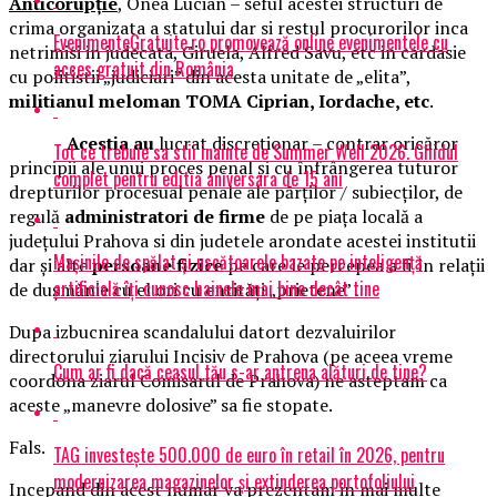
Anticorupţie
, Onea Lucian – seful acestei structuri de
crima organizata a statului dar si restul procurorilor inca
EvenimenteGratuite.ro promovează online evenimentele cu
netrimisi in judecata, Giruela, Alfred Savu, etc in cardasie
acces gratuit din România
cu politistii „judiciari” din acesta unitate de „elita”,
militianul meloman TOMA Ciprian, Iordache, etc
.
Acestia au
lucrat discreţionar – contrar oricăror
Tot ce trebuie sa stii inainte de Summer Well 2026. Ghidul
principii ale unui proces penal şi cu înfrângerea tuturor
complet pentru editia aniversara de 15 ani
drepturilor procesual penale ale părţilor / subiecţilor, de
regulă
administratori de firme
de pe piaţa locală a
judeţului Prahova si din judetele arondate acestei institutii
Mașinile de spălat și uscătoarele bazate pe inteligență
dar şi alte
persoane fizice
pe care le percepea a fi în relaţii
artificială îți cunosc hainele mai bine decât tine
de duşmănie cu el ori cu entităţi „prietene” .
Dupa izbucnirea scandalului datort dezvaluirilor
directorului ziarului Incisiv de Prahova (pe aceea vreme
Cum ar fi dacă ceasul tău s-ar antrena alături de tine?
coordona ziarul Comisarul de Prahova) ne asteptam ca
aceste „manevre dolosive” sa fie stopate.
Fals.
TAG investește 500.000 de euro în retail în 2026, pentru
modernizarea magazinelor și extinderea portofoliului
Incepand din acest numar va prezentam in mai multe