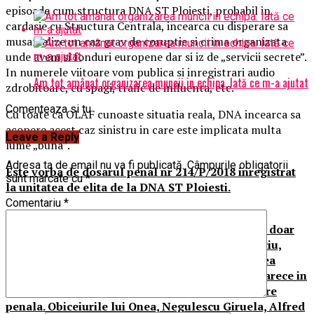
episoade cum structura DNA ST Ploiesti, probabil in
cardasie cu Structura Centrala, incearca cu disperare sa
musamalize un caz grav de coruptie si crima organizata
unde avem si fonduri europene dar si iz de „servicii secrete”.
In numerele viitoare vom publica si inregistrari audio
Am tot amânat organizarea muncii in echipa. Iată ce m-a ajutat
zdrobitoare, cu spagi, trafic de influenta, etc.
Comenteaza si tu
Cu toate ca OLAF cunoaste situatia reala, DNA incearca sa
acopere acest caz sinistru in care este implicata multa
Leave a Reply
lume „buna”.
Adresa ta de email nu va fi publicată.
Câmpurile obligatorii
Este vorba de dosarul penal nr 214/P/2018 inregistrat
sunt marcate cu
*
la unitatea de elita de la DNA ST Ploiesti.
Comentariu
*
Culmea, cu toate ca la DNA ST Ploiesti nu mai
activeaza nici un procuror, unitatea functionand doar
cu o sefa de pe la Buzau si un procuror de serviciu,
aceasta unitate „sustine” ca s-a inceput urmarirea
penala in „rem”, pentru fapte, in mod fals – deoarece in
acest dosar nu s-a efectuat nici un act de urmarire
penala. Obiceiurile lui Onea, Negulescu Giruela, Alfred