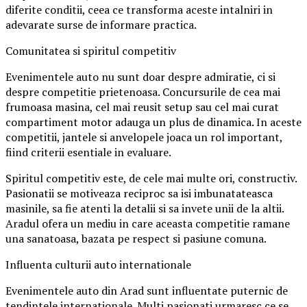
diferite conditii, ceea ce transforma aceste intalniri in
adevarate surse de informare practica.
Comunitatea si spiritul competitiv
Evenimentele auto nu sunt doar despre admiratie, ci si
despre competitie prietenoasa. Concursurile de cea mai
frumoasa masina, cel mai reusit setup sau cel mai curat
compartiment motor adauga un plus de dinamica. In aceste
competitii, jantele si anvelopele joaca un rol important,
fiind criterii esentiale in evaluare.
Spiritul competitiv este, de cele mai multe ori, constructiv.
Pasionatii se motiveaza reciproc sa isi imbunatateasca
masinile, sa fie atenti la detalii si sa invete unii de la altii.
Aradul ofera un mediu in care aceasta competitie ramane
una sanatoasa, bazata pe respect si pasiune comuna.
Influenta culturii auto internationale
Evenimentele auto din Arad sunt influentate puternic de
tendintele internationale. Multi pasionati urmaresc ce se