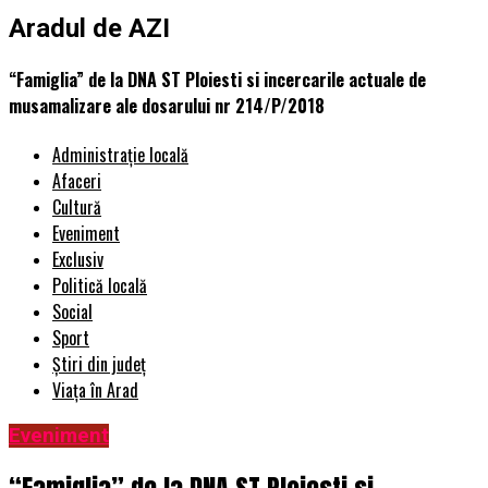
Aradul de AZI
“Famiglia” de la DNA ST Ploiesti si incercarile actuale de
musamalizare ale dosarului nr 214/P/2018
Administrație locală
Afaceri
Cultură
Eveniment
Exclusiv
Politică locală
Social
Sport
Știri din județ
Viața în Arad
Eveniment