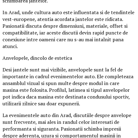
schimbarea jantelor.
In Arad, unde cultura auto este influentata si de tendintele
vest-europene, atentia acordata jantelor este ridicata.
Pasionatii discuta despre dimensiuni, materiale, offset si
compatibilitate, iar aceste discutii devin rapid puncte de
conexiune intre oameni care nu s-au mai intalnit pana
atunci.
Anvelopele, dincolo de estetica
Desi jantele sunt mai vizibile, anvelopele sunt la fel de
importante in cadrul evenimentelor auto. Ele completeaza
ansamblul vizual si spun multe despre modul in care
masina este folosita. Profilul, latimea si tipul anvelopelor
pot indica daca masina este destinata condusului sportiv,
utilizarii zilnice sau doar expunerii.
La evenimentele auto din Arad, discutiile despre anvelope
sunt frecvente, mai ales in randul celor interesati de
performanta si siguranta. Pasionatii schimba impresii
despre aderenta, uzura si comportamentul masinii in