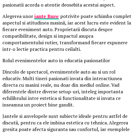
pasionatii acorda o atentie deosebita acestui aspect.
Alegerea unor
jante Bmw
potrivite poate schimba complet
aspectul si atitudinea masinii, iar acest lucru este evident la
fiecare eveniment auto. Proprietarii discuta despre
compatibilitate, design si impactul asupra
comportamentului rutier, transformand fiecare expunere
intr-o lectie practica pentru ceilalti.
Rolul evenimentelor auto in educatia pasionatilor
Dincolo de spectacol, evenimentele auto au si un rol
educativ. Multi tineri pasionati invata din interactiunea
directa cu masini reale, nu doar din mediul online. Vad
diferentele dintre diverse setup-uri, inteleg importanta
echilibrului intre estetica si functionalitate si invata ce
inseamna un proiect bine gandit.
Jantele si anvelopele sunt subiecte ideale pentru astfel de
discutii, pentru ca ele imbina estetica cu tehnica. Alegerea
gresita poate afecta siguranta sau confortul, iar exemplele