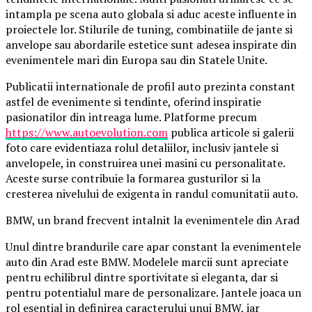
intampla pe scena auto globala si aduc aceste influente in
proiectele lor. Stilurile de tuning, combinatiile de jante si
anvelope sau abordarile estetice sunt adesea inspirate din
evenimentele mari din Europa sau din Statele Unite.
Publicatii internationale de profil auto prezinta constant
astfel de evenimente si tendinte, oferind inspiratie
pasionatilor din intreaga lume. Platforme precum
https://www.autoevolution.com
publica articole si galerii
foto care evidentiaza rolul detaliilor, inclusiv jantele si
anvelopele, in construirea unei masini cu personalitate.
Aceste surse contribuie la formarea gusturilor si la
cresterea nivelului de exigenta in randul comunitatii auto.
BMW, un brand frecvent intalnit la evenimentele din Arad
Unul dintre brandurile care apar constant la evenimentele
auto din Arad este BMW. Modelele marcii sunt apreciate
pentru echilibrul dintre sportivitate si eleganta, dar si
pentru potentialul mare de personalizare. Jantele joaca un
rol esential in definirea caracterului unui BMW, iar