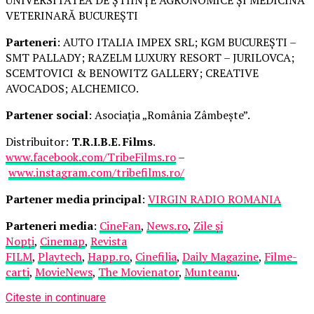
VETERINARĂ BUCUREȘTI
Parteneri
: AUTO ITALIA IMPEX SRL; KGM BUCUREȘTI –
SMT PALLADY; RAZELM LUXURY RESORT – JURILOVCA;
SCEMTOVICI & BENOWITZ GALLERY; CREATIVE
AVOCADOS; ALCHEMICO.
Partener social
: Asociația „România Zâmbește”.
Distribuitor:
T.R.I.B.E. Films
.
www.facebook.com/TribeFilms.ro
–
www.instagram.com/tribefilms.ro/
Partener media principal
:
VIRGIN RADIO ROMANIA
Parteneri media
:
CineFan
,
News.ro
,
Zile și
Nopți
,
Cinemap
,
Revista
FILM
,
Playtech
,
Happ.ro
,
Cinefilia
,
Daily Magazine
,
Filme-
carti
,
MovieNews
,
The Movienator
,
Munteanu
.
Citeste in continuare