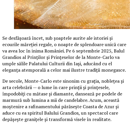
Se desfășoară încet, sub șoaptele aurite ale istoriei și
ecourile măreției regale, o noapte de splendoare unică care
va avea loc în inima României. Pe 6 septembrie 2025, Balul
Grandios al Prinților și Prințeselor de la Monte-Carlo va
umple sălile Palatului Culturii din Iași, aducând cu el
eleganța atemporală a celor mai ilustre tradiții monegasce.
De secole, Monte-Carlo este sinonim cu grația, noblețea și
arta celebrării — o lume în care prinții și prințesele,
împodobiți cu mătase și diamante, dansează pe podele de
marmură sub lumina a mii de candelabre. Acum, această
moștenire a rafinamentului părăsește Coasta de Azur și
aduce cu ea spiritul Balului Grandios, un spectacol care
depășește granițele și transformă visele în realitate.