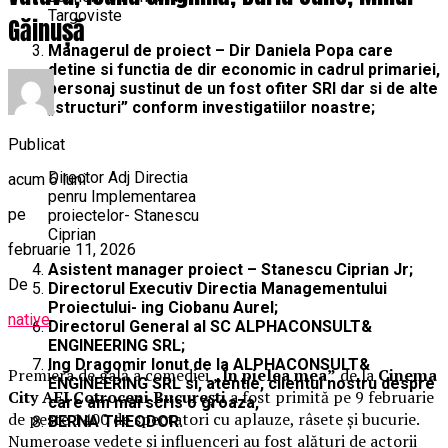
Targoviste
Găinușă
Managerul de proiect – Dir Daniela Popa care
detine si functia de dir economic in cadrul primariei,
personaj sustinut de un fost ofiter SRI dar si de alte
„structuri” conform investigatiilor noastre;
Publicat
Director Adj Directia
acum 6 luni
penru Implementarea
pe
proiectelor- Stanescu
Ciprian
februarie 11, 2026
Asistent manager proiect – Stanescu Ciprian Jr;
De
Directorul Executiv Directia Managementului
Proiectului- ing Ciobanu Aurel;
native
Directorul General al SC ALPHACONSULT&
ENGINEERING SRL;
Ing Dragomir Ionut de la ALPHACONSULT&
Premiera de gală a comediei
„În pielea mea”
de la
Cinema
ENGINEERING SRL si, atentie, clientul nostru despre
City AFI Cotroceni București
a fost primită pe 9 februarie
care am mai scris o groaza,
de peste 1400 de spectatori cu aplauze, râsete și bucurie.
BERNA THEODOR.
Numeroase vedete și influenceri au fost alături de actorii