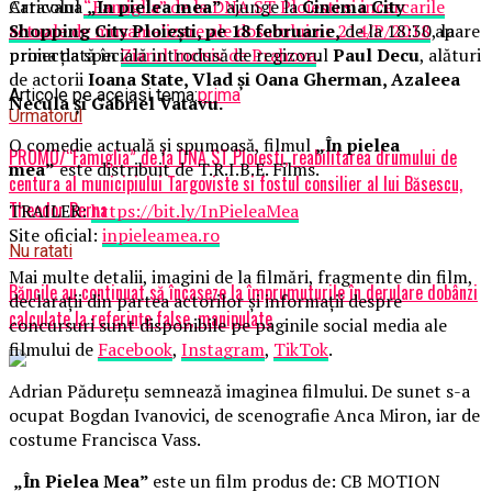
Caravana
„În pielea mea”
ajunge la
Cinema City
Articolul
“Famiglia” de la DNA ST Ploiesti si incercarile
Shopping City Ploiești, pe 18 februarie,
de la 18:30, la
actuale de musamalizare ale dosarului nr 214/P/2018
apare
proiecția specială introdusă de regizorul
Paul Decu
, alături
prima dată în
Ziarul Incisiv de Prahova
.
de actorii
Ioana State, Vlad și Oana Gherman, Azaleea
Articole pe aceiasi tema:
prima
Necula și Gabriel Vatavu.
Urmatorul
O comedie actuală și spumoasă, filmul
„În pielea
PROMO/“Famiglia” de la DNA ST Ploiesti, reabilitarea drumului de
mea”
este distribuit de T.R.I.B.E. Films.
centura al municipiului Targoviste si fostul consilier al lui Băsescu,
Theodor Berna
TRAILER:
https://bit.ly/InPieleaMea
Site oficial:
inpieleamea.ro
Nu ratati
Mai multe detalii, imagini de la filmări, fragmente din film,
Băncile au continuat să încaseze la împrumuturile în derulare dobânzi
declarații din partea actorilor și informații despre
calculate la referințe false, manipulate
concursuri sunt disponibile pe paginile social media ale
filmului de
Facebook
,
Instagram
,
TikTok
.
Adrian Pădurețu semnează imaginea filmului. De sunet s-a
ocupat Bogdan Ivanovici, de scenografie Anca Miron, iar de
costume Francisca Vass.
„În Pielea Mea”
este un film produs de: CB MOTION