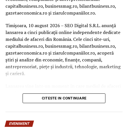
capitalbusiness.ro, businessmag.ro, bilantbusiness.ro,
gazetaeconomica.ro și ziarulcompaniilor.ro.
Timișoara, 10 august 2026 – SEO Digital S.R.L. anunță
lansarea a cinci publicații online independente dedicate
mediului de afaceri din România. Cele cinci site-uri,
capitalbusiness.ro, businessmag.ro, bilantbusiness.ro,
gazetaeconomica.ro și ziarulcompaniilor.ro, acoperă
știri și analize din economie, finanțe, companii,
antreprenoriat, piețe și industrii, tehnologie, marketing
și carieră.
Lansarea vine într-un moment în care mediul de afaceri
românesc trece printr-un val de schimbări legislative și
CITESTE IN CONTINUARE
economice: peste 3.100 de firme și PFA au intrat în
insolvență doar în primele cinci luni din 2026, salariul
minim a fost majorat de la 1 iulie, iar noile reguli fiscale
au modificat impozitarea dividendelor, regimul
EVENIMENT
microîntreprinderilor și obligațiile de raportare