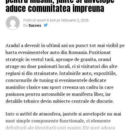
de publicații verificate din România pentru advertoriale,
personajele ajung să câștige o altă viziune despre
aduce comunitatea impreuna
comunicate de presă și campanii de vizibilitate online.
relațiile lor, lăsând deoparte presupunerile, orgoliile și
preconcepțiile, pentru a încerca să comunice mai bine
Publicat
acum 6 luni
pe
februarie 2, 2026
Despre SEO Digital S.R.L.
între ei.
De
Succes
SEO Digital S.R.L. este o companie românească
specializată în marketing de conținut și SEO, cu sediul în
Aradul a devenit in ultimii ani un punct tot mai vizibil pe
Timișoara, județul Timiș. Operează platforma
Cu râs pe săturate, surprize și personaje pline de viață,
harta evenimentelor auto din Romania. Pozitionat
seodigital.ro, agenția targetseo.ro și o rețea de publicații
comedia independentă
„În pielea mea”
intră în
strategic in vestul tarii, aproape de granita, orasul
online din domenii diverse, de la business și economie la
cinematografele din toată țara din 10 februarie.
atrage nu doar pasionati locali, ci si vizitatori din alte
lifestyle și tehnologie.
regiuni si din strainatate. Intalnirile auto, expozitiile,
Spectatorilor li s-a pregătit o surpriză pentru data de
concursurile de tuning si evenimentele dedicate
12 februarie: o seară specială „Date Night” organizată în
masinilor clasice sau sport creeaza un cadru in care
mai multe cinematografe din rețeaua Cinema City unde
pasiunea pentru automobile se manifesta liber, iar
toți cei care cumpără un bilet la comedia „În pielea mea”
detaliile tehnice devin subiecte centrale de discutie.
vor primi un premiu garantat din partea Avon.
Intr-o astfel de atmosfera, jantele si anvelopele nu mai
sunt simple componente functionale, ci elemente
Până pe 23 februarie, toți spectatorii din țară care și-au
definitorii ale identitatii unei masini. Ele sunt adesea