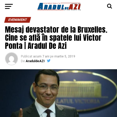
EVENIMENT
Mesaj devastator de la Bruxelles.
Cine se află în spatele lui Victor
Ponta | Aradul De Azi
Publicat
acum 7 ani
pe
martie 5, 2019
De
AraduldeAZI