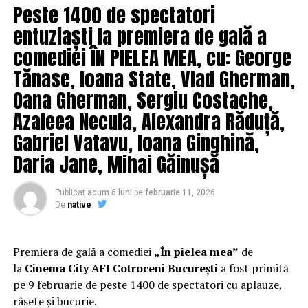
Peste 1400 de spectatori
electronică. În paralel, piața de fuziuni și achiziții a atins
entuziaști la premiera de gală a
un nivel record, cu tranzacții de aproximativ 6 miliarde
de dolari în prima jumătate a anului.
comediei ÎN PIELEA MEA, cu: George
Tănase, Ioana State, Vlad Gherman,
„Antreprenorii și managerii au nevoie de informație
Oana Gherman, Sergiu Costache,
verificată, explicată pe înțelesul lor și livrată rapid. Am
construit aceste publicații pornind de la o observație
Azaleea Necula, Alexandra Răduță,
simplă: multe schimbări care afectează direct o firmă
Gabriel Vatavu, Ioana Ginghină,
mică sau mijlocie ajung la ea prea târziu sau într-un
Daria Jane, Mihai Găinușă
limbaj greu de aplicat în practică. Ne propunem să
acoperim exact acest gol”, declară Eduard, fondator SEO
Digital.
Publicat
acum 6 luni
pe
februarie 11, 2026
De
native
Cele cinci publicații și adresele lor
Premiera de gală a comediei
„În pielea mea”
de
Capital Business –
capitalbusiness.ro
la
Cinema City AFI Cotroceni București
a fost primită
Business Mag –
businessmag.ro
pe 9 februarie de peste 1400 de spectatori cu aplauze,
Bilanț Business –
bilantbusiness.ro
râsete și bucurie.
Gazeta Economică –
gazetaeconomica.ro