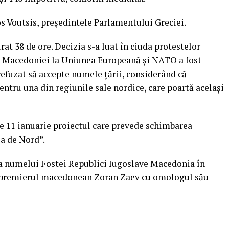
os Voutsis, preşedintele Parlamentului Greciei.
rat 38 de ore. Decizia s-a luat în ciuda protestelor
rea Macedoniei la Uniunea Europeană şi NATO a fost
refuzat să accepte numele ţării, considerând că
entru una din regiunile sale nordice, care poartă acelaşi
 11 ianuarie proiectul care prevede schimbarea
a de Nord”.
a numelui Fostei Republici Iugoslave Macedonia în
 premierul macedonean Zoran Zaev cu omologul său