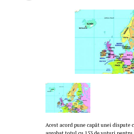
Acest acord pune capăt unei dispute c
aprobat totul cu 153 de voturi pentru