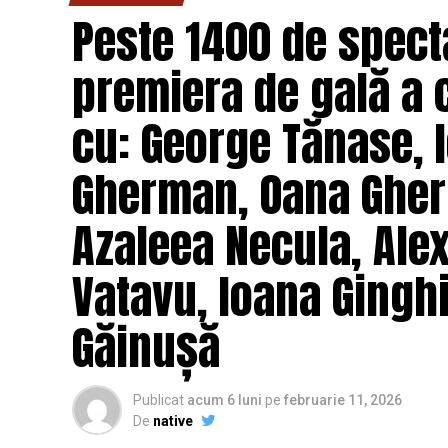
Peste 1400 de specta
premiera de gală a 
cu: George Tănase, I
Gherman, Oana Gher
Azaleea Necula, Ale
Vatavu, Ioana Ginghi
Găinușă
Publicat
acum 6 luni
pe
februarie 11, 2026
De
native