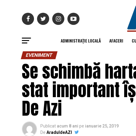
ADMINISTRAȚIE LOCALĂ
AFACERI
C
EVENIMENT
Se schimbă harta
stat important î
De Azi
Publicat
acum 8 ani
pe
ianuarie 25, 2019
De
AraduldeAZI