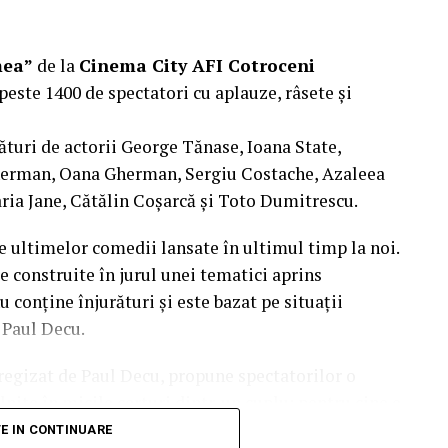
mea”
de la
Cinema City AFI Cotroceni
peste 1400 de spectatori cu aplauze, râsete și
ături de actorii George Tănase, Ioana State,
herman, Oana Gherman, Sergiu Costache, Azaleea
ria Jane, Cătălin Coșarcă și Toto Dumitrescu.
e ultimelor comedii lansate în ultimul timp la noi.
e construite în jurul unei tematici aprins
u conține înjurături și este bazat pe situații
l Paul Decu.
i regizat de Paul Decu, propune spectatorilor o
nite în micile certuri dintr-un cuplu: pentru cine e
 pe care patru cupluri de prieteni o duc la bun
TE IN CONTINUARE