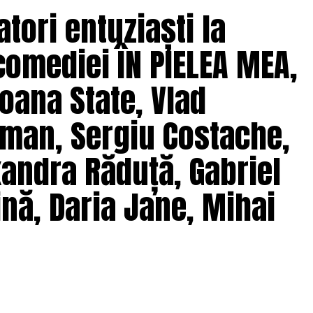
tori entuziaști la
comediei ÎN PIELEA MEA,
oana State, Vlad
man, Sergiu Costache,
xandra Răduță, Gabriel
nă, Daria Jane, Mihai