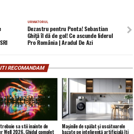
URMATORUL
e
Dezastru pentru Ponta! Sebastian
Ghiță îl dă de gol! Ce ascunde liderul
 SRI
Pro România | Aradul De Azi
ITI RECOMANDAM
trebuie sa stii inainte de
Mașinile de spălat și uscătoarele
 Well 2026. Ghidul complet
bazate pe inteligență artificială îți