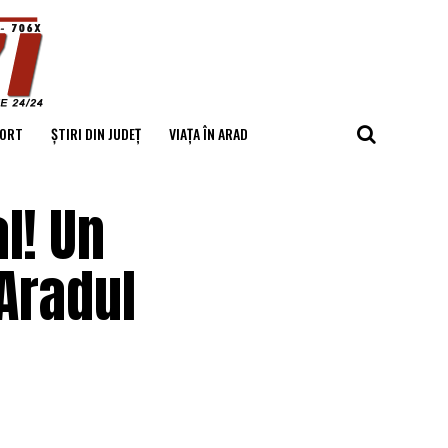
ORT
ȘTIRI DIN JUDEȚ
VIAȚA ÎN ARAD
l! Un
Aradul