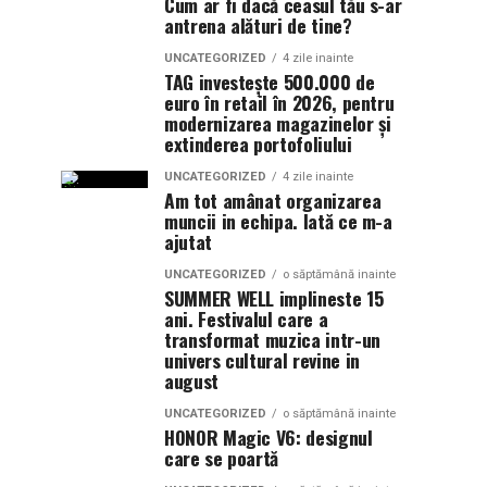
Cum ar fi dacă ceasul tău s-ar
antrena alături de tine?
UNCATEGORIZED
4 zile inainte
TAG investește 500.000 de
euro în retail în 2026, pentru
modernizarea magazinelor și
extinderea portofoliului
UNCATEGORIZED
4 zile inainte
Am tot amânat organizarea
muncii in echipa. Iată ce m-a
ajutat
UNCATEGORIZED
o săptămână inainte
SUMMER WELL implineste 15
ani. Festivalul care a
transformat muzica intr-un
univers cultural revine in
august
UNCATEGORIZED
o săptămână inainte
HONOR Magic V6: designul
care se poartă