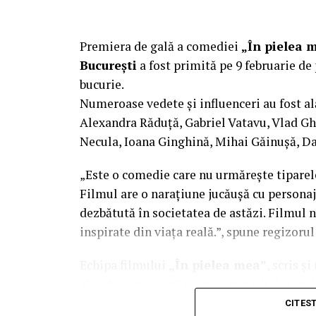
Premiera de gală a comediei
„În pielea 
București
a fost primită pe 9 februarie de 
bucurie.
Numeroase vedete și influenceri au fost al
Alexandra Răduță, Gabriel Vatavu, Vlad G
Necula, Ioana Ginghină, Mihai Găinușă, Da
„Este o comedie care nu urmărește tiparel
Filmul are o narațiune jucăușă cu personaj
dezbătută în societatea de astăzi. Filmul n
inspirate din viața reală.”, spune regizoru
Echipa filmului
„În pielea mea”
, scris ș
abordare amuzantă a unei situații des întâl
mai greu/ mai ușor. În urma unei provocări
CITES