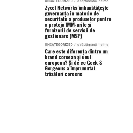
UNCATEGORIZED
o săptămână inainte
Zyxel Networks îmbunătățește
guvernanța în materie de
securitate a produselor pentru
a proteja IMM-urile și
furnizorii de servicii de
gestionare (MSP)
UNCATEGORIZED
o săptămână inainte
Care este diferența dintre un
brand coreean și unul
european? Și de ce Geek &
Gorgeous a împrumutat
trăsături coreene