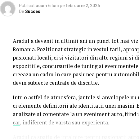
Publicat
acum 6 luni
pe
februarie 2, 2026
cumpără un bilet la comedia „În pielea mea” vor pr
De
Succes
Până pe 23 februarie, toți spectatorii din țară care ș
mea” se pot înscrie în cursa pentru un iPhone 17 Pr
Aradul a devenit in ultimii ani un punct tot mai vi
biletului la cinema în
formularul dedicat concursul
Romania. Pozitionat strategic in vestul tarii, aproa
sorți pe 24 februarie.
pasionati locali, ci si vizitatori din alte regiuni si d
expozitiile, concursurile de tuning si evenimentele
După proiecțiile speciale din Arad, Timișoara, Alba 
creeaza un cadru in care pasiunea pentru automobile 
Mare, Oradea, cu săli pline, multe aplauze, râsete ș
devin subiecte centrale de discutie.
curioși și încântați de poveste și de prestațiile act
în mai multe orașe.
Intr-o astfel de atmosfera, jantele si anvelopele n
ci elemente definitorii ale identitatii unei masini.
Pe
11 februarie
va avea loc proiecția specială
„În 
analizate si comentate la un eveniment auto, fiind
Park Constanța
,
de la 18:30
, unde
regizorul Pau
car
, indiferent de varsta sau experienta.
originari din Constanța și împrejurimi, vor prezenta
Aradul ca spatiu de intalnire pentru pasionatii aut
State, Alexandra Răduță și Gabriel Vatavu.