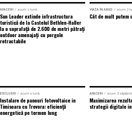
Adrian Pădurețu semnează imaginea filmului. De su
Comunitatea si spiritul competitiv
AFACERI
acum o lună
VIAȚA ÎN ARAD
acum 2 lu
scenografie Anca Miron, iar de costume Francisca V
Sun Leader extinde infrastructura
Cât de mult putem u
turistică de la Castelul Bethlen-Haller
Evenimentele auto nu sunt doar despre admiratie, c
la o suprafață de 2.600 de metri pătrați
„În Pielea Mea”
este un film produs de: CB MO
Concursurile de cea mai frumoasa masina, cel mai r
outdoor amenajați cu pergole
compartiment motor adauga un plus de dinamica. In 
retractabile
Producător asociat: MAGNETIC MEDIA PRODUCT
joaca un rol important, fiind criterii esentiale in ev
Producător: Claudiu Boboc
Spiritul competitiv este, de cele mai multe ori, con
sa isi imbunatateasca masinile, sa fie atenti la detali
Producător executiv: Adela Mara
un mediu in care aceasta competitie ramane una san
Manager producție: Iulia Cezara Roșu
comuna.
EXCLUSIV
acum o lună
AFACERI
acum 3 săptămâ
Casting: ELEPHANT MEDIA
Influenta culturii auto internationale
Instalare de panouri fotovoltaice in
Maximizarea rezulta
Timisoara cu Trevora: eficiență
strategii digitale i
Realizat cu sprijinul:
energetică pe termen lung
Evenimentele auto din Arad sunt influentate putern
pasionati urmaresc ce se intampla pe scena auto glo
Co-finanțatori:
C&C HOUSE RESIDENCE, S&I BE
proiectele lor. Stilurile de tuning, combinatiile de 