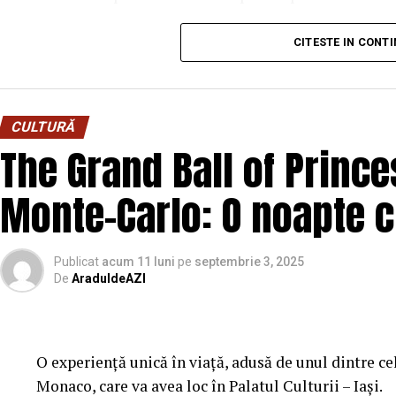
Evenimentele auto din Arad sunt diverse ca format si
Cinema City Shopping City Galați
invită specta
CITESTE IN CONT
in parcari mari sau spatii industriale, pana la even
întâlnirea cu actrițele
Ioana State și Azaleea Nec
autoritatilor locale, orasul ofera un cadru prieten
Pe 13 februarie la ora 18:30
, spectatorii din
Iași
manifestari nu sunt doar despre masini expuse stati
din
Cinema City Iulius Mall
, alături de regizorul
CULTURĂ
si impartasirea pasiunii.
The Grand Ball of Princ
Sergiu Costache, Azaleea Necula, Alexandra R
Pasionatii vin cu masini atent pregatite, fiecare deta
De „Ziua Îndrăgostiților”, pe
14 februarie, în Cin
Monte-Carlo: O noapte cu
anvelopele, suspensia si aspectul general sunt discu
18:30
, spectatorii sunt invitați la film alături de r
intrebati despre alegerile facute. Acest schimb de i
Costache, Vlad si Oana Gherman, Alexandra R
principale ale evenimentelor auto.
Publicat
acum 11 luni
pe
septembrie 3, 2025
Cineplexx Băneasa Shopping City București
De
AraduldeAZI
găz
De ce jantele atrag prima data atentia
întregii echipe pe
15 februarie, de la 17:30.
La orice eveniment auto, jantele sunt printre prime
În
Craiova
, regizorul
Paul Decu
și actorii
Sergiu 
influenteaza masiv aspectul general al masinii si 
O
experiență unică în viață, adusă de unul dintre 
Gherman
vor ajunge la cinematograful
Inspire VI
unui model. O masina obisnuita poate capata un cara
Monaco, care va avea loc în Palatul Culturii – Iași.
de la ora 18:00
.