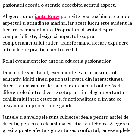
pasionatii acorda o atentie deosebita acestui aspect.
Alegerea unor
jante Bmw
potrivite poate schimba complet
aspectul si atitudinea masinii, iar acest lucru este evident la
fiecare eveniment auto. Proprietarii discuta despre
compatibilitate, design si impactul asupra
comportamentului rutier, transformand fiecare expunere
intr-o lectie practica pentru ceilalti.
Rolul evenimentelor auto in educatia pasionatilor
Dincolo de spectacol, evenimentele auto au si un rol
educativ. Multi tineri pasionati invata din interactiunea
directa cu masini reale, nu doar din mediul online. Vad
diferentele dintre diverse setup-uri, inteleg importanta
echilibrului intre estetica si functionalitate si invata ce
inseamna un proiect bine gandit.
Jantele si anvelopele sunt subiecte ideale pentru astfel de
discutii, pentru ca ele imbina estetica cu tehnica. Alegerea
gresita poate afecta siguranta sau confortul, iar exemplele