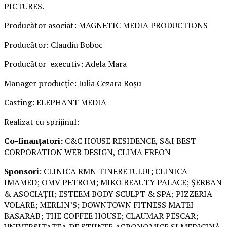
PICTURES.
Producător asociat: MAGNETIC MEDIA PRODUCTIONS
Producător: Claudiu Boboc
Producător executiv: Adela Mara
Manager producție: Iulia Cezara Roșu
Casting: ELEPHANT MEDIA
Realizat cu sprijinul:
Co-finanțatori:
C&C HOUSE RESIDENCE, S&I BEST
CORPORATION WEB DESIGN, CLIMA FREON
Sponsori
: CLINICA RMN TINERETULUI; CLINICA
IMAMED; OMV PETROM; MIKO BEAUTY PALACE; ȘERBAN
& ASOCIAȚII; ESTEEM BODY SCULPT & SPA; PIZZERIA
VOLARE; MERLIN’S; DOWNTOWN FITNESS MATEI
BASARAB; THE COFFEE HOUSE; CLAUMAR PESCAR;
UNIVERSITATEA DE ȘTIINȚE AGRONOMICE ȘI MEDICINĂ