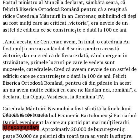
Fostul ministru al Muncii a declarat, sâmbătă seară, că
felicită Biserica Ortodoxă Română pentru că a reuşit să
ridice Catedrala Mântuirii în an Centenar, subliniind că deşi
au fost mulţi care au criticat „victoria”, era nevoie de un
astfel de edificiu ce se construieşte o dată la 100 de ani.
„Anul acesta, de Centenar, avem, în final, o catedrală Au
fost mulţi care nu au lăudat Biserica pentru această
victorie, dar eu cred că de fiecare dată, când mergem în
străinătate, primele lucruri pe care le vedem sunt
muzeeele, catedralele.
Cred că aveam nevoie de un astfel de
edificiu care se construieşte o dată la 100 de ani. Felicit
Biserica Ortodoxă Română, pentru că din păcate în acest
an nu avem multe edificii cu care ne lăudăm noi, românii”, a
declarat Lia Olguţa Vasilescu, la România TV.
Catedrala Mântuirii Neamului a fost sfinţită la finele lunii
noiembrie de Patriarhul Ecumenic Bartolomeu şi Patriarhul
Citeste in continuare
Daniel, eveniment la care au participat mai mulţi ierarhi
Iti recomandam
români şi străini. Aproximativ 20.000 de bucureşteni şi
peste 30.000 de pelerini din toată ţara au venit la sfinţire.