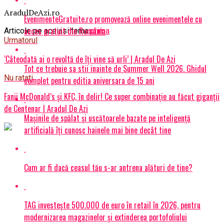
AradulDeAzi.ro
EvenimenteGratuite.ro promovează online evenimentele cu
acces gratuit din România
Articole pe aceiasi tema:
prima
Urmatorul
‘Câteodată ai o revoltă de îți vine să urli’ | Aradul De Azi
Tot ce trebuie sa stii inainte de Summer Well 2026. Ghidul
Nu ratati
complet pentru editia aniversara de 15 ani
Fanii McDonald’s şi KFC, în delir! Ce super combinație au făcut giganții
de Centenar | Aradul De Azi
Mașinile de spălat și uscătoarele bazate pe inteligență
artificială îți cunosc hainele mai bine decât tine
Cum ar fi dacă ceasul tău s-ar antrena alături de tine?
TAG investește 500.000 de euro în retail în 2026, pentru
modernizarea magazinelor și extinderea portofoliului