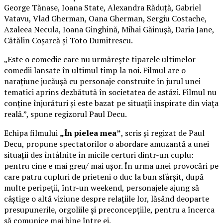
George Tănase, Ioana State, Alexandra Răduță, Gabriel
Vatavu, Vlad Gherman, Oana Gherman, Sergiu Costache,
Azaleea Necula, Ioana Ginghină, Mihai Găinușă, Daria Jane,
Cătălin Coșarcă și Toto Dumitrescu.
„Este o comedie care nu urmărește tiparele ultimelor
comedii lansate în ultimul timp la noi. Filmul are o
narațiune jucăușă cu personaje construite în jurul unei
tematici aprins dezbătută în societatea de astăzi. Filmul nu
conține înjurături și este bazat pe situații inspirate din viața
reală.”, spune regizorul Paul Decu.
Echipa filmului
„În pielea mea”
, scris și regizat de Paul
Decu, propune spectatorilor o abordare amuzantă a unei
situații des întâlnite în micile certuri dintr-un cuplu:
pentru cine e mai greu/ mai ușor. În urma unei provocări pe
care patru cupluri de prieteni o duc la bun sfârșit, după
multe peripeții, într-un weekend, personajele ajung să
câștige o altă viziune despre relațiile lor, lăsând deoparte
presupunerile, orgoliile și preconcepțiile, pentru a încerca
să comunice mai bine între ei.