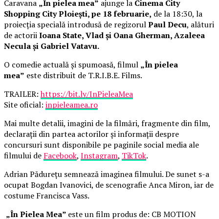
Caravana
„În pielea mea”
ajunge la
Cinema City
Shopping City Ploiești, pe 18 februarie,
de la 18:30, la
proiecția specială introdusă de regizorul
Paul Decu
, alături
de actorii
Ioana State, Vlad și Oana Gherman, Azaleea
Necula și Gabriel Vatavu.
O comedie actuală și spumoasă, filmul
„În pielea
mea”
este distribuit de T.R.I.B.E. Films.
TRAILER:
https://bit.ly/InPieleaMea
Site oficial:
inpieleamea.ro
Mai multe detalii, imagini de la filmări, fragmente din film,
declarații din partea actorilor și informații despre
concursuri sunt disponibile pe paginile social media ale
filmului de
Facebook
,
Instagram
,
TikTok
.
Adrian Pădurețu semnează imaginea filmului. De sunet s-a
ocupat Bogdan Ivanovici, de scenografie Anca Miron, iar de
costume Francisca Vass.
„În Pielea Mea”
este un film produs de: CB MOTION