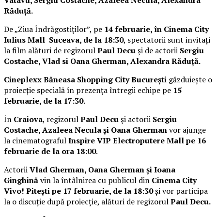
Răduță.
De „Ziua Îndrăgostiților”, pe
14 februarie, în Cinema City
Iulius Mall Suceava, de la 18:30
, spectatorii sunt invitați
la film alături de regizorul
Paul Decu
și de actorii
Sergiu
Costache, Vlad si Oana Gherman, Alexandra Răduță.
Cineplexx Băneasa Shopping City București
găzduiește o
proiecție specială în prezența întregii echipe pe
15
februarie, de la 17:30.
În
Craiova
, regizorul
Paul Decu
și actorii
Sergiu
Costache, Azaleea Necula și Oana Gherman
vor ajunge
la cinematograful
Inspire VIP Electroputere Mall pe 16
februarie de la ora 18:00
.
Actorii
Vlad Gherman, Oana Gherman și Ioana
Ginghină
vin la întâlnirea cu publicul din
Cinema City
Vivo! Pitești pe 17 februarie, de la 18:30
și vor participa
la o discuție după proiecție, alături de regizorul
Paul Decu.