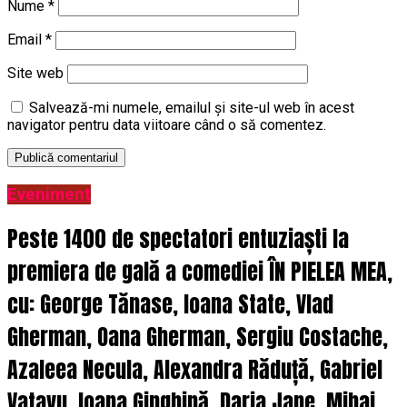
Nume
*
Email
*
Site web
Salvează-mi numele, emailul și site-ul web în acest
navigator pentru data viitoare când o să comentez.
Eveniment
Peste 1400 de spectatori entuziaști la
premiera de gală a comediei ÎN PIELEA MEA,
cu: George Tănase, Ioana State, Vlad
Gherman, Oana Gherman, Sergiu Costache,
Azaleea Necula, Alexandra Răduță, Gabriel
Vatavu, Ioana Ginghină, Daria Jane, Mihai