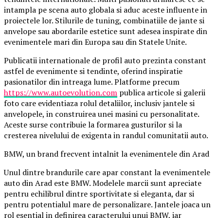
intampla pe scena auto globala si aduc aceste influente in
proiectele lor. Stilurile de tuning, combinatiile de jante si
anvelope sau abordarile estetice sunt adesea inspirate din
evenimentele mari din Europa sau din Statele Unite.
Publicatii internationale de profil auto prezinta constant
astfel de evenimente si tendinte, oferind inspiratie
pasionatilor din intreaga lume. Platforme precum
https://www.autoevolution.com
publica articole si galerii
foto care evidentiaza rolul detaliilor, inclusiv jantele si
anvelopele, in construirea unei masini cu personalitate.
Aceste surse contribuie la formarea gusturilor si la
cresterea nivelului de exigenta in randul comunitatii auto.
BMW, un brand frecvent intalnit la evenimentele din Arad
Unul dintre brandurile care apar constant la evenimentele
auto din Arad este BMW. Modelele marcii sunt apreciate
pentru echilibrul dintre sportivitate si eleganta, dar si
pentru potentialul mare de personalizare. Jantele joaca un
rol esential in definirea caracterului unui BMW, iar