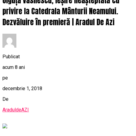
Olguța Vasilescu, ieșire neașteptată cu
privire la Catedrala Mânturii Neamului.
Dezvăluire în premieră | Aradul De Azi
Publicat
acum 8 ani
pe
decembrie 1, 2018
De
AraduldeAZI