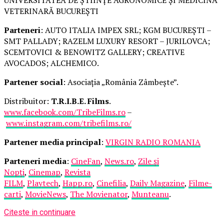
VETERINARĂ BUCUREȘTI
Parteneri
: AUTO ITALIA IMPEX SRL; KGM BUCUREȘTI –
SMT PALLADY; RAZELM LUXURY RESORT – JURILOVCA;
SCEMTOVICI & BENOWITZ GALLERY; CREATIVE
AVOCADOS; ALCHEMICO.
Partener social
: Asociația „România Zâmbește”.
Distribuitor:
T.R.I.B.E. Films
.
www.facebook.com/TribeFilms.ro
–
www.instagram.com/tribefilms.ro/
Partener media principal
:
VIRGIN RADIO ROMANIA
Parteneri media
:
CineFan
,
News.ro
,
Zile și
Nopți
,
Cinemap
,
Revista
FILM
,
Playtech
,
Happ.ro
,
Cinefilia
,
Daily Magazine
,
Filme-
carti
,
MovieNews
,
The Movienator
,
Munteanu
.
Citeste in continuare