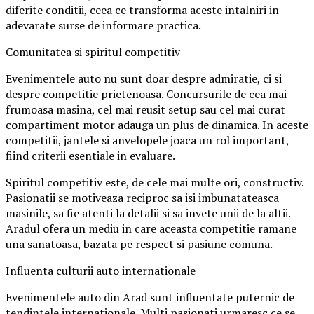
diferite conditii, ceea ce transforma aceste intalniri in
adevarate surse de informare practica.
Comunitatea si spiritul competitiv
Evenimentele auto nu sunt doar despre admiratie, ci si
despre competitie prietenoasa. Concursurile de cea mai
frumoasa masina, cel mai reusit setup sau cel mai curat
compartiment motor adauga un plus de dinamica. In aceste
competitii, jantele si anvelopele joaca un rol important,
fiind criterii esentiale in evaluare.
Spiritul competitiv este, de cele mai multe ori, constructiv.
Pasionatii se motiveaza reciproc sa isi imbunatateasca
masinile, sa fie atenti la detalii si sa invete unii de la altii.
Aradul ofera un mediu in care aceasta competitie ramane
una sanatoasa, bazata pe respect si pasiune comuna.
Influenta culturii auto internationale
Evenimentele auto din Arad sunt influentate puternic de
tendintele internationale. Multi pasionati urmaresc ce se