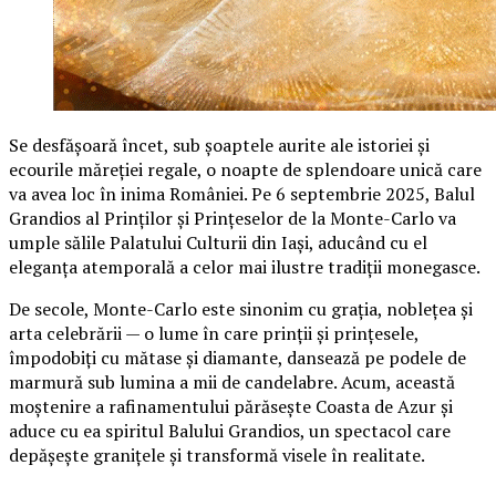
Se desfășoară încet, sub șoaptele aurite ale istoriei și
ecourile măreției regale, o noapte de splendoare unică care
va avea loc în inima României. Pe 6 septembrie 2025, Balul
Grandios al Prinților și Prințeselor de la Monte-Carlo va
umple sălile Palatului Culturii din Iași, aducând cu el
eleganța atemporală a celor mai ilustre tradiții monegasce.
De secole, Monte-Carlo este sinonim cu grația, noblețea și
arta celebrării — o lume în care prinții și prințesele,
împodobiți cu mătase și diamante, dansează pe podele de
marmură sub lumina a mii de candelabre. Acum, această
moștenire a rafinamentului părăsește Coasta de Azur și
aduce cu ea spiritul Balului Grandios, un spectacol care
depășește granițele și transformă visele în realitate.