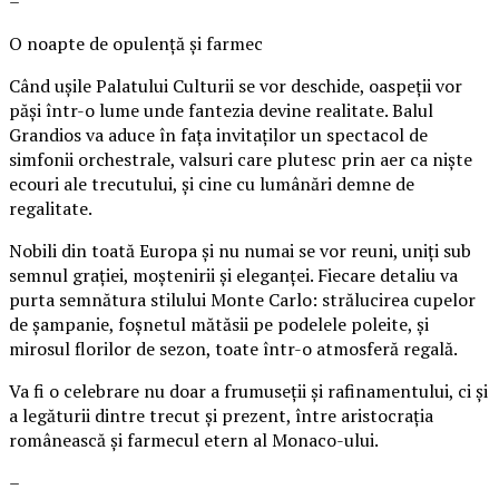
–
O noapte de opulență și farmec
Când ușile Palatului Culturii se vor deschide, oaspeții vor
păși într-o lume unde fantezia devine realitate. Balul
Grandios va aduce în fața invitaților un spectacol de
simfonii orchestrale, valsuri care plutesc prin aer ca niște
ecouri ale trecutului, și cine cu lumânări demne de
regalitate.
Nobili din toată Europa și nu numai se vor reuni, uniți sub
semnul grației, moștenirii și eleganței. Fiecare detaliu va
purta semnătura stilului Monte Carlo: strălucirea cupelor
de șampanie, foșnetul mătăsii pe podelele poleite, și
mirosul florilor de sezon, toate într-o atmosferă regală.
Va fi o celebrare nu doar a frumuseții și rafinamentului, ci și
a legăturii dintre trecut și prezent, între aristocrația
românească și farmecul etern al Monaco-ului.
–