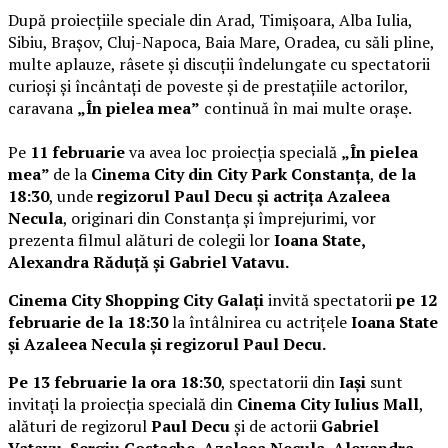
După proiecțiile speciale din Arad, Timișoara, Alba Iulia,
Sibiu, Brașov, Cluj-Napoca, Baia Mare, Oradea, cu săli pline,
multe aplauze, râsete și discuții îndelungate cu spectatorii
curioși și încântați de poveste și de prestațiile actorilor,
caravana
„În pielea mea”
continuă în mai multe orașe.
Pe
11 februarie
va avea loc proiecția specială
„În pielea
mea”
de la
Cinema City din City Park Constanța
,
de la
18:30
, unde
regizorul Paul Decu și actrița Azaleea
Necula
, originari din Constanța și împrejurimi, vor
prezenta filmul alături de colegii lor
Ioana State,
Alexandra Răduță și Gabriel Vatavu.
Cinema City Shopping City Galați
invită spectatorii
pe 12
februarie de la 18:30
la întâlnirea cu actrițele
Ioana State
și Azaleea Necula și regizorul Paul Decu.
Pe 13 februarie la ora 18:30
, spectatorii din
Iași
sunt
invitați la proiecția specială din
Cinema City Iulius Mall
,
alături de regizorul
Paul Decu
și de actorii
Gabriel
Vatavu, Sergiu Costache, Azaleea Necula, Alexandra