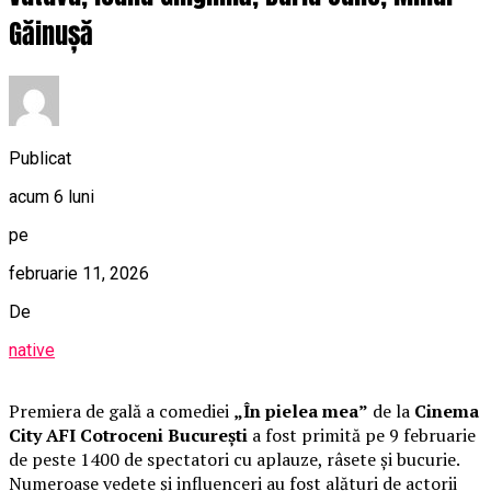
Găinușă
Publicat
acum 6 luni
pe
februarie 11, 2026
De
native
Premiera de gală a comediei
„În pielea mea”
de la
Cinema
City AFI Cotroceni București
a fost primită pe 9 februarie
de peste 1400 de spectatori cu aplauze, râsete și bucurie.
Numeroase vedete și influenceri au fost alături de actorii