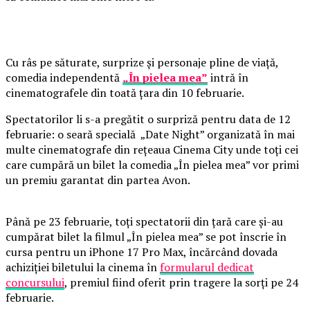
Cu râs pe săturate, surprize și personaje pline de viață,
comedia independentă
„În pielea mea”
intră în
cinematografele din toată țara din 10 februarie.
Spectatorilor li s-a pregătit o surpriză pentru data de 12
februarie: o seară specială „Date Night” organizată în mai
multe cinematografe din rețeaua Cinema City unde toți cei
care cumpără un bilet la comedia „În pielea mea” vor primi
un premiu garantat din partea Avon.
Până pe 23 februarie, toți spectatorii din țară care și-au
cumpărat bilet la filmul „În pielea mea” se pot înscrie în
cursa pentru un iPhone 17 Pro Max, încărcând dovada
achiziției biletului la cinema în
formularul dedicat
concursului
, premiul fiind oferit prin tragere la sorți pe 24
februarie.