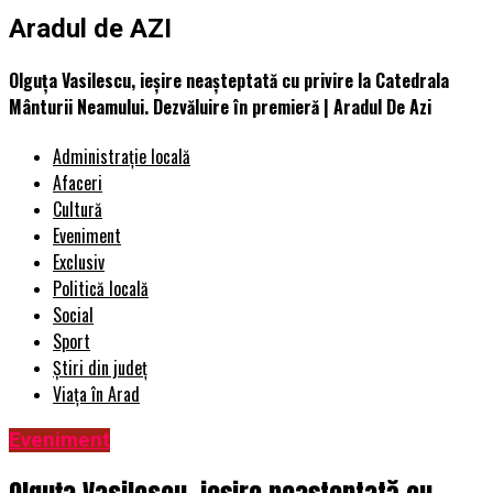
Aradul de AZI
Olguța Vasilescu, ieșire neașteptată cu privire la Catedrala
Mânturii Neamului. Dezvăluire în premieră | Aradul De Azi
Administrație locală
Afaceri
Cultură
Eveniment
Exclusiv
Politică locală
Social
Sport
Știri din județ
Viața în Arad
Eveniment