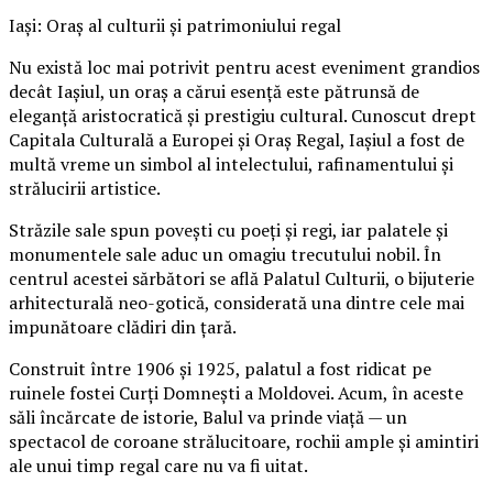
Iași: Oraș al culturii și patrimoniului regal
Nu există loc mai potrivit pentru acest eveniment grandios
decât Iașiul, un oraș a cărui esență este pătrunsă de
eleganță aristocratică și prestigiu cultural. Cunoscut drept
Capitala Culturală a Europei și Oraș Regal, Iașiul a fost de
multă vreme un simbol al intelectului, rafinamentului și
strălucirii artistice.
Străzile sale spun povești cu poeți și regi, iar palatele și
monumentele sale aduc un omagiu trecutului nobil. În
centrul acestei sărbători se află Palatul Culturii, o bijuterie
arhitecturală neo-gotică, considerată una dintre cele mai
impunătoare clădiri din țară.
Construit între 1906 și 1925, palatul a fost ridicat pe
ruinele fostei Curți Domnești a Moldovei. Acum, în aceste
săli încărcate de istorie, Balul va prinde viață — un
spectacol de coroane strălucitoare, rochii ample și amintiri
ale unui timp regal care nu va fi uitat.