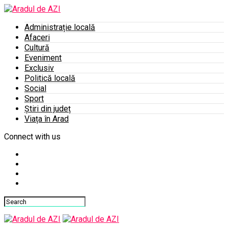
Administrație locală
Afaceri
Cultură
Eveniment
Exclusiv
Politică locală
Social
Sport
Știri din județ
Viața în Arad
Connect with us