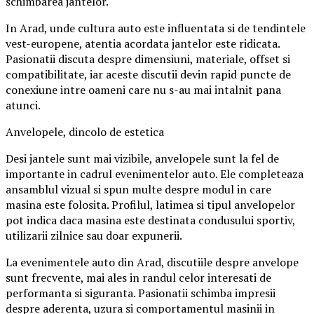
schimbarea jantelor.
In Arad, unde cultura auto este influentata si de tendintele
vest-europene, atentia acordata jantelor este ridicata.
Pasionatii discuta despre dimensiuni, materiale, offset si
compatibilitate, iar aceste discutii devin rapid puncte de
conexiune intre oameni care nu s-au mai intalnit pana
atunci.
Anvelopele, dincolo de estetica
Desi jantele sunt mai vizibile, anvelopele sunt la fel de
importante in cadrul evenimentelor auto. Ele completeaza
ansamblul vizual si spun multe despre modul in care
masina este folosita. Profilul, latimea si tipul anvelopelor
pot indica daca masina este destinata condusului sportiv,
utilizarii zilnice sau doar expunerii.
La evenimentele auto din Arad, discutiile despre anvelope
sunt frecvente, mai ales in randul celor interesati de
performanta si siguranta. Pasionatii schimba impresii
despre aderenta, uzura si comportamentul masinii in