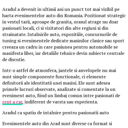
Aradul a devenit in ultimii ani un punct tot mai vizibil pe
harta evenimentelor auto din Romania. Pozitionat strategic
in vestul tarii, aproape de granita, orasul atrage nu doar
pasionati locali, ci si vizitatori din alte regiuni si din
strainatate. Intalnirile auto, expozitiile, concursurile de
tuning si evenimentele dedicate masinilor clasice sau sport
creeaza un cadru in care pasiunea pentru automobile se
manifesta liber, iar detaliile tehnice devin subiecte centrale
de discutie.
Intr-o astfel de atmosfera, jantele si anvelopele nu mai
sunt simple componente functionale, ci elemente
definitorii ale identitatii unei masini. Ele sunt adesea
primele lucruri observate, analizate si comentate la un
eveniment auto, fiind un limbaj comun intre pasionati de
rent a car
, indiferent de varsta sau experienta.
Aradul ca spatiu de intalnire pentru pasionatii auto
Evenimentele auto din Arad sunt diverse ca format si