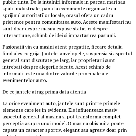
public tinta. De la intalniri informale in parcari mari sau
spatii industriale, pana la evenimente organizate cu
sprijinul autoritatilor locale, orasul ofera un cadru
prietenos pentru comunitatea auto. Aceste manifestari nu
sunt doar despre masini expuse static, ci despre
interactiune, schimb de idei si impartasirea pasiunii.
Pasionatii vin cu masini atent pregatite, fiecare detaliu
fiind ales cu grija. Jantele, anvelopele, suspensia si aspectul
general sunt discutate pe larg, iar proprietarii sunt
intrebati despre alegerile facute. Acest schimb de
informatii este una dintre valorile principale ale
evenimentelor auto.
De ce jantele atrag prima data atentia
La orice eveniment auto, jantele sunt printre primele
elemente care ies in evidenta. Ele influenteaza masiv
aspectul general al masinii si pot transforma complet
perceptia asupra unui model. O masina obisnuita poate
capata un caracter sportiv, elegant sau agresiv doar prin