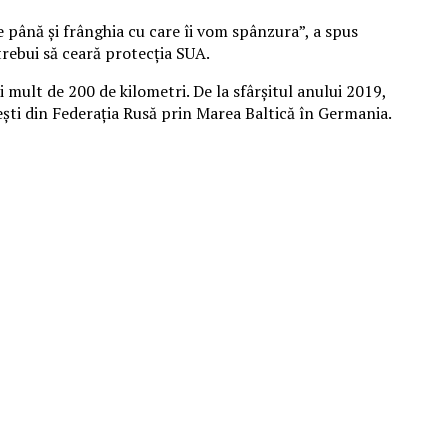
de până şi frânghia cu care îi vom spânzura”, a spus
trebui să ceară protecţia SUA.
mult de 200 de kilometri. De la sfârşitul anului 2019,
eşti din Federaţia Rusă prin Marea Baltică în Germania.