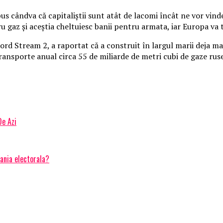
 spus cândva că capitaliştii sunt atât de lacomi încât ne vor vin
ru gaz şi aceştia cheltuiesc banii pentru armata, iar Europa va 
Stream 2, a raportat că a construit în largul marii deja mai 
ransporte anual circa 55 de miliarde de metri cubi de gaze rus
De Azi
ania electorala?