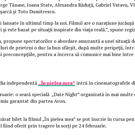
George Tănase, Ioana State, Alexandra Răduță, Gabriel Vatavu,
oșarcă și Toto Dumitrescu.
lansate în ultimul timp la noi. Filmul are o narațiune jucăușă 
 și este bazat pe situații inspirate din viața reală.”, spune reg
cu, propune spectatorilor o abordare amuzantă a unei situații d
uri de prieteni o duc la bun sfârșit, după multe peripeții, înt
 și preconcepțiile, pentru a încerca să comunice mai bine între 
media independentă
„În pielea mea”
intră în cinematografele di
bruarie: o seară specială „Date Night” organizată în mai multe
emiu garantat din partea Avon.
părat bilet la filmul „În pielea mea” se pot înscrie în cursa p
l fiind oferit prin tragere la sorți pe 24 februarie.