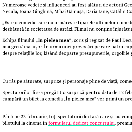
Numeroase vedete și influenceri au fost alături de actorii 
Necula, Ioana Ginghină, Mihai Găinușă, Daria Jane, Cătălin C
„Este o comedie care nu urmărește tiparele ultimelor comedii 
dezbătută în societatea de astăzi. Filmul nu conține înjurături
Echipa filmului
„În pielea mea”
, scris și regizat de Paul De
mai greu/ mai ușor. În urma unei provocări pe care patru cupl
despre relațiile lor, lăsând deoparte presupunerile, orgoliile
Cu râs pe săturate, surprize și personaje pline de viață, co
Spectatorilor li s-a pregătit o surpriză pentru data de 12 fe
cumpără un bilet la comedia „În pielea mea” vor primi un pr
Până pe 23 februarie, toți spectatorii din țară care și-au cum
biletului la cinema în
formularul dedicat concursului
, premiu