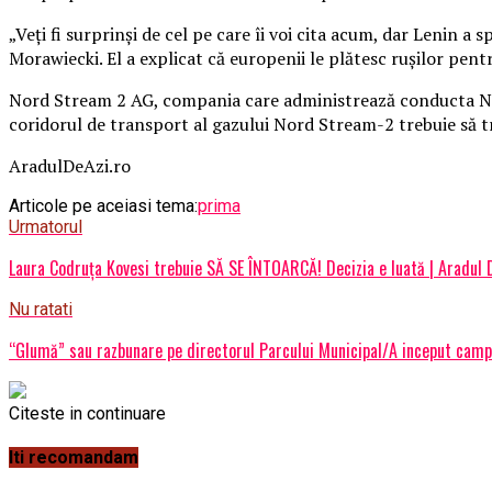
„Veţi fi surprinşi de cel pe care îi voi cita acum, dar Lenin a
Morawiecki. El a explicat că europenii le plătesc ruşilor pent
Nord Stream 2 AG, compania care administrează conducta Nord 
coridorul de transport al gazului Nord Stream-2 trebuie să t
AradulDeAzi.ro
Articole pe aceiasi tema:
prima
Urmatorul
Laura Codruța Kovesi trebuie SĂ SE ÎNTOARCĂ! Decizia e luată | Aradul 
Nu ratati
“Glumă” sau razbunare pe directorul Parcului Municipal/A inceput camp
Citeste in continuare
Iti recomandam