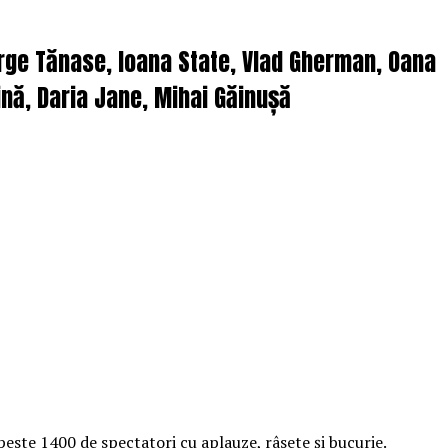
orge Tănase, Ioana State, Vlad Gherman, Oana
nă, Daria Jane, Mihai Găinușă
peste 1400 de spectatori cu aplauze, râsete și bucurie.