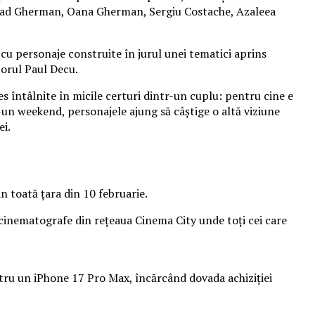
 Vlad Gherman, Oana Gherman, Sergiu Costache, Azaleea
cu personaje construite în jurul unei tematici aprins
izorul Paul Decu.
es întâlnite în micile certuri dintr-un cuplu: pentru cine e
r-un weekend, personajele ajung să câștige o altă viziune
ei.
n toată țara din 10 februarie.
 cinematografe din rețeaua Cinema City unde toți cei care
entru un iPhone 17 Pro Max, încărcând dovada achiziției