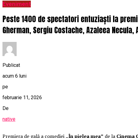
Eveniment
Peste 1400 de spectatori entuziaști la prem
Gherman, Sergiu Costache, Azaleea Necula, A
Publicat
acum 6 luni
pe
februarie 11, 2026
De
native
Premiera de gală a comediei
„În pielea mea”
de la
Cinema C