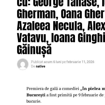
cu: George Tănase, I
Gherman, Oana Gher
Azaleea Necula, Ale
Vatavu, Ioana Ginghi
Găinușă
Publicat
acum 6 luni
pe
februarie 11, 2026
De
native
Premiera de gală a comediei
„În pielea 
București
a fost primită pe 9 februarie de 
bucurie.