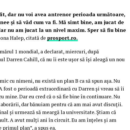
it, dar nu voi avea antrenor perioada următoare,
nee şi să văd cum va fi. Mă simt bine, am jucat de
 dar nu am jucat la un nivel maxim. Sper să fiu bine
ona Halep, citată de
prosport.ro.
mărul 1 mondial, a declarat, miercuri, după
ul Darren Cahill, că nu îi este uşor să îşi aleagă un nou
ic cu nimeni, nu există un plan B ca să spun aşa. Nu
 A fost o perioadă extraordinară cu Darren şi vreau să îi
u mine. Dar eu cred că o să fie bine în continuare. Nu
aborării, dar bănuiam pentru că am mai avut discuţii.
final şi urmează să meargă la universitate. Ştiam că
ult. A avut mulţi ani în circuit. Eu am înţeles şi am
 primul plan”, a spus ea.