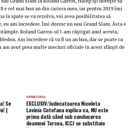
 său Grand Slam la Roland Garros, Halep îşi doreşte să
 e cel mai bun an din cariera mea, iar pentru 2019 îmi
 la spate se va rezolva, voi avea posibilitatea să
e, eu am încredere. Îmi doresc un nou Grand Slam. Ăsta e
i întâmple. Roland Garros-ul l-am câştigat anul acesta,
bledon. Am încredere că va fi un an bun, dar se poate ca
u am avut prea multe meciuri oficiale în acest sfârşit de
URMATORUL
a! Se
EXCLUSIV/Judecatoarea Nicoleta
e! |
Lavinia Cotofana explica ca, NU este
prima dată când sub conducerea
doamnei Tarcea, ICCJ se substituie