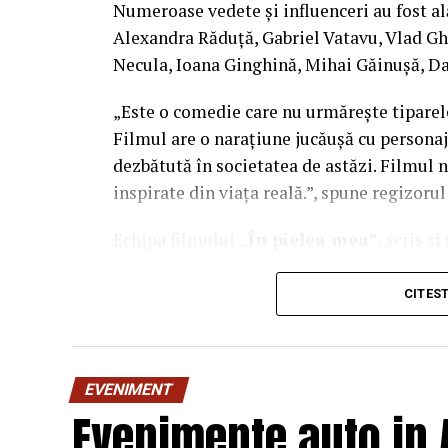
Numeroase vedete și influenceri au fost al
Alexandra Răduță, Gabriel Vatavu, Vlad G
Necula, Ioana Ginghină, Mihai Găinușă, Da
„Este o comedie care nu urmărește tiparel
Filmul are o narațiune jucăușă cu personaj
dezbătută în societatea de astăzi. Filmul n
inspirate din viața reală.”, spune regizoru
Echipa filmului
„În pielea mea”
, scris ș
abordare amuzantă a unei situații des întâl
mai greu/ mai ușor. În urma unei provocări
CITES
sfârșit, după multe peripeții, într-un week
despre relațiile lor, lăsând deoparte presu
încerca să comunice mai bine între ei.
EVENIMENT
Evenimente auto in 