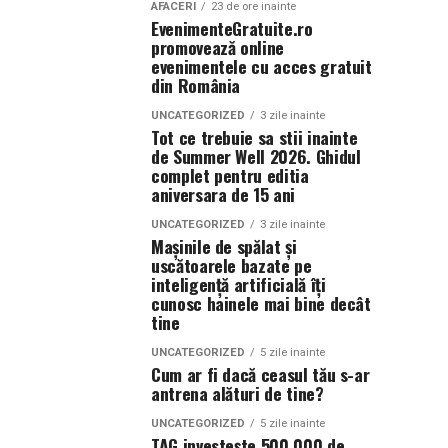
AFACERI
23 de ore inainte
EvenimenteGratuite.ro
promovează online
evenimentele cu acces gratuit
din România
UNCATEGORIZED
3 zile inainte
Tot ce trebuie sa stii inainte
de Summer Well 2026. Ghidul
complet pentru editia
aniversara de 15 ani
UNCATEGORIZED
3 zile inainte
Mașinile de spălat și
uscătoarele bazate pe
inteligență artificială îți
cunosc hainele mai bine decât
tine
UNCATEGORIZED
5 zile inainte
Cum ar fi dacă ceasul tău s-ar
antrena alături de tine?
UNCATEGORIZED
5 zile inainte
TAG investește 500.000 de