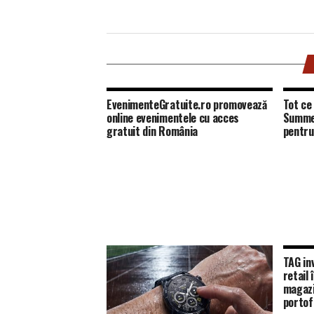
EvenimenteGratuite.ro promovează
Tot ce 
online evenimentele cu acces
Summer
gratuit din România
pentru
TAG in
retail
magazi
portofo