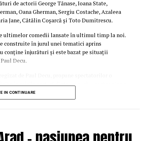
ături de actorii George Tănase, Ioana State,
herman, Oana Gherman, Sergiu Costache, Azaleea
ria Jane, Cătălin Coșarcă și Toto Dumitrescu.
e ultimelor comedii lansate în ultimul timp la noi.
e construite în jurul unei tematici aprins
u conține înjurături și este bazat pe situații
l Paul Decu.
i regizat de Paul Decu, propune spectatorilor o
nite în micile certuri dintr-un cuplu: pentru cine e
 pe care patru cupluri de prieteni o duc la bun
TE IN CONTINUARE
end, personajele ajung să câștige o altă viziune
punerile, orgoliile și preconcepțiile, pentru a
Arad – pasiunea pentru