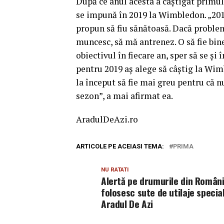
După ce anul acesta a câştigat primul
se impună în 2019 la Wimbledon. „2018
propun să fiu sănătoasă. Dacă problema
muncesc, să mă antrenez. O să fie bin
obiectivul în fiecare an, sper să se ş
pentru 2019 aş alege să câştig la Wim
la început să fie mai greu pentru că n
sezon”, a mai afirmat ea.
AradulDeAzi.ro
ARTICOLE PE ACEIASI TEMA:
PRIMA
NU RATATI
Alertă pe drumurile din Români
folosesc sute de utilaje special
Aradul De Azi