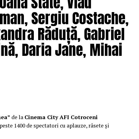
oana State, Vlad
man, Sergiu Costache,
xandra Răduță, Gabriel
nă, Daria Jane, Mihai
mea”
de la
Cinema City AFI Cotroceni
peste 1400 de spectatori cu aplauze, râsete și