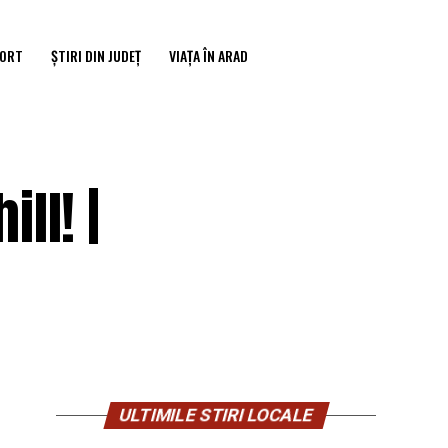
ORT
ȘTIRI DIN JUDEȚ
VIAȚA ÎN ARAD
ll! |
ULTIMILE STIRI LOCALE