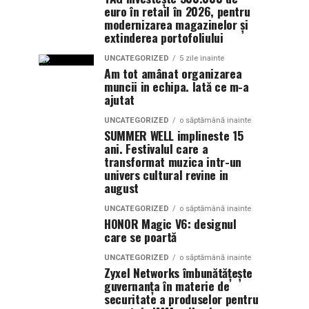
euro în retail în 2026, pentru
modernizarea magazinelor și
extinderea portofoliului
UNCATEGORIZED
5 zile inainte
Am tot amânat organizarea
muncii in echipa. Iată ce m-a
ajutat
UNCATEGORIZED
o săptămână inainte
SUMMER WELL implineste 15
ani. Festivalul care a
transformat muzica intr-un
univers cultural revine in
august
UNCATEGORIZED
o săptămână inainte
HONOR Magic V6: designul
care se poartă
UNCATEGORIZED
o săptămână inainte
Zyxel Networks îmbunătățește
guvernanța în materie de
securitate a produselor pentru