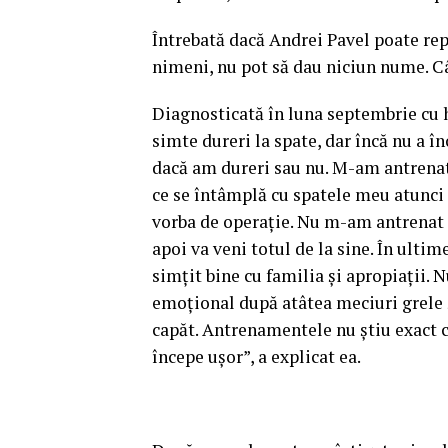
Întrebată dacă Andrei Pavel poate rep
nimeni, nu pot să dau niciun nume. Câ
Diagnosticată în luna septembrie cu 
simte dureri la spate, dar încă nu a în
dacă am dureri sau nu. M-am antrenat î
ce se întâmplă cu spatele meu atunci c
vorba de operaţie. Nu m-am antrenat d
apoi va veni totul de la sine. În ult
simţit bine cu familia şi apropiaţii. 
emoţional după atâtea meciuri grele ş
capăt. Antrenamentele nu ştiu exact c
începe uşor”, a explicat ea.