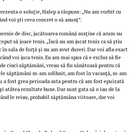
rezenta o soluţie, Halep a răspuns: „Nu am vorbit cu
nd voi şti ceva concret o să anunţ”.
hernie de disc, jucătoarea română susţine că acum nu
ceput să joace tenis. „Încă nu am jucat tenis ca să ştiu
n sala de forţă şi nu am avut dureri. Dar voi afla exact
ând voi juca tenis. Eu am mai spus că e exclus să fie
e cinci săptămâni, vreau să fiu sănătoasă pentru că
imele săptămâni m-am odihnit, am fost în vacanţă, m-am
Nu a fost grea perioada asta pentru că am fost epuizată
i atâtea rezultate bune. Dar sunt gata să o iau de la
ând le reiau, probabil săptămâna viitoare, dar voi