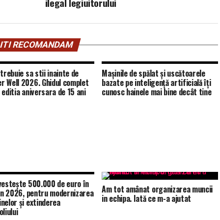
ilegal legiuitorului
ITI RECOMANDAM
trebuie sa stii inainte de
Mașinile de spălat și uscătoarele
 Well 2026. Ghidul complet
bazate pe inteligență artificială îți
 editia aniversara de 15 ani
cunosc hainele mai bine decât tine
vestește 500.000 de euro în
Am tot amânat organizarea muncii
 în 2026, pentru modernizarea
in echipa. Iată ce m-a ajutat
nelor și extinderea
liului