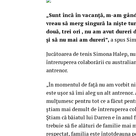
„Sunt încă în vacanţă, m-am gând
vreau să merg singură la nişte tur
două, trei ori , nu am avut dureri
şi să nu mai am dureri”,
a spus Sim
J
ucătoarea de tenis Simona Halep, nu
întreruperea colaborării cu australian
antrenor.
„În momentul de faţă nu am vorbit nim
este uşor să îmi aleg un alt antrenor.
mulţumesc pentru tot ce a făcut pentr
ştiam mai demult de întreruperea col
Ştiam că băiatul lui Darren e în anul 
trebuie să fie alături de familie mai m
respectat, familia este întotdeauna pe