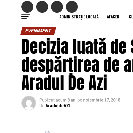
ADMINISTRAȚIE LOCALĂ
AFACERI
C
EVENIMENT
Decizia luată de
despărțirea de an
Aradul De Azi
Publicat
acum 8 ani
pe
noiembrie 17, 2018
De
AraduldeAZI