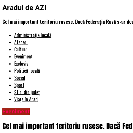
Aradul de AZI
Cel mai important teritoriu rusesc. Dacă Federația Rusă s-ar des
Administrație locală
Afaceri
Cultură
Eveniment
Exclusiv
Politică locală
Social
Sport
Știri din județ
Viața în Arad
Eveniment
Cel mai important teritoriu rusesc. Dacă Fed