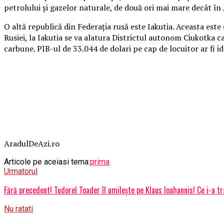
petrolului şi gazelor naturale, de două ori mai mare decât în A
O altă republică din Federaţia rusă este Iakutia. Aceasta est
Rusiei, la Iakutia se va alatura Districtul autonom Ciukotka ca
carbune. PIB-ul de 33.044 de dolari pe cap de locuitor ar fi i
AradulDeAzi.ro
Articole pe aceiasi tema:
prima
Urmatorul
Fără precedent! Tudorel Toader îl umilește pe Klaus Ioahannis! Ce i-a tr
Nu ratati