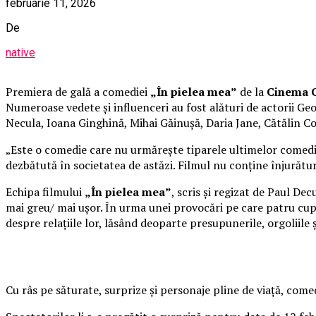
februarie 11, 2026
De
native
Premiera de gală a comediei
„În pielea mea”
de la
Cinema C
Numeroase vedete și influenceri au fost alături de actorii 
Necula, Ioana Ginghină, Mihai Găinușă, Daria Jane, Cătălin C
„Este o comedie care nu urmărește tiparele ultimelor comedii 
dezbătută în societatea de astăzi. Filmul nu conține înjurături
Echipa filmului
„În pielea mea”
, scris și regizat de Paul De
mai greu/ mai ușor. În urma unei provocări pe care patru cupl
despre relațiile lor, lăsând deoparte presupunerile, orgoliile
Cu râs pe săturate, surprize și personaje pline de viață, co