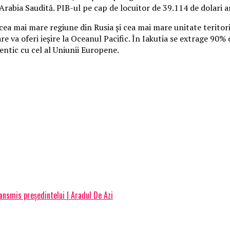
rabia Saudită. PIB-ul pe cap de locuitor de 39.114 de dolari ar f
e cea mai mare regiune din Rusia şi cea mai mare unitate terito
re va oferi ieşire la Oceanul Pacific. În Iakutia se extrage 90%
dentic cu cel al Uniunii Europene.
ansmis președintelui | Aradul De Azi