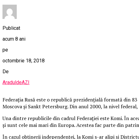
Publicat
acum 8 ani
pe
octombrie 18, 2018
De
AraduldeAZI
Federaţia Rusă este o republică prezidenţială formată din 83 s
Moscova şi Sankt Petersburg. Din anul 2000, la nivel federal, 
Una dintre republicile din cadrul Federaţiei este Komi. În ace
şi sunt cele mai mari din Europa. Acestea fac parte din pat
În cazul obţinerii independenţei, la Komi s-ar alipi şi Distr