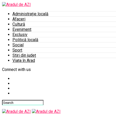
Administrație locală
Afaceri
Cultură
Eveniment
Exclusiv
Politică locală
Social
Sport
Știri din județ
Viața în Arad
Connect with us