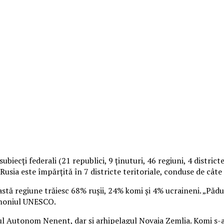
ubiecţi federali (21 republici, 9 ţinuturi, 46 regiuni, 4 distri
Rusia este împărţită în 7 districte teritoriale, conduse de câte
astă regiune trăiesc 68% ruşii, 24% komi şi 4% ucraineni.
„Pădur
rimoniul UNESCO.
ictul Autonom Nenent, dar şi arhipelagul Novaia Zemlia. Komi s-