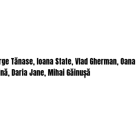
orge Tănase, Ioana State, Vlad Gherman, Oana
nă, Daria Jane, Mihai Găinușă