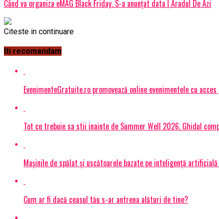
Când va organiza eMAG Black Friday. S-a anunțat data | Aradul De Azi
Citeste in continuare
Iti recomandam
EvenimenteGratuite.ro promovează online evenimentele cu acces
Tot ce trebuie sa stii inainte de Summer Well 2026. Ghidul compl
Mașinile de spălat și uscătoarele bazate pe inteligență artificială
Cum ar fi dacă ceasul tău s-ar antrena alături de tine?