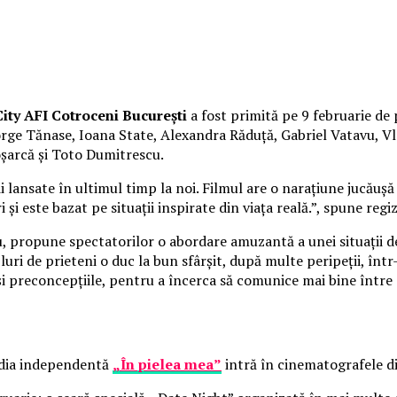
ity AFI Cotroceni București
a fost primită pe 9 februarie de 
George Tănase, Ioana State, Alexandra Răduță, Gabriel Vatavu,
oșarcă și Toto Dumitrescu.
lansate în ultimul timp la noi. Filmul are o narațiune jucăușă 
 și este bazat pe situații inspirate din viața reală.”, spune reg
cu, propune spectatorilor o abordare amuzantă a unei situații d
uri de prieteni o duc la bun sfârșit, după multe peripeții, înt
 și preconcepțiile, pentru a încerca să comunice mai bine între 
media independentă
„În pielea mea”
intră în cinematografele di