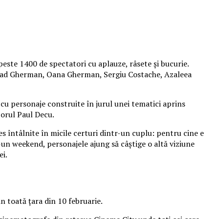
peste 1400 de spectatori cu aplauze, râsete și bucurie.
 Vlad Gherman, Oana Gherman, Sergiu Costache, Azaleea
cu personaje construite în jurul unei tematici aprins
izorul Paul Decu.
es întâlnite în micile certuri dintr-un cuplu: pentru cine e
r-un weekend, personajele ajung să câștige o altă viziune
ei.
n toată țara din 10 februarie.