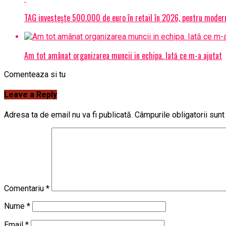
TAG investește 500.000 de euro în retail în 2026, pentru modern
Am tot amânat organizarea muncii in echipa. Iată ce m-a ajutat
Comenteaza si tu
Leave a Reply
Adresa ta de email nu va fi publicată.
Câmpurile obligatorii sun
Comentariu
*
Nume
*
Email
*