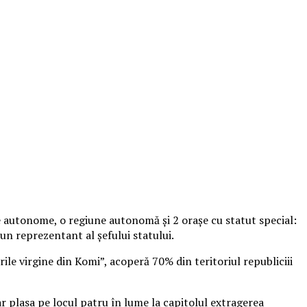
cte autonome, o regiune autonomă şi 2 oraşe cu statut special:
 un reprezentant al şefului statului.
ile virgine din Komi”, acoperă 70% din teritoriul republiciii
ar plasa pe locul patru în lume la capitolul extragerea