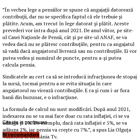
”În vechea lege a pensiilor se spune că angajaţii datorează
contribuţii, dar nu se specifica faptul că ele trebuie şi
plătite. Acum, am trecut în lege datorat şi plătit. Aceste
prevederi vor intra după anul 2021. De anul viitor, pe site-
ul Casei Naţionle de Pensii, cât şi pe site-ul ANAF, se va
vedea dacă nu se plătesc contribuţiile, pentru ca angajatul
să vadă dacă angajatorul livrează sau nu contribuţiile. Ei vor
putea vedea şi numărul de puncte, pentru a-şi putea
calcula pensia.
Sindicatele au cert ca să se introducă infracţiunea de stopaj
la sursă, tocmai pentru a se evita situaţia în care
angajatorul nu virează contribuţiile. E ca şi cum i-ar fura
banii din buzunar, e o infracţiune.
La formula de calcul nu sunt modificări. După anul 2021,
indexarea nu se va mai face doar cu rata inflaţiei, ci se va
adăuga şi 2%. De exemplu, dacă rata inflaţiei e 5%, se va
Citeste in continuare
adăuga 2%, iar pensia va creşte cu 7%.”, a spus Lia Olguţa
Iti recomandam
Vasilescu la România Tv.