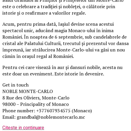
Balul Grandios al Prinților și Prințeselor din Monte-Carlo
este o celebrare a tradiției și nobleței, o călătorie prin
istorie și o reafirmare a valorilor regale.
Acum, pentru prima dată, Iașiul devine scena acestui
spectacol unic, aducând magia Monaco-ului în inima
României. În noaptea de 6 septembrie, sub candelabrele de
cristal ale Palatului Culturii, trecutul și prezentul vor dansa
împreună, iar strălucirea Monte-Carlo-ului va găsi un nou
cămin în orașul regal al României.
Pentru cei care visează în aur și dansuri nobile, acesta nu
este doar un eveniment. Este istorie în devenire.
Get in touch
NOBLE MONTE-CARLO
8 Rue des Oliviers, Monte-Carlo
98000 – Principality of Monaco
Phone number: +377607934575 (Monaco)
Email: grandbal@noblemontecarlo.mc
Citeste in continuare