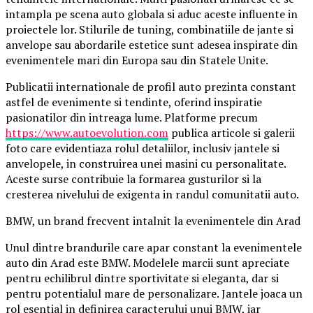
intampla pe scena auto globala si aduc aceste influente in
proiectele lor. Stilurile de tuning, combinatiile de jante si
anvelope sau abordarile estetice sunt adesea inspirate din
evenimentele mari din Europa sau din Statele Unite.
Publicatii internationale de profil auto prezinta constant
astfel de evenimente si tendinte, oferind inspiratie
pasionatilor din intreaga lume. Platforme precum
https://www.autoevolution.com
publica articole si galerii
foto care evidentiaza rolul detaliilor, inclusiv jantele si
anvelopele, in construirea unei masini cu personalitate.
Aceste surse contribuie la formarea gusturilor si la
cresterea nivelului de exigenta in randul comunitatii auto.
BMW, un brand frecvent intalnit la evenimentele din Arad
Unul dintre brandurile care apar constant la evenimentele
auto din Arad este BMW. Modelele marcii sunt apreciate
pentru echilibrul dintre sportivitate si eleganta, dar si
pentru potentialul mare de personalizare. Jantele joaca un
rol esential in definirea caracterului unui BMW, iar