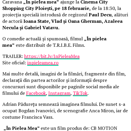
Caravana
„În pielea mea”
ajunge la
Cinema City
Shopping City Ploiești, pe 18 februarie,
de la 18:30, la
proiecția specială introdusă de regizorul
Paul Decu
, alături
de actorii
Ioana State, Vlad și Oana Gherman, Azaleea
Necula și Gabriel Vatavu.
O comedie actuală și spumoasă, filmul
„În pielea
mea”
este distribuit de T.R.I.B.E. Films.
TRAILER:
https://bit.ly/InPieleaMea
Site oficial:
inpieleamea.ro
Mai multe detalii, imagini de la filmări, fragmente din film,
declarații din partea actorilor și informații despre
concursuri sunt disponibile pe paginile social media ale
filmului de
Facebook
,
Instagram
,
TikTok
.
Adrian Pădurețu semnează imaginea filmului. De sunet s-a
ocupat Bogdan Ivanovici, de scenografie Anca Miron, iar de
costume Francisca Vass.
„În Pielea Mea”
este un film produs de: CB MOTION