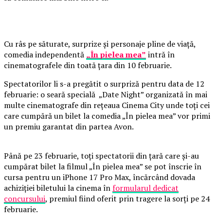
Cu râs pe săturate, surprize și personaje pline de viață,
comedia independentă
„În pielea mea”
intră în
cinematografele din toată țara din 10 februarie.
Spectatorilor li s-a pregătit o surpriză pentru data de 12
februarie: o seară specială „Date Night” organizată în mai
multe cinematografe din rețeaua Cinema City unde toți cei
care cumpără un bilet la comedia „În pielea mea” vor primi
un premiu garantat din partea Avon.
Până pe 23 februarie, toți spectatorii din țară care și-au
cumpărat bilet la filmul „În pielea mea” se pot înscrie în
cursa pentru un iPhone 17 Pro Max, încărcând dovada
achiziției biletului la cinema în
formularul dedicat
concursului
, premiul fiind oferit prin tragere la sorți pe 24
februarie.