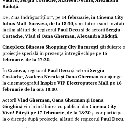
Răduță.
De „Ziua Îndrăgostiților”, pe
14 februarie, în Cinema City
Iulius Mall Suceava, de la 18:30
, spectatorii sunt invitați
la film alături de regizorul
Paul Decu
și de actorii
Sergiu
Costache, Vlad si Oana Gherman, Alexandra Răduță.
Cineplexx Băneasa Shopping City București
găzduiește o
proiecție specială în prezența întregii echipe pe
15
februarie, de la 17:30.
În
Craiova
, regizorul
Paul Decu
și actorii
Sergiu
Costache, Azaleea Necula și Oana Gherman
vor ajunge
la cinematograful
Inspire VIP Electroputere Mall pe 16
februarie de la ora 18:00
.
Actorii
Vlad Gherman, Oana Gherman și Ioana
Ginghină
vin la întâlnirea cu publicul din
Cinema City
Vivo! Pitești pe 17 februarie, de la 18:30
și vor participa
la o discuție după proiecție, alături de regizorul
Paul Decu.