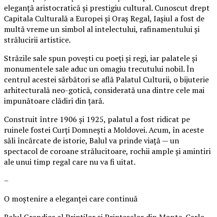
eleganță aristocratică și prestigiu cultural. Cunoscut drept
Capitala Culturală a Europei și Oraș Regal, Iașiul a fost de
multă vreme un simbol al intelectului, rafinamentului și
strălucirii artistice.
Străzile sale spun povești cu poeți și regi, iar palatele și
monumentele sale aduc un omagiu trecutului nobil. În
centrul acestei sărbători se află Palatul Culturii, o bijuterie
arhitecturală neo-gotică, considerată una dintre cele mai
impunătoare clădiri din țară.
Construit între 1906 și 1925, palatul a fost ridicat pe
ruinele fostei Curți Domnești a Moldovei. Acum, în aceste
săli încărcate de istorie, Balul va prinde viață — un
spectacol de coroane strălucitoare, rochii ample și amintiri
ale unui timp regal care nu va fi uitat.
–
O moștenire a eleganței care continuă