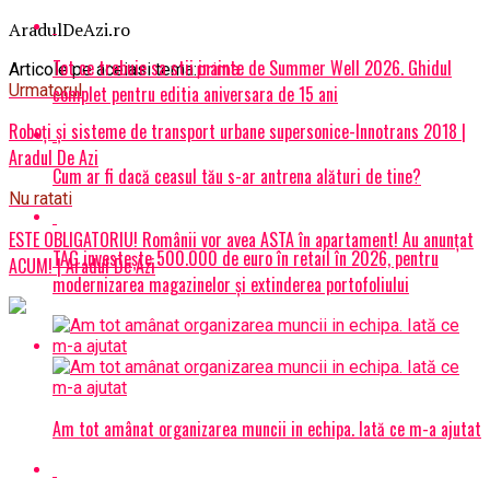
AradulDeAzi.ro
Tot ce trebuie sa stii inainte de Summer Well 2026. Ghidul
Articole pe aceiasi tema:
prima
Urmatorul
complet pentru editia aniversara de 15 ani
Roboți și sisteme de transport urbane supersonice-Innotrans 2018 |
Aradul De Azi
Cum ar fi dacă ceasul tău s-ar antrena alături de tine?
Nu ratati
ESTE OBLIGATORIU! Românii vor avea ASTA în apartament! Au anunțat
TAG investește 500.000 de euro în retail în 2026, pentru
ACUM! | Aradul De Azi
modernizarea magazinelor și extinderea portofoliului
Am tot amânat organizarea muncii in echipa. Iată ce m-a ajutat