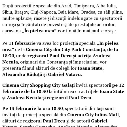
După proiecțiile speciale din Arad, Timișoara, Alba Iulia,
Sibiu, Brașov, Cluj-Napoca, Baia Mare, Oradea, cu săli pline,
multe aplauze, râsete și discuții îndelungate cu spectatorii
curioși și încântați de poveste și de prestațiile actorilor,
caravana
„În pielea mea”
continuă în mai multe orașe.
Pe
11 februarie
va avea loc proiecția specială
„În pielea
mea”
de la
Cinema City din City Park Constanța
,
de la
18:30
, unde
regizorul Paul Decu și actrița Azaleea
Necula
, originari din Constanța și împrejurimi, vor
prezenta filmul alături de colegii lor
Ioana State,
Alexandra Răduță și Gabriel Vatavu.
Cinema City Shopping City Galați
invită spectatorii
pe 12
februarie de la 18:30
la întâlnirea cu actrițele
Ioana State
și Azaleea Necula și regizorul Paul Decu.
Pe 13 februarie la ora 18:30
, spectatorii din
Iași
sunt
invitați la proiecția specială din
Cinema City Iulius Mall
,
alături de regizorul
Paul Decu
și de actorii
Gabriel
Vatavu, Sergiu Costache, Azaleea Necula, Alexandra