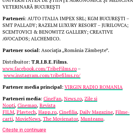
VETERINARĂ BUCUREȘTI
Parteneri
: AUTO ITALIA IMPEX SRL; KGM BUCUREȘTI –
SMT PALLADY; RAZELM LUXURY RESORT – JURILOVCA;
SCEMTOVICI & BENOWITZ GALLERY; CREATIVE
AVOCADOS; ALCHEMICO.
Partener social
: Asociația „România Zâmbește”.
Distribuitor:
T.R.I.B.E. Films
.
www.facebook.com/TribeFilms.ro
–
www.instagram.com/tribefilms.ro/
Partener media principal
:
VIRGIN RADIO ROMANIA
Parteneri media
:
CineFan
,
News.ro
,
Zile și
Nopți
,
Cinemap
,
Revista
FILM
,
Playtech
,
Happ.ro
,
Cinefilia
,
Daily Magazine
,
Filme-
carti
,
MovieNews
,
The Movienator
,
Munteanu
.
Citeste in continuare