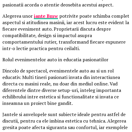
pasionatii acorda o atentie deosebita acestui aspect.
Alegerea unor
jante Bmw
potrivite poate schimba complet
aspectul si atitudinea masinii, iar acest lucru este evident la
fiecare eveniment auto. Proprietarii discuta despre
compatibilitate, design si impactul asupra
comportamentului rutier, transformand fiecare expunere
intr-o lectie practica pentru ceilalti.
Rolul evenimentelor auto in educatia pasionatilor
Dincolo de spectacol, evenimentele auto au si un rol
educativ. Multi tineri pasionati invata din interactiunea
directa cu masini reale, nu doar din mediul online. Vad
diferentele dintre diverse setup-uri, inteleg importanta
echilibrului intre estetica si functionalitate si invata ce
inseamna un proiect bine gandit.
Jantele si anvelopele sunt subiecte ideale pentru astfel de
discutii, pentru ca ele imbina estetica cu tehnica. Alegerea
gresita poate afecta siguranta sau confortul, iar exemplele