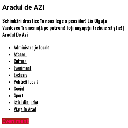
Aradul de AZI
Schimbări drastice în noua lege a pensiilor! Lia Olguța
Vasilescu îi amenință pe patroni! Toți angajații trebuie să știe! |
Aradul De Azi
Administrație locală
Afaceri
Cultură
Eveniment
Exclusiv
Politică locală
Social
Sport
Știri din județ
Viața în Arad
Eveniment