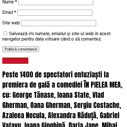
Nume
*
Email
*
Site web
Salvează-mi numele, emailul și site-ul web în acest
navigator pentru data viitoare când o să comentez.
Eveniment
Peste 1400 de spectatori entuziaști la
premiera de gală a comediei ÎN PIELEA MEA,
cu: George Tănase, Ioana State, Vlad
Gherman, Oana Gherman, Sergiu Costache,
Azaleea Necula, Alexandra Răduță, Gabriel
Vatavu, Ioana Ginghină, Daria Jane, Mihai