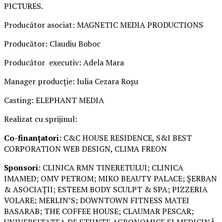
PICTURES.
Producător asociat: MAGNETIC MEDIA PRODUCTIONS
Producător: Claudiu Boboc
Producător executiv: Adela Mara
Manager producție: Iulia Cezara Roșu
Casting: ELEPHANT MEDIA
Realizat cu sprijinul:
Co-finanțatori:
C&C HOUSE RESIDENCE, S&I BEST
CORPORATION WEB DESIGN, CLIMA FREON
Sponsori
: CLINICA RMN TINERETULUI; CLINICA
IMAMED; OMV PETROM; MIKO BEAUTY PALACE; ȘERBAN
& ASOCIAȚII; ESTEEM BODY SCULPT & SPA; PIZZERIA
VOLARE; MERLIN’S; DOWNTOWN FITNESS MATEI
BASARAB; THE COFFEE HOUSE; CLAUMAR PESCAR;
UNIVERSITATEA DE ȘTIINȚE AGRONOMICE ȘI MEDICINĂ