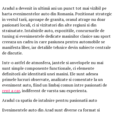
Aradul a devenit in ultimii ani un punct tot mai vizibil pe
harta evenimentelor auto din Romania. Pozitionat strategic
in vestul tarii, aproape de granita, orasul atrage nu doar
pasionati locali, ci si vizitatori din alte regiuni si din
strainatate. Intalnirile auto, expozitiile, concursurile de
tuning si evenimentele dedicate masinilor clasice sau sport
creeaza un cadru in care pasiunea pentru automobile se
manifesta liber, iar detaliile tehnice devin subiecte centrale
de discutie.
Intr-o astfel de atmosfera, jantele si anvelopele nu mai
sunt simple componente functionale, ci elemente
definitorii ale identitatii unei masini. Ele sunt adesea
primele lucruri observate, analizate si comentate la un
eveniment auto, fiind un limbaj comun intre pasionati de
rent a car
, indiferent de varsta sau experienta.
Aradul ca spatiu de intalnire pentru pasionatii auto
Evenimentele auto din Arad sunt diverse ca format si