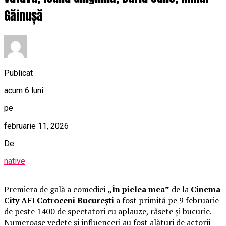
Găinușă
Publicat
acum 6 luni
pe
februarie 11, 2026
De
native
Premiera de gală a comediei
„În pielea mea”
de la
Cinema
City AFI Cotroceni București
a fost primită pe 9 februarie
de peste 1400 de spectatori cu aplauze, râsete și bucurie.
Numeroase vedete și influenceri au fost alături de actorii