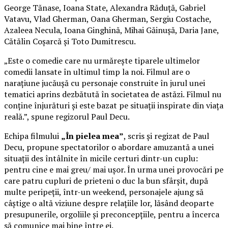
George Tănase, Ioana State, Alexandra Răduță, Gabriel
Vatavu, Vlad Gherman, Oana Gherman, Sergiu Costache,
Azaleea Necula, Ioana Ginghină, Mihai Găinușă, Daria Jane,
Cătălin Coșarcă și Toto Dumitrescu.
„Este o comedie care nu urmărește tiparele ultimelor
comedii lansate în ultimul timp la noi. Filmul are o
narațiune jucăușă cu personaje construite în jurul unei
tematici aprins dezbătută în societatea de astăzi. Filmul nu
conține înjurături și este bazat pe situații inspirate din viața
reală.”, spune regizorul Paul Decu.
Echipa filmului
„În pielea mea”
, scris și regizat de Paul
Decu, propune spectatorilor o abordare amuzantă a unei
situații des întâlnite în micile certuri dintr-un cuplu:
pentru cine e mai greu/ mai ușor. În urma unei provocări pe
care patru cupluri de prieteni o duc la bun sfârșit, după
multe peripeții, într-un weekend, personajele ajung să
câștige o altă viziune despre relațiile lor, lăsând deoparte
presupunerile, orgoliile și preconcepțiile, pentru a încerca
să comunice mai bine între ei.