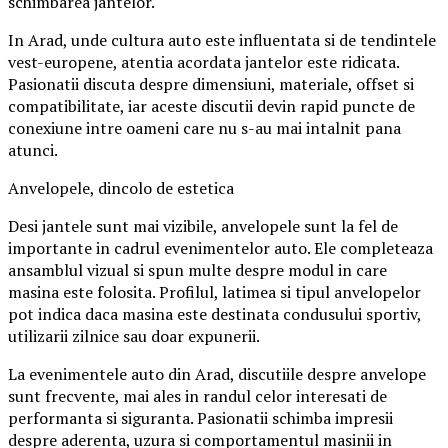
schimbarea jantelor.
In Arad, unde cultura auto este influentata si de tendintele
vest-europene, atentia acordata jantelor este ridicata.
Pasionatii discuta despre dimensiuni, materiale, offset si
compatibilitate, iar aceste discutii devin rapid puncte de
conexiune intre oameni care nu s-au mai intalnit pana
atunci.
Anvelopele, dincolo de estetica
Desi jantele sunt mai vizibile, anvelopele sunt la fel de
importante in cadrul evenimentelor auto. Ele completeaza
ansamblul vizual si spun multe despre modul in care
masina este folosita. Profilul, latimea si tipul anvelopelor
pot indica daca masina este destinata condusului sportiv,
utilizarii zilnice sau doar expunerii.
La evenimentele auto din Arad, discutiile despre anvelope
sunt frecvente, mai ales in randul celor interesati de
performanta si siguranta. Pasionatii schimba impresii
despre aderenta, uzura si comportamentul masinii in