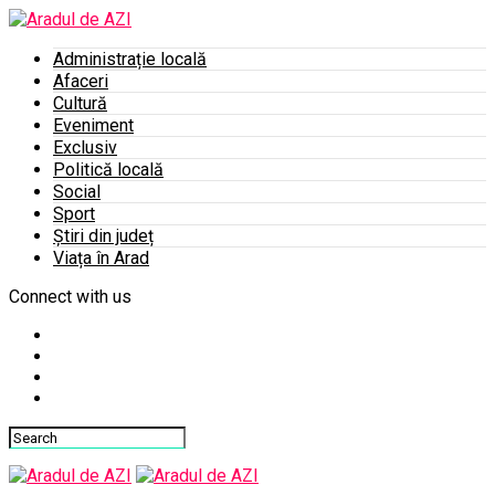
Administrație locală
Afaceri
Cultură
Eveniment
Exclusiv
Politică locală
Social
Sport
Știri din județ
Viața în Arad
Connect with us