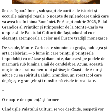
Se desfășoară încet, sub șoaptele aurite ale istoriei și
ecourile măreției regale, o noapte de splendoare unică care
va avea loc în inima României. Pe 6 septembrie 2025, Balul
Grandios al Prinților și Prințeselor de la Monte-Carlo va
umple sălile Palatului Culturii din Iași, aducând cu el
eleganța atemporală a celor mai ilustre tradiții monegasce.
De secole, Monte-Carlo este sinonim cu grația, noblețea și
arta celebrării — o lume în care prinții și prințesele,
împodobiți cu mătase și diamante, dansează pe podele de
marmură sub lumina a mii de candelabre. Acum, această
moștenire a rafinamentului părăsește Coasta de Azur și
aduce cu ea spiritul Balului Grandios, un spectacol care
depășește granițele și transformă visele în realitate.
–
O noapte de opulență și farmec
Când ușile Palatului Culturii se vor deschide, oaspeții vor