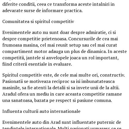
diferite conditii, ceea ce transforma aceste intalniri in
adevarate surse de informare practica.
Comunitatea si spiritul competitiv
Evenimentele auto nu sunt doar despre admiratie, ci si
despre competitie prietenoasa. Concursurile de cea mai
frumoasa masina, cel mai reusit setup sau cel mai curat
compartiment motor adauga un plus de dinamica. In aceste
competitii, jantele si anvelopele joaca un rol important,
fiind criterii esentiale in evaluare.
Spiritul competitiv este, de cele mai multe ori, constructiv.
Pasionatii se motiveaza reciproc sa isi imbunatateasca
masinile, sa fie atenti la detalii si sa invete unii de la altii.
Aradul ofera un mediu in care aceasta competitie ramane
una sanatoasa, bazata pe respect si pasiune comuna.
Influenta culturii auto internationale
Evenimentele auto din Arad sunt influentate puternic de
tendintele internationale. Multi pasionati urmaresc ce se