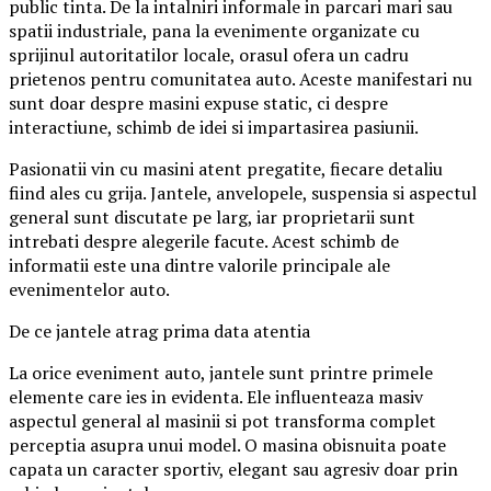
public tinta. De la intalniri informale in parcari mari sau
spatii industriale, pana la evenimente organizate cu
sprijinul autoritatilor locale, orasul ofera un cadru
prietenos pentru comunitatea auto. Aceste manifestari nu
sunt doar despre masini expuse static, ci despre
interactiune, schimb de idei si impartasirea pasiunii.
Pasionatii vin cu masini atent pregatite, fiecare detaliu
fiind ales cu grija. Jantele, anvelopele, suspensia si aspectul
general sunt discutate pe larg, iar proprietarii sunt
intrebati despre alegerile facute. Acest schimb de
informatii este una dintre valorile principale ale
evenimentelor auto.
De ce jantele atrag prima data atentia
La orice eveniment auto, jantele sunt printre primele
elemente care ies in evidenta. Ele influenteaza masiv
aspectul general al masinii si pot transforma complet
perceptia asupra unui model. O masina obisnuita poate
capata un caracter sportiv, elegant sau agresiv doar prin