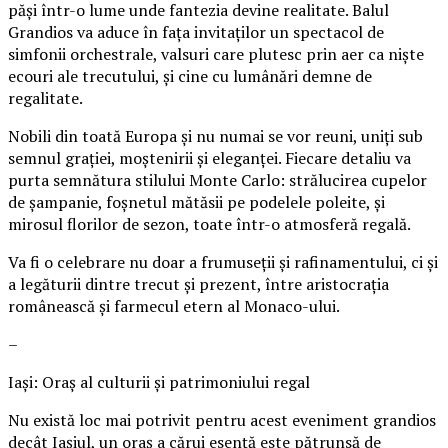
păși într-o lume unde fantezia devine realitate. Balul
Grandios va aduce în fața invitaților un spectacol de
simfonii orchestrale, valsuri care plutesc prin aer ca niște
ecouri ale trecutului, și cine cu lumânări demne de
regalitate.
Nobili din toată Europa și nu numai se vor reuni, uniți sub
semnul grației, moștenirii și eleganței. Fiecare detaliu va
purta semnătura stilului Monte Carlo: strălucirea cupelor
de șampanie, foșnetul mătăsii pe podelele poleite, și
mirosul florilor de sezon, toate într-o atmosferă regală.
Va fi o celebrare nu doar a frumuseții și rafinamentului, ci și
a legăturii dintre trecut și prezent, între aristocrația
românească și farmecul etern al Monaco-ului.
–
Iași: Oraș al culturii și patrimoniului regal
Nu există loc mai potrivit pentru acest eveniment grandios
decât Iașiul, un oraș a cărui esență este pătrunsă de