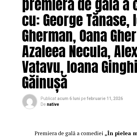
premiera de gală a 
cu: George Tănase, I
Gherman, Oana Gher
Azaleea Necula, Ale
Vatavu, Ioana Ginghi
Găinușă
Publicat
acum 6 luni
pe
februarie 11, 2026
De
native
Premiera de gală a comediei
„În pielea 