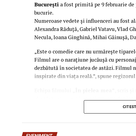
București
a fost primită pe 9 februarie de 
bucurie.
Numeroase vedete și influenceri au fost al
Alexandra Răduță, Gabriel Vatavu, Vlad G
Necula, Ioana Ginghină, Mihai Găinușă, Da
„Este o comedie care nu urmărește tiparel
Filmul are o narațiune jucăușă cu personaj
dezbătută în societatea de astăzi. Filmul n
inspirate din viața reală.”, spune regizoru
Echipa filmului
„În pielea mea”
, scris ș
abordare amuzantă a unei situații des întâl
mai greu/ mai ușor. În urma unei provocări
CITES
sfârșit, după multe peripeții, într-un week
despre relațiile lor, lăsând deoparte presu
încerca să comunice mai bine între ei.
EVENIMENT