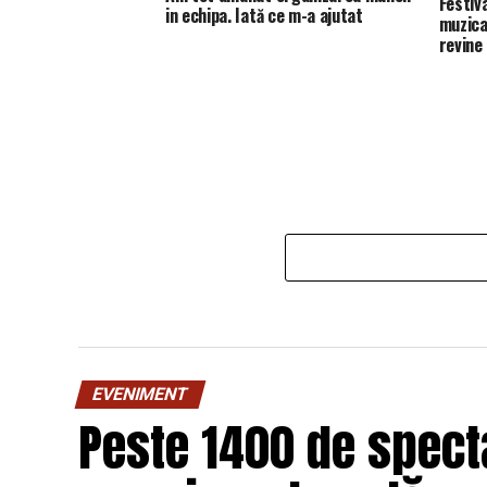
Festiv
in echipa. Iată ce m-a ajutat
muzica
revine
EVENIMENT
Peste 1400 de specta