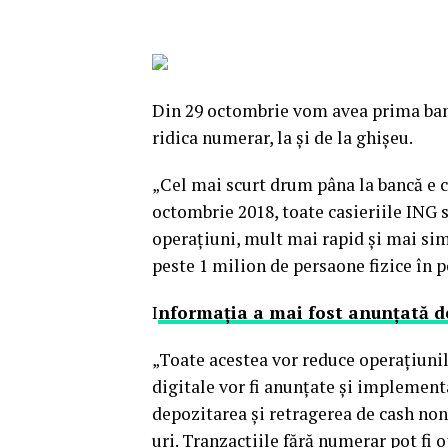
Din 29 octombrie vom avea prima ba
ridica numerar, la şi de la ghişeu.
„Cel mai scurt drum pâna la bancă e ce
octombrie 2018, toate casieriile ING s
operaţiuni, mult mai rapid şi mai simp
peste 1 milion de persaone fizice în p
I
nformaţia a mai fost anunţată d
„Toate acestea vor reduce operaţiunil
digitale vor fi anunţate şi implement
depozitarea şi retragerea de cash non
uri. Tranzacţiile fără numerar pot fi