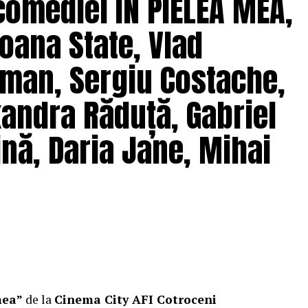
comediei ÎN PIELEA MEA,
oana State, Vlad
man, Sergiu Costache,
xandra Răduță, Gabriel
nă, Daria Jane, Mihai
mea”
de la
Cinema City AFI Cotroceni