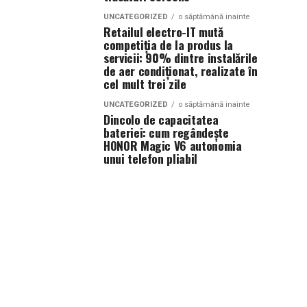
UNCATEGORIZED
o săptămână inainte
Retailul electro-IT mută
competiția de la produs la
servicii: 90% dintre instalările
de aer condiționat, realizate în
cel mult trei zile
UNCATEGORIZED
o săptămână inainte
Dincolo de capacitatea
bateriei: cum regândește
HONOR Magic V6 autonomia
unui telefon pliabil