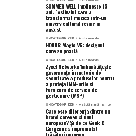
SUMMER WELL implineste 15
ani. Festivalul care a
transformat muzica intr-un
univers cultural revine in
august
UNCATEGORIZED
6 zile inainte
HONOR Magic V6: designul
care se poartă
UNCATEGORIZED
6 zile inainte
Zyxel Networks îmbunătățește
guvernanța în materie de
securitate a produselor pentru
a proteja IMM-urile și
furnizorii de servicii de
gestionare (MSP)
UNCATEGORIZED
o săptămână inainte
Care este diferența dintre un
brand coreean și unul
european? Și de ce Geek &
Gorgeous a împrumutat
trăsături coreene