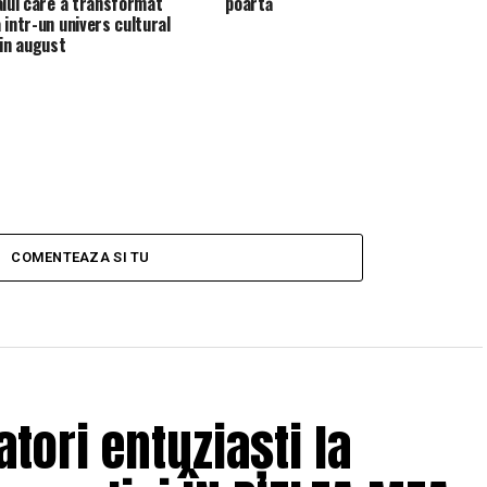
alul care a transformat
poartă
 intr-un univers cultural
 in august
COMENTEAZA SI TU
tori entuziaști la