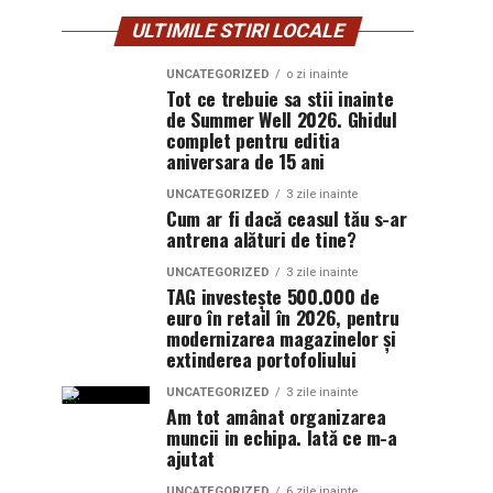
ULTIMILE STIRI LOCALE
UNCATEGORIZED
o zi inainte
Tot ce trebuie sa stii inainte
de Summer Well 2026. Ghidul
complet pentru editia
aniversara de 15 ani
UNCATEGORIZED
3 zile inainte
Cum ar fi dacă ceasul tău s-ar
antrena alături de tine?
UNCATEGORIZED
3 zile inainte
TAG investește 500.000 de
euro în retail în 2026, pentru
modernizarea magazinelor și
extinderea portofoliului
UNCATEGORIZED
3 zile inainte
Am tot amânat organizarea
muncii in echipa. Iată ce m-a
ajutat
UNCATEGORIZED
6 zile inainte