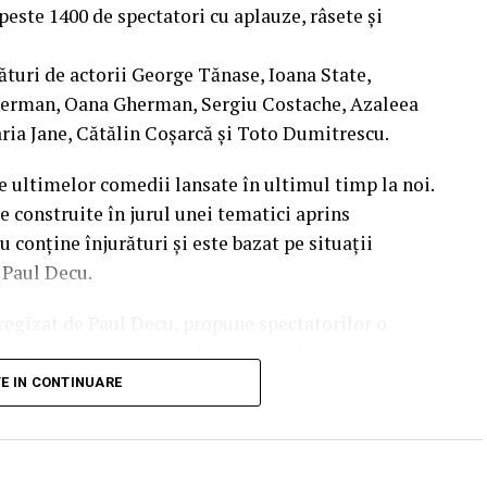
peste 1400 de spectatori cu aplauze, râsete și
ături de actorii George Tănase, Ioana State,
herman, Oana Gherman, Sergiu Costache, Azaleea
ria Jane, Cătălin Coșarcă și Toto Dumitrescu.
e ultimelor comedii lansate în ultimul timp la noi.
e construite în jurul unei tematici aprins
u conține înjurături și este bazat pe situații
l Paul Decu.
i regizat de Paul Decu, propune spectatorilor o
nite în micile certuri dintr-un cuplu: pentru cine e
 pe care patru cupluri de prieteni o duc la bun
TE IN CONTINUARE
end, personajele ajung să câștige o altă viziune
punerile, orgoliile și preconcepțiile, pentru a