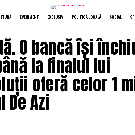
ULTURĂ
EVENIMENT
EXCLUSIV
POLITICĂ LOCALĂ
SOCIAL
SP
ă. O bancă își închi
ână la finalul lui
uții oferă celor 1 m
l De Azi