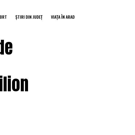
ORT
ȘTIRI DIN JUDEȚ
VIAȚA ÎN ARAD
de
ilion