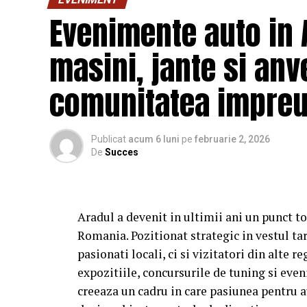
Evenimente auto in 
masini, jante si an
Cu râs pe săturate, surprize și personaje 
mea”
intră în cinematografele din toată ța
comunitatea impre
Spectatorilor li s-a pregătit o surpriză pe
Night” organizată în mai multe cinematogr
Publicat
acum 6 luni
pe
februarie 2, 2026
cumpără un bilet la comedia „În pielea me
De
Succes
Până pe 23 februarie, toți spectatorii din ț
mea” se pot înscrie în cursa pentru un iPh
Aradul a devenit in ultimii ani un punct t
biletului la cinema în
formularul dedicat 
Romania. Pozitionat strategic in vestul tar
sorți pe 24 februarie.
pasionati locali, ci si vizitatori din alte re
expozitiile, concursurile de tuning si eve
După proiecțiile speciale din Arad, Timișoa
creeaza un cadru in care pasiunea pentru a
Mare, Oradea, cu săli pline, multe aplauze,