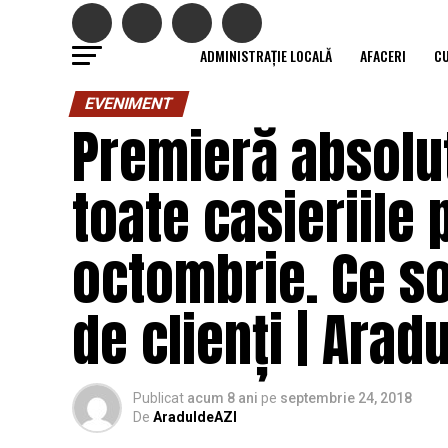
ADMINISTRAȚIE LOCALĂ
AFACERI
C
EVENIMENT
Premieră absolut
toate casieriile p
octombrie. Ce sol
de clienți | Aradu
Publicat
acum 8 ani
pe
septembrie 24, 2018
De
AraduldeAZI