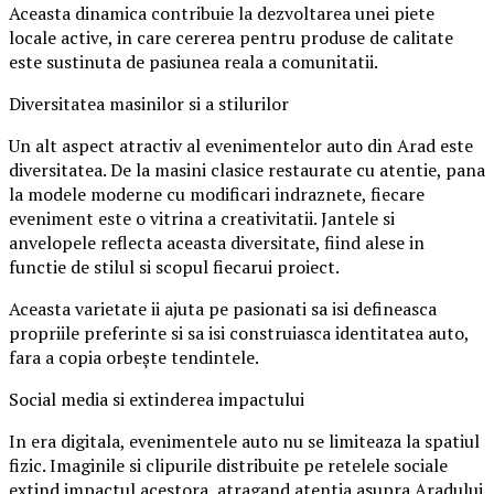
Aceasta dinamica contribuie la dezvoltarea unei piete
locale active, in care cererea pentru produse de calitate
este sustinuta de pasiunea reala a comunitatii.
Diversitatea masinilor si a stilurilor
Un alt aspect atractiv al evenimentelor auto din Arad este
diversitatea. De la masini clasice restaurate cu atentie, pana
la modele moderne cu modificari indraznete, fiecare
eveniment este o vitrina a creativitatii. Jantele si
anvelopele reflecta aceasta diversitate, fiind alese in
functie de stilul si scopul fiecarui proiect.
Aceasta varietate ii ajuta pe pasionati sa isi defineasca
propriile preferinte si sa isi construiasca identitatea auto,
fara a copia orbește tendintele.
Social media si extinderea impactului
In era digitala, evenimentele auto nu se limiteaza la spatiul
fizic. Imaginile si clipurile distribuite pe retelele sociale
extind impactul acestora, atragand atentia asupra Aradului