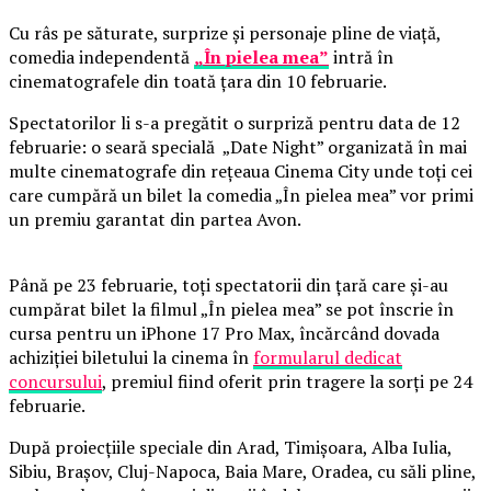
Cu râs pe săturate, surprize și personaje pline de viață,
comedia independentă
„În pielea mea”
intră în
cinematografele din toată țara din 10 februarie.
Spectatorilor li s-a pregătit o surpriză pentru data de 12
februarie: o seară specială „Date Night” organizată în mai
multe cinematografe din rețeaua Cinema City unde toți cei
care cumpără un bilet la comedia „În pielea mea” vor primi
un premiu garantat din partea Avon.
Până pe 23 februarie, toți spectatorii din țară care și-au
cumpărat bilet la filmul „În pielea mea” se pot înscrie în
cursa pentru un iPhone 17 Pro Max, încărcând dovada
achiziției biletului la cinema în
formularul dedicat
concursului
, premiul fiind oferit prin tragere la sorți pe 24
februarie.
După proiecțiile speciale din Arad, Timișoara, Alba Iulia,
Sibiu, Brașov, Cluj-Napoca, Baia Mare, Oradea, cu săli pline,