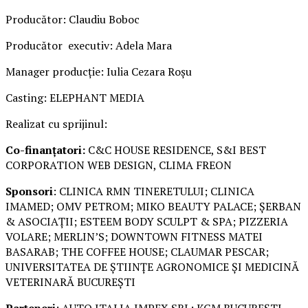
Producător: Claudiu Boboc
Producător executiv: Adela Mara
Manager producție: Iulia Cezara Roșu
Casting: ELEPHANT MEDIA
Realizat cu sprijinul:
Co-finanțatori:
C&C HOUSE RESIDENCE, S&I BEST
CORPORATION WEB DESIGN, CLIMA FREON
Sponsori
: CLINICA RMN TINERETULUI; CLINICA
IMAMED; OMV PETROM; MIKO BEAUTY PALACE; ȘERBAN
& ASOCIAȚII; ESTEEM BODY SCULPT & SPA; PIZZERIA
VOLARE; MERLIN’S; DOWNTOWN FITNESS MATEI
BASARAB; THE COFFEE HOUSE; CLAUMAR PESCAR;
UNIVERSITATEA DE ȘTIINȚE AGRONOMICE ȘI MEDICINĂ
VETERINARĂ BUCUREȘTI
Parteneri
: AUTO ITALIA IMPEX SRL; KGM BUCUREȘTI –