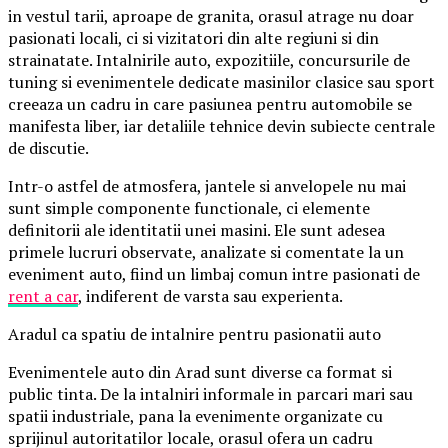
in vestul tarii, aproape de granita, orasul atrage nu doar
pasionati locali, ci si vizitatori din alte regiuni si din
strainatate. Intalnirile auto, expozitiile, concursurile de
tuning si evenimentele dedicate masinilor clasice sau sport
creeaza un cadru in care pasiunea pentru automobile se
manifesta liber, iar detaliile tehnice devin subiecte centrale
de discutie.
Intr-o astfel de atmosfera, jantele si anvelopele nu mai
sunt simple componente functionale, ci elemente
definitorii ale identitatii unei masini. Ele sunt adesea
primele lucruri observate, analizate si comentate la un
eveniment auto, fiind un limbaj comun intre pasionati de
rent a car
, indiferent de varsta sau experienta.
Aradul ca spatiu de intalnire pentru pasionatii auto
Evenimentele auto din Arad sunt diverse ca format si
public tinta. De la intalniri informale in parcari mari sau
spatii industriale, pana la evenimente organizate cu
sprijinul autoritatilor locale, orasul ofera un cadru