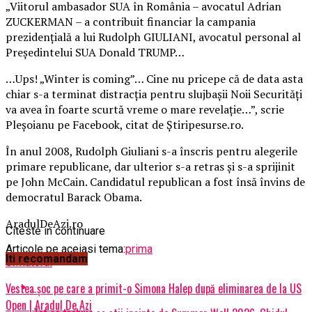
„Viitorul ambasador SUA în România – avocatul Adrian
ZUCKERMAN – a contribuit financiar la campania
prezidenţială a lui Rudolph GIULIANI, avocatul personal al
Preşedintelui SUA Donald TRUMP…
…Ups! „Winter is coming”… Cine nu pricepe că de data asta
chiar s-a terminat distracţia pentru slujbaşii Noii Securităţi
va avea în foarte scurtă vreme o mare revelaţie…”, scrie
Pleşoianu pe Facebook, citat de Știripesurse.ro.
În anul 2008, Rudolph Giuliani s-a înscris pentru alegerile
primare republicane, dar ulterior s-a retras şi s-a sprijinit
pe John McCain. Candidatul republican a fost însă învins de
democratul Barack Obama.
AradulDeAzi.ro
Citeste in continuare
Articole pe aceiasi tema:
prima
Iti recomandam
Urmatorul
Vestea șoc pe care a primit-o Simona Halep după eliminarea de la US
Open | Aradul De Azi