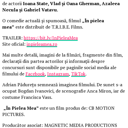
de actorii
Ioana State, Vlad și Oana Gherman, Azaleea
Necula și Gabriel Vatavu.
O comedie actuală și spumoasă, filmul
„În pielea
mea”
este distribuit de T.R.I.B.E. Films.
TRAILER:
https://bit.ly/InPieleaMea
Site oficial:
inpieleamea.ro
Mai multe detalii, imagini de la filmări, fragmente din film,
declarații din partea actorilor și informații despre
concursuri sunt disponibile pe paginile social media ale
filmului de
Facebook
,
Instagram
,
TikTok
.
Adrian Pădurețu semnează imaginea filmului. De sunet s-a
ocupat Bogdan Ivanovici, de scenografie Anca Miron, iar de
costume Francisca Vass.
„În Pielea Mea”
este un film produs de: CB MOTION
PICTURES.
Producător asociat: MAGNETIC MEDIA PRODUCTIONS