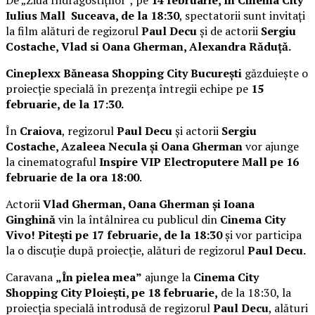
Iulius Mall Suceava, de la 18:30
, spectatorii sunt invitați
la film alături de regizorul
Paul Decu
și de actorii
Sergiu
Costache, Vlad si Oana Gherman, Alexandra Răduță.
Cineplexx Băneasa Shopping City București
găzduiește o
proiecție specială în prezența întregii echipe pe
15
februarie, de la 17:30.
În
Craiova
, regizorul
Paul Decu
și actorii
Sergiu
Costache, Azaleea Necula și Oana Gherman
vor ajunge
la cinematograful
Inspire VIP Electroputere Mall pe 16
februarie de la ora 18:00
.
Actorii
Vlad Gherman, Oana Gherman și Ioana
Ginghină
vin la întâlnirea cu publicul din
Cinema City
Vivo! Pitești pe 17 februarie, de la 18:30
și vor participa
la o discuție după proiecție, alături de regizorul
Paul Decu.
Caravana
„În pielea mea”
ajunge la
Cinema City
Shopping City Ploiești, pe 18 februarie,
de la 18:30, la
proiecția specială introdusă de regizorul
Paul Decu
, alături