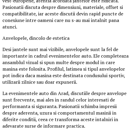
vest-europene, atentia acordata jantelor este ridicata.
Pasionatii discuta despre dimensiuni, materiale, offset si
compatibilitate, iar aceste discutii devin rapid puncte de
conexiune intre oameni care nu s-au mai intalnit pana
atunci.
Anvelopele, dincolo de estetica
Desi jantele sunt mai vizibile, anvelopele sunt la fel de
importante in cadrul evenimentelor auto. Ele completeaza
ansamblul vizual si spun multe despre modul in care
masina este folosita. Profilul, latimea si tipul anvelopelor
pot indica daca masina este destinata condusului sportiv,
utilizarii zilnice sau doar expunerii.
La evenimentele auto din Arad, discutiile despre anvelope
sunt frecvente, mai ales in randul celor interesati de
performanta si siguranta. Pasionatii schimba impresii
despre aderenta, uzura si comportamentul masinii in
diferite conditii, ceea ce transforma aceste intalniri in
adevarate surse de informare practica.