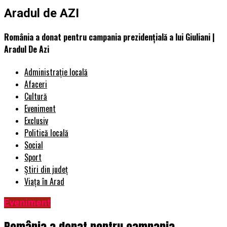
Aradul de AZI
România a donat pentru campania prezidenţială a lui Giuliani |
Aradul De Azi
Administrație locală
Afaceri
Cultură
Eveniment
Exclusiv
Politică locală
Social
Sport
Știri din județ
Viața în Arad
Eveniment