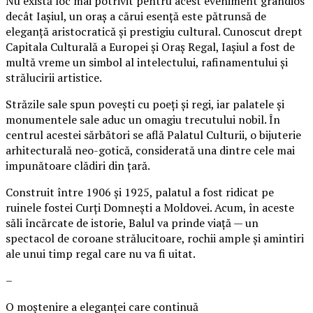
Nu există loc mai potrivit pentru acest eveniment grandios
decât Iașiul, un oraș a cărui esență este pătrunsă de
eleganță aristocratică și prestigiu cultural. Cunoscut drept
Capitala Culturală a Europei și Oraș Regal, Iașiul a fost de
multă vreme un simbol al intelectului, rafinamentului și
strălucirii artistice.
Străzile sale spun povești cu poeți și regi, iar palatele și
monumentele sale aduc un omagiu trecutului nobil. În
centrul acestei sărbători se află Palatul Culturii, o bijuterie
arhitecturală neo-gotică, considerată una dintre cele mai
impunătoare clădiri din țară.
Construit între 1906 și 1925, palatul a fost ridicat pe
ruinele fostei Curți Domnești a Moldovei. Acum, în aceste
săli încărcate de istorie, Balul va prinde viață — un
spectacol de coroane strălucitoare, rochii ample și amintiri
ale unui timp regal care nu va fi uitat.
–
O moștenire a eleganței care continuă