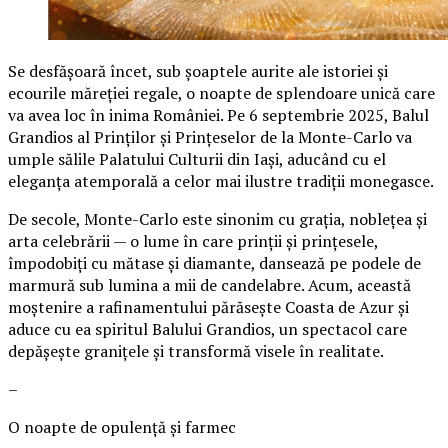
Se desfășoară încet, sub șoaptele aurite ale istoriei și
ecourile măreției regale, o noapte de splendoare unică care
va avea loc în inima României. Pe 6 septembrie 2025, Balul
Grandios al Prinților și Prințeselor de la Monte-Carlo va
umple sălile Palatului Culturii din Iași, aducând cu el
eleganța atemporală a celor mai ilustre tradiții monegasce.
De secole, Monte-Carlo este sinonim cu grația, noblețea și
arta celebrării — o lume în care prinții și prințesele,
împodobiți cu mătase și diamante, dansează pe podele de
marmură sub lumina a mii de candelabre. Acum, această
moștenire a rafinamentului părăsește Coasta de Azur și
aduce cu ea spiritul Balului Grandios, un spectacol care
depășește granițele și transformă visele în realitate.
–
O noapte de opulență și farmec