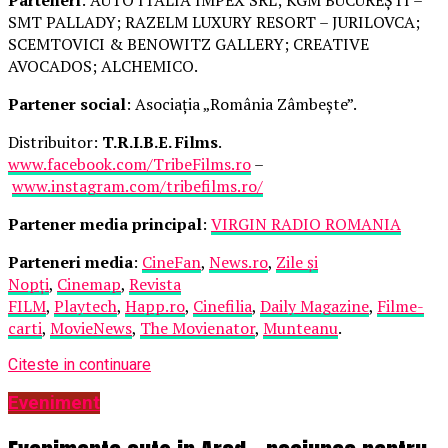
SMT PALLADY; RAZELM LUXURY RESORT – JURILOVCA;
SCEMTOVICI & BENOWITZ GALLERY; CREATIVE
AVOCADOS; ALCHEMICO.
Partener social
: Asociația „România Zâmbește”.
Distribuitor:
T.R.I.B.E. Films
.
www.facebook.com/TribeFilms.ro
–
www.instagram.com/tribefilms.ro/
Partener media principal
:
VIRGIN RADIO ROMANIA
Parteneri media
:
CineFan
,
News.ro
,
Zile și
Nopți
,
Cinemap
,
Revista
FILM
,
Playtech
,
Happ.ro
,
Cinefilia
,
Daily Magazine
,
Filme-
carti
,
MovieNews
,
The Movienator
,
Munteanu
.
Citeste in continuare
Eveniment