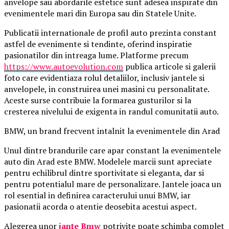
anvelope sau abordarile estetice sunt adesea inspirate din
evenimentele mari din Europa sau din Statele Unite.
Publicatii internationale de profil auto prezinta constant
astfel de evenimente si tendinte, oferind inspiratie
pasionatilor din intreaga lume. Platforme precum
https://www.autoevolution.com
publica articole si galerii
foto care evidentiaza rolul detaliilor, inclusiv jantele si
anvelopele, in construirea unei masini cu personalitate.
Aceste surse contribuie la formarea gusturilor si la
cresterea nivelului de exigenta in randul comunitatii auto.
BMW, un brand frecvent intalnit la evenimentele din Arad
Unul dintre brandurile care apar constant la evenimentele
auto din Arad este BMW. Modelele marcii sunt apreciate
pentru echilibrul dintre sportivitate si eleganta, dar si
pentru potentialul mare de personalizare. Jantele joaca un
rol esential in definirea caracterului unui BMW, iar
pasionatii acorda o atentie deosebita acestui aspect.
Alegerea unor
jante Bmw
potrivite poate schimba complet