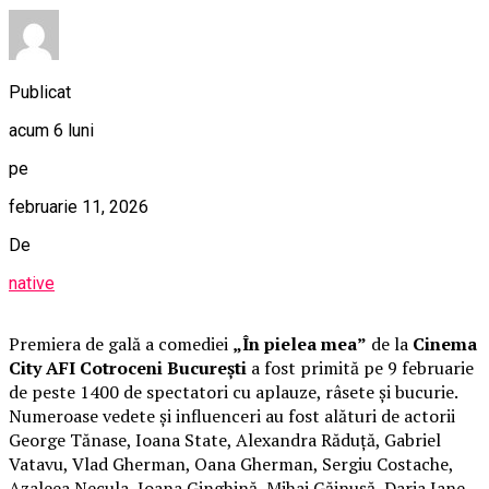
Publicat
acum 6 luni
pe
februarie 11, 2026
De
native
Premiera de gală a comediei
„În pielea mea”
de la
Cinema
City AFI Cotroceni București
a fost primită pe 9 februarie
de peste 1400 de spectatori cu aplauze, râsete și bucurie.
Numeroase vedete și influenceri au fost alături de actorii
George Tănase, Ioana State, Alexandra Răduță, Gabriel
Vatavu, Vlad Gherman, Oana Gherman, Sergiu Costache,
Azaleea Necula, Ioana Ginghină, Mihai Găinușă, Daria Jane,