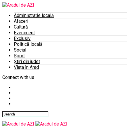
Administrație locală
Afaceri
Cultură
Eveniment
Exclusiv
Politică locală
Social
Sport
Știri din județ
Viața în Arad
Connect with us