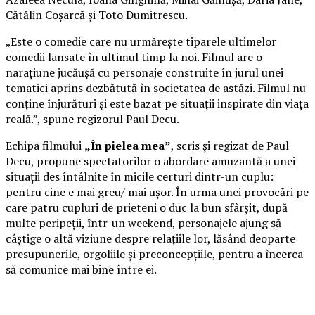
Cătălin Coșarcă și Toto Dumitrescu.
„Este o comedie care nu urmărește tiparele ultimelor
comedii lansate în ultimul timp la noi. Filmul are o
narațiune jucăușă cu personaje construite în jurul unei
tematici aprins dezbătută în societatea de astăzi. Filmul nu
conține înjurături și este bazat pe situații inspirate din viața
reală.”, spune regizorul Paul Decu.
Echipa filmului
„În pielea mea”
, scris și regizat de Paul
Decu, propune spectatorilor o abordare amuzantă a unei
situații des întâlnite în micile certuri dintr-un cuplu:
pentru cine e mai greu/ mai ușor. În urma unei provocări pe
care patru cupluri de prieteni o duc la bun sfârșit, după
multe peripeții, într-un weekend, personajele ajung să
câștige o altă viziune despre relațiile lor, lăsând deoparte
presupunerile, orgoliile și preconcepțiile, pentru a încerca
să comunice mai bine între ei.