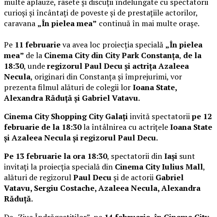
multe aplauze, râsete și discuții îndelungate cu spectatorii
curioși și încântați de poveste și de prestațiile actorilor,
caravana
„În pielea mea”
continuă în mai multe orașe.
Pe
11 februarie
va avea loc proiecția specială
„În pielea
mea”
de la
Cinema City din City Park Constanța
,
de la
18:30
, unde
regizorul Paul Decu și actrița Azaleea
Necula
, originari din Constanța și împrejurimi, vor
prezenta filmul alături de colegii lor
Ioana State,
Alexandra Răduță și Gabriel Vatavu.
Cinema City Shopping City Galați
invită spectatorii
pe 12
februarie de la 18:30
la întâlnirea cu actrițele
Ioana State
și Azaleea Necula și regizorul Paul Decu.
Pe 13 februarie la ora 18:30
, spectatorii din
Iași
sunt
invitați la proiecția specială din
Cinema City Iulius Mall
,
alături de regizorul
Paul Decu
și de actorii
Gabriel
Vatavu, Sergiu Costache, Azaleea Necula, Alexandra
Răduță.
De „Ziua Îndrăgostiților”, pe
14 februarie, în Cinema City