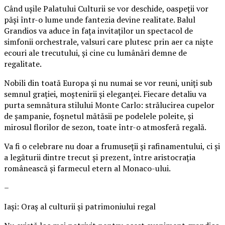
Când ușile Palatului Culturii se vor deschide, oaspeții vor
păși într-o lume unde fantezia devine realitate. Balul
Grandios va aduce în fața invitaților un spectacol de
simfonii orchestrale, valsuri care plutesc prin aer ca niște
ecouri ale trecutului, și cine cu lumânări demne de
regalitate.
Nobili din toată Europa și nu numai se vor reuni, uniți sub
semnul grației, moștenirii și eleganței. Fiecare detaliu va
purta semnătura stilului Monte Carlo: strălucirea cupelor
de șampanie, foșnetul mătăsii pe podelele poleite, și
mirosul florilor de sezon, toate într-o atmosferă regală.
Va fi o celebrare nu doar a frumuseții și rafinamentului, ci și
a legăturii dintre trecut și prezent, între aristocrația
românească și farmecul etern al Monaco-ului.
–
Iași: Oraș al culturii și patrimoniului regal