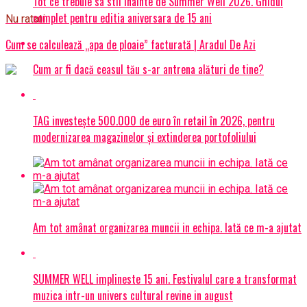
Tot ce trebuie sa stii inainte de Summer Well 2026. Ghidul
complet pentru editia aniversara de 15 ani
Nu ratati
Cum se calculează „apa de ploaie” facturată | Aradul De Azi
Cum ar fi dacă ceasul tău s-ar antrena alături de tine?
TAG investește 500.000 de euro în retail în 2026, pentru
modernizarea magazinelor și extinderea portofoliului
Am tot amânat organizarea muncii in echipa. Iată ce m-a ajutat
SUMMER WELL implineste 15 ani. Festivalul care a transformat
muzica intr-un univers cultural revine in august