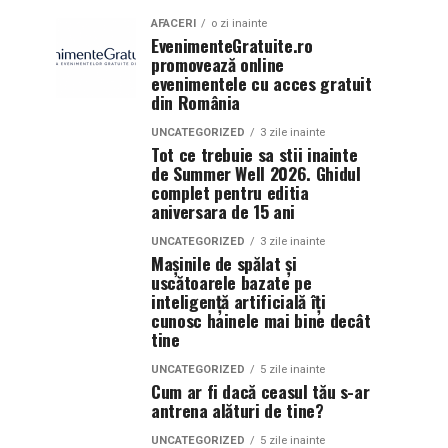
AFACERI
o zi inainte
EvenimenteGratuite.ro
promovează online
evenimentele cu acces gratuit
din România
UNCATEGORIZED
3 zile inainte
Tot ce trebuie sa stii inainte
de Summer Well 2026. Ghidul
complet pentru editia
aniversara de 15 ani
UNCATEGORIZED
3 zile inainte
Mașinile de spălat și
uscătoarele bazate pe
inteligență artificială îți
cunosc hainele mai bine decât
tine
UNCATEGORIZED
5 zile inainte
Cum ar fi dacă ceasul tău s-ar
antrena alături de tine?
UNCATEGORIZED
5 zile inainte