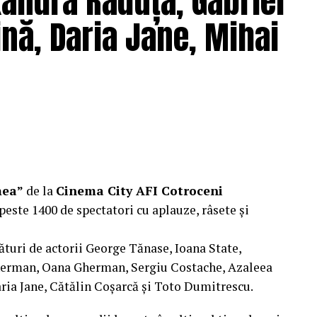
xandra Răduță, Gabriel
nă, Daria Jane, Mihai
mea”
de la
Cinema City AFI Cotroceni
peste 1400 de spectatori cu aplauze, râsete și
ături de actorii George Tănase, Ioana State,
herman, Oana Gherman, Sergiu Costache, Azaleea
ria Jane, Cătălin Coșarcă și Toto Dumitrescu.