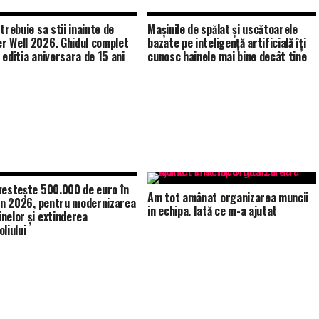
trebuie sa stii inainte de
Mașinile de spălat și uscătoarele
 Well 2026. Ghidul complet
bazate pe inteligență artificială îți
 editia aniversara de 15 ani
cunosc hainele mai bine decât tine
vestește 500.000 de euro în
Am tot amânat organizarea muncii
 în 2026, pentru modernizarea
in echipa. Iată ce m-a ajutat
nelor și extinderea
liului