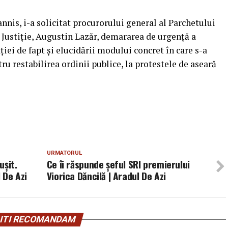
nis, i-a solicitat procurorului general al Parchetului
i Justiţie, Augustin Lazăr, demararea de urgenţă a
aţiei de fapt şi elucidării modului concret în care s-a
u restabilirea ordinii publice, la protestele de aseară
URMATORUL
ușit.
Ce îi răspunde șeful SRI premierului
 De Azi
Viorica Dăncilă | Aradul De Azi
ITI RECOMANDAM