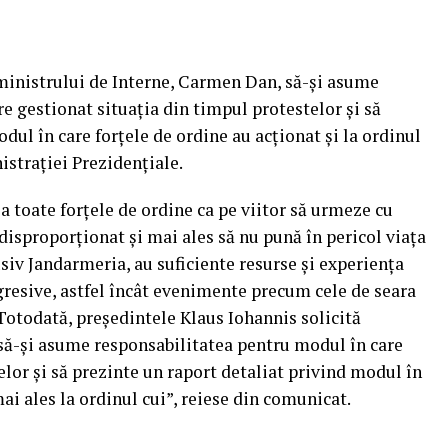
 ministrului de Interne, Carmen Dan, să-şi asume
e gestionat situaţia din timpul protestelor şi să
dul în care forţele de ordine au acţionat şi la ordinul
istraţiei Prezidenţiale.
a toate forţele de ordine ca pe viitor să urmeze cu
disproporţionat şi mai ales să nu pună în pericol viaţa
usiv Jandarmeria, au suficiente resurse şi experienţa
resive, astfel încât evenimente precum cele de seara
 Totodată, preşedintele Klaus Iohannis solicită
să-şi asume responsabilitatea pentru modul în care
elor şi să prezinte un raport detaliat privind modul în
mai ales la ordinul cui”, reiese din comunicat.