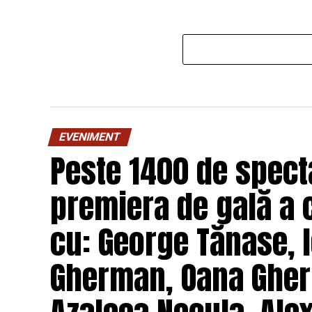
EVENIMENT
Peste 1400 de specta
premiera de gală a 
cu: George Tănase, I
Gherman, Oana Gher