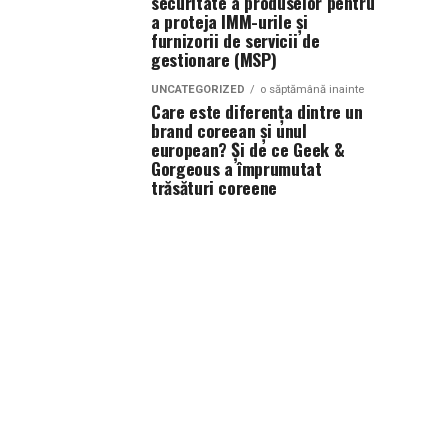
securitate a produselor pentru
a proteja IMM-urile și
furnizorii de servicii de
gestionare (MSP)
UNCATEGORIZED
o săptămână inainte
Care este diferența dintre un
brand coreean și unul
european? Și de ce Geek &
Gorgeous a împrumutat
trăsături coreene