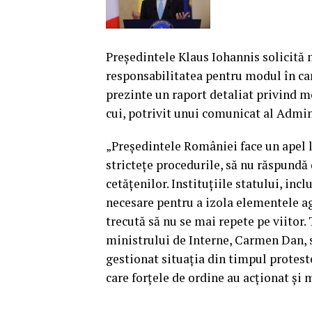
Preşedintele Klaus Iohannis solicită
responsabilitatea pentru modul în car
prezinte un raport detaliat privind mo
cui, potrivit unui comunicat al Admin
„Preşedintele României face un apel l
stricteţe procedurile, să nu răspundă 
cetăţenilor.
Instituţiile statului, incl
necesare pentru a izola elementele ag
trecută să nu se mai repete pe viitor.
ministrului de Interne, Carmen Dan, 
gestionat situaţia din timpul protest
care forţele de ordine au acţionat şi 