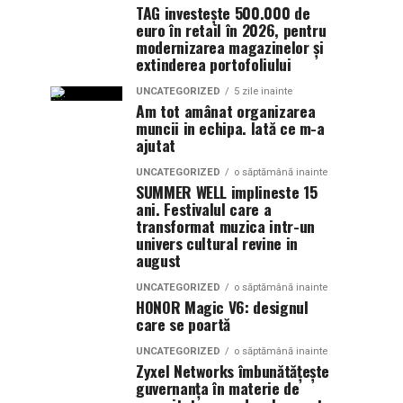
TAG investește 500.000 de
euro în retail în 2026, pentru
modernizarea magazinelor și
extinderea portofoliului
UNCATEGORIZED
5 zile inainte
Am tot amânat organizarea
muncii in echipa. Iată ce m-a
ajutat
UNCATEGORIZED
o săptămână inainte
SUMMER WELL implineste 15
ani. Festivalul care a
transformat muzica intr-un
univers cultural revine in
august
UNCATEGORIZED
o săptămână inainte
HONOR Magic V6: designul
care se poartă
UNCATEGORIZED
o săptămână inainte
Zyxel Networks îmbunătățește
guvernanța în materie de