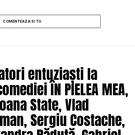
COMENTEAZA SI TU
tori entuziaști la
comediei ÎN PIELEA MEA,
oana State, Vlad
man, Sergiu Costache,