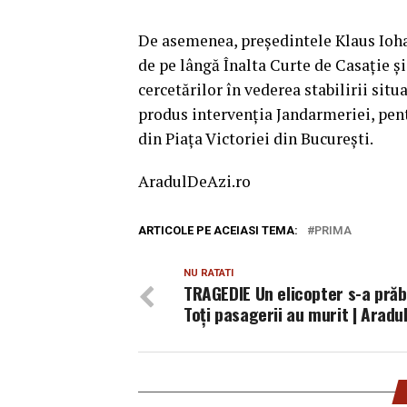
De asemenea, preşedintele Klaus Iohan
de pe lângă Înalta Curte de Casaţie ş
cercetărilor în vederea stabilirii situ
produs intervenţia Jandarmeriei, pentr
din Piaţa Victoriei din Bucureşti.
AradulDeAzi.ro
ARTICOLE PE ACEIASI TEMA:
PRIMA
NU RATATI
TRAGEDIE Un elicopter s-a prăb
Toți pasagerii au murit | Aradul