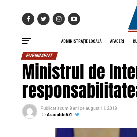
ADMINISTRAȚIE LOCALĂ
AFACERI
C
EVENIMENT
Ministrul de Int
responsabilitatea
Publicat
acum 8 ani
pe
august 11, 2018
De
AraduldeAZI