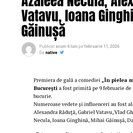
Azaleea Necula, Ale
Vatavu, Ioana Ginghi
Găinușă
Publicat
acum 6 luni
pe
februarie 11, 2026
De
native
Premiera de gală a comediei
„În pielea 
București
a fost primită pe 9 februarie de 
bucurie.
Numeroase vedete și influenceri au fost al
Alexandra Răduță, Gabriel Vatavu, Vlad G
Necula, Ioana Ginghină, Mihai Găinușă, Da