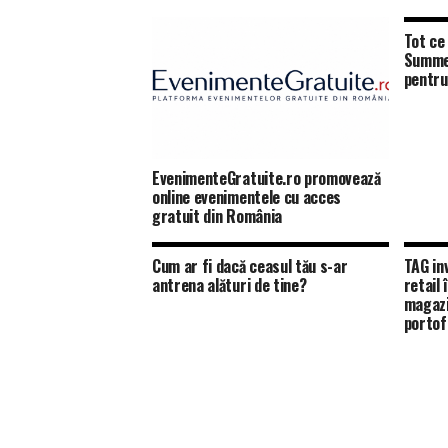
Tot ce 
Summer
pentru
EvenimenteGratuite.ro promovează
online evenimentele cu acces
gratuit din România
Cum ar fi dacă ceasul tău s-ar
TAG in
antrena alături de tine?
retail
magazi
portofo