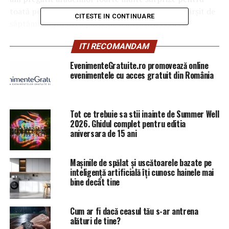
toată perioada, până la 1 septembrie. În acest sfârșit de
CITESTE IN CONTINUARE
săptămână vor avea parte de o mostră a ceea ce
înseamnă distracția pe plaja noastră. Le-am pregătit
ITI RECOMANDAM
petreceri cu spumă, color-fight, dar și muzică foarte
bună. Alături de noi va fi Dj Andi, Dj Sebuh și NINHO”, a
EvenimenteGratuite.ro promovează online
declarat primarul Ghiorocului.
evenimentele cu acces gratuit din România
Tot ce trebuie sa stii inainte de Summer Well
2026. Ghidul complet pentru editia
aniversara de 15 ani
Mașinile de spălat și uscătoarele bazate pe
inteligență artificială îți cunosc hainele mai
bine decât tine
Intenția autorităților este să transforme plaja de la
Cum ar fi dacă ceasul tău s-ar antrena
Ghioroc într-o stațiune de interes național, în acest sens
alături de tine?
făcându-se investiții de an de an. Zona dispune de o