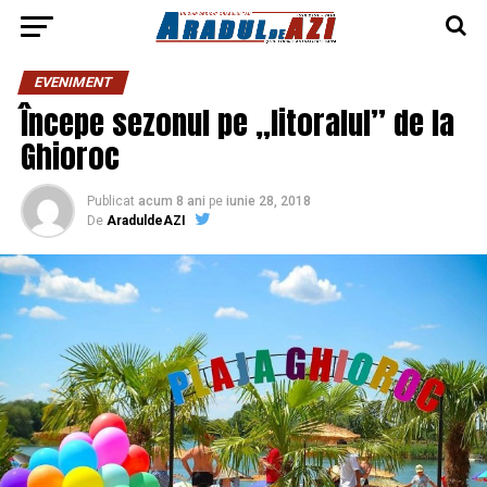
EVENIMENT
Începe sezonul pe „litoralul” de la
Ghioroc
Publicat
acum 8 ani
pe
iunie 28, 2018
De
AraduldeAZI