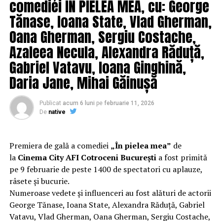
comediei ÎN PIELEA MEA, cu: George
tradiţionalul foc de tabără, iar a doua zi, 2 septembrie, se
Tănase, Ioana State, Vlad Gherman,
va deschide Festivalul Vinului.
Oana Gherman, Sergiu Costache,
Azaleea Necula, Alexandra Răduță,
Gabriel Vatavu, Ioana Ginghină,
Daria Jane, Mihai Găinușă
ARTICOLE PE ACEIASI TEMA:
PRIMA
Publicat
acum 6 luni
pe
februarie 11, 2026
URMATORUL
De
native
Șoselele din Arad crapă sub tonajul de peste 3,5 tone
NU RATATI
Stagiune plină la teatrul Arad. Cinci premiere, trei
Premiera de gală a comediei
„În pielea mea”
de
artiști noi, sute de spectacole și mii de spectatori!
la
Cinema City AFI Cotroceni București
a fost primită
pe 9 februarie de peste 1400 de spectatori cu aplauze,
râsete și bucurie.
Numeroase vedete și influenceri au fost alături de actorii
George Tănase, Ioana State, Alexandra Răduță, Gabriel
Vatavu, Vlad Gherman, Oana Gherman, Sergiu Costache,