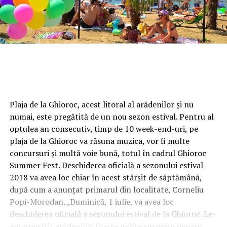
Plaja de la Ghioroc, acest litoral al arădenilor și nu
numai, este pregătită de un nou sezon estival. Pentru al
optulea an consecutiv, timp de 10 week-end-uri, pe
plaja de la Ghioroc va răsuna muzica, vor fi multe
concursuri și multă voie bună, totul în cadrul Ghioroc
Summer Fest. Deschiderea oficială a sezonului estival
2018 va avea loc chiar în acest stârșit de săptămână,
după cum a anunțat primarul din localitate, Corneliu
Popi-Morodan. „Duminică, 1 iulie, va avea loc
deschiderea oficială a sezonului estival de la Ghioroc. Le-
am pregătit arădenilor foarte multe surprize pentru