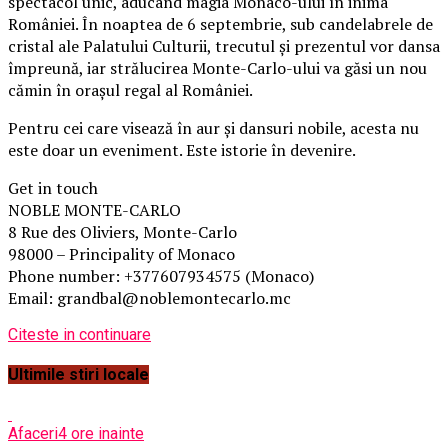
spectacol unic, aducând magia Monaco-ului în inima
României. În noaptea de 6 septembrie, sub candelabrele de
cristal ale Palatului Culturii, trecutul și prezentul vor dansa
împreună, iar strălucirea Monte-Carlo-ului va găsi un nou
cămin în orașul regal al României.
Pentru cei care visează în aur și dansuri nobile, acesta nu
este doar un eveniment. Este istorie în devenire.
Get in touch
NOBLE MONTE-CARLO
8 Rue des Oliviers, Monte-Carlo
98000 – Principality of Monaco
Phone number: +377607934575 (Monaco)
Email: grandbal@noblemontecarlo.mc
Citeste in continuare
Ultimile stiri locale
Afaceri
4 ore inainte