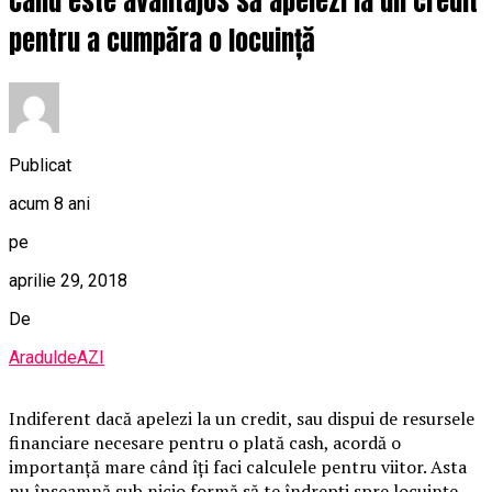
Când este avantajos să apelezi la un credit
pentru a cumpăra o locuință
Publicat
acum 8 ani
pe
aprilie 29, 2018
De
AraduldeAZI
Indiferent dacă apelezi la un credit, sau dispui de resursele
financiare necesare pentru o plată cash, acordă o
importanță mare când îți faci calculele pentru viitor. Asta
nu înseamnă sub nicio formă să te îndrepți spre locuințe