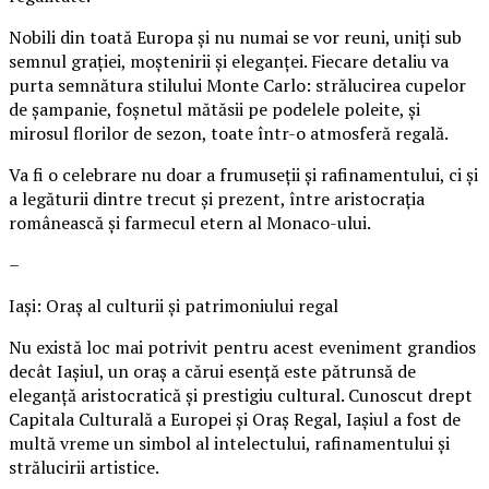
Nobili din toată Europa și nu numai se vor reuni, uniți sub
semnul grației, moștenirii și eleganței. Fiecare detaliu va
purta semnătura stilului Monte Carlo: strălucirea cupelor
de șampanie, foșnetul mătăsii pe podelele poleite, și
mirosul florilor de sezon, toate într-o atmosferă regală.
Va fi o celebrare nu doar a frumuseții și rafinamentului, ci și
a legăturii dintre trecut și prezent, între aristocrația
românească și farmecul etern al Monaco-ului.
–
Iași: Oraș al culturii și patrimoniului regal
Nu există loc mai potrivit pentru acest eveniment grandios
decât Iașiul, un oraș a cărui esență este pătrunsă de
eleganță aristocratică și prestigiu cultural. Cunoscut drept
Capitala Culturală a Europei și Oraș Regal, Iașiul a fost de
multă vreme un simbol al intelectului, rafinamentului și
strălucirii artistice.