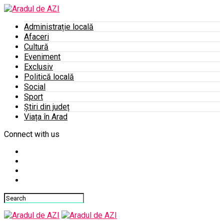
Administrație locală
Afaceri
Cultură
Eveniment
Exclusiv
Politică locală
Social
Sport
Știri din județ
Viața în Arad
Connect with us