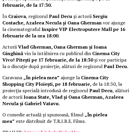
februarie, de la 17:30.
În
Craiova
, regizorul
Paul Decu
și actorii
Sergiu
Costache, Azaleea Necula și Oana Gherman
vor ajunge
la cinematograful
Inspire VIP Electroputere Mall pe 16
februarie de la ora 18:00
.
Actorii
Vlad Gherman, Oana Gherman și Ioana
Ginghină
vin la întâlnirea cu publicul din
Cinema City
Vivo! Pitești pe 17 februarie, de la 18:30
și vor participa
la o discuție după proiecție, alături de regizorul
Paul Decu.
Caravana
„În pielea mea”
ajunge la
Cinema City
Shopping City Ploiești, pe 18 februarie,
de la 18:30, la
proiecția specială introdusă de regizorul
Paul Decu
, alături
de actorii
Ioana State, Vlad și Oana Gherman, Azaleea
Necula și Gabriel Vatavu.
O comedie actuală și spumoasă, filmul
„În pielea
mea”
este distribuit de T.R.I.B.E. Films.