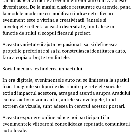
Un alt aspect atractiv al evenimentelor auto din Arad este
diversitatea. De la masini clasice restaurate cu atentie, pana
la modele moderne cu modificari indraznete, fiecare
eveniment este o vitrina a creativitatii. Jantele si
anvelopele reflecta aceasta diversitate, fiind alese in
functie de stilul si scopul fiecarui proiect.
Aceasta varietate ii ajuta pe pasionati sa isi defineasca
propriile preferinte si sa isi construiasca identitatea auto,
fara a copia orbește tendintele.
Social media si extinderea impactului
In era digitala, evenimentele auto nu se limiteaza la spatiul
fizic. Imaginile si clipurile distribuite pe retelele sociale
extind impactul acestora, atragand atentia asupra Aradului
ca oras activ in zona auto. Jantele si anvelopele, fiind
extrem de vizuale, sunt adesea in centrul acestor postari.
Aceasta expunere online aduce noi participanti la
evenimentele viitoare si consolideaza reputatia comunitatii
auto locale.