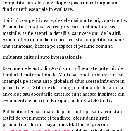
competitii, jantele si anvelopele joaca un rol important,
fiind criterii esentiale in evaluare.
Spiritul competitiv este, de cele mai multe ori, constructiv.
Pasionatii se motiveaza reciproc sa isi imbunatateasca
masinile, sa fie atenti la detalii si sa invete unii de la altii.
Aradul ofera un mediu in care aceasta competitie ramane
una sanatoasa, bazata pe respect si pasiune comuna.
Influenta culturii auto internationale
Evenimentele auto din Arad sunt influentate puternic de
tendintele internationale. Multi pasionati urmaresc ce se
intampla pe scena auto globala si aduc aceste influente in
proiectele lor. Stilurile de tuning, combinatiile de jante si
anvelope sau abordarile estetice sunt adesea inspirate din
evenimentele mari din Europa sau din Statele Unite.
Publicatii internationale de profil auto prezinta constant
astfel de evenimente si tendinte, oferind inspiratie
pasionatilor din intreaga lume. Platforme precum
https://www.autoevolution.com
publica articole si galerii