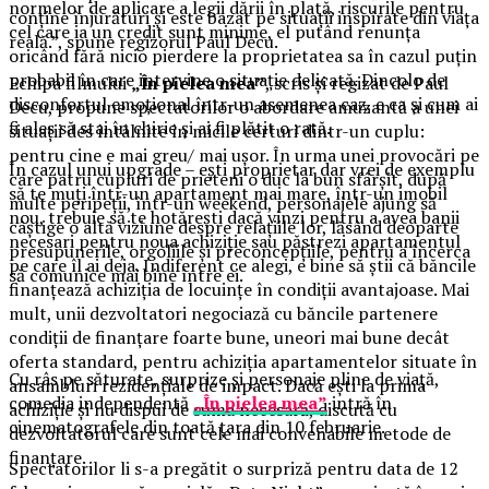
normelor de aplicare a legii dării în plată, riscurile pentru
conține înjurături și este bazat pe situații inspirate din viața
cel care ia un credit sunt minime, el putând renunța
reală.”, spune regizorul Paul Decu.
oricând fără nicio pierdere la proprietatea sa în cazul puțin
probabil în care intervine o situație delicată. Dincolo de
Echipa filmului
„În pielea mea”
, scris și regizat de Paul
disconfortul emoțional într-un asemenea caz, e ca și cum ai
Decu, propune spectatorilor o abordare amuzantă a unei
fi ales să stai în chirie și ai fi plătit o rată.
situații des întâlnite în micile certuri dintr-un cuplu:
pentru cine e mai greu/ mai ușor. În urma unei provocări pe
În cazul unui upgrade – ești proprietar dar vrei de exemplu
care patru cupluri de prieteni o duc la bun sfârșit, după
să te muți într-un apartament mai mare, într-un imobil
multe peripeții, într-un weekend, personajele ajung să
nou, trebuie să te hotărești dacă vinzi pentru a avea banii
câștige o altă viziune despre relațiile lor, lăsând deoparte
necesari pentru noua achiziție sau păstrezi apartamentul
presupunerile, orgoliile și preconcepțiile, pentru a încerca
pe care îl ai deja. Indiferent ce alegi, e bine să știi că băncile
să comunice mai bine între ei.
finanțează achiziția de locuințe în condiții avantajoase. Mai
mult, unii dezvoltatori negociază cu băncile partenere
condiții de finanțare foarte bune, uneori mai bune decât
oferta standard, pentru achiziția apartamentelor situate în
Cu râs pe săturate, surprize și personaje pline de viață,
ansambluri rezidențiale de impact. Dacă ești la prima
comedia independentă
„În pielea mea”
intră în
achiziție și nu dispui de suma necesară, discută cu
cinematografele din toată țara din 10 februarie.
dezvoltatorul care sunt cele mai convenabile metode de
finanțare.
Spectatorilor li s-a pregătit o surpriză pentru data de 12