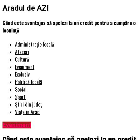
Aradul de AZI
Când este avantajos să apelezi la un credit pentru a cumpăra o
locuință
Administrație locală
Afaceri
Cultură
Eveniment
Exclusiv
Politică locală
Social
Sport
Știri din județ
Viața în Arad
Eveniment