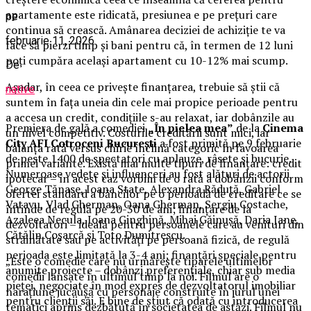
apartamente este ridicată, presiunea e pe prețuri care
pe
continua să crească. Amânarea deciziei de achiziție te va
februarie 11, 2026
face să pierzi timp și bani pentru că, în termen de 12 luni
poți cumpăra același apartament cu 10-12% mai scump.
De
Așadar, în ceea ce privește finanțarea, trebuie să știi că
native
suntem în fața uneia din cele mai propice perioade pentru
a accesa un credit, condițiile s-au relaxat, iar dobânzile au
Premiera de gală a comediei
„În pielea mea”
de la
Cinema
un nivel competitiv. Costurile creditării sunt mici, iar
City AFI Cotroceni București
a fost primită pe 9 februarie
balanța rată versus chirie înclină categoric în favoarea
de peste 1400 de spectatori cu aplauze, râsete și bucurie.
primei variante. Există mai multe tipuri de finanțare: credit
Numeroase vedete și influenceri au fost alături de actorii
ipotecar – în acest caz vorbim de o rată a dobânzii conform
George Tănase, Ioana State, Alexandra Răduță, Gabriel
ofertei standard a băncilor pe o perioadă de creditare ce se
Vatavu, Vlad Gherman, Oana Gherman, Sergiu Costache,
întinde de regulă pe 20-30 de ani; finanțare de la
Azaleea Necula, Ioana Ginghină, Mihai Găinușă, Daria Jane,
dezvoltatori – ideală pentru persoanele care au venituri din
Cătălin Coșarcă și Toto Dumitrescu.
străinătate sau pe activități pe persoană fizică, de regulă
perioada este limitată la 3-4 ani; finanțări speciale pentru
„Este o comedie care nu urmărește tiparele ultimelor
anumite proiecte – dobânzi preferențiale, chiar sub media
comedii lansate în ultimul timp la noi. Filmul are o
pieței, negociate în mod expres de dezvoltatorul imobiliar
narațiune jucăușă cu personaje construite în jurul unei
pentru clienții săi. E bine de știut că odată cu introducerea
tematici aprins dezbătută în societatea de astăzi. Filmul nu