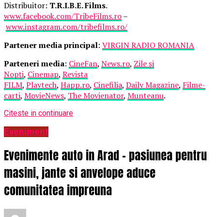
Distribuitor:
T.R.I.B.E. Films
.
www.facebook.com/TribeFilms.ro
–
www.instagram.com/tribefilms.ro/
Partener media principal
:
VIRGIN RADIO ROMANIA
Parteneri media
:
CineFan
,
News.ro
,
Zile și
Nopți
,
Cinemap
,
Revista
FILM
,
Playtech
,
Happ.ro
,
Cinefilia
,
Daily Magazine
,
Filme-
carti
,
MovieNews
,
The Movienator
,
Munteanu
.
Citeste in continuare
Eveniment
Evenimente auto in Arad – pasiunea pentru
masini, jante si anvelope aduce
comunitatea impreuna