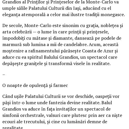
Grandios al Prinților și Prințeselor de la Monte-Carlo va
umple sălile Palatului Culturii din Iași, aducând cu el
eleganța atemporală a celor mai ilustre tradiții monegasce.
De secole, Monte-Carlo este sinonim cu grația, noblețea și
arta celebrării — o lume în care prinții și prințesele,
împodobiți cu mătase și diamante, dansează pe podele de
marmură sub lumina a mii de candelabre. Acum, această
moștenire a rafinamentului părăsește Coasta de Azur și
aduce cu ea spiritul Balului Grandios, un spectacol care
depășește granițele și transformă visele în realitate.
–
O noapte de opulență și farmec
Când ușile Palatului Culturii se vor deschide, oaspeții vor
păși într-o lume unde fantezia devine realitate. Balul
Grandios va aduce în fața invitaților un spectacol de
simfonii orchestrale, valsuri care plutesc prin aer ca niște
ecouri ale trecutului, și cine cu lumânări demne de
regalitate.