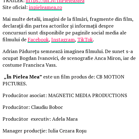
TRAILER:
https://bit.ly/InPieleaMea
Site oficial:
inpieleamea.ro
Mai multe detalii, imagini de la filmări, fragmente din film,
declarații din partea actorilor și informații despre
concursuri sunt disponibile pe paginile social media ale
filmului de
Facebook
,
Instagram
,
TikTok
.
Adrian Pădurețu semnează imaginea filmului. De sunet s-a
ocupat Bogdan Ivanovici, de scenografie Anca Miron, iar de
costume Francisca Vass.
„În Pielea Mea”
este un film produs de: CB MOTION
PICTURES.
Producător asociat: MAGNETIC MEDIA PRODUCTIONS
Producător: Claudiu Boboc
Producător executiv: Adela Mara
Manager producție: Iulia Cezara Roșu