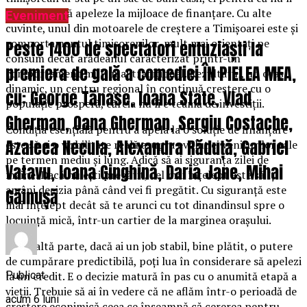
este teamă să apeleze la mijloace de finanțare. Cu alte
Eveniment
cuvinte, unul din motoarele de creștere a Timișoarei este și
comportamentul timișorenilor, mult mai orientați pe
Peste 1400 de spectatori entuziaști la
consum decât arădeanul caracterizat printr-un
premiera de gală a comediei ÎN PIELEA MEA,
comportament mult mai tradițional. Rezultatul, un oraș
dinamic, un centru regional în continuă creștere cu o
cu: George Tănase, Ioana State, Vlad
populație prosperă, căreia nu îi e teamă de investiții.
Gherman, Oana Gherman, Sergiu Costache,
Condiția esențială pentru a apela la o soluție de finanțare
Azaleea Necula, Alexandra Răduță, Gabriel
este să ai o vizbilitate reală asupra evoluției veniturilor tale
pe termen mediu și lung. Adică să ai siguranța zilei de
Vatavu, Ioana Ginghină, Daria Jane, Mihai
mâine. Dacă nu ești pregătit, cel mai înțelept este să îți
amâni decizia până când vei fi pregătit. Cu siguranță este
Găinușă
mai înțelept decât să te arunci cu tot dinandinsul spre o
locuință mică, într-un cartier de la marginea orașului.
Pe de altă parte, dacă ai un job stabil, bine plătit, o putere
de cumpărare predictibilă, poți lua în considerare să apelezi
Publicat
la un credit. E o decizie matură în pas cu o anumită etapă a
vieții. Trebuie să ai în vedere că ne aflăm într-o perioadă de
acum 6 luni
creștere econimică ceea ce înseamnă că cererea pentru