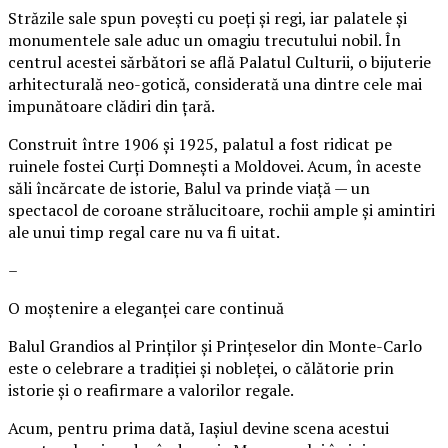
Străzile sale spun povești cu poeți și regi, iar palatele și
monumentele sale aduc un omagiu trecutului nobil. În
centrul acestei sărbători se află Palatul Culturii, o bijuterie
arhitecturală neo-gotică, considerată una dintre cele mai
impunătoare clădiri din țară.
Construit între 1906 și 1925, palatul a fost ridicat pe
ruinele fostei Curți Domnești a Moldovei. Acum, în aceste
săli încărcate de istorie, Balul va prinde viață — un
spectacol de coroane strălucitoare, rochii ample și amintiri
ale unui timp regal care nu va fi uitat.
–
O moștenire a eleganței care continuă
Balul Grandios al Prinților și Prințeselor din Monte-Carlo
este o celebrare a tradiției și nobleței, o călătorie prin
istorie și o reafirmare a valorilor regale.
Acum, pentru prima dată, Iașiul devine scena acestui