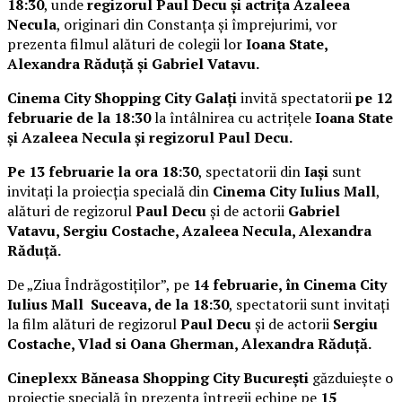
18:30
, unde
regizorul Paul Decu și actrița Azaleea
Necula
, originari din Constanța și împrejurimi, vor
prezenta filmul alături de colegii lor
Ioana State,
Alexandra Răduță și Gabriel Vatavu.
Cinema City Shopping City Galați
invită spectatorii
pe 12
februarie de la 18:30
la întâlnirea cu actrițele
Ioana State
și Azaleea Necula și regizorul Paul Decu.
Pe 13 februarie la ora 18:30
, spectatorii din
Iași
sunt
invitați la proiecția specială din
Cinema City Iulius Mall
,
alături de regizorul
Paul Decu
și de actorii
Gabriel
Vatavu, Sergiu Costache, Azaleea Necula, Alexandra
Răduță.
De „Ziua Îndrăgostiților”, pe
14 februarie, în Cinema City
Iulius Mall Suceava, de la 18:30
, spectatorii sunt invitați
la film alături de regizorul
Paul Decu
și de actorii
Sergiu
Costache, Vlad si Oana Gherman, Alexandra Răduță.
Cineplexx Băneasa Shopping City București
găzduiește o
proiecție specială în prezența întregii echipe pe
15