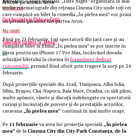
februarie: o seară specială „Date Night” organizată în mai
Articole pe aceiasi tema:
multe cinematografe din rețeaua Cinema City unde toți cei
Urmatorul
care cumpără un bilet la comedia „În pielea mea” vor primi
Fără biciclete în Pădurea Ceala
un premiu garantat din partea Avon.
Nu ratati
Până pe 23 februarie, toți spectatorii din țară care și-au
Spectacol sârbesc la „Moise”
cumpărat bilet la filmul „În pielea mea” se pot înscrie în
cursa pentru un iPhone 17 Pro Max, încărcând dovada
achiziției biletului la cinema în
formularul dedicat
concursului
, premiul fiind oferit prin tragere la sorți pe 24
februarie.
După proiecțiile speciale din Arad, Timișoara, Alba Iulia,
Sibiu, Brașov, Cluj-Napoca, Baia Mare, Oradea, cu săli pline,
multe aplauze, râsete și discuții îndelungate cu spectatorii
curioși și încântați de poveste și de prestațiile actorilor,
caravana
„În pielea mea”
continuă în mai multe orașe.
Pe
11 februarie
va avea loc proiecția specială
„În pielea
mea”
de la
Cinema City din City Park Constanța
,
de la