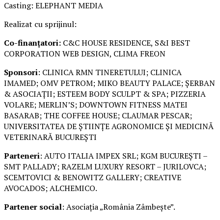
Casting: ELEPHANT MEDIA
Realizat cu sprijinul:
Co-finanțatori:
C&C HOUSE RESIDENCE, S&I BEST
CORPORATION WEB DESIGN, CLIMA FREON
Sponsori
: CLINICA RMN TINERETULUI; CLINICA
IMAMED; OMV PETROM; MIKO BEAUTY PALACE; ȘERBAN
& ASOCIAȚII; ESTEEM BODY SCULPT & SPA; PIZZERIA
VOLARE; MERLIN’S; DOWNTOWN FITNESS MATEI
BASARAB; THE COFFEE HOUSE; CLAUMAR PESCAR;
UNIVERSITATEA DE ȘTIINȚE AGRONOMICE ȘI MEDICINĂ
VETERINARĂ BUCUREȘTI
Parteneri
: AUTO ITALIA IMPEX SRL; KGM BUCUREȘTI –
SMT PALLADY; RAZELM LUXURY RESORT – JURILOVCA;
SCEMTOVICI & BENOWITZ GALLERY; CREATIVE
AVOCADOS; ALCHEMICO.
Partener social
: Asociația „România Zâmbește”.