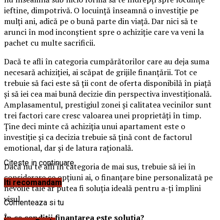
ieftine, dimpotrivă. O locuință înseamnă o investiție pe
mulți ani, adică pe o bună parte din viață. Dar nici să te
arunci în mod inconștient spre o achiziție care va veni la
pachet cu multe sacrificii.
Dacă te afli în categoria cumpărătorilor care au deja suma
necesară achiziției, ai scăpat de grijile finanțării. Tot ce
trebuie să faci este să ții cont de oferta disponibilă în piață
și să iei cea mai bună decizie din perspectiva investițională.
Amplasamentul, prestigiul zonei și calitatea vecinilor sunt
trei factori care cresc valoarea unei proprietăți în timp.
Ține deci minte că achiziția unui apartament este o
investiție și ca decizia trebuie să țină cont de factorul
emotional, dar și de latura rațională.
Citeste in continuare
Dacă nu te afli în categoria de mai sus, trebuie să iei în
considerare ce opțiuni ai, o finanțare bine personalizată pe
Iti recomandam
nevoile tale ar putea fi soluția ideală pentru a-ți împlini
visul.
Comenteaza si tu
În ce condiții finanțarea este soluția?