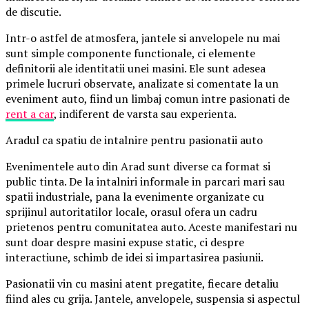
de discutie.
Intr-o astfel de atmosfera, jantele si anvelopele nu mai
sunt simple componente functionale, ci elemente
definitorii ale identitatii unei masini. Ele sunt adesea
primele lucruri observate, analizate si comentate la un
eveniment auto, fiind un limbaj comun intre pasionati de
rent a car
, indiferent de varsta sau experienta.
Aradul ca spatiu de intalnire pentru pasionatii auto
Evenimentele auto din Arad sunt diverse ca format si
public tinta. De la intalniri informale in parcari mari sau
spatii industriale, pana la evenimente organizate cu
sprijinul autoritatilor locale, orasul ofera un cadru
prietenos pentru comunitatea auto. Aceste manifestari nu
sunt doar despre masini expuse static, ci despre
interactiune, schimb de idei si impartasirea pasiunii.
Pasionatii vin cu masini atent pregatite, fiecare detaliu
fiind ales cu grija. Jantele, anvelopele, suspensia si aspectul