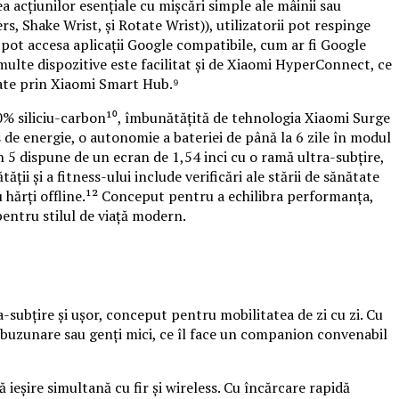
 acțiunilor esențiale cu mișcări simple ale mâinii sau
s, Shake Wrist, și Rotate Wrist)), utilizatorii pot respinge
u pot accesa aplicații Google compatibile, cum ar fi Google
multe dispozitive este facilitat și de Xiaomi HyperConnect, ce
ctate prin Xiaomi Smart Hub.⁹
10% siliciu-carbon¹⁰, îmbunătățită de tehnologia Xiaomi Surge
e energie, o autonomie a bateriei de până la 6 zile în modul
h 5 dispune de un ecran de 1,54 inci cu o ramă ultra-subțire,
ii și a fitness-ului include verificări ale stării de sănătate
 hărți offline.¹² Conceput pentru a echilibra performanța,
entru stilul de viață modern.
ubțire și ușor, conceput pentru mobilitatea de zi cu zi. Cu
 buzunare sau genți mici, ce îl face un companion convenabil
ieșire simultană cu fir și wireless. Cu încărcare rapidă