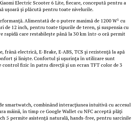
Xiaomi Electric Scooter 6 Lite, fiecare, concepută pentru a
nă ușoară și plăcută pentru toate nivelurile.
ă performanță. Alimentată de o putere maximă de 1200 W¹ cu
i de 12 inch, pentru toate tipurile de teren, și suspensia cu
re rapidă care restabilește până la 30 km într-o oră permit
e, frână electrică, E-Brake, E-ABS, TCS și rezistență la apă
ort și liniște. Confortul și ușurința în utilizare sunt
control fizic în patru direcții și un ecran TFT color de 3
de smartwatch, combinând interacțiunea intuitivă cu accesul
etura mâinii, în timp ce Google Wallet cu NFC acceptă plăți
ch 5 permite asistență naturală, hands-free, pentru sarcinile