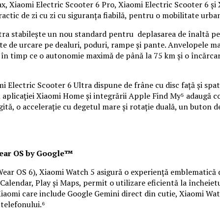
x, Xiaomi Electric Scooter 6 Pro, Xiaomi Electric Scooter 6 și 
actic de zi cu zi cu siguranța fiabilă, pentru o mobilitate urba
6 Ultra stabilește un nou standard pentru deplasarea de înalt
te de urcare pe dealuri, poduri, rampe și pante. Anvelopele mar
e, în timp ce o autonomie maximă de până la 75 km și o încărca
i Electric Scooter 6 Ultra dispune de frâne cu disc față și spat
aplicației Xiaomi Home și integrării Apple Find My⁵ adaugă conf
ă, o accelerație cu degetul mare și rotație duală, un buton de 
Wear OS by Google™
Wear OS 6), Xiaomi Watch 5 asigură o experiență emblematică 
e Calendar, Play și Maps, permit o utilizare eficientă la închei
iaomi care include Google Gemini direct din cutie, Xiaomi Wat
 telefonului.⁶