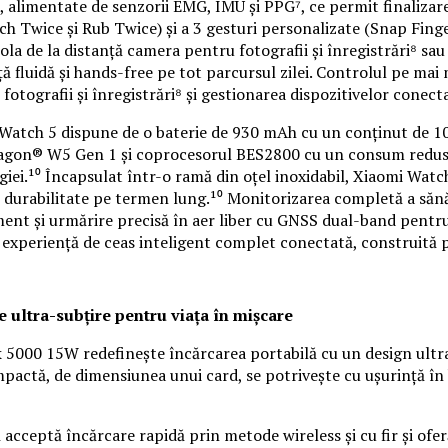
 alimentate de senzorii EMG, IMU și PPG⁷, ce permit finalizarea
ch Twice și Rub Twice) și a 3 gesturi personalizate (Snap Finger
rola de la distanță camera pentru fotografii și înregistrări⁸ sa
fluidă și hands-free pe tot parcursul zilei. Controlul pe mai 
 fotografii și înregistrări⁸ și gestionarea dispozitivelor cone
mi Watch 5 dispune de o baterie de 930 mAh cu un conținut de 
ragon® W5 Gen 1 și coprocesorul BES2800 cu un consum redus d
giei.¹⁰ Încapsulat într-o ramă din oțel inoxidabil, Xiaomi Watc
ru durabilitate pe termen lung.¹⁰ Monitorizarea completă a sănătăț
ent și urmărire precisă în aer liber cu GNSS dual-band pentru
experiență de ceas inteligent complet conectată, construită p
ultra-subțire pentru viața în mișcare
00 15W redefinește încărcarea portabilă cu un design ultra-s
pactă, de dimensiunea unui card, se potrivește cu ușurință în
cceptă încărcare rapidă prin metode wireless și cu fir și oferă 