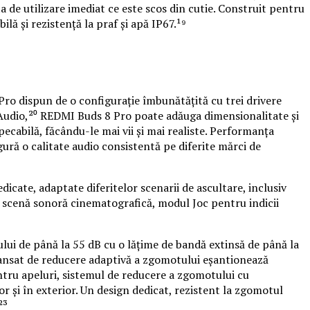
a de utilizare imediat ce este scos din cutie. Construit pentru
lă și rezistență la praf și apă IP67.¹⁹
 Pro dispun de o configurație îmbunătățită cu trei drivere
y Audio,²⁰ REDMI Buds 8 Pro poate adăuga dimensionalitate și
pecabilă, făcându-le mai vii și mai realiste. Performanța
ură o calitate audio consistentă pe diferite mărci de
cate, adaptate diferitelor scenarii de ascultare, inclusiv
 scenă sonoră cinematografică, modul Joc pentru indicii
i de până la 55 dB cu o lățime de bandă extinsă de până la
vansat de reducere adaptivă a zgomotului eșantionează
ntru apeluri, sistemul de reducere a zgomotului cu
r și în exterior. Un design dedicat, rezistent la zgomotul
²³