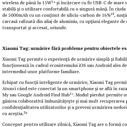
wireless de până la 15W¹⁴ și încărcare cu fir USB-C de mare v
stabilă și o utilizare confortabilă cu o singură mână. În ciu
de 5000mAh cu un conținut de siliciu-carbon de 16%¹⁰, susțin
carcasă rafinată din aliaj de aluminiu, cu opțiuni elegante de 
transportat și accesat, oriunde.
Xiaomi Tag: urmărire fără probleme pentru obiectele es
Xiaomi Tag permite o experiență de urmărire simplă și fiabil
funcționează în cadrul ecosistemului iOS sau Android ales de ut
intermediul unor platforme familiare.
Echipat cu funcții inteligente de urmărire, Xiaomi Tag permite
Atunci când este conectat la un smartphone și se află în raza
My sau Google Android Find Hub¹⁷. Modul pierdut permite util
găsirea colaborativă îmbunătățește și mai mult recuperarea pr
confidențialitatea utilizatorilor și a preveni urmărirea nedo
cu aceștia.²⁸
Conceput pentru utilizare zilnică, Xiaomi Tag are o formă com