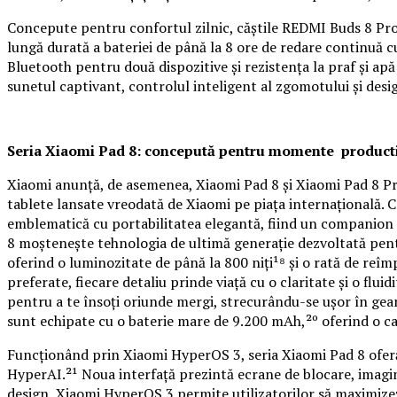
Concepute pentru confortul zilnic, căștile REDMI Buds 8 Pro 
lungă durată a bateriei de până la 8 ore de redare continuă cu
Bluetooth pentru două dispozitive și rezistența la praf și a
sunetul captivant, controlul inteligent al zgomotului și desi
Seria Xiaomi Pad 8: concepută pentru momente producti
Xiaomi anunță, de asemenea, Xiaomi Pad 8 și Xiaomi Pad 8 Pro,¹
tablete lansate vreodată de Xiaomi pe piața internațională. C
emblematică cu portabilitatea elegantă, fiind un companion i
8 moștenește tehnologia de ultimă generație dezvoltată pentr
oferind o luminozitate de până la 800 niți¹⁸ și o rată de reîm
preferate, fiecare detaliu prinde viață cu o claritate și o fl
pentru a te însoți oriunde mergi, strecurându-se ușor în gea
sunt echipate cu o baterie mare de 9.200 mAh,²º oferind o ca
Funcționând prin Xiaomi HyperOS 3, seria Xiaomi Pad 8 oferă o
HyperAI.²¹ Noua interfață prezintă ecrane de blocare, imagini
design, Xiaomi HyperOS 3 permite utilizatorilor să maximizeze