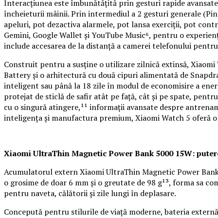
Interacțiunea este îmbunătățită prin gesturi rapide avansate,
încheieturii mâinii. Prin intermediul a 2 gesturi generale (Pin
apeluri, pot dezactiva alarmele, pot lansa exerciții, pot cont
Gemini, Google Wallet și YouTube Music⁶, pentru o experiență 
include accesarea de la distanță a camerei telefonului pentru
Construit pentru a susține o utilizare zilnică extinsă, Xiao
Battery și o arhitectură cu două cipuri alimentată de Snapd
inteligent sau până la 18 zile în modul de economisire a ener
protejat de sticlă de safir atât pe față, cât și pe spate, pent
cu o singură atingere,¹¹ informații avansate despre antrenam
inteligența și manufactura premium, Xiaomi Watch 5 oferă o 
Xiaomi UltraThin Magnetic Power Bank 5000 15W: putere 
Acumulatorul extern Xiaomi UltraThin Magnetic Power Bank 50
o grosime de doar 6 mm și o greutate de 98 g¹³, forma sa com
pentru naveta, călătorii și zile lungi în deplasare.
Concepută pentru stilurile de viață moderne, bateria externă a