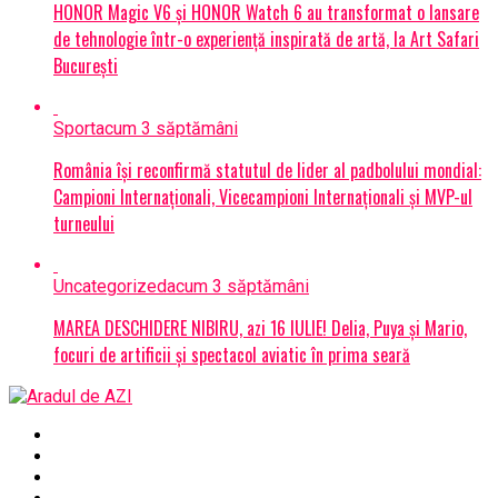
HONOR Magic V6 și HONOR Watch 6 au transformat o lansare
de tehnologie într-o experiență inspirată de artă, la Art Safari
București
Sport
acum 3 săptămâni
România își reconfirmă statutul de lider al padbolului mondial:
Campioni Internaționali, Vicecampioni Internaționali și MVP-ul
turneului
Uncategorized
acum 3 săptămâni
MAREA DESCHIDERE NIBIRU, azi 16 IULIE! Delia, Puya și Mario,
focuri de artificii și spectacol aviatic în prima seară