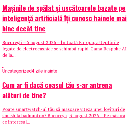
Mașinile de spălat și uscătoarele bazate pe
inteligență artificială îți cunosc hainele mai
bine decât tine
București – 5 august 2026 – În toată Europa, așteptările
legate de electrocasnice se schimbă rapid. Gama Bespoke AI
de la...
Uncategorized
4 zile inainte
Cum ar fi dacă ceasul tău s-ar antrena
alături de tine?
Poate smartwatch-ul tău să măsoare viteza unei lovituri de
smash la badminton? București, 3 august 2026 – Pe măsură
ce interesul...