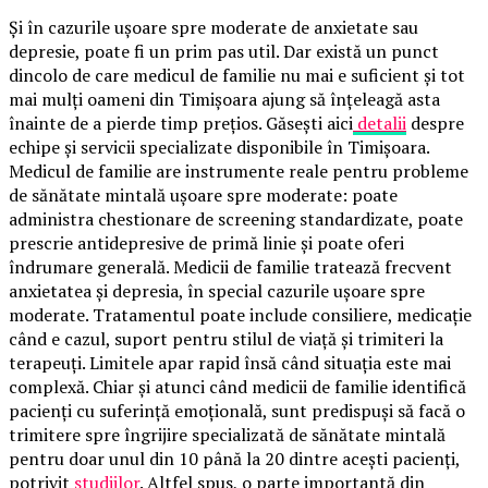
Și în cazurile ușoare spre moderate de anxietate sau
depresie, poate fi un prim pas util. Dar există un punct
dincolo de care medicul de familie nu mai e suficient și tot
mai mulți oameni din Timișoara ajung să înțeleagă asta
înainte de a pierde timp prețios. Găsești aici
detalii
despre
echipe și servicii specializate disponibile în Timișoara.
Medicul de familie are instrumente reale pentru probleme
de sănătate mintală ușoare spre moderate: poate
administra chestionare de screening standardizate, poate
prescrie antidepresive de primă linie și poate oferi
îndrumare generală. Medicii de familie tratează frecvent
anxietatea și depresia, în special cazurile ușoare spre
moderate. Tratamentul poate include consiliere, medicație
când e cazul, suport pentru stilul de viață și trimiteri la
terapeuți. Limitele apar rapid însă când situația este mai
complexă. Chiar și atunci când medicii de familie identifică
pacienți cu suferință emoțională, sunt predispuși să facă o
trimitere spre îngrijire specializată de sănătate mintală
pentru doar unul din 10 până la 20 dintre acești pacienți,
potrivit
studiilor
. Altfel spus, o parte importantă din