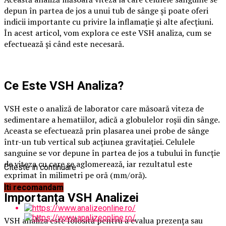
depun în partea de jos a unui tub de sânge și poate oferi
indicii importante cu privire la inflamație și alte afecțiuni.
În acest articol, vom explora ce este VSH analiza, cum se
efectuează și când este necesară.
Ce Este VSH Analiza?
VSH este o analiză de laborator care măsoară viteza de
sedimentare a hematiilor, adică a globulelor roșii din sânge.
Aceasta se efectuează prin plasarea unei probe de sânge
într-un tub vertical sub acțiunea gravitației. Celulele
sanguine se vor depune în partea de jos a tubului în funcție
de viteza cu care se aglomerează, iar rezultatul este
Citeste in continuare
exprimat în milimetri pe oră (mm/oră).
Iti recomandam
Importanța VSH Analizei
VSH analiza este folosită pentru a evalua prezența sau