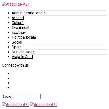
Administrație locală
Afaceri
Cultură
Eveniment
Exclusiv
Politică locală
Social
Sport
Știri din județ
Viața în Arad
Connect with us