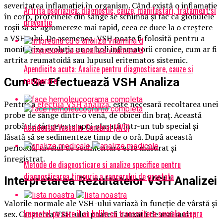
severitatea inflamației în organism. Când există o inflamație
Artrita psoriazica: diagnostic, cauze, manifestari, tratament si
în corp, proteinele din sânge se schimbă și fac ca globulele
preventie
roșii să se aglomereze mai rapid, ceea ce duce la o creștere
a VSH-ului. De asemenea, VSH poate fi folosită pentru a
monitoriza evoluția unor boli inflamatorii cronice, cum ar fi
artrita reumatoidă sau lupusul eritematos sistemic.
Apendicita acuta: Analize pentru diagnosticare, cauze si
recuperare
Cum Se Efectuează VSH Analiza
Pentru a
efectua VSH analiza
, este necesară recoltarea unei
probe de sânge dintr-o venă, de obicei din braț. Această
probă de sânge este apoi plasată într-un tub special și
Accidentul Vascular Cerebral (AVC)
lăsată să se sedimenteze timp de o oră. După această
perioadă, nivelul de sedimentare este măsurat și
înregistrat.
Metode de diagnosticare si analize specifice pentru
diagnosticarea timpurie a cancerului de prostata
Interpretarea Rezultatelor VSH Analizei
Valorile normale ale VSH-ului variază în funcție de vârstă și
Impactul pe care il au bolile cu transmitere sexuala asupra
sex. Creșterea VSH-ului poate fi cauzată de mai multe