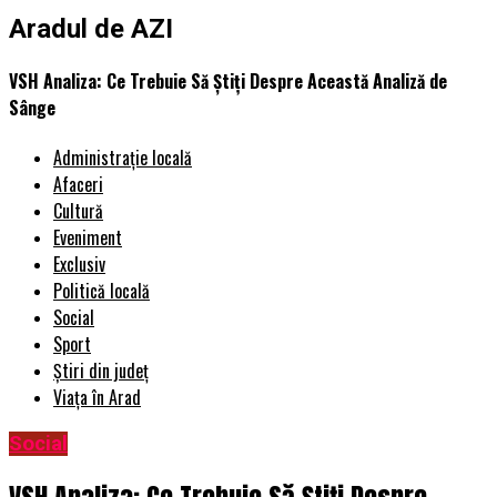
Aradul de AZI
VSH Analiza: Ce Trebuie Să Știți Despre Această Analiză de
Sânge
Administrație locală
Afaceri
Cultură
Eveniment
Exclusiv
Politică locală
Social
Sport
Știri din județ
Viața în Arad
Social