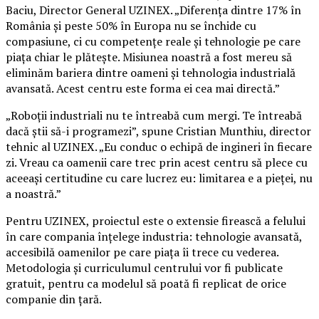
Baciu, Director General UZINEX. „Diferența dintre 17% în
România și peste 50% în Europa nu se închide cu
compasiune, ci cu competențe reale și tehnologie pe care
piața chiar le plătește. Misiunea noastră a fost mereu să
eliminăm bariera dintre oameni și tehnologia industrială
avansată. Acest centru este forma ei cea mai directă.”
„Roboții industriali nu te întreabă cum mergi. Te întreabă
dacă știi să-i programezi”, spune Cristian Munthiu, director
tehnic al UZINEX. „Eu conduc o echipă de ingineri în fiecare
zi. Vreau ca oamenii care trec prin acest centru să plece cu
aceeași certitudine cu care lucrez eu: limitarea e a pieței, nu
a noastră.”
Pentru UZINEX, proiectul este o extensie firească a felului
în care compania înțelege industria: tehnologie avansată,
accesibilă oamenilor pe care piața îi trece cu vederea.
Metodologia și curriculumul centrului vor fi publicate
gratuit, pentru ca modelul să poată fi replicat de orice
companie din țară.