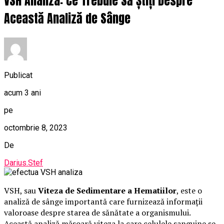
VSH Analiza: Ce Trebuie Să Știți Despre
Această Analiză de Sânge
Publicat
acum 3 ani
pe
octombrie 8, 2023
De
Darius.Stef
VSH, sau
Viteza de Sedimentare a Hematiilor
, este o
analiză de sânge importantă care furnizează informații
valoroase despre starea de sănătate a organismului.
Această analiză măsoară viteza la care celulele sanguine se