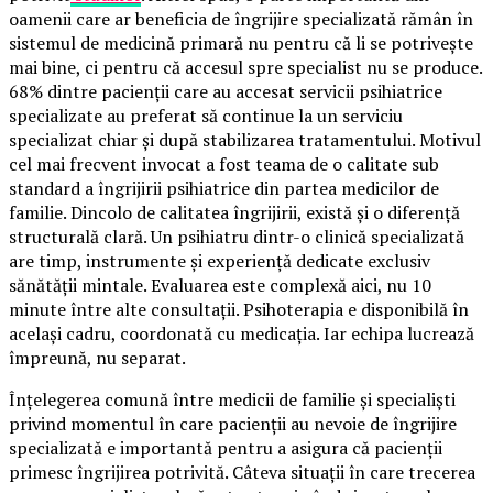
oamenii care ar beneficia de îngrijire specializată rămân în
sistemul de medicină primară nu pentru că li se potrivește
mai bine, ci pentru că accesul spre specialist nu se produce.
68% dintre pacienții care au accesat servicii psihiatrice
specializate au preferat să continue la un serviciu
specializat chiar și după stabilizarea tratamentului. Motivul
cel mai frecvent invocat a fost teama de o calitate sub
standard a îngrijirii psihiatrice din partea medicilor de
familie. Dincolo de calitatea îngrijirii, există și o diferență
structurală clară. Un psihiatru dintr-o clinică specializată
are timp, instrumente și experiență dedicate exclusiv
sănătății mintale. Evaluarea este complexă aici, nu 10
minute între alte consultații. Psihoterapia e disponibilă în
același cadru, coordonată cu medicația. Iar echipa lucrează
împreună, nu separat.
Înțelegerea comună între medicii de familie și specialiști
privind momentul în care pacienții au nevoie de îngrijire
specializată e importantă pentru a asigura că pacienții
primesc îngrijirea potrivită. Câteva situații în care trecerea