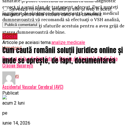
sănătate și poate contribui la stabilirea unui diagnostic
corect și a unui plan de tratament adecvat. Dacă sunteți
Salvează-mi numele, emailul și site-ul web în acest
îngrijorat de sănătatea dumneavoastră sau dacă medicul
navigator pentru data viitoare când o să comentez.
dumneavoastră vă recomandă să efectuați o VSH analiză,
nu ezitați să urmați sfaturile acestuia pentru a avea grijă de
starea dumneavoastră de bine.
Social
Articole pe aceiasi tema:
analize medicale
Cum caută românii soluții juridice online și
Urmatorul
De ce să vii la o Ședință Foto de Crăciun de Neuitat în Studio Foto
unde se oprește, de fapt, documentarea
Crăciun București
Nu ratati
Accidentul Vascular Cerebral (AVC)
Publicat
acum 2 luni
pe
iunie 14, 2026