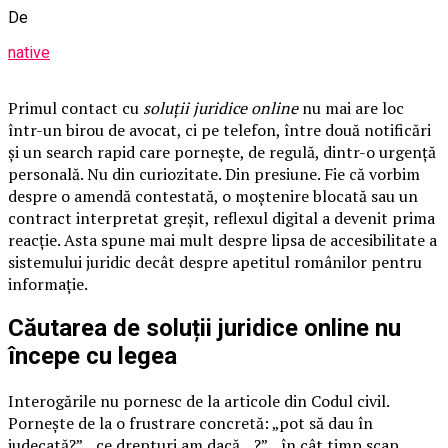
De
native
Primul contact cu
soluții juridice online
nu mai are loc
într-un birou de avocat, ci pe telefon, între două notificări
și un search rapid care pornește, de regulă, dintr-o urgență
personală. Nu din curiozitate. Din presiune. Fie că vorbim
despre o amendă contestată, o moștenire blocată sau un
contract interpretat greșit, reflexul digital a devenit prima
reacție. Asta spune mai mult despre lipsa de accesibilitate a
sistemului juridic decât despre apetitul românilor pentru
informație.
Căutarea de soluții juridice online nu
începe cu legea
Interogările nu pornesc de la articole din Codul civil.
Pornește de la o frustrare concretă: „pot să dau în
judecată?”, „ce drepturi am dacă…?”, „în cât timp scap