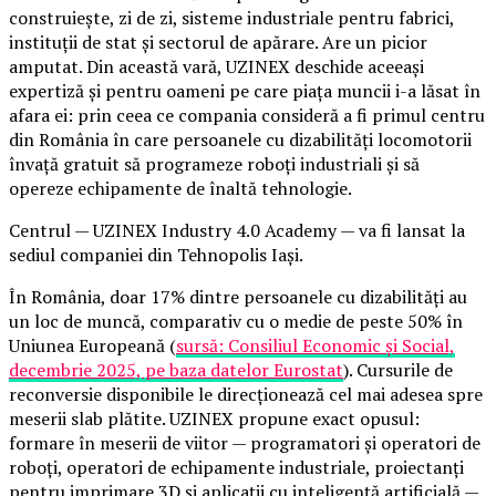
construiește, zi de zi, sisteme industriale pentru fabrici,
instituții de stat și sectorul de apărare. Are un picior
amputat. Din această vară, UZINEX deschide aceeași
expertiză și pentru oameni pe care piața muncii i-a lăsat în
afara ei: prin ceea ce compania consideră a fi primul centru
din România în care persoanele cu dizabilități locomotorii
învață gratuit să programeze roboți industriali și să
opereze echipamente de înaltă tehnologie.
Centrul — UZINEX Industry 4.0 Academy — va fi lansat la
sediul companiei din Tehnopolis Iași.
În România, doar 17% dintre persoanele cu dizabilități au
un loc de muncă, comparativ cu o medie de peste 50% în
Uniunea Europeană (
sursă: Consiliul Economic și Social,
decembrie 2025, pe baza datelor Eurostat
). Cursurile de
reconversie disponibile le direcționează cel mai adesea spre
meserii slab plătite. UZINEX propune exact opusul:
formare în meserii de viitor — programatori și operatori de
roboți, operatori de echipamente industriale, proiectanți
pentru imprimare 3D și aplicații cu inteligență artificială —