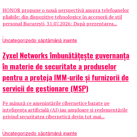
HONOR propune o nouă perspectivă asupra telefoanelor
pliabile: din dispozitive tehnologice în accesorii de stil
personal București, 31.07.2026: După prezentarea...
Uncategorized
o săptămână inainte
Zyxel Networks îmbunătățește guvernanța
în materie de securitate a produselor
pentru a proteja IMM-urile și furnizorii de
servicii de gestionare (MSP)
Pe măsură ce amenințările cibernetice bazate pe
inteligența artificială (AI) iau amploare și reglementările
privind securitatea cibernetică devin tot mai...
Uncategorized
o săptămână inainte