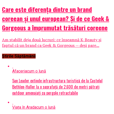
Care este diferența dintre un brand
coreean și unul european? Și de ce Geek &
Gorgeous a împrumutat trăsături coreene
Am stabilit deja două lucruri: ce înseamnă K-Beauty și
faptul că un brand ca Geek & Gorgeous — deși pare...
Știrile Săptămânii
Afaceri
acum o lună
Sun Leader extinde infrastructura turistică de la Castelul
Bethlen-Haller la o suprafață de 2.600 de metri pătrați
outdoor amenajați cu pergole retractabile
Viața în Arad
acum o lună