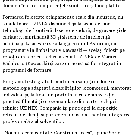
domenii în care competențele sunt rare și bine plătite.
Formarea folosește echipamente reale din industrie, nu
simulatoare. UZINEX dispune deja la sediu de cinci
tehnologii de frontieră: lasere de sudură, de gravare și de
curățare, imprimantă 3D și sisteme de inteligență
artificială. La acestea se adaugă cobotul Astorino, cu
programare în limbaj nativ Kawasaki — același folosit pe
roboții din fabrici — adus la sediul UZINEX de Marius
Rădulescu (Kawasaki) și care urmează să fie integrat în
programul de formare.
Programul este gratuit pentru cursanți și include o
metodologie adaptată dizabilităților locomotorii, mentorat
individual și, la final, un portofoliu cu demonstrație
practică filmată și o recomandare din partea echipei
tehnice UZINEX. Compania își pune apoi la dispoziție
rețeaua de clienți și parteneri industriali pentru integrarea
profesională a absolvenților.
„Noi nu facem caritate. Construim acces”, spune Sorin