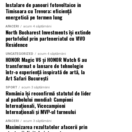
Instalare de panouri fotovoltaice in
Timisoara cu Trevora: eficiență
Cooperativele incurajeaza, de asemenea, colaborarea
energetică pe termen lung
Indiferent de preferințe, sezonul cald este momentul
intre generatii, sprijinind integrarea tinerilor fermieri si
ideal să experimentezi și să descoperi parfumuri
dezvoltarea unor afaceri agricole competitive.
AFACERI
acum 4 săptămâni
North Bucharest Investments își extinde
inspirate din universul parfumeriei de nișă. Iar
colecția
portofoliul prin parteneriatul cu VIVO
Top Scents
de la Oriflame demonstrează că
Un viitor mai sigur pentru agricultura romaneasca
Residence
ingredientele premium, creativitatea și accesibilitatea
In contextul schimbarilor climatice si al fluctuatiilor
pot exista în aceeași sticlă.
UNCATEGORIZED
acum 4 săptămâni
HONOR Magic V6 și HONOR Watch 6 au
pietei, asocierea reprezinta una dintre cele mai eficiente
transformat o lansare de tehnologie
(Advertorial)
modalitati de reducere a riscurilor economice.
într-o experiență inspirată de artă, la
Cooperativele agricole ofera stabilitate, faciliteaza
Art Safari București
accesul la informatii si contribuie la dezvoltarea unor
strategii comune pentru gestionarea provocarilor din
SPORT
acum 3 săptămâni
România își reconfirmă statutul de lider
agricultura.
al padbolului mondial: Campioni
Internaționali, Vicecampioni
Pe termen lung, aceste organizatii sustin dezvoltarea
Internaționali și MVP-ul turneului
comunitatilor rurale, creeaza locuri de munca si
stimuleaza investitiile locale. Totodata, ele contribuie la
AFACERI
acum 3 săptămâni
Maximizarea rezultatelor afacerii prin
consolidarea pozitiei fermierilor romani pe piata