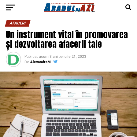
AFACERI
Un instrument vital în promovarea
și dezvoltarea afacerii tale
Publicat
acum 3 ani
pe
iulie 21, 2023
De
AlexandraM