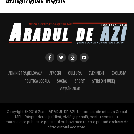
strategii digitale integrate
europeana si la cresterea competitivitatii sectorului
agroalimentar.
ADMINISTRAȚIE LOCALĂ
AFACERI
CULTURĂ
EVENIMENT
EXCLUSIV
POLITICĂ LOCALĂ
SOCIAL
SPORT
ȘTIRI DIN JUDEȚ
VIAȚA ÎN ARAD
Copyright © 2018 Ziarul ARADUL DE AZI. Un proiect din reteaua Orasul
MEU. Răspunderea juridică, civilă și penală, pentru conținutul
materialelor publicate pe site-ul prahovamea.ro este purtată exclusiv de
către autorul acestora.