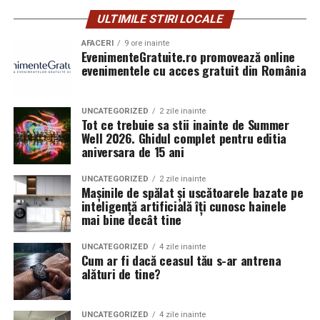
parfumeria fină.
ULTIMILE STIRI LOCALE
Unul dintre cele mai importante avantaje ale unei
cooperative agricole este posibilitatea reducerii
AFACERI
9 ore inainte
EvenimenteGratuite.ro promovează online
costurilor de productie. Achizitionarea in comun a
evenimentele cu acces gratuit din România
semintelor, ingrasamintelor, pesticidelor,
La La Lime
– prospețime reinterpretată
combustibilului sau utilajelor agricole permite
negocierea unor preturi mai avantajoase. De asemenea,
UNCATEGORIZED
2 zile inainte
Dacă preferi parfumurile fresh, luminoase și energice, La
Tot ce trebuie sa stii inainte de Summer
utilizarea in comun a echipamentelor reduce investitiile
Well 2026. Ghidul complet pentru editia
La Lime este alegerea potrivită.
individuale si optimizeaza cheltuielile de exploatare.
aniversara de 15 ani
Parfumul este construit în jurul lime-ului peruvian,
In acelasi timp, cooperativele ofera fermierilor o putere
UNCATEGORIZED
2 zile inainte
completat de un acord de lenjerie proaspăt spălată și
Mașinile de spălat și uscătoarele bazate pe
de negociere mai mare in relatia cu procesatorii si
inteligență artificială îți cunosc hainele
Akigalawood, o notă lemnoasă modernă care oferă
comerciantii. Vanzarea unor cantitati mari de produse
mai bine decât tine
profunzime și persistență. Rezultatul este un parfum
agricole poate conduce la obtinerea unor preturi mai
vibrant, contemporan și ușor de purtat în orice moment
bune si la incheierea unor contracte stabile pe termen
UNCATEGORIZED
4 zile inainte
al zilei.
Cum ar fi dacă ceasul tău s-ar antrena
lung.
alături de tine?
Acces mai usor la finantare
Tropic Thunder
– vacanța într-o sticlă
UNCATEGORIZED
4 zile inainte