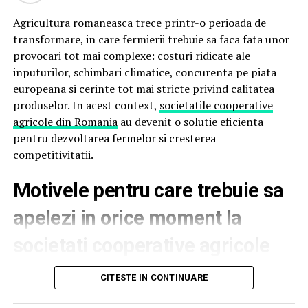
lemnul de santal creează parfumuri solare, relaxate și
confortabile, perfecte pentru serile de vară.
Agricultura romaneasca trece printr-o perioada de
transformare, in care fermierii trebuie sa faca fata unor
De ce parfumul miroase diferit vara?
provocari tot mai complexe: costuri ridicate ale
inputurilor, schimbari climatice, concurenta pe piata
Căldura intensifică evaporarea parfumului și poate
europeana si cerinte tot mai stricte privind calitatea
modifica felul în care acesta este perceput. De aceea,
produselor. In acest context,
societatile cooperative
aceeași creație poate avea un miros diferit iarna față de
agricole din Romania
au devenit o solutie eficienta
vară.
pentru dezvoltarea fermelor si cresterea
competitivitatii.
Parfumurile echilibrate, construite pe contraste între
prospețime și note de bază persistente, tind să evolueze
Motivele pentru care trebuie sa
mai armonios pe piele în sezonul cald.
apelezi in orice moment la
Două parfumuri inspirate de vară și de parfumeria
de nișă
societati cooperative agricole
Pornind de la această tendință, Oriflame completează
din Romania
CITESTE IN CONTINUARE
colecția Top Scents cu două noi parfumuri create
împreună cu Givaudan, unul dintre liderii mondiali în
Reducerea costurilor si cresterea profitului