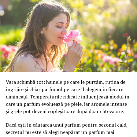
afacerii tale.
ARTICOLE PE ACEIASI TEMA:
HOSTING
MARKETING
PROMOVARE
WEBSITE
URMATORUL
Cum pompele de irigare Caprari de la NEOBRAL
îmbunătățesc randamentul culturilor și reduc costurile
de apă
NU RATATI
CadouriSelect.ro – Descoperă colecția noastră exclusivă
de cosuri cadou italienești!
Vara schimbă tot: hainele pe care le purtăm, rutina de
îngrijire și chiar parfumul pe care îl alegem în fiecare
dimineață. Temperaturile ridicate influențează modul în
care un parfum evoluează pe piele, iar aromele intense
și grele pot deveni copleșitoare după doar câteva ore.
Dacă ești în căutarea unui parfum pentru sezonul cald,
secretul nu este să alegi neapărat un parfum mai