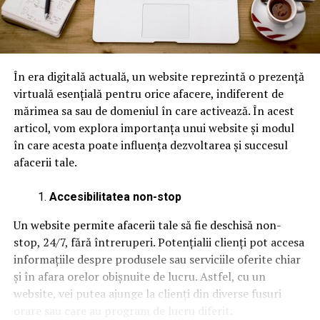
În era digitală actuală, un website reprezintă o prezență
virtuală esențială pentru orice afacere, indiferent de
mărimea sa sau de domeniul în care activează. În acest
articol, vom explora importanța unui website și modul
în care acesta poate influența dezvoltarea și succesul
afacerii tale.
Accesibilitatea non-stop
Un website permite afacerii tale să fie deschisă non-
stop, 24/7, fără întreruperi. Potențialii clienți pot accesa
informațiile despre produsele sau serviciile oferite chiar
și în afara orelor obișnuite de lucru. Astfel, cu un
website, vei putea ajunge la clienți din diverse fusuri
orare sau care au program de lucru diferit.