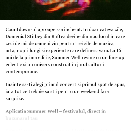
Excelența Sa,
Kathleen Kavalec, Ambasador al Statelor
Unite ale Americii în România.
„Ministerul Sănătății este un promotor activ al vaccinării
Countdown-ul aproape s-a incheiat. In doar cateva zile,
și alocă resurse foarte mari în această direcție. Cu
Domeniul Stirbey din Buftea devine din nou locul in care
resursele acestui Minister am vaccinat peste 100,000 de
zeci de mii de oameni vin pentru trei zile de muzica,
fete în cadrul programului de vaccinare anti-HPV. Acum
arta, nopti lungi si experiente care definesc vara. La 15
este momentul pentru o nouă abordare. După ani de
ani de la prima editie, Summer Well revine cu un line-up
discuții, am hotărât că putem să compensăm vaccinurile
eclectic si un univers construit in jurul culturii
și să creștem foarte mult accesul la vaccinare, nu doar
contemporane.
pentru fetele deja eligibile, ci și pentru femeile cu vârstă
cuprinsă între 18 și 45 de ani, și chiar și pentru băieți.
Inainte sa-ti alegi primul concert si primul spot de apus,
Resursele financiare utilizate pentru compensarea
iata tot ce trebuie sa stii pentru un weekend fara
vaccinurilor într-un viitor apropiat sunt de la Ministerul
surprize.
Sănătății și vor fi transferate Casei Naționale pentru
asigurări de Sănătate, astfel încât să putem include
Aplica
t
ia Summer Well
– festivalul, direct in
vaccinurile pe o listă care să permită vaccinarea adulților
buzunarul tau
sau a pacienților cu boli cronice. Ne dorim în continuare
să facilităm accesul pentru categoriile eligibile la