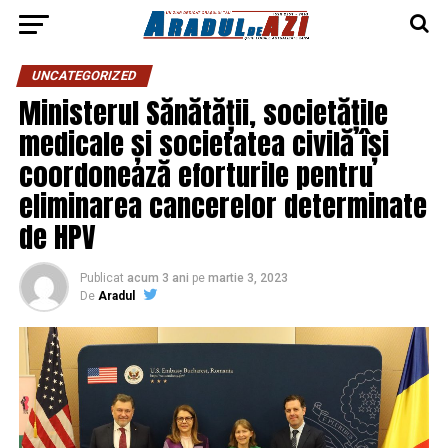
UNCATEGORIZED
Ministerul Sănătății, societățile
medicale și societatea civilă își
coordonează eforturile pentru
eliminarea cancerelor determinate
de HPV
Publicat
acum 3 ani
pe
martie 3, 2023
De
Aradul