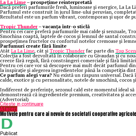
La La Lime
– prospețime reinterpretată
Dacă preferi parfumurile fresh, luminoase și energice, La La L
Parfumul este construit în jurul lime-ului peruvian, completa
Rezultatul este un parfum vibrant, contemporan și ușor de pur
Tropic Thunder
– vacanța într-o sticlă
Pentru cei care preferă parfumurile mai calde și senzuale, T
Smochina coaptă, laptele de cocos și lemnul de santal construi
prospețimea fructelor cu confortul notelor cremoase și lemnoas
Parfumuri create fără limite
Atât
La La Lime
, cât și
Tropic Thunder
fac parte din
Top Scen
Colecția a fost dezvoltată în colaborare cu Givaudan și cu noua
creeze fără reguli, fără constrângeri comerciale și fără limităr
Pentru cei care vor să descopere mai mult decât parfumul din s
la inspirație și alegerea ingredientelor până la competiția din
Ce parfum alegi vara?
Nu există un răspuns universal. Dacă î
calde, exotice și cu personalitate, notele de smochină, cocos ș
Indiferent de preferințe, sezonul cald este momentul ideal să 
demonstrează că ingredientele premium, creativitatea și accesib
(Advertorial)
Citeste in continuare
Afaceri
Motivele pentru care ai nevoie de societati cooperative agricol
Publicat