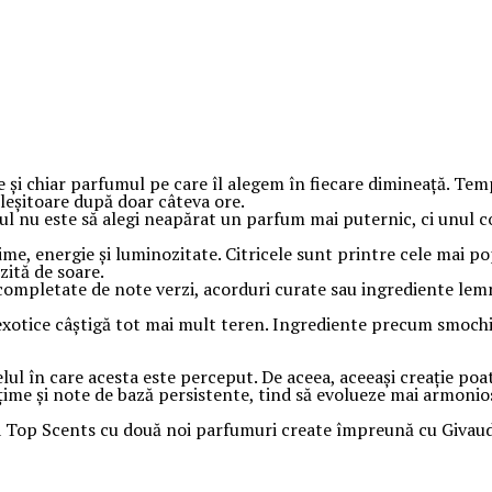
re și chiar parfumul pe care îl alegem în fiecare dimineață. Te
pleșitoare după doar câteva ore.
l nu este să alegi neapărat un parfum mai puternic, ci unul co
ime, energie și luminozitate. Citricele sunt printre cele mai p
zită de soare.
completate de note verzi, acorduri curate sau ingrediente le
ii exotice câștigă tot mai mult teren. Ingrediente precum smoc
ul în care acesta este perceput. De aceea, aceeași creație poat
ime și note de bază persistente, tind să evolueze mai armonios
 Top Scents cu două noi parfumuri create împreună cu Givaudan