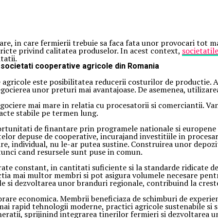
, in care fermierii trebuie sa faca fata unor provocari tot ma
ricte privind calitatea produselor. In acest context,
societatil
atii.
 societati cooperative agricole din Romania
agricole este posibilitatea reducerii costurilor de productie.
negocierea unor preturi mai avantajoase. De asemenea, utilizare
egociere mai mare in relatia cu procesatorii si comerciantii. 
acte stabile pe termen lung.
tunitati de finantare prin programele nationale si europene ded
lor depuse de cooperative, incurajand investitiile in procesare
are, individual, nu le-ar putea sustine. Construirea unor depozit
atunci cand resursele sunt puse in comun.
vrate constant, in cantitati suficiente si la standarde ridicate 
ductia mai multor membri si pot asigura volumele necesare pen
e si dezvoltarea unor branduri regionale, contribuind la crest
re economica. Membrii beneficiaza de schimburi de experienta,
mai rapid tehnologii moderne, practici agricole sustenabile si s
atii, sprijinind integrarea tinerilor fermieri si dezvoltarea u