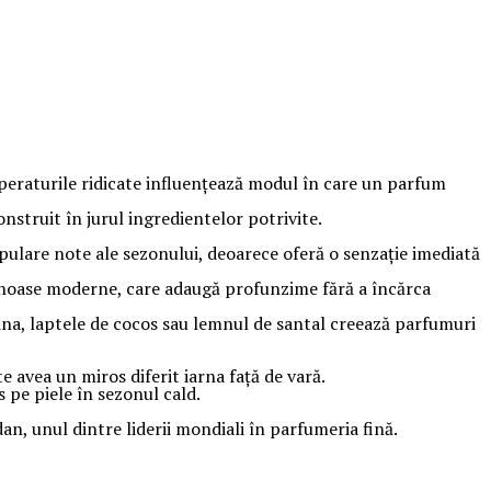
mperaturile ridicate influențează modul în care un parfum
nstruit în jurul ingredientelor potrivite.
opulare note ale sezonului, deoarece oferă o senzație imediată
mnoase moderne, care adaugă profunzime fără a încărca
hina, laptele de cocos sau lemnul de santal creează parfumuri
e avea un miros diferit iarna față de vară.
 pe piele în sezonul cald.
, unul dintre liderii mondiali în parfumeria fină.