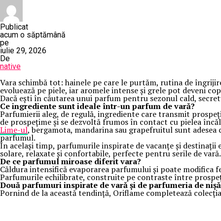
Publicat
acum o săptămână
pe
iulie 29, 2026
De
native
Vara schimbă tot: hainele pe care le purtăm, rutina de îngriji
evoluează pe piele, iar aromele intense și grele pot deveni co
Dacă ești în căutarea unui parfum pentru sezonul cald, secretu
Ce ingrediente sunt ideale într-un parfum de vară?
Parfumierii aleg, de regulă, ingrediente care transmit prospeț
de prospețime și se dezvoltă frumos în contact cu pielea încăl
Lime-ul
, bergamota, mandarina sau grapefruitul sunt adesea 
parfumul.
În același timp, parfumurile inspirate de vacanțe și destinaț
solare, relaxate și confortabile, perfecte pentru serile de vară.
De ce parfumul miroase diferit vara?
Căldura intensifică evaporarea parfumului și poate modifica fel
Parfumurile echilibrate, construite pe contraste între prospeț
Două parfumuri inspirate de vară și de parfumeria de nișă
Pornind de la această tendință, Oriflame completează colecția