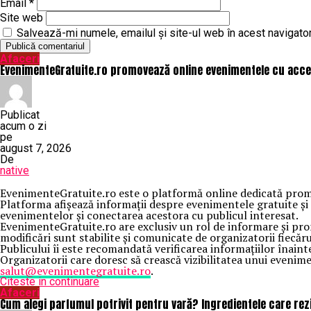
Email
*
Site web
Salvează-mi numele, emailul și site-ul web în acest navigato
Afaceri
EvenimenteGratuite.ro promovează online evenimentele cu acce
Publicat
acum o zi
pe
august 7, 2026
De
native
EvenimenteGratuite.ro este o platformă online dedicată promov
Platforma afișează informații despre evenimentele gratuite și f
evenimentelor și conectarea acestora cu publicul interesat.
EvenimenteGratuite.ro are exclusiv un rol de informare și pro
modificări sunt stabilite și comunicate de organizatorii fiecăr
Publicului îi este recomandată verificarea informațiilor înaint
Organizatorii care doresc să crească vizibilitatea unui eveni
salut@evenimentegratuite.ro
.
Citeste in continuare
Afaceri
Cum alegi parfumul potrivit pentru vară? Ingredientele care rez