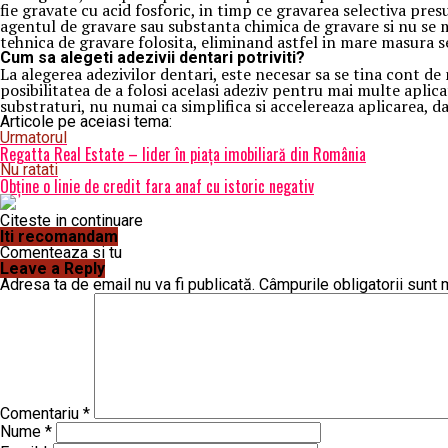
fie gravate cu acid fosforic, in timp ce gravarea selectiva pre
agentul de gravare sau substanta chimica de gravare si nu se mai
tehnica de gravare folosita, eliminand astfel in mare masura s
Cum sa alegeti adezivii dentari potriviti?
La alegerea adezivilor dentari, este necesar sa se tina cont de
posibilitatea de a folosi acelasi adeziv pentru mai multe aplicat
substraturi, nu numai ca simplifica si accelereaza aplicarea, da
Articole pe aceiasi tema:
Urmatorul
Regatta Real Estate – lider în piața imobiliară din România
Nu ratati
Obține o linie de credit fara anaf cu istoric negativ
Citeste in continuare
Iti recomandam
Comenteaza si tu
Leave a Reply
Adresa ta de email nu va fi publicată.
Câmpurile obligatorii sunt
Comentariu
*
Nume
*