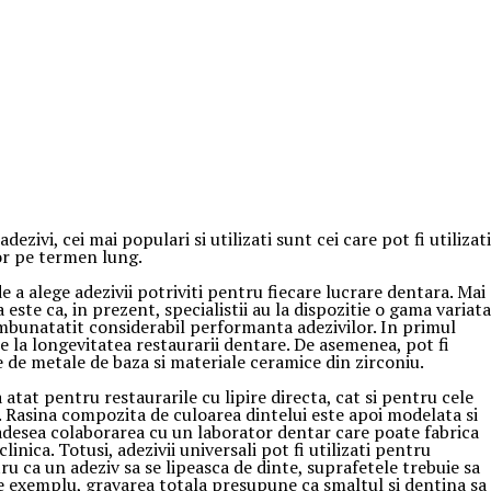
zivi, cei mai populari si utilizati sunt cei care pot fi utilizati
or pe termen lung.
e a alege adezivii potriviti pentru fiecare lucrare dentara. Mai
este ca, in prezent, specialistii au la dispozitie o gama variata
 imbunatatit considerabil performanta adezivilor. In primul
ie la longevitatea restaurarii dentare. De asemenea, pot fi
aje de metale de baza si materiale ceramice din zirconiu.
atat pentru restaurarile cu lipire directa, cat si pentru cele
i. Rasina compozita de culoarea dintelui este apoi modelata si
 adesea colaborarea cu un laborator dentar care poate fabrica
inica. Totusi, adezivii universali pot fi utilizati pentru
tru ca un adeziv sa se lipeasca de dinte, suprafetele trebuie sa
De exemplu, gravarea totala presupune ca smaltul si dentina sa