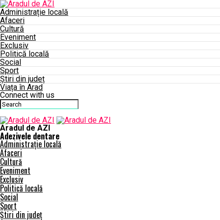
Administrație locală
Afaceri
Cultură
Eveniment
Exclusiv
Politică locală
Social
Sport
Știri din județ
Viața în Arad
Connect with us
Aradul de AZI
Adezivele dentare
Administrație locală
Afaceri
Cultură
Eveniment
Exclusiv
Politică locală
Social
Sport
Știri din județ