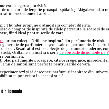
ime este alegerea potrivită.
t de un acord de lenjerie proaspăt spălată și Akigalawood, o 
tat în orice moment al zilei.
ropic Thunder propune o atmosferă complet diferită.
esc o compoziție inspirată de zilele petrecute la soare și de e
e, fiind ideal pentru serile de vară.
ts
, prima colecție Oriflame inspirată din parfumeria de nișă.
 generație de parfumieri ai școlii sale de parfumerie. În cadrul
i de cost. Rezultatul este o colecție de parfumuri moderne, cons
ticlă, Oriflame a lansat și o serie
de episoade disponibile pe
tre parfumieri.
ți plac parfumurile proaspete, citrice și energice, ingrediente
i lemn de santal sunt perfecte pentru serile de vară.
experimentezi și să descoperi parfumuri inspirate din universu
ilitatea pot exista în aceeași sticlă.
e din Romania