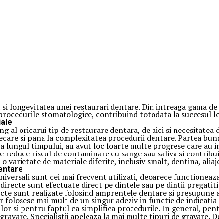
si longevitatea unei restaurari dentare. Din intreaga gama de ade
 procedurile stomatologice, contribuind totodata la succesul l
iale
 al oricarui tip de restaurare dentara, de aici si necesitatea d
decare si pana la complexitatea procedurii dentare. Partea buna 
De-a lungul timpului, au avut loc foarte multe progrese care au
 ce reduce riscul de contaminare cu sange sau saliva si contribu
u o varietate de materiale diferite, inclusiv smalt, dentina, ali
dentare
iversali sunt cei mai frecvent utilizati, deoarece functioneaza 
directe sunt efectuate direct pe dintele sau pe dintii pregatit
directe sunt realizate folosind amprentele dentare si presupune
r folosesc mai mult de un singur adeziv in functie de indicatia cl
 lor si pentru faptul ca simplifica procedurile. In general, pen
ravare. Specialistii apeleaza la mai multe tipuri de gravare. 