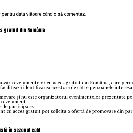
r pentru data viitoare când o să comentez.
s gratuit din România
ării evenimentelor cu acces gratuit din România, care permite
acilitează identificarea acestora de către persoanele interesat
movare și nu este organizatorul evenimentelor prezentate pe si
ui eveniment.
e de participare.
ment cu acces gratuit pot solicita o ofertă de promovare din p
istă în sezonul cald