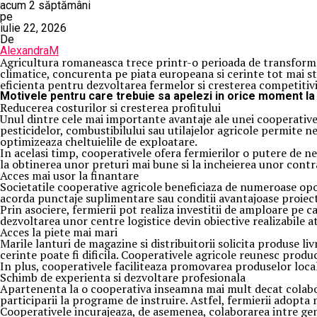
acum 2 săptămâni
pe
iulie 22, 2026
De
AlexandraM
Agricultura romaneasca trece printr-o perioada de transformare
climatice, concurenta pe piata europeana si cerinte tot mai st
eficienta pentru dezvoltarea fermelor si cresterea competitivit
Motivele pentru care trebuie sa apelezi in orice moment la
Reducerea costurilor si cresterea profitului
Unul dintre cele mai importante avantaje ale unei cooperative 
pesticidelor, combustibilului sau utilajelor agricole permite 
optimizeaza cheltuielile de exploatare.
In acelasi timp, cooperativele ofera fermierilor o putere de n
la obtinerea unor preturi mai bune si la incheierea unor contr
Acces mai usor la finantare
Societatile cooperative agricole beneficiaza de numeroase opor
acorda punctaje suplimentare sau conditii avantajoase proiecte
Prin asociere, fermierii pot realiza investitii de amploare pe c
dezvoltarea unor centre logistice devin obiective realizabile 
Acces la piete mai mari
Marile lanturi de magazine si distribuitorii solicita produse li
cerinte poate fi dificila. Cooperativele agricole reunesc pro
In plus, cooperativele faciliteaza promovarea produselor local
Schimb de experienta si dezvoltare profesionala
Apartenenta la o cooperativa inseamna mai mult decat colabora
participarii la programe de instruire. Astfel, fermierii adopta 
Cooperativele incurajeaza, de asemenea, colaborarea intre gener