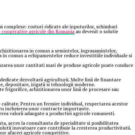
i complexe: costuri ridicate ale inputurilor, schimbari
e cooperative agricole din Romania
au devenit o solutie
 Achizitionarea in comun a semintelor, ingrasamintelor,
a in comun a echipamentelor reduce investitiile individuale si
Vanzarea unor cantitati mari de produse agricole poate conduce
icate dezvoltarii agriculturii. Multe linii de finantare
, depozitare, irigatii si tehnologii moderne.
e frigorifice, achizitionarea unor linii de procesare sau
de calitate. Pentru un fermier individual, respectarea acestor
tru incheierea unor contracte importante.
erea valorii adaugate a productiei agricole romanesti.
 acces la consultanta de specialitate si posibilitatea
olutii inovatoare care contribuie la cresterea productivitatii.
nor afaceri agricole competitive.