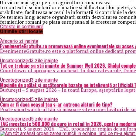
Un viitor mai sigur pentru agricultura romaneasca
In contextul schimbarilor climatice si al fluctuatiilor pietei,
stabilitate, faciliteaza accesul la informatii si contribuie la
Pe termen lung, aceste organizatii sustin dezvoltarea comunitat
fermierilor romani pe piata europeana si la cresterea competit
Citeste in continuare
Ultimile stiri locale
Afaceri
o zi inainte
EvenimenteGratuite.ro promovează online evenimentele cu acces 
EvenimenteGratuite.ro este o platformă online dedicată promov
Uncategorized
3 zile inainte
Tot ce trebuie sa stii inainte de Summer Well 2026. Ghidul comple
Countdown-ul aproape s-a incheiat. In doar cateva zile, Domeni
Uncategorized
3 zile inainte
Mașinile de spălat și uscătoarele bazate pe inteligență artificială 
București – 5 august 2026 – În toată Europa, așteptările legat
Uncategorized
5 zile inainte
Cum ar fi dacă ceasul tău s-ar antrena alături de tine?
Poate smartwatch-ul tău să măsoare viteza unei lovituri de sm
Uncategorized
5 zile inainte
TAG investește 500.000 de euro în retail în 2026, pentru moderni
București, 3 august 2026 – TAG, producător român de uniforme 