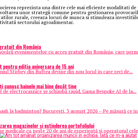
 asocierea reprezinta una dintre cele mai eficiente modalitati d
 dezvoltarea unor strategii comune pentru gestionarea provocaril
ilor rurale, creeaza locuri de munca si stimuleaza investitiile
ivitatii sectorului agroalimentar.
gratuit din România
ării evenimentelor cu acces gratuit din România, care permite
t pentru editia aniversara de 15 ani
ul Stirbey din Buftea devine din nou locul in care zeci de...
îți cunosc hainele mai bine decât tine
e de electrocasnice se schimbă rapid. Gama Bespoke AI de la...
ash la badminton? București, 3 august 2026 – Pe măsură ce int
zarea magazinelor și extinderea portofoliului
medicale cu peste 20 de ani de experiență și operatorul celei