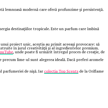
notă lemnoasă modernă care oferă profunzime și persistență.
nergia destinațiilor tropicale. Este un parfum care îmbină
 unui proiect unic, aceștia au primit aceeași provocare: să
truite în jurul creativității și al ingredientelor premium.
 YouTube
, unde poate fi urmărit întregul proces de creație, de
le precum lime-ul sunt alegerea ideală. Dacă preferi aromele
l parfumeriei de nișă. Iar
colecția Top Scents
de la Oriflame