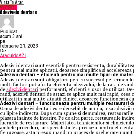
Viața în Arad
Afaceri
Adezivele dentare
Publicat
acum 3 ani
pe
februarie 21, 2023
De
AraduldeAZI
Adezivii dentari sunt esentiali pentru rezistenta, durabilitatea 
pentru mai multe aplicatii, deoarece simplifica si accelereaza
Adezivii dentari – eficienti pentru mai multe tipuri de mater
Adezivii dentari sunt obligatorii pentru succesul pe termen lung
multi factori pot afecta eficienta adezivului, de la rata de vin
de
adezivi dentari
performanti, eficienti si usor de utilizat. 
rand, adezivii dentari de astazi se aplica mult mai rapid, ceea
utilizati in mai multe situatii clinice, deoarece functioneaza c
Adezivi dentari – functioneaza pentru multiple restaurari 
Gama de adezivi dentari este deosebit de ampla, insa adezivii un
cu lipire indirecta. Dupa cum spune si denumirea, restaurarile 
plasata inainte de intarire. Pe de alta parte, restaurarile in
lucrarile de restaurare. Majoritatea tehnicienilor si clinicienilo
ambele proceduri, iar specialistii le apreciaza pentru eficienta
fie rugoase, asta presupunand un proces de prelucrare numit g