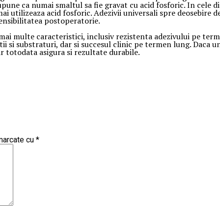
supune ca numai smaltul sa fie gravat cu acid fosforic. In cele 
 utilizeaza acid fosforic. Adezivii universali spre deosebire de 
ensibilitatea postoperatorie.
 mai multe caracteristici, inclusiv rezistenta adezivului pe te
ii si substraturi, dar si succesul clinic pe termen lung. Daca un
r totodata asigura si rezultate durabile.
 marcate cu
*