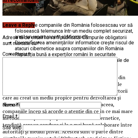
Iti recomandam
Comenteaza si tu
Leave a Reply
65% dintre companiile din România folosescsau vor să
folosească telemunca într-un mediu complet securizat,
arată un raport recent al Microsoft
Adresa ta de email nu va fi publicată.
Câmpurile obligatorii
Diversificarea amenințărilor informatice crește riscul de
sunt marcate cu
*
atacuri cibernetice asupra companiilor din România
Comentariu
*
Reputația bună a experților români în securitate
informatică conduce la o creștere a cererii globale de
specialiști din România
Munca de acasă sau munca în regim hibrid, războiul din
Ucraina și contextul economic actual, precum și noile
evoluții din domeniul inteligenței artificiale sunt factorii
care au creat un mediu propice pentru dezvoltarea și
diversificarea amenințărilor informatice. De aceea,
Nume
*
companiile încep să acorde o atenție din ce în ce mai mare
Email
*
metodelor de prevenție pentru atacurile cibernetice,
tendință care va conduce și la o mai bună colaborare între
Site web
autorități și mediul privat. Acestea sunt o parte dintre