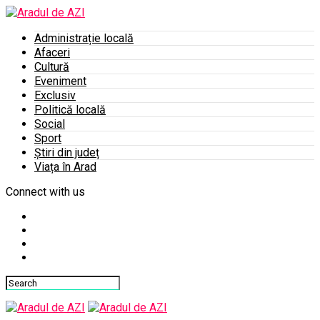
Administrație locală
Afaceri
Cultură
Eveniment
Exclusiv
Politică locală
Social
Sport
Știri din județ
Viața în Arad
Connect with us