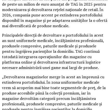
de peste un milion de euro anunțat de TAG în 2025 pentru
modernizarea și dezvoltarea rețelei naționale de retail. În
2026, compania pune accent pe extinderea portofoliului
disponibil în magazine și pe adaptarea unităților la o ofertă
mai diversificată de produse medicale.
Principalele direcții de dezvoltare a portofoliului în acest
an sunt uniformele medicale, încălțămintea profesională,
produsele compresive, paturile medicale și produsele
pentru îngrijirea pacienților la domiciliu. TAG continuă
totodată integrarea operațiunilor din magazine cu
platforma online și dezvoltarea infrastructurii logistice
necesare administrării unei game mai largi de produse.
„Dezvoltarea magazinelor merge în acest an împreună cu
extinderea portofoliului. În zona uniformelor medicale
vrem să acoperim mai bine toate segmentele de preț, de la
produse accesibile până la colecții premium, iar în
magazine dezvoltăm categorii precum încălțămintea
profesională, produsele compresive, paturile medicale și
produsele pentru îngrijirea pacienților la domiciliu.