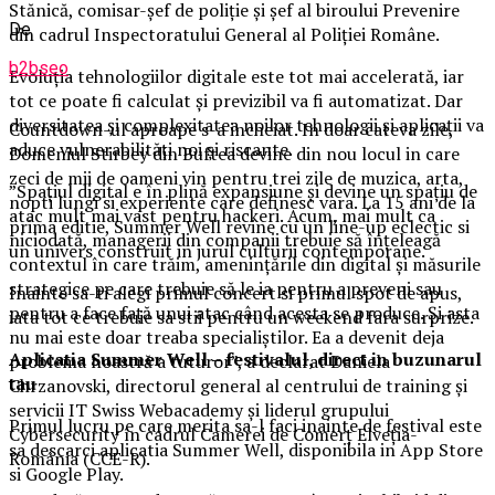
Stănică, comisar-şef de poliţie și șef al biroului Prevenire
De
din cadrul Inspectoratului General al Poliției Române.
b2bseo
Evoluția tehnologiilor digitale este tot mai accelerată, iar
tot ce poate fi calculat și previzibil va fi automatizat. Dar
diversitatea și complexitatea noilor tehnologii și aplicații va
Countdown-ul aproape s-a incheiat. In doar cateva zile,
aduce vulnerabilități noi și riscante.
Domeniul Stirbey din Buftea devine din nou locul in care
zeci de mii de oameni vin pentru trei zile de muzica, arta,
”Spațiul digital e în plină expansiune și devine un spațiu de
nopti lungi si experiente care definesc vara. La 15 ani de la
atac mult mai vast pentru hackeri. Acum, mai mult ca
prima editie, Summer Well revine cu un line-up eclectic si
niciodată, managerii din companii trebuie să înțeleagă
un univers construit in jurul culturii contemporane.
contextul în care trăim, amenințările din digital și măsurile
strategice pe care trebuie să le ia pentru a preveni sau
Inainte sa-ti alegi primul concert si primul spot de apus,
pentru a face față unui atac când acesta se produce. Și asta
iata tot ce trebuie sa stii pentru un weekend fara surprize.
nu mai este doar treaba specialiștilor. Ea a devenit deja
Aplica
t
ia Summer Well
– festivalul, direct in buzunarul
problema noastră a tuturor”, a declarat Daniela
tau
Chrzanovski, directorul general al centrului de training și
servicii IT Swiss Webacademy și liderul grupului
Primul lucru pe care merita sa-l faci inainte de festival este
Cybersecurity în cadrul Camerei de Comerț Elveția-
sa descarci aplicatia Summer Well, disponibila in App Store
România (CCE-R).
si Google Play.