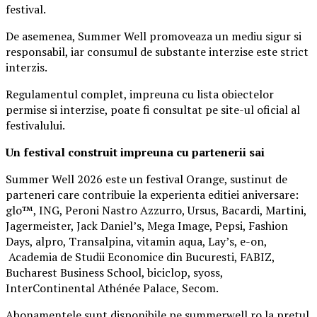
festival.
De asemenea, Summer Well promoveaza un mediu sigur si
responsabil, iar consumul de substante interzise este strict
interzis.
Regulamentul complet, impreuna cu lista obiectelor
permise si interzise, poate fi consultat pe site-ul oficial al
festivalului.
Un festival construit
impreuna cu partenerii sai
Summer Well 2026 este un festival Orange, sustinut de
parteneri care contribuie la experienta editiei aniversare:
glo™, ING, Peroni Nastro Azzurro, Ursus, Bacardi, Martini,
Jagermeister, Jack Daniel’s, Mega Image, Pepsi, Fashion
Days, alpro, Transalpina, vitamin aqua, Lay’s, e-on,
Academia de Studii Economice din Bucuresti, FABIZ,
Bucharest Business School, biciclop, syoss,
InterContinental Athénée Palace, Secom.
Abonamentele sunt disponibile pe summerwell.ro la pretul