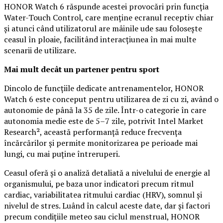
HONOR Watch 6 răspunde acestei provocări prin funcția
Water-Touch Control, care menține ecranul receptiv chiar
și atunci când utilizatorul are mâinile ude sau folosește
ceasul în ploaie, facilitând interacțiunea în mai multe
scenarii de utilizare.
Mai mult decât un partener pentru sport
Dincolo de funcțiile dedicate antrenamentelor, HONOR
Watch 6 este conceput pentru utilizarea de zi cu zi, având o
autonomie de până la 35 de zile. Într-o categorie în care
autonomia medie este de 5–7 zile, potrivit Intel Market
Research², această performanță reduce frecvența
încărcărilor și permite monitorizarea pe perioade mai
lungi, cu mai puține întreruperi.
Ceasul oferă și o analiză detaliată a nivelului de energie al
organismului, pe baza unor indicatori precum ritmul
cardiac, variabilitatea ritmului cardiac (HRV), somnul și
nivelul de stres. Luând în calcul aceste date, dar și factori
precum condițiile meteo sau ciclul menstrual, HONOR