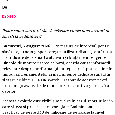
De
b2bseo
Poate smartwatch-ul t
ău
să măsoare viteza unei lovituri de
smash la badminton?
București,
3 august 2026
–
Pe măsură ce interesul pentru
sănătate, fitness și sport crește, utilizatorii au așteptări tot
mai ridicate de la smartwatch-uri și brățările inteligente.
Dincolo de monitorizarea de bază, aceștia caută informații
relevante despre performanță, funcții care îi pot susține în
timpul antrenamentelor și instrumente dedicate sănătății
și stării de bine. HONOR Watch 6 răspunde acestor nevoi
prin funcții avansate de monitorizare sportivă și analiză a
datelor.
Această evoluție este vizibilă mai ales în cazul sporturilor în
care viteza și precizia sunt esențiale. Badmintonul,
practicat de peste 330 de milioane de persoane la nivel