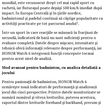
mondial, este recunoscut drept cel mai rapid sport cu
rachetă, iar fluturașul poate depăși 500 km/h imediat după
impact. În Europa Centrală și în țările nordice,
badmintonul și padelul continuă să câștige popularitate ca
activități practicate pe tot parcursul anului¹.
Într-un sport în care reacțiile se măsoară în fracțiuni de
secundă, indicatorii de bază nu sunt suficienți pentru o
evaluare completă. Datele despre mișcare, intensitate și
tehnică oferă informații relevante despre performanță, iar
HONOR Watch 6 integrează funcții concepute tocmai
pentru acest nivel de analiză.
Mod avansat pentru badminton, cu analiza detaliată a
jocului
Pentru pasionații de badminton, HONOR Watch 6
urmărește nouă indicatori de performanță și analizează
jocul din cinci perspective. Printre datele monitorizate se
numără numărul și viteza loviturilor, puterea acestora,
raportul dintre loviturile forehand și backhand, precum și