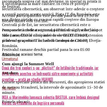
recomanda sosirea cat mai devreme, in special in prima zi
fi întotdeauna la mare căutare. În ceea ce privește
de festival.
securitatea cibernetică, am observat într-adevăr o creștere
a cererii pentru aceste servicii. Piața IT din România este
Accesul participantilor este permis pana la ora 23:30 in
una dintre piețele cu cea mai rapidă creștere din Europa
fiecare dintre cele trei zile.
Centrală și de Est, iar securitatea cibernetică este o
Persoanele acreditate (presa, parteneri si guestlist) isi pot
componentă cheie a sectorului IT&C de aici”, a declarat
ridica acreditarile zilnic intre orele 08:00 si 20:00,
Moe Jame, CEO al companiei de servicii IT Team Extension
procesarea acestora incheindu-se dupa ora 20:00.
și liderul grupului IT în cadrul Camerei de Comerț Elveția-
România.
Festivalul ramane deschis partial pana la ora 05:00
dimineata.
Articole pe aceiasi tema:
Urmatorul
Cum ajungi la Summer Well
Două din trei cupluri s-au „plictisit” de întâlnirile tradiționale, iar
Autobuz
91% dintre acestea se îndreaptă către experiențe și activități
creative – arată un studiu HUAWEI
Cursele speciale pleaca din Bucuresti, din apropierea statiei
de metrou Straulesti, la intervale de aproximativ 15–30 de
Nu ratati
minute.
IKEA și Marimekko lansează colecția BASTUA, care îmbină designul
Primele plecari:
Nordic cu ritualurile de îngrijire personală