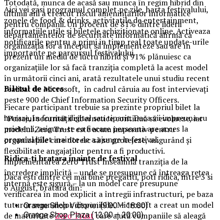
Totodată, munca de acasă sau munca în regim hibrid din
Aici vei gasi programul complet pe zile, harta festivalului,
ultimii ani a crescut riscul amenințărilor informatice
zonele de food & drinks, activitatile de entertainment,
pentru companii. Un procent de 81% dintre liderii
informatiile utile si biletele achizitionate online. Activeaza
departamentelor de securitate informatică afirmă că
notificarile pentru a primi in timp real toate update-urile
organizația lor a început să implementeze sau are în
importante pe parcursul festivalului.
prezent un mediu de lucru hibrid și 91% plănuiesc ca
organizațiile lor să facă tranziția completă la acest model
în următorii cinci ani, arată rezultatele unui studiu recent
Biletul de acces
realizat de Microsoft, în cadrul căruia au fost intervievați
peste 900 de Chief Information Security Officers.
Fiecare participant trebuie sa prezinte propriul bilet la
intrare, in format digital sau tiparit. Daca vii impreuna cu
”Peisajul securității cibernetice continuă să evolueze, iar
prietenii, asigura-te ca fiecare persoana are acces la
modelul Zero Trust este acum imperativ pentru
propriul bilet inainte de a ajunge la festival.
organizațiile care doresc să se protejeze, asigurând și
flexibilitate angajaților pentru a fi productivi.
Ridica-t
i br
at
ara
inainte de festival
Implementarea Zero Trust înseamnă tranziția de la
încredere implicită – unde se presupune că întreaga rețea
Daca esti dintre cei mai bine pregatiti, poti ridica, intre 3 si
internă este sigură – la un model care presupune
6 August, bratara din:
verificarea în mod explicit a întregii infrastructuri, pe baza
tuturor semnalelor disponibile. Microsoft a creat un model
Orange Shop Victoriei (9:00 – 18:00)
Orange Shop Plaza (12:00 – 20:00)
de maturitate
Zero Trust
care ajută companiile să aleagă