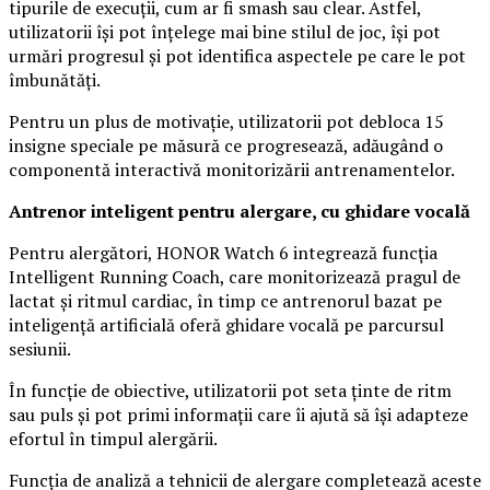
tipurile de execuții, cum ar fi smash sau clear. Astfel,
utilizatorii își pot înțelege mai bine stilul de joc, își pot
urmări progresul și pot identifica aspectele pe care le pot
îmbunătăți.
Pentru un plus de motivație, utilizatorii pot debloca 15
insigne speciale pe măsură ce progresează, adăugând o
componentă interactivă monitorizării antrenamentelor.
Antrenor inteligent pentru alergare, cu ghidare vocală
Pentru alergători, HONOR Watch 6 integrează funcția
Intelligent Running Coach, care monitorizează pragul de
lactat și ritmul cardiac, în timp ce antrenorul bazat pe
inteligență artificială oferă ghidare vocală pe parcursul
sesiunii.
În funcție de obiective, utilizatorii pot seta ținte de ritm
sau puls și pot primi informații care îi ajută să își adapteze
efortul în timpul alergării.
Funcția de analiză a tehnicii de alergare completează aceste