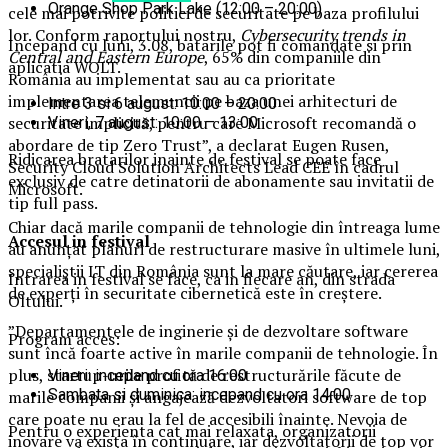
Orange Shop Park Lake (12:00 – 20:00)
cele mai potrivite politici de securitate pe baza profilului
lor. Conform raportului nostru,
Cybersecurity trends in
Incepand cu luni, 3.08, batarile pot fi comandate si prin
Central and Eastern Europe
, 65% din companiile din
aplicatia WOLT.
România au implementat sau au ca prioritate
implementarea telemuncii pe baza unei arhitecturi de
Intre 3 si 6 august: 10:00 – 20:00
securitate implicită, pentru care Microsoft recomandă o
Vineri, 7 august: 10:00 – 13:00
abordare de tip Zero Trust”, a declarat Eugen Rusen,
Ridicarea bratarilor inainte de festival se poate face
Security Cloud Solution Architects Lead CEE în cadrul
exclusiv de catre detinatorii de abonamente sau invitatii de
Microsoft.
tip full pass.
Chiar dacă marile companii de tehnologie din întreaga lume
Accesul i
n festival
au anunțat planuri de restructurare masive în ultimele luni,
specialiștii IT din România sunt la mare căutare, iar cererea
Intrarea in festival se face, ca in fiecare an, din strada
de experți în securitate cibernetică este în creștere.
Oltului.
”Departamentele de inginerie și de dezvoltare software
Program acces:
sunt încă foarte active în marile companii de tehnologie. În
plus, startup-urile profită de restructurările făcute de
Vineri: incepand cu ora 16:00
Sambata si duminica: incepand cu ora 14:00
marile companii și angajează dezvoltatori software de top
care poate nu erau la fel de accesibili înainte. Nevoia de
Pentru o experienta cat mai relaxata, organizatorii
inovare va exista în continuare, iar dezvoltatorii de top vor