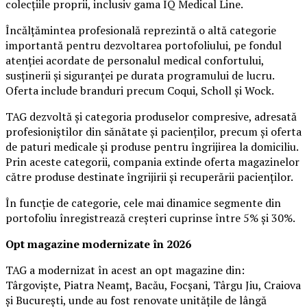
colecțiile proprii, inclusiv gama IQ Medical Line.
Încălțămintea profesională reprezintă o altă categorie
importantă pentru dezvoltarea portofoliului, pe fondul
atenției acordate de personalul medical confortului,
susținerii și siguranței pe durata programului de lucru.
Oferta include branduri precum Coqui, Scholl și Wock.
TAG dezvoltă și categoria produselor compresive, adresată
profesioniștilor din sănătate și pacienților, precum și oferta
de paturi medicale și produse pentru îngrijirea la domiciliu.
Prin aceste categorii, compania extinde oferta magazinelor
către produse destinate îngrijirii și recuperării pacienților.
În funcție de categorie, cele mai dinamice segmente din
portofoliu înregistrează creșteri cuprinse între 5% și 30%.
Opt magazine modernizate în 2026
TAG a modernizat în acest an opt magazine din:
Târgoviște, Piatra Neamț, Bacău, Focșani, Târgu Jiu, Craiova
și București, unde au fost renovate unitățile de lângă