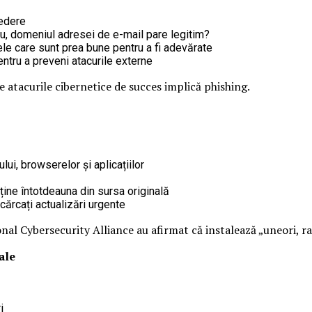
redere
lu, domeniul adresei de e-mail pare legitim?
rtele care sunt prea bune pentru a fi adevărate
pentru a preveni atacurile externe
 atacurile cibernetice de succes implică phishing.
lui, browserelor și aplicațiilor
bține întotdeauna din sursa originală
ărcați actualizări urgente
nal Cybersecurity Alliance au afirmat că instalează „uneori, rar
ale
i