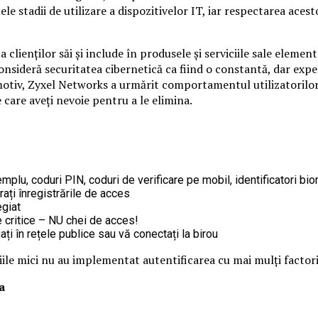
e stadii de utilizare a dispozitivelor IT, iar respectarea acestor
lienților săi și include în produsele și serviciile sale eleme
ri consideră securitatea cibernetică ca fiind o constantă, dar e
motiv, Zyxel Networks a urmărit comportamentul utilizatorilor
 care aveți nevoie pentru a le elimina.
emplu, coduri PIN, coduri de verificare pe mobil, identificatori bi
rați înregistrările de acces
egiat
e critice – NU chei de acces!
ți în rețele publice sau vă conectați la birou
le mici nu au implementat autentificarea cu mai mulți factori
a