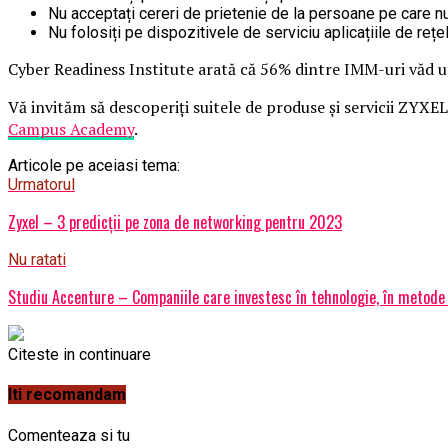
Nu acceptați cereri de prietenie de la persoane pe care nu
Nu folosiți pe dispozitivele de serviciu aplicațiile de reț
Cyber Readiness Institute arată că 56% dintre IMM-uri văd uti
Vă invităm să descoperiți suitele de produse și servicii ZYXEL
Campus Academy
.
Articole pe aceiasi tema:
Urmatorul
Zyxel – 3 predicții pe zona de networking pentru 2023
Nu ratati
Studiu Accenture – Companiile care investesc în tehnologie, în metode 
Citeste in continuare
Iti recomandam
Comenteaza si tu