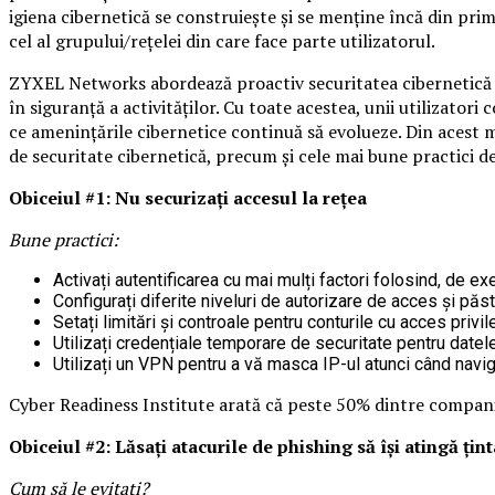
igiena cibernetică se construiește și se menține încă din primel
cel al grupului/rețelei din care face parte utilizatorul.
ZYXEL Networks abordează proactiv securitatea cibernetică a c
în siguranță a activităților. Cu toate acestea, unii utilizato
ce amenințările cibernetice continuă să evolueze. Din acest 
de securitate cibernetică, precum și cele mai bune practici de
Obiceiul #1: Nu securizați accesul la rețea
Bune practici:
Activați autentificarea cu mai mulți factori folosind, de ex
Configurați diferite niveluri de autorizare de acces și păst
Setați limitări și controale pentru conturile cu acces privil
Utilizați credențiale temporare de securitate pentru datel
Utilizați un VPN pentru a vă masca IP-ul atunci când naviga
Cyber Readiness Institute arată că peste 50% dintre companii
Obiceiul #2: Lăsați atacurile de phishing să își atingă țint
Cum să le evitați?