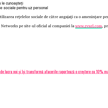
 le cunoașteți
ele sociale pentru uz personal
lizarea rețelelor sociale de către angajați ca o amenințare pe
 Networks pe site-ul oficial al companiei la
www.zyxel.com
, p
de lucru noi și își transformă afacerile raportează o creștere cu 10% ma