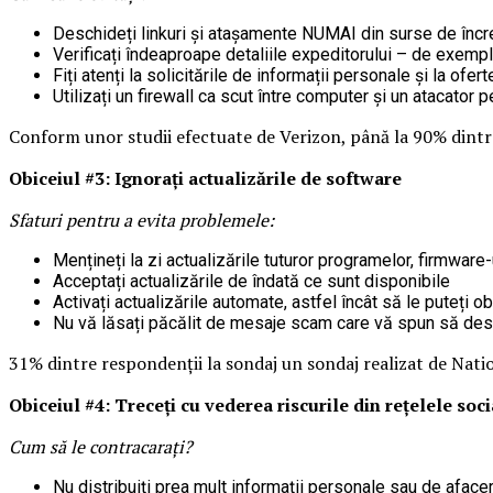
Deschideți linkuri și atașamente NUMAI din surse de înc
Verificați îndeaproape detaliile expeditorului – de exemp
Fiți atenți la solicitările de informații personale și la ofe
Utilizați un firewall ca scut între computer și un atacator 
Conform unor studii efectuate de Verizon, până la 90% dintre
Obiceiul #3: Ignorați actualizările de software
Sfaturi pentru a evita problemele:
Mențineți la zi actualizările tuturor programelor, firmware-u
Acceptați actualizările de îndată ce sunt disponibile
Activați actualizările automate, astfel încât să le puteți o
Nu vă lăsați păcălit de mesaje scam care vă spun să desc
31% dintre respondenții la sondaj un sondaj realizat de Natio
Obiceiul #4: Treceți cu vederea riscurile din rețelele soci
Cum să le contracarați?
Nu distribuiți prea mult informații personale sau de afacer