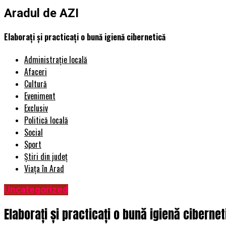
Aradul de AZI
Elaborați și practicați o bună igienă cibernetică
Administrație locală
Afaceri
Cultură
Eveniment
Exclusiv
Politică locală
Social
Sport
Știri din județ
Viața în Arad
Uncategorized
Elaborați și practicați o bună igienă cibernet