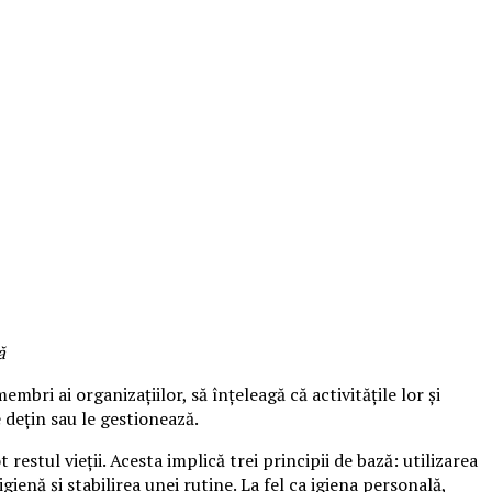
ă
mbri ai organizațiilor, să înțeleagă că activitățile lor și
e dețin sau le gestionează.
restul vieții. Acesta implică trei principii de bază: utilizarea
enă și stabilirea unei rutine. La fel ca igiena personală,