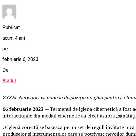
Publicat
acum 4 ani
pe
februarie 6, 2023
De
Aradul
ZYXEL Networks vă pune la dispoziție un ghid pentru a elimi
06 februarie 2023
— Termenul de igiena cibernetică a fost ado
interacțiunile din mediul cibernetic au efect asupra „sănătății”
O igienă corectă se bazează pe un set de reguli învățate încă d
produselor și instrumentelor care se potrivesc nevoilor dumnea