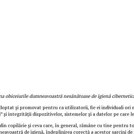
na obiceiurile dumneavoastră nesănătoase de igienă cibernetic
ptat și promovat pentru ca utilizatorii, fie ei individuali ori me
 și integrității dispozitivelor, sistemelor și a datelor pe care l
in copilărie și ceva care, în general, rămâne cu tine pentru tot 
voastră de igienă, îndeplinirea corectă a acestor sarcini de igi