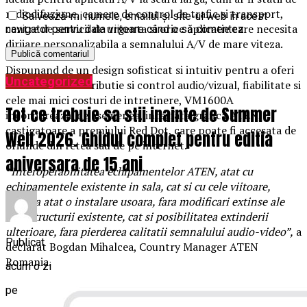
radiodifuziune, camere de control de trafic si transport,
Salvează-mi numele, emailul și site-ul web în acest
centre de servicii de urgenta si orice aplicatie care necesita
navigator pentru data viitoare când o să comentez.
dirijare personalizabila a semnalului A/V de mare viteza.
Dispunand de un design sofisticat si intuitiv pentru a oferi
Uncategorized
cea mai buna distributie si control audio/vizual, fiabilitate si
cele mai mici costuri de intretinere, VM1600A
Tot ce trebuie sa stii inainte de Summer
incorporeaza, de asemenea, interfata grafica ATEN,
castigatoare a premiului Red Dot, care poate fi accesata de
Well 2026. Ghidul complet pentru editia
oriunde din retea sau de pe internet.
aniversara de 15 ani
“
Interoperabilitatea echipamentelor ATEN, atat cu
echipamentele existente in sala, cat si cu cele viitoare,
asigura atat o instalare usoara, fara modificari extinse ale
infrastructurii existente, cat si posibilitatea extinderii
ulterioare, fara pierderea calitatii semnalului audio-video”,
a
Publicat
declarat Bogdan Mihalcea, Country Manager ATEN
Romania.
acum o zi
pe