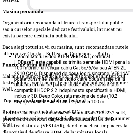
Masina
personal
a
Organizatorii recomanda utilizarea transportului public
sau a curselor speciale dedicate festivalului, intrucat nu
exista parcare destinata publicului.
Daca alegi totusi sa vii cu masina, sunt recomandate rutele
alternative Chitila – Buftea sau Corbeanca – Buftea.
Transmitatorul video ATEN
VE814AT
, certificat
HDBaseT, este capabil sa trimita semnale HDMI pana la
Puncte de prim ajutor
100 m printr-un singur cablu Cat 5e/6/6a sau ATEN 2L-
2910 Cat 6. Dispunand de doua iesiri sincrone, VE814AT
Mai multe puncte medicale vor fi disponibile in interiorul
poate transmite semnal video catre doua afisaje de la
festivalului si vor fi marcate pe harta din aplicatia Summer
distanta si unul pe partea locala. Acest transmitator
Well.
compatibil HDCP 2.2 indeplineste specificatiile HDMI,
inclusiv 3D, Deep Color, rata maxima de date (10,2
Top-up rapid pentru plati i
n festival
Gbps) si calitate video 4K de pana la 100 m.
Bratara de acces include un cod PIN care permite
VE814AT accepta transmisia de semnalizare RS-232 si IR,
alimentarea online a contului, direct pe platforma Summer
permitand controlul dispozitivului sursa HDMI de la
Well.
unitatea distanta (VE814AR), dand in acelasi timp acces la
dispozitivul de afisare HDMI de la unitatea locala