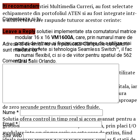
Cu sprijinul Agentiei Multimedia Curreri, au fost selectate
Iti recomandam
echipamente din portofoliul ATEN si au fost integrate intr-
Comenteaza si tu
o arhitectura care raspunde tuturor acestor cerinte:
Leave a Reply
In centrul solutiei implementate sta comutatorul matrice
modular 16 x 16
VM1600A
, care, prin numarul mare de
porturi de intrare si iesire, capacitatea de a utiliza mai
Adresa ta de email nu va fi publicată.
Câmpurile obligatorii
multe interfete si tehnologia Seamless Switch™, il fac
sunt marcate cu
*
nu numai flexibil, ci si o de viitor pentru spatiul de 562
Comentariu
*
m2 al Salii Orlando.
Solutia aleasa este compatibila cu multe interfete utilizate
in mod obisnuit, asigurand integrarea configuratiei
analogice existente in noul sistem de distributie digitala, iar
tehnologia exclusiva ATEN, Seamless Switch™, asigura
tranzitii usoare la schimbarea surselor si comutare aproape
de zero secunde pentru fluxuri video fluide.
Nume
*
Solutia ofera control in timp real si acces avansat pentru a
Email
*
gestiona 16 surse video si 16 afisaje simultan, prin placi I/O
modulare intr-un singur sasiu ce este usor de extins, fiind
Site web
ideala pentru aplicatii A/V la scara larga, cum ar fi statii de