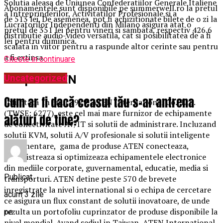
Solutia aleasa de Uniunea Confederatiilor Generale Italiene
Abonamentele sunt disponibile pe summerwell.ro la pretul
a Intreprinderilor, Activitatilor Profesionale si a
de 513 lei. De asemenea, pot fi achizitionate bilete de o zi la
Lucratorilor Independenti din Milano asigura atat o
pretul de 351 lei pentru vineri si sambata, respectiv 426.6
distributie audio-video versatila, cat si posibilitatea de a fi
lei pentru duminica.
scalata in viitor pentru a raspunde altor cerinte sau pentru
a fi extinsa.
Citeste in continuare
Despre ATEN
Uncategorized
Cum ar fi dacă ceasul tău s-ar antrena
Infiintata in anul 1979, ATEN International Co., Ltd.
(TWSE: 6277), este cel mai mare furnizor de echipamente
alături de tine?
de conectivitate AV/IT si solutii de administrare. Incluzand
solutii KVM, solutii A/V profesionale si solutii inteligente
de alimentare, gama de produse ATEN conecteaza,
administreaza si optimizeaza echipamentele electronice
din mediile corporate, guvernamental, educatie, media si
Publicat
transporturi. ATEN detine peste 570 de brevete
inregistrate la nivel international si o echipa de cercetare
acum 3 zile
ce asigura un flux constant de solutii inovatoare, de unde
rezulta un portofoliu cuprinzator de produse disponibile la
pe
nivel mondial. Avand sediul in Taiwan, ATEN International