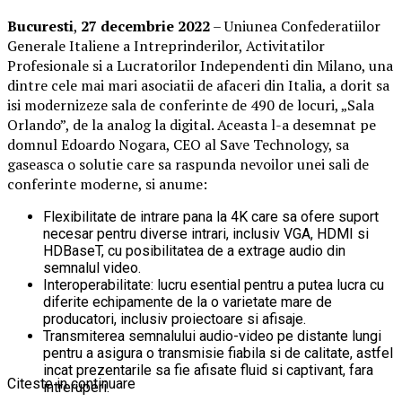
Bucuresti
,
27 decembrie 2022
– Uniunea Confederatiilor
Generale Italiene a Intreprinderilor, Activitatilor
Profesionale si a Lucratorilor Independenti din Milano, una
dintre cele mai mari asociatii de afaceri din Italia, a dorit sa
isi modernizeze sala de conferinte de 490 de locuri, „Sala
Orlando”, de la analog la digital. Aceasta l-a desemnat pe
domnul Edoardo Nogara, CEO al Save Technology, sa
gaseasca o solutie care sa raspunda nevoilor unei sali de
conferinte moderne, si anume:
Flexibilitate de intrare pana la 4K care sa ofere suport
necesar pentru diverse intrari, inclusiv VGA, HDMI si
HDBaseT, cu posibilitatea de a extrage audio din
semnalul video.
Interoperabilitate: lucru esential pentru a putea lucra cu
diferite echipamente de la o varietate mare de
producatori, inclusiv proiectoare si afisaje.
Transmiterea semnalului audio-video pe distante lungi
pentru a asigura o transmisie fiabila si de calitate, astfel
incat prezentarile sa fie afisate fluid si captivant, fara
Citeste in continuare
intreruperi.