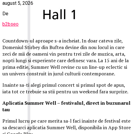
august 5, 2026
De
b2bseo
Countdown-ul aproape s-a incheiat. In doar cateva zile,
Domeniul Stirbey din Buftea devine din nou locul in care
zeci de mii de oameni vin pentru trei zile de muzica, arta,
nopti lungi si experiente care definesc vara. La 15 ani de la
prima editie, Summer Well revine cu un line-up eclectic si
un univers construit in jurul culturii contemporane.
Inainte sa-ti alegi primul concert si primul spot de apus,
iata tot ce trebuie sa stii pentru un weekend fara surprize.
Aplica
t
ia Summer Well
– festivalul, direct in buzunarul
tau
Primul lucru pe care merita sa-l faci inainte de festival este
sa descarci aplicatia Summer Well, disponibila in App Store
si Google Play.