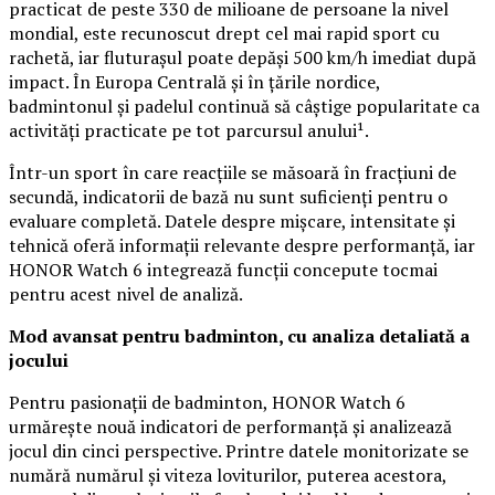
practicat de peste 330 de milioane de persoane la nivel
mondial, este recunoscut drept cel mai rapid sport cu
rachetă, iar fluturașul poate depăși 500 km/h imediat după
impact. În Europa Centrală și în țările nordice,
badmintonul și padelul continuă să câștige popularitate ca
activități practicate pe tot parcursul anului¹.
Într-un sport în care reacțiile se măsoară în fracțiuni de
secundă, indicatorii de bază nu sunt suficienți pentru o
evaluare completă. Datele despre mișcare, intensitate și
tehnică oferă informații relevante despre performanță, iar
HONOR Watch 6 integrează funcții concepute tocmai
pentru acest nivel de analiză.
Mod avansat pentru badminton, cu analiza detaliată a
jocului
Pentru pasionații de badminton, HONOR Watch 6
urmărește nouă indicatori de performanță și analizează
jocul din cinci perspective. Printre datele monitorizate se
numără numărul și viteza loviturilor, puterea acestora,