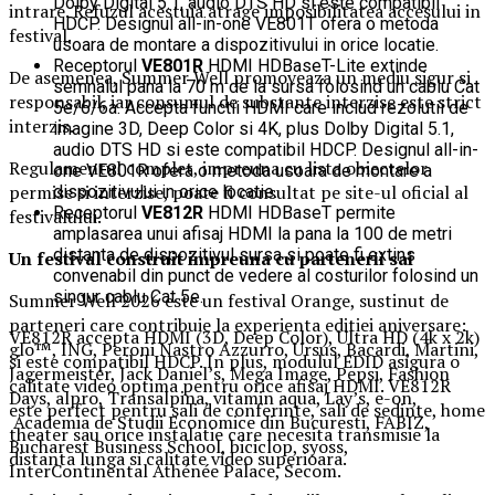
Dolby Digital 5.1, audio DTS HD si este compatibil
intrare. Refuzul acestuia atrage imposibilitatea accesului in
HDCP. Designul all-in-one VE801T ofera o metoda
festival.
usoara de montare a dispozitivului in orice locatie.
Receptorul
VE801R
HDMI HDBaseT-Lite extinde
De asemenea, Summer Well promoveaza un mediu sigur si
semnalul pana la 70 m de la sursa folosind un cablu Cat
responsabil, iar consumul de substante interzise este strict
5e/6/6a. Accepta functii HDMI care includ rezolutii de
interzis.
imagine 3D, Deep Color si 4K, plus Dolby Digital 5.1,
audio DTS HD si este compatibil HDCP. Designul all-in-
Regulamentul complet, impreuna cu lista obiectelor
one VE801R ofera o metoda usoara de montare a
permise si interzise, poate fi consultat pe site-ul oficial al
dispozitivului in orice locatie.
Receptorul
VE812R
HDMI HDBaseT permite
festivalului.
amplasarea unui afisaj HDMI la pana la 100 de metri
distanta de dispozitivul sursa si poate fi extins
Un festival construit
impreuna cu partenerii sai
convenabil din punct de vedere al costurilor folosind un
singur cablu Cat 5e.
Summer Well 2026 este un festival Orange, sustinut de
parteneri care contribuie la experienta editiei aniversare:
VE812R accepta HDMI (3D, Deep Color), Ultra HD (4k x 2k)
glo™, ING, Peroni Nastro Azzurro, Ursus, Bacardi, Martini,
si este compatibil HDCP. In plus, modulul EDID asigura o
Jagermeister, Jack Daniel’s, Mega Image, Pepsi, Fashion
calitate video optima pentru orice afisaj HDMI. VE812R
Days, alpro, Transalpina, vitamin aqua, Lay’s, e-on,
este perfect pentru sali de conferinte, sali de sedinte, home
Academia de Studii Economice din Bucuresti, FABIZ,
theater sau orice instalatie care necesita transmisie la
Bucharest Business School, biciclop, syoss,
distanta lunga si calitate video superioara.
InterContinental Athénée Palace, Secom.