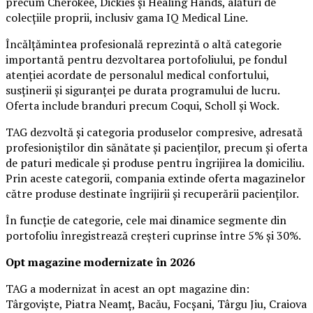
precum Cherokee, Dickies și Healing Hands, alături de
colecțiile proprii, inclusiv gama IQ Medical Line.
Încălțămintea profesională reprezintă o altă categorie
importantă pentru dezvoltarea portofoliului, pe fondul
atenției acordate de personalul medical confortului,
susținerii și siguranței pe durata programului de lucru.
Oferta include branduri precum Coqui, Scholl și Wock.
TAG dezvoltă și categoria produselor compresive, adresată
profesioniștilor din sănătate și pacienților, precum și oferta
de paturi medicale și produse pentru îngrijirea la domiciliu.
Prin aceste categorii, compania extinde oferta magazinelor
către produse destinate îngrijirii și recuperării pacienților.
În funcție de categorie, cele mai dinamice segmente din
portofoliu înregistrează creșteri cuprinse între 5% și 30%.
Opt magazine modernizate în 2026
TAG a modernizat în acest an opt magazine din:
Târgoviște, Piatra Neamț, Bacău, Focșani, Târgu Jiu, Craiova