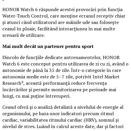
HONOR Watch 6 răspunde acestei provocări prin funcția
Water-Touch Control, care menține ecranul receptiv chiar
și atunci când utilizatorul are mâinile ude sau folosește
ceasul în ploaie, facilitând interacțiunea în mai multe
scenarii de utilizare.
Mai mult decât un partener pentru sport
Dincolo de funcțiile dedicate antrenamentelor, HONOR
Watch 6 este conceput pentru utilizarea de zi cu zi, având o
autonomie de până la 35 de zile. Într-o categorie în care
autonomia medie este de 5–7 zile, potrivit Intel Market
Research², această performanță reduce frecvența
încărcărilor și permite monitorizarea pe perioade mai
lungi, cu mai puține întreruperi.
Ceasul oferă și o analiză detaliată a nivelului de energie al
organismului, pe baza unor indicatori precum ritmul
cardiac, variabilitatea ritmului cardiac (HRV), somnul și
nivelul de stres. Luând în calcul aceste date, dar și factori