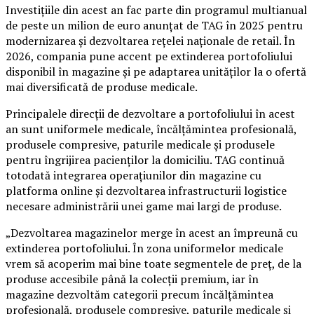
Investițiile din acest an fac parte din programul multianual
de peste un milion de euro anunțat de TAG în 2025 pentru
modernizarea și dezvoltarea rețelei naționale de retail. În
2026, compania pune accent pe extinderea portofoliului
disponibil în magazine și pe adaptarea unităților la o ofertă
mai diversificată de produse medicale.
Principalele direcții de dezvoltare a portofoliului în acest
an sunt uniformele medicale, încălțămintea profesională,
produsele compresive, paturile medicale și produsele
pentru îngrijirea pacienților la domiciliu. TAG continuă
totodată integrarea operațiunilor din magazine cu
platforma online și dezvoltarea infrastructurii logistice
necesare administrării unei game mai largi de produse.
„Dezvoltarea magazinelor merge în acest an împreună cu
extinderea portofoliului. În zona uniformelor medicale
vrem să acoperim mai bine toate segmentele de preț, de la
produse accesibile până la colecții premium, iar în
magazine dezvoltăm categorii precum încălțămintea
profesională, produsele compresive, paturile medicale și