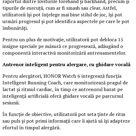
raportul dintre loviturile forehand și backhand, precum și
tipurile de execuții, cum ar fi smash sau clear. Astfel,
utilizatorii își pot înțelege mai bine stilul de joc, își pot
urmări progresul și pot identifica aspectele pe care le pot
îmbunătăți.
Pentru un plus de motivație, utilizatorii pot debloca 15
insigne speciale pe măsură ce progresează, adăugând o
componentă interactivă monitorizării antrenamentelor.
Antrenor inteligent pentru alergare, cu ghidare vocală
Pentru alergători, HONOR Watch 6 integrează funcția
Intelligent Running Coach, care monitorizează pragul de
lactat și ritmul cardiac, în timp ce antrenorul bazat pe
inteligență artificială oferă ghidare vocală pe parcursul
sesiunii.
În funcție de obiective, utilizatorii pot seta ținte de ritm
sau puls și pot primi informații care îi ajută să își adapteze
efortul în timpul alergării.