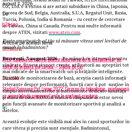
august 3, 2026
Co., Ltd. s-a extins si are astazi subsidiare in China, Japonia,
Coreea de Sud, Belgia, Australia, S.U.A, Regatul Unit, Rusia,
De
Turcia, Polonia, India si Romania – cu centre de cercetare
b2bseo
in Taiwan, China si Canada. Pentru mai multe informatii
despre ATEN, vizitati
www.aten.com
.
Poate smartwatch-ul t
ău
să măsoare viteza unei lovituri de
Articole pe aceiasi tema:
smash la badminton?
Urmatorul
București,
3 august 2026
–
Pe măsură ce interesul pentru
ATEN: Camera de control pentru observarea de la distanta intr-un
sănătate, fitness și sport crește, utilizatorii au așteptări tot
spital de urgenta din Europa – Studiu de caz
mai ridicate de la smartwatch-uri și brățările inteligente.
Dincolo de monitorizarea de bază, aceștia caută informații
Nu ratati
relevante despre performanță, funcții care îi pot susține în
Studiul Samsung Pet Living 2022: Cererea de tehnologie „prietenoasă
timpul antrenamentelor și instrumente dedicate sănătății
cu animalele de companie” este în continuă creștere
și stării de bine. HONOR Watch 6 răspunde acestor nevoi
prin funcții avansate de monitorizare sportivă și analiză a
datelor.
Această evoluție este vizibilă mai ales în cazul sporturilor în
care viteza și precizia sunt esențiale. Badmintonul,