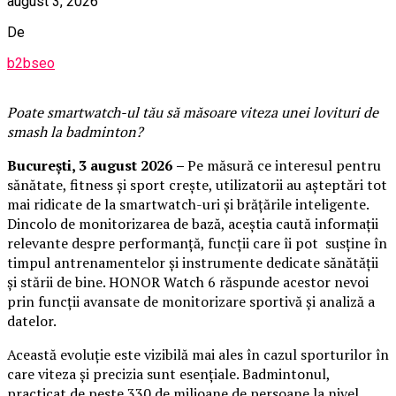
august 3, 2026
De
b2bseo
Poate smartwatch-ul t
ău
să măsoare viteza unei lovituri de
smash la badminton?
București,
3 august 2026
–
Pe măsură ce interesul pentru
sănătate, fitness și sport crește, utilizatorii au așteptări tot
mai ridicate de la smartwatch-uri și brățările inteligente.
Dincolo de monitorizarea de bază, aceștia caută informații
relevante despre performanță, funcții care îi pot susține în
timpul antrenamentelor și instrumente dedicate sănătății
și stării de bine. HONOR Watch 6 răspunde acestor nevoi
prin funcții avansate de monitorizare sportivă și analiză a
datelor.
Această evoluție este vizibilă mai ales în cazul sporturilor în
care viteza și precizia sunt esențiale. Badmintonul,
practicat de peste 330 de milioane de persoane la nivel