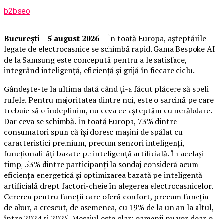
b2bseo
București – 5 august 2026 –
În toată Europa, așteptările
legate de electrocasnice se schimbă rapid. Gama Bespoke AI
de la Samsung este concepută pentru a le satisface,
integrând inteligență, eficiență și grijă în fiecare ciclu.
Gândește-te la ultima dată când ți-a făcut plăcere să speli
rufele. Pentru majoritatea dintre noi, este o sarcină pe care
trebuie să o îndeplinim, nu ceva ce așteptăm cu nerăbdare.
Dar ceva se schimbă. În toată Europa, 73% dintre
consumatori spun că își doresc mașini de spălat cu
caracteristici premium, precum senzori inteligenți,
funcționalități bazate pe inteligență artificială. În același
timp, 53% dintre participanți la sondaj consideră acum
eficiența energetică și optimizarea bazată pe inteligență
artificială drept factori-cheie în alegerea electrocasnicelor.
Cererea pentru funcții care oferă confort, precum funcția
de abur, a crescut, de asemenea, cu 19% de la un an la altul,
între 2024 și 2025. Mesajul este clar: oamenii nu vor doar o