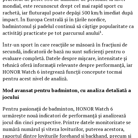
mondial, este recunoscut drept cel mai rapid sport cu
rachetă, iar fluturașul poate depăși 500 km/h imediat după
impact. În Europa Centrală și în țările nordice,
badmintonul și padelul continuă să câștige popularitate ca
activități practicate pe tot parcursul anului¹.
Într-un sport în care reacțiile se măsoară în fracțiuni de
secundă, indicatorii de bază nu sunt suficienți pentru o
evaluare completă. Datele despre mișcare, intensitate și
tehnică oferă informații relevante despre performanță, iar
HONOR Watch 6 integrează funcții concepute tocmai
pentru acest nivel de analiză.
Mod avansat pentru badminton, cu analiza detaliată a
jocului
Pentru pasionații de badminton, HONOR Watch 6
urmărește nouă indicatori de performanță și analizează
jocul din cinci perspective. Printre datele monitorizate se
numără numărul și viteza loviturilor, puterea acestora,
raportul dintre loviturile forehand și backhand, precum și