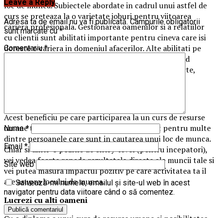
Leave a Reply
loc de munca. Subiectele abordate in cadrul unui astfel de
curs se preteaza la o varietate joburi pentru viitoarea
Adresa ta de email nu va fi publicată.
Câmpurile obligatorii
cariera profesionala. Gestionarea oamenilor si a relatiilor
sunt marcate cu
*
cu clientii sunt abilitati importante pentru cineva care isi
doreste o cariera in domeniul afacerilor. Alte abilitati pe
Comentariu
*
care un astfel de curs te poate ajuta sa le obtii includ
organizarea la locul de munca, multitasking, rapoarte,
comunicate etc.
Satisfactia la locul de munca
Acest beneficiu pe care participarea la un curs de resurse
umane ti-l poate oferi este foarte important pentru multe
Nume
*
dintre persoanele care sunt in cautarea unui loc de munca.
Email
*
Chiar si dintr-o pozitie de entry-level (pentru incepatori),
vei vedea foarte repede rezultatele directe ale muncii tale si
Site web
vei putea masura impactul pozitiv pe care activitatea ta il
are asupra locului de munca.
Salvează-mi numele, emailul și site-ul web în acest
navigator pentru data viitoare când o să comentez.
Lucrezi cu alti oameni