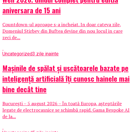
aniversara de 15 ani
Countdown-ul aproape s-a incheiat. In doar cateva zile,
Domeniul Stirbey din Buftea devine din nou locul in care
zeci de...
Uncategorized
3 zile inainte
Mașinile de spălat și uscătoarele bazate pe
inteligență artificială îți cunosc hainele mai
bine decât tine
București – 5 august 2026 – În toată Europa, așteptările
legate de electrocasnice se schimbă rapid. Gama Bespoke AI
de la...