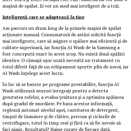
mașină de spălat. Ei vor un mod mai inteligent de a trăi.
Inteligență care se adaptează la tine
Am parcurs un drum lung de la primele mașini de spălat
acționate manual. Consumatorii de astăzi solicită funcții
mai inteligente, care să asigure o spălare mai eficientă și de
calitate superioară, iar funcția AI Wash de la Samsung a
fost concepută exact în acest scop. Nu există două spălări
identice. O cămașă ușor uzată necesită un tratament cu
totul diferit față de un echipament sportiv plin de noroi, iar
AI Wash înțelege acest lucru.
În loc să se bazeze pe programe prestabilite, funcția AI
Wash utilizează senzori integrați pentru a detecta
greutatea rufelor, a evalua țesătura și a optimiza spălarea
după gradul de murdărie. Pe baza acestor informații,
reglează automat nivelul apei, cantitatea de detergent,
timpul de înmuiere și de clătire, precum și ciclurile de
centrifugare, totul în timp real și fără ca să fie nevoie să
faci nimic. Rezultatul? Haine curate de fiecare dată.