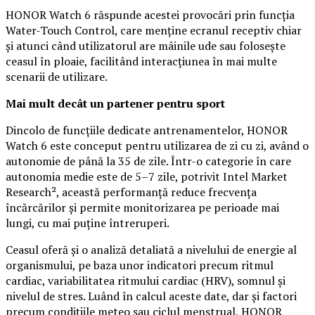
HONOR Watch 6 răspunde acestei provocări prin funcția
Water-Touch Control, care menține ecranul receptiv chiar
și atunci când utilizatorul are mâinile ude sau folosește
ceasul în ploaie, facilitând interacțiunea în mai multe
scenarii de utilizare.
Mai mult decât un partener pentru sport
Dincolo de funcțiile dedicate antrenamentelor, HONOR
Watch 6 este conceput pentru utilizarea de zi cu zi, având o
autonomie de până la 35 de zile. Într-o categorie în care
autonomia medie este de 5–7 zile, potrivit Intel Market
Research², această performanță reduce frecvența
încărcărilor și permite monitorizarea pe perioade mai
lungi, cu mai puține întreruperi.
Ceasul oferă și o analiză detaliată a nivelului de energie al
organismului, pe baza unor indicatori precum ritmul
cardiac, variabilitatea ritmului cardiac (HRV), somnul și
nivelul de stres. Luând în calcul aceste date, dar și factori
precum condițiile meteo sau ciclul menstrual, HONOR