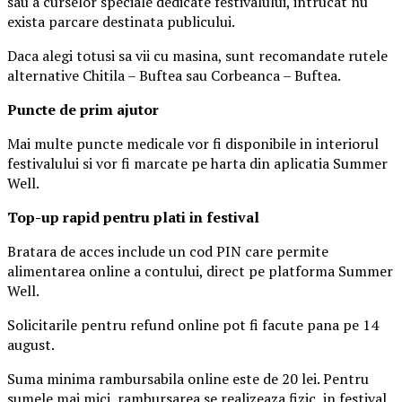
sau a curselor speciale dedicate festivalului, intrucat nu
exista parcare destinata publicului.
Daca alegi totusi sa vii cu masina, sunt recomandate rutele
alternative Chitila – Buftea sau Corbeanca – Buftea.
Puncte de prim ajutor
Mai multe puncte medicale vor fi disponibile in interiorul
festivalului si vor fi marcate pe harta din aplicatia Summer
Well.
Top-up rapid pentru plati i
n festival
Bratara de acces include un cod PIN care permite
alimentarea online a contului, direct pe platforma Summer
Well.
Solicitarile pentru refund online pot fi facute pana pe 14
august.
Suma minima rambursabila online este de 20 lei. Pentru
sumele mai mici, rambursarea se realizeaza fizic, in festival.