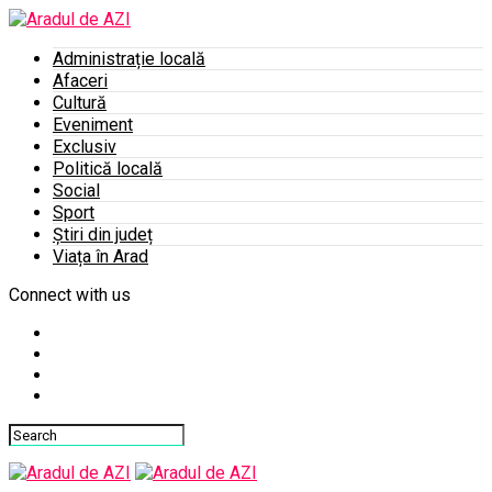
Administrație locală
Afaceri
Cultură
Eveniment
Exclusiv
Politică locală
Social
Sport
Știri din județ
Viața în Arad
Connect with us