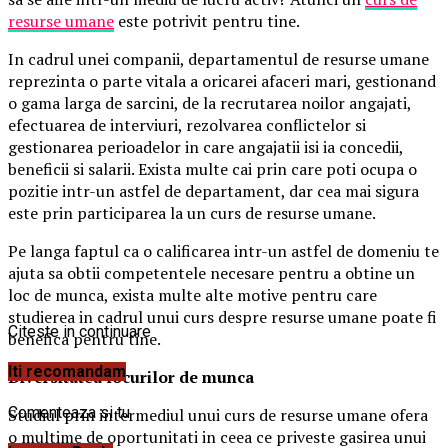
resurse umane
este potrivit pentru tine.
In cadrul unei companii, departamentul de resurse umane
reprezinta o parte vitala a oricarei afaceri mari, gestionand
o gama larga de sarcini, de la recrutarea noilor angajati,
efectuarea de interviuri, rezolvarea conflictelor si
gestionarea perioadelor in care angajatii isi ia concedii,
beneficii si salarii. Exista multe cai prin care poti ocupa o
pozitie intr-un astfel de departament, dar cea mai sigura
este prin participarea la un curs de resurse umane.
Pe langa faptul ca o calificarea intr-un astfel de domeniu te
ajuta sa obtii competentele necesare pentru a obtine un
loc de munca, exista multe alte motive pentru care
studierea in cadrul unui curs despre resurse umane poate fi
Citeste in continuare
benefica pentru tine.
Iti recomandam
Diversitatea locurilor de munca
Comenteaza si tu
Studiul prin intermediul unui curs de resurse umane ofera
o multime de oportunitati in ceea ce priveste gasirea unui