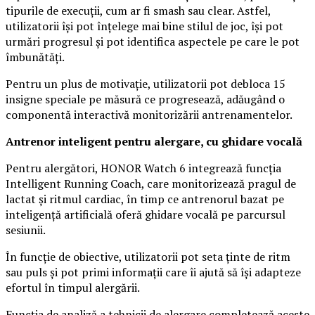
tipurile de execuții, cum ar fi smash sau clear. Astfel,
utilizatorii își pot înțelege mai bine stilul de joc, își pot
urmări progresul și pot identifica aspectele pe care le pot
îmbunătăți.
Pentru un plus de motivație, utilizatorii pot debloca 15
insigne speciale pe măsură ce progresează, adăugând o
componentă interactivă monitorizării antrenamentelor.
Antrenor inteligent pentru alergare, cu ghidare vocală
Pentru alergători, HONOR Watch 6 integrează funcția
Intelligent Running Coach, care monitorizează pragul de
lactat și ritmul cardiac, în timp ce antrenorul bazat pe
inteligență artificială oferă ghidare vocală pe parcursul
sesiunii.
În funcție de obiective, utilizatorii pot seta ținte de ritm
sau puls și pot primi informații care îi ajută să își adapteze
efortul în timpul alergării.
Funcția de analiză a tehnicii de alergare completează aceste