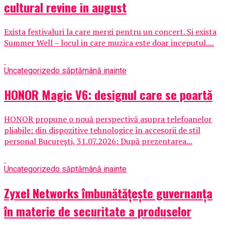
cultural revine in august
Exista festivaluri la care mergi pentru un concert. Si exista
Summer Well – locul in care muzica este doar inceputul....
Uncategorized
o săptămână inainte
HONOR Magic V6: designul care se poartă
HONOR propune o nouă perspectivă asupra telefoanelor
pliabile: din dispozitive tehnologice în accesorii de stil
personal București, 31.07.2026: După prezentarea...
Uncategorized
o săptămână inainte
Zyxel Networks îmbunătățește guvernanța
în materie de securitate a produselor