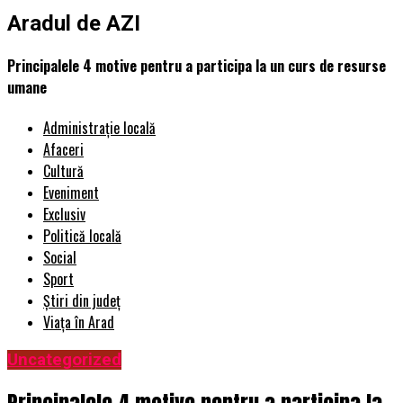
Aradul de AZI
Principalele 4 motive pentru a participa la un curs de resurse
umane
Administrație locală
Afaceri
Cultură
Eveniment
Exclusiv
Politică locală
Social
Sport
Știri din județ
Viața în Arad
Uncategorized