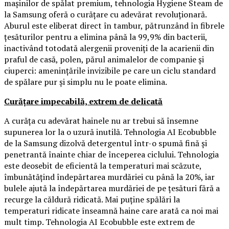
mașinilor de spălat premium, tehnologia Hygiene Steam de
la Samsung oferă o curățare cu adevărat revoluționară.
Aburul este eliberat direct în tambur, pătrunzând în fibrele
țesăturilor pentru a elimina până la 99,9% din bacterii,
inactivând totodată alergenii proveniți de la acarienii din
praful de casă, polen, părul animalelor de companie și
ciuperci: amenințările invizibile pe care un ciclu standard
de spălare pur și simplu nu le poate elimina.
Curățare impecabilă, extrem de delicată
A curăța cu adevărat hainele nu ar trebui să însemne
supunerea lor la o uzură inutilă. Tehnologia AI Ecobubble
de la Samsung dizolvă detergentul într-o spumă fină și
penetrantă înainte chiar de începerea ciclului. Tehnologia
este deosebit de eficientă la temperaturi mai scăzute,
îmbunătățind îndepărtarea murdăriei cu până la 20%, iar
bulele ajută la îndepărtarea murdăriei de pe țesături fără a
recurge la căldură ridicată. Mai puține spălări la
temperaturi ridicate înseamnă haine care arată ca noi mai
mult timp. Tehnologia AI Ecobubble este extrem de