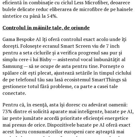
eficientă în combinație cu ciclul Less Microfiber, deoarece
bulele delicate reduc eliberarea de microfibre de pe hainele
sintetice cu până la 54%.
Controlul în mâinile tale, de oriunde
Gama Bespoke AI îți oferă controlul exact acolo unde îți
dorești. Folosește ecranul Smart Screen viu de 7 inch
pentru a seta ciclurile și a verifica progresul sau pur și
simplu cere-i lui Bixby — asistentul vocal îmbunătățit al
Samsung — să se ocupe de asta pentru tine. Pornește o
spălare cât ești plecat, ajustează setările în timpul ciclului
de pe telefonul tău sau lasă ecosistemul SmartThings să
gestioneze totul fără probleme, ca parte a casei tale
conectate.
Pentru că, în esență, asta își doresc cu adevărat oamenii:
73% dintre ei solicită aparate mai inteligente, bazate pe AI,
iar peste jumătate acordă prioritate eficienței energetice
mai presus de orice. Dispozitivele bazate pe AI oferă exact
acest lucru consumatorilor europeni care așteaptă mai