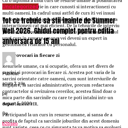
Cu o diploma a unui curs de resurse umane ai posibilitatea
Uncategorized
de a fi intr-o pozitie in care cunosti si interactionezi cu
multi oameni. In cadrul unui astfel de curs iti vei insusi
Tot ce trebuie sa stii inainte de Summer
cunostinte privind psihologia umana si modul in care sa
interactionezi cat mai eficient. De la tehnicile de interviu
Well 2026. Ghidul complet pentru editia
pana la solutionarea conflictelor, cu siguranta, la finalul
unui curs in resurse umane, vei deveni un expert in
aniversara de 15 ani
gestionarea relatiilor cu personalul.
Noi provocari in fiecare zi
Resursele umane, ca si ocupatie, ofera un set divers de
sarcini si provocari in fiecare zi. Acestea pot varia de la
Publicat
sarcini orientate catre oameni, cum sunt interviurile de
acum 3 zile
angajare, la sarcini administrative, precum redactarea
contractelor si revizuirea cererilor, acestea fiind doar o
pe
mica parte din sarcinile cu care te poti intalni intr-un
departament HR.
august 5, 2026
De
Participand la un curs in resurse umane, ai sansa de a
profita de faptul ca sarcinile joburilor din acest domeniu
b2bseo
sunt variate, ceea ce cu siguranta te va motiva sa evoluezi.