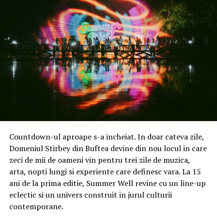
români utilizatori de produse Apple. Soluția este acum
disponibilă în toate magazinele online partenere, fără
eforturi suplimentare din partea acestora. De asemenea,
va fi automat disponibilă în orice magazin online care va
intra în portofoliu nostru de clienți. Este totodată o
metodă care va impulsiona vânzările online atât pe
desktop, cât și în aplicațiile mobile ale magazinelor
online, îmbunătățind în același timp experiența de
cumpărare în mediul digital”, spune Ștefan Suceveanu,
co-fondator EuroPayment Services, compania care
deține soluția de plăți EuPlatesc.ro, care estimează că
serviciul de plată Apple Pay va aduce o creștere de
Countdown-ul aproape s-a incheiat. In doar cateva zile,
minimum 7% business‑ului.
Domeniul Stirbey din Buftea devine din nou locul in care
zeci de mii de oameni vin pentru trei zile de muzica,
Prezența a tot mai multor opțiuni de plată într-un
arta, nopti lungi si experiente care definesc vara. La 15
magazin online va crește rata de fidelizare a clienților,
ani de la prima editie, Summer Well revine cu un line-up
diversificarea acestor opțiuni fiind o tendință pe piața
eclectic si un univers construit in jurul culturii
ecommerce din România.
contemporane.