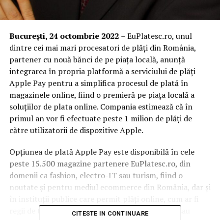
București, 24 octombrie 2022
– EuPlatesc.ro, unul
dintre cei mai mari procesatori de plăți din România,
partener cu nouă bănci de pe piața locală, anunță
integrarea în propria platformă a serviciului de plăți
Apple Pay pentru a simplifica procesul de plată în
magazinele online, fiind o premieră pe piața locală a
soluțiilor de plata online. Compania estimează că în
primul an vor fi efectuate peste 1 milion de plăți de
către utilizatorii de dispozitive Apple.
Opțiunea de plată Apple Pay este disponibilă în cele
peste 15.500 magazine partenere EuPlatesc.ro, din
domenii ca fashion, electro-IT sau turism, fiind o
noutate și pentru mediul ecommerce din România, dar și
în instituții publice care permit plăți online, cum ar fi
regii de transport, primării, universități, muzee sau
CITESTE IN CONTINUARE