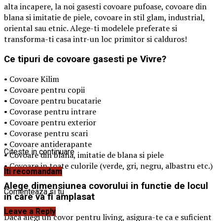
alta incapere, la noi gasesti covoare pufoase, covoare din
blana si imitatie de piele, covoare in stil glam, industrial,
oriental sau etnic. Alege-ti modelele preferate si
transforma-ti casa intr-un loc primitor si calduros!
Ce tipuri de covoare gasesti pe Vivre?
• Covoare Kilim
• Covoare pentru copii
• Covoare pentru bucatarie
• Covorase pentru intrare
• Covoare pentru exterior
• Covorase pentru scari
• Covoare antiderapante
Citeste in continuare
• Covoare din blana, imitatie de blana si piele
• Covoare in toate culorile (verde, gri, negru, albastru etc.)
Iti recomandam
Alege dimensiunea covorului in functie de locul
Comenteaza si tu
in care va fi amplasat
Leave a Reply
Daca alegi un covor pentru living, asigura-te ca e suficient