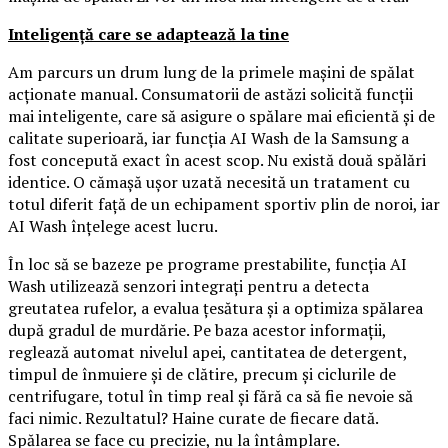
Inteligență care se adaptează la tine
Am parcurs un drum lung de la primele mașini de spălat
acționate manual. Consumatorii de astăzi solicită funcții
mai inteligente, care să asigure o spălare mai eficientă și de
calitate superioară, iar funcția AI Wash de la Samsung a
fost concepută exact în acest scop. Nu există două spălări
identice. O cămașă ușor uzată necesită un tratament cu
totul diferit față de un echipament sportiv plin de noroi, iar
AI Wash înțelege acest lucru.
În loc să se bazeze pe programe prestabilite, funcția AI
Wash utilizează senzori integrați pentru a detecta
greutatea rufelor, a evalua țesătura și a optimiza spălarea
după gradul de murdărie. Pe baza acestor informații,
reglează automat nivelul apei, cantitatea de detergent,
timpul de înmuiere și de clătire, precum și ciclurile de
centrifugare, totul în timp real și fără ca să fie nevoie să
faci nimic. Rezultatul? Haine curate de fiecare dată.
Spălarea se face cu precizie, nu la întâmplare.