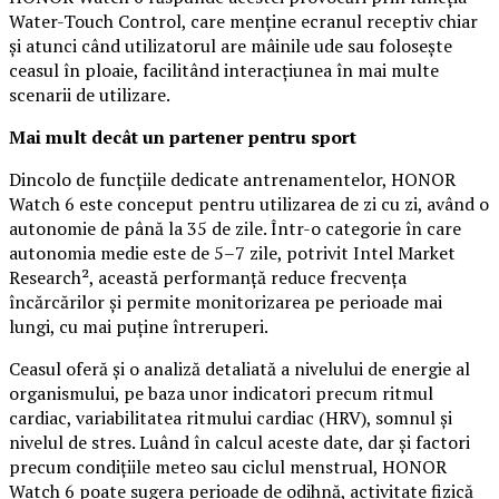
Water-Touch Control, care menține ecranul receptiv chiar
și atunci când utilizatorul are mâinile ude sau folosește
ceasul în ploaie, facilitând interacțiunea în mai multe
scenarii de utilizare.
Mai mult decât un partener pentru sport
Dincolo de funcțiile dedicate antrenamentelor, HONOR
Watch 6 este conceput pentru utilizarea de zi cu zi, având o
autonomie de până la 35 de zile. Într-o categorie în care
autonomia medie este de 5–7 zile, potrivit Intel Market
Research², această performanță reduce frecvența
încărcărilor și permite monitorizarea pe perioade mai
lungi, cu mai puține întreruperi.
Ceasul oferă și o analiză detaliată a nivelului de energie al
organismului, pe baza unor indicatori precum ritmul
cardiac, variabilitatea ritmului cardiac (HRV), somnul și
nivelul de stres. Luând în calcul aceste date, dar și factori
precum condițiile meteo sau ciclul menstrual, HONOR
Watch 6 poate sugera perioade de odihnă, activitate fizică