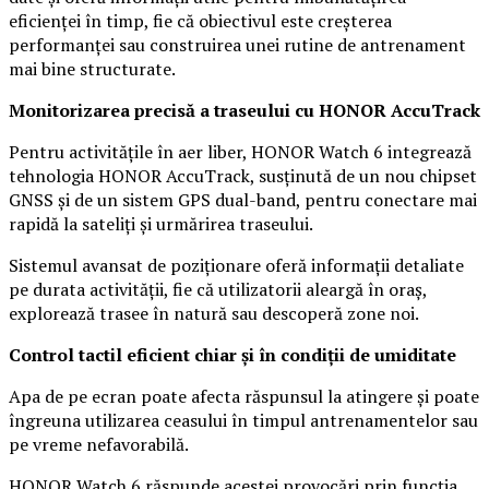
eficienței în timp, fie că obiectivul este creșterea
performanței sau construirea unei rutine de antrenament
mai bine structurate.
Monitorizarea precisă a traseului cu HONOR AccuTrack
Pentru activitățile în aer liber, HONOR Watch 6 integrează
tehnologia HONOR AccuTrack, susținută de un nou chipset
GNSS și de un sistem GPS dual-band, pentru conectare mai
rapidă la sateliți și urmărirea traseului.
Sistemul avansat de poziționare oferă informații detaliate
pe durata activității, fie că utilizatorii aleargă în oraș,
explorează trasee în natură sau descoperă zone noi.
Control tactil eficient chiar și în condiții de umiditate
Apa de pe ecran poate afecta răspunsul la atingere și poate
îngreuna utilizarea ceasului în timpul antrenamentelor sau
pe vreme nefavorabilă.
HONOR Watch 6 răspunde acestei provocări prin funcția