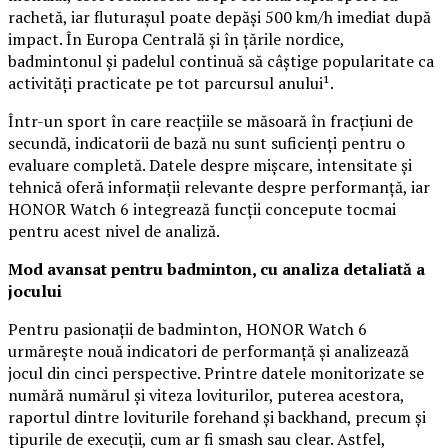
rachetă, iar fluturașul poate depăși 500 km/h imediat după
impact. În Europa Centrală și în țările nordice,
badmintonul și padelul continuă să câștige popularitate ca
activități practicate pe tot parcursul anului¹.
Într-un sport în care reacțiile se măsoară în fracțiuni de
secundă, indicatorii de bază nu sunt suficienți pentru o
evaluare completă. Datele despre mișcare, intensitate și
tehnică oferă informații relevante despre performanță, iar
HONOR Watch 6 integrează funcții concepute tocmai
pentru acest nivel de analiză.
Mod avansat pentru badminton, cu analiza detaliată a
jocului
Pentru pasionații de badminton, HONOR Watch 6
urmărește nouă indicatori de performanță și analizează
jocul din cinci perspective. Printre datele monitorizate se
numără numărul și viteza loviturilor, puterea acestora,
raportul dintre loviturile forehand și backhand, precum și
tipurile de execuții, cum ar fi smash sau clear. Astfel,