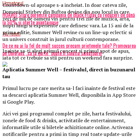
Urmatorul
Countdown-ul aproape s-a incheiat. In doar cateva zile,
Domeniul Stirbey din Buftea devine din nou locul in care
HUAWEI Store pornește campania de Black Friday cu reduceri de până
zeci de mii de oameni vin pentru trei zile de muzica, arta,
la 50% și oferte avantajoase
nopti lungi si experiente care definesc vara. La 15 ani de la
prima editie, Summer Well revine cu un line-up eclectic si
Nu ratati
un univers construit in jurul culturii contemporane.
De ce nu ai la fel de mult succes precum prietenele tale? Promovarea
Inainte sa-ti alegi primul concert si primul spot de apus,
pe OnlyFans „ca la carte“ poate fi solutia salvatoare!
iata tot ce trebuie sa stii pentru un weekend fara surprize.
Aplica
t
ia Summer Well
– festivalul, direct in buzunarul
tau
Primul lucru pe care merita sa-l faci inainte de festival este
sa descarci aplicatia Summer Well, disponibila in App Store
si Google Play.
Aici vei gasi programul complet pe zile, harta festivalului,
zonele de food & drinks, activitatile de entertainment,
informatiile utile si biletele achizitionate online. Activeaza
notificarile pentru a primi in timp real toate update-urile