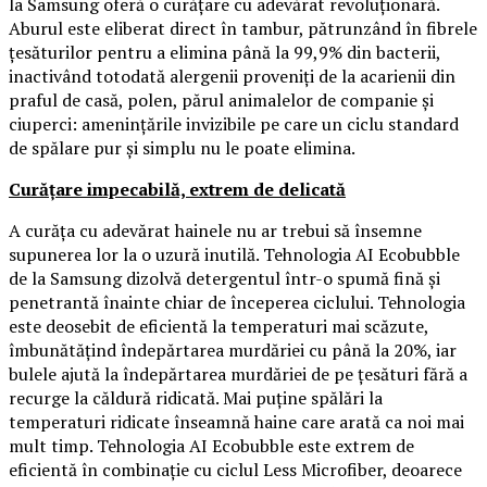
la Samsung oferă o curățare cu adevărat revoluționară.
Aburul este eliberat direct în tambur, pătrunzând în fibrele
țesăturilor pentru a elimina până la 99,9% din bacterii,
inactivând totodată alergenii proveniți de la acarienii din
praful de casă, polen, părul animalelor de companie și
ciuperci: amenințările invizibile pe care un ciclu standard
de spălare pur și simplu nu le poate elimina.
Curățare impecabilă, extrem de delicată
A curăța cu adevărat hainele nu ar trebui să însemne
supunerea lor la o uzură inutilă. Tehnologia AI Ecobubble
de la Samsung dizolvă detergentul într-o spumă fină și
penetrantă înainte chiar de începerea ciclului. Tehnologia
este deosebit de eficientă la temperaturi mai scăzute,
îmbunătățind îndepărtarea murdăriei cu până la 20%, iar
bulele ajută la îndepărtarea murdăriei de pe țesături fără a
recurge la căldură ridicată. Mai puține spălări la
temperaturi ridicate înseamnă haine care arată ca noi mai
mult timp. Tehnologia AI Ecobubble este extrem de
eficientă în combinație cu ciclul Less Microfiber, deoarece