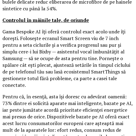
bulele delicate reduc eliberarea de microfibre de pe hainele
sintetice cu până la 54%.
Controlul în mâinile tale, de oriunde
Gama Bespoke AI îți oferă controlul exact acolo unde îți
dorești. Folosește ecranul Smart Screen viu de 7 inch
pentru a seta ciclurile și a verifica progresul sau pur și
simplu cere-i lui Bixby — asistentul vocal îmbunătățit al
Samsung — să se ocupe de asta pentru tine. Pornește o
spălare cât ești plecat, ajustează setările în timpul ciclului
de pe telefonul tău sau lasă ecosistemul SmartThings să
gestioneze totul fără probleme, ca parte a casei tale
conectate.
Pentru că, în esență, asta își doresc cu adevărat oamenii:
73% dintre ei solicită aparate mai inteligente, bazate pe AI,
iar peste jumătate acordă prioritate eficienței energetice
mai presus de orice. Dispozitivele bazate pe AI oferă exact
acest lucru consumatorilor europeni care așteaptă mai
mult de la aparatele lor: efort redus, consum redus de