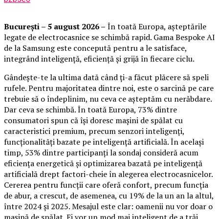
București – 5 august 2026 –
În toată Europa, așteptările
legate de electrocasnice se schimbă rapid. Gama Bespoke AI
de la Samsung este concepută pentru a le satisface,
integrând inteligență, eficiență și grijă în fiecare ciclu.
Gândește-te la ultima dată când ți-a făcut plăcere să speli
rufele. Pentru majoritatea dintre noi, este o sarcină pe care
trebuie să o îndeplinim, nu ceva ce așteptăm cu nerăbdare.
Dar ceva se schimbă. În toată Europa, 73% dintre
consumatori spun că își doresc mașini de spălat cu
caracteristici premium, precum senzori inteligenți,
funcționalități bazate pe inteligență artificială. În același
timp, 53% dintre participanți la sondaj consideră acum
eficiența energetică și optimizarea bazată pe inteligență
artificială drept factori-cheie în alegerea electrocasnicelor.
Cererea pentru funcții care oferă confort, precum funcția
de abur, a crescut, de asemenea, cu 19% de la un an la altul,
între 2024 și 2025. Mesajul este clar: oamenii nu vor doar o
mașină de spălat. Ei vor un mod mai inteligent de a trăi.