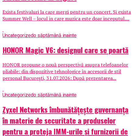
Exista festivaluri la care mergi pentru un concert. Si exista
Summer Well – locul in care muzica este doar inceputul....
Uncategorized
o săptămână inainte
HONOR Magic V6: designul care se poartă
HONOR propune o nouă perspectivă asupra telefoanelor
pliabile: din dispozitive tehnologice în accesorii de stil
personal București, 31.07.2026: După prezentarea...
Uncategorized
o săptămână inainte
Zyxel Networks îmbunătățește guvernanța
în materie de securitate a produselor
pentru a proteja IMM-urile și furnizorii de