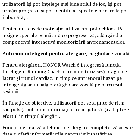
utilizatorii își pot înțelege mai bine stilul de joc, își pot
urmări progresul și pot identifica aspectele pe care le pot
îmbunătăți.
Pentru un plus de motivație, utilizatorii pot debloca 15
insigne speciale pe măsură ce progresează, adăugând o
componentă interactivă monitorizării antrenamentelor.
Antrenor inteligent pentru alergare, cu ghidare vocală
Pentru alergători, HONOR Watch 6 integrează funcția
Intelligent Running Coach, care monitorizează pragul de
lactat și ritmul cardiac, în timp ce antrenorul bazat pe
inteligență artificială oferă ghidare vocală pe parcursul
sesiunii.
În funcție de obiective, utilizatorii pot seta ținte de ritm
sau puls și pot primi informații care îi ajută să își adapteze
efortul în timpul alergării.
Funcția de analiză a tehnicii de alergare completează aceste
date și oferă informații utile pentru îmbunătățirea