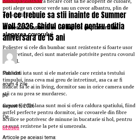
Totusi, daca vrei ca fiecare colt sa fie acoperit de culoare,
poti alege un covor verde sau un covor albastru, plin de
Tot ce trebuie sa stii inainte de Summer
personalitate.
Well 2026. Ghidul complet pentru editia
Materialul este si el un factor important in
alegerea covorului
aniversara de 15 ani
Poliester si cele din bumbac sunt rezistente si foarte usor
de intretinut, deci sunt materiale potrivite pentru covorul
din hol.
Sisaiul si iuta sunt si ele materiale care rezista testului
Publicat
timpului, insa ceva mai greu de intretinut, asa ca ar fi
acum 4 zile
indicat sa le ai in living, dormitor sau in orice camera unde
stii ca nu prea se murdaresc.
pe
Covoarele din lana sunt moi si ofera caldura spatiului, fiind
august 5, 2026
astfel perfecte pentru dormitor, iar covoarele din fibre
De
acrilice se potrivesc de minune in bucatarie si hol, pentru
ca sunt rezistene la pete si umezeala.
b2bseo
Articole pe aceiasi tema: