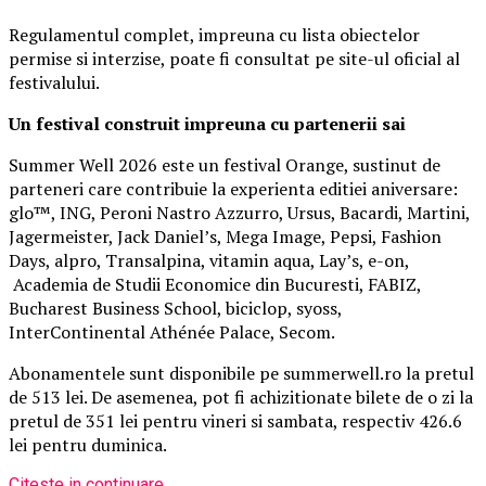
Regulamentul complet, impreuna cu lista obiectelor
permise si interzise, poate fi consultat pe site-ul oficial al
festivalului.
Un festival construit
impreuna cu partenerii sai
Summer Well 2026 este un festival Orange, sustinut de
parteneri care contribuie la experienta editiei aniversare:
glo™, ING, Peroni Nastro Azzurro, Ursus, Bacardi, Martini,
Jagermeister, Jack Daniel’s, Mega Image, Pepsi, Fashion
Days, alpro, Transalpina, vitamin aqua, Lay’s, e-on,
Academia de Studii Economice din Bucuresti, FABIZ,
Bucharest Business School, biciclop, syoss,
InterContinental Athénée Palace, Secom.
Abonamentele sunt disponibile pe summerwell.ro la pretul
de 513 lei. De asemenea, pot fi achizitionate bilete de o zi la
pretul de 351 lei pentru vineri si sambata, respectiv 426.6
lei pentru duminica.
Citeste in continuare