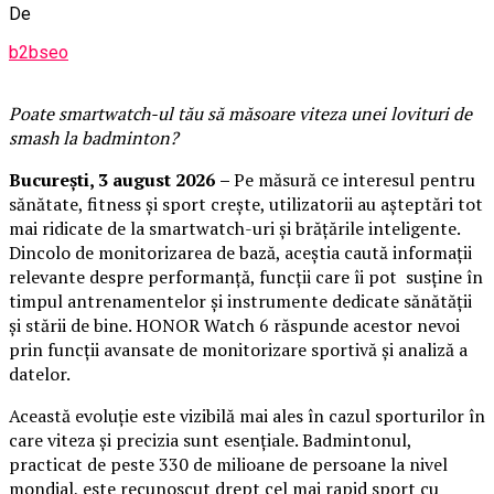
De
b2bseo
Poate smartwatch-ul t
ău
să măsoare viteza unei lovituri de
smash la badminton?
București,
3 august 2026
–
Pe măsură ce interesul pentru
sănătate, fitness și sport crește, utilizatorii au așteptări tot
mai ridicate de la smartwatch-uri și brățările inteligente.
Dincolo de monitorizarea de bază, aceștia caută informații
relevante despre performanță, funcții care îi pot susține în
timpul antrenamentelor și instrumente dedicate sănătății
și stării de bine. HONOR Watch 6 răspunde acestor nevoi
prin funcții avansate de monitorizare sportivă și analiză a
datelor.
Această evoluție este vizibilă mai ales în cazul sporturilor în
care viteza și precizia sunt esențiale. Badmintonul,
practicat de peste 330 de milioane de persoane la nivel
mondial, este recunoscut drept cel mai rapid sport cu