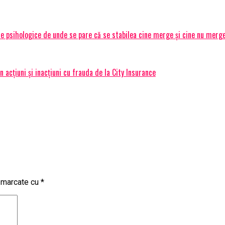
le psihologice de unde se pare că se stabilea cine merge și cine nu merg
 acțiuni și inacțiuni cu frauda de la City Insurance
t marcate cu
*