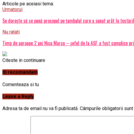
Articole pe aceiasi tema:
Urmatorul
Se dorește să se pună prosopul pe țambalul care a sunat urât la testări
Nu ratati
Timp de aproape 2 ani Nicu Marcu – șeful de la ASF, a fost complice prin
Citeste in continuare
Iti recomandam
Comenteaza si tu
Leave a Reply
Adresa ta de email nu va fi publicată.
Câmpurile obligatorii sun