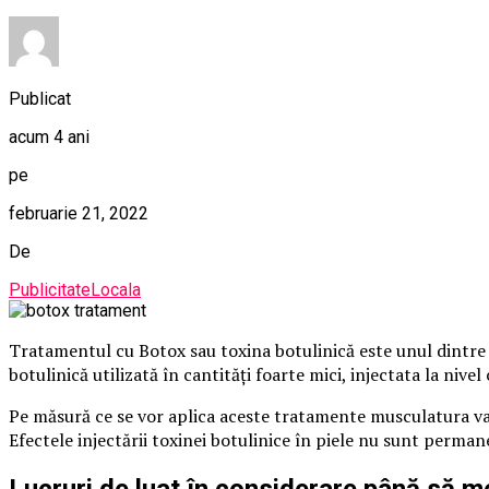
Publicat
acum 4 ani
pe
februarie 21, 2022
De
PublicitateLocala
Tratamentul cu Botox sau toxina botulinică este unul dintre c
botulinică utilizată în cantităţi foarte mici, injectata la ni
Pe măsură ce se vor aplica aceste tratamente musculatura va în
Efectele injectării toxinei botulinice în piele nu sunt permane
Lucruri de luat în considerare până să me