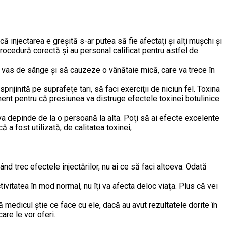
 injectarea e greşită s-ar putea să fie afectaţi şi alţi muşchi şi
rocedură corectă şi au personal calificat pentru astfel de
 un vas de sânge şi să cauzeze o vânătaie mică, care va trece în
prijinită pe suprafeţe tari, să faci exerciţii de niciun fel. Toxina
ament pentru că presiunea va distruge efectele toxinei botulinice
 va depinde de la o persoană la alta. Poţi să ai efecte excelente
ă a fost utilizată, de calitatea toxinei;
nd trec efectele injectărilor, nu ai ce să faci altceva. Odată
tivitatea în mod normal, nu îţi va afecta deloc viaţa. Plus că vei
că medicul ştie ce face cu ele, dacă au avut rezultatele dorite în
care le vor oferi.