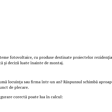
teme fotovoltaice, cu produse destinate proiectelor rezidenția
 și decizii luate înainte de montaj.
umă locuința sau firma într-un an? Răspunsul schimbă aproape t
unct de plecare.
igurare corectă poate lua în calcul: