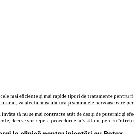
ele mai eficiente şi mai rapide tipuri de tratamente pentru ri
vel cutanat, va afecta musculatura şi semnalele nervoase care pe
văţa să nu se mai contracte atât de des şi de puternic şi efect
nte, deci se vor repeta procedurile la 3-4 luni, pentru întreţine
rgi la clinică pentru injectări cu Botox