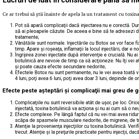
Ce ar trebui să ştii înainte de apela la un tratament cu toxin
Pot să apară complicaţii dacă injectarea nu e corectă. Dure
să ai pleoapele căzute. De aceea e bine să te adresezi doa
tratamente;
Vânătăile sunt normale. Injectările cu Botox se vor face fi
timp. Apare şi roşeaţa, inflamaţii la locul injectării, dar e
Îngrijirea zonei injectate după intervenţie e crucială. Nu ai 
botulinică are nevoie de timp ca să acţioneze. Nu îţi vei a
şi poate cauza efecte secundare nedorite;
Efectele Botox nu sunt permanente, nu le vei avea toată vi
4 luni, poţi avea 6 luni, poţi avea doar 3 luni, depinde de o
Efecte peste aşteptări şi complicaţii mai greu de 
Complicaţiile nu sunt reversibile atât de uşor, pe loc. Oric
injectată, toxina botulinică va acţiona şi nu ai cum să o neu
Efecte complexe. Pe lângă faptul că nu vei mai avea riduri a
scăpa de spasmele musculare nedorite, de migrene, de tran
Atenţie la provenienţa injecţiilor cu toxina botulinică. Ver
trecut. Atenţie şi la preţurile practicate pentru injecţii, da