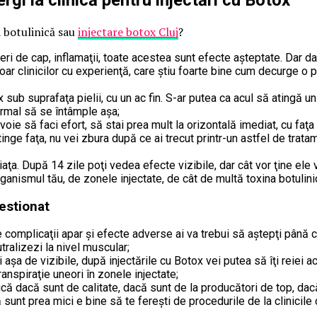
a botulinică sau
injectare botox Cluj
?
ri de cap, inflamaţii, toate acestea sunt efecte aşteptate. Dar dacă
r clinicilor cu experienţă, care ştiu foarte bine cum decurge o p
x sub suprafaţa pielii, cu un ac fin. S-ar putea ca acul să atingă
 normal să se întâmple aşa;
voie să faci efort, să stai prea mult la orizontală imediat, cu faţa s
tinge faţa, nu vei zbura după ce ai trecut printr-un astfel de trat
aţa. După 14 zile poţi vedea efecte vizibile, dar cât vor ţine ele
rganismul tău, de zonele injectate, de cât de multă toxina botulinic
gestionat
e complicaţii apar şi efecte adverse ai va trebui să aştepţi până câ
tralizezi la nivel muscular;
şa de vizibile, după injectările cu Botox vei putea să îţi reiei ac
spiraţie uneori în zonele injectate;
ifică dacă sunt de calitate, dacă sunt de la producători de top, da
că sunt prea mici e bine să te fereşti de procedurile de la clinicile 