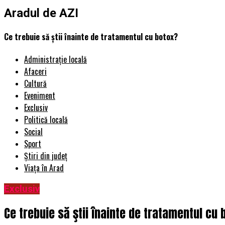
Aradul de AZI
Ce trebuie să ştii înainte de tratamentul cu botox?
Administrație locală
Afaceri
Cultură
Eveniment
Exclusiv
Politică locală
Social
Sport
Știri din județ
Viața în Arad
Exclusiv
Ce trebuie să ştii înainte de tratamentul cu