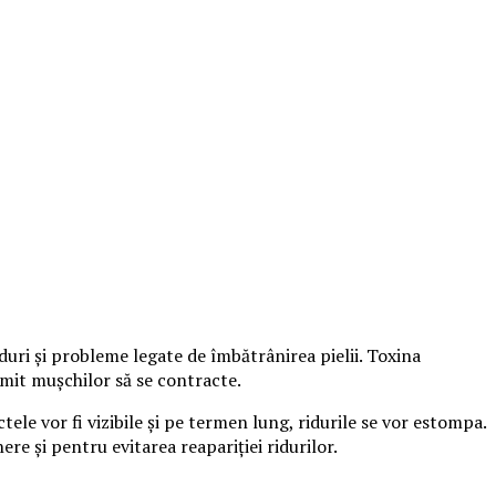
duri şi probleme legate de îmbătrânirea pielii. Toxina
rmit muşchilor să se contracte.
ele vor fi vizibile şi pe termen lung, ridurile se vor estompa.
re şi pentru evitarea reapariţiei ridurilor.