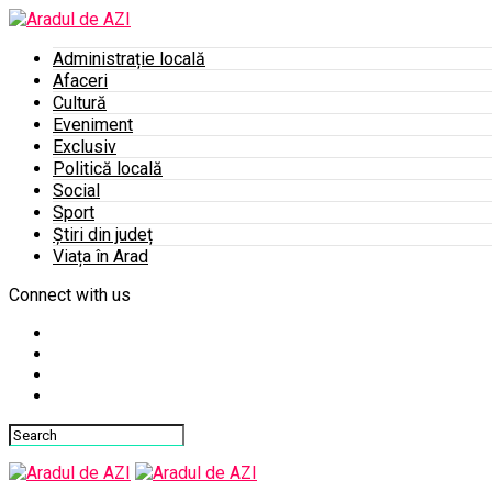
Administrație locală
Afaceri
Cultură
Eveniment
Exclusiv
Politică locală
Social
Sport
Știri din județ
Viața în Arad
Connect with us