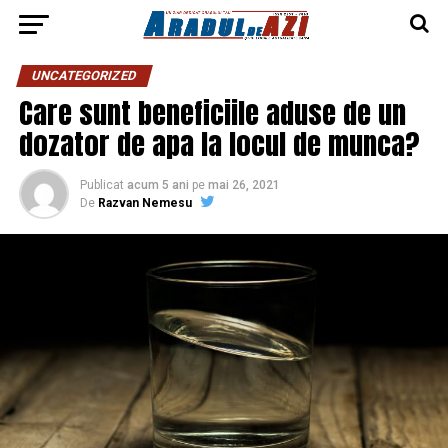
UNCATEGORIZED
Care sunt beneficiile aduse de un
dozator de apa la locul de munca?
Publicat
acum 5 ani
pe
mai 26, 2021
De
Razvan Nemesu