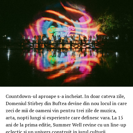
vor lua mai multe zile libere.
Countdown-ul aproape s-a incheiat. In doar cateva zile,
Domeniul Stirbey din Buftea devine din nou locul in care
zeci de mii de oameni vin pentru trei zile de muzica,
Printre beneficiile aduse de un dozator de apa la birou,
arta, nopti lungi si experiente care definesc vara. La 15
se numara si facilitarea digestiei, accelerarea
ani de la prima editie, Summer Well revine cu un line-up
metabolismului, reducerea durerilor articulare,
eclectic si un univers construit in jurul culturii