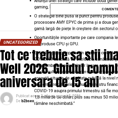
Anunțul unei strategii care include două genera
gaming, împreună cu sisteme pentru centre d
COMENTE
O strategie bine pusă la punct pentru produse
procesoare AMY EPYC de prima și a doua gene
gamă largă de piețe în creștere din sectorul c
Oportunitățile importante pe care compania le 
UNCATEGORIZED
de produse CPU și GPU.
Tot ce trebuie sa stii i
O declarație a companiei în legătură cu COV
COVID-19 continuă să evolueze, sănătatea și b
Well 2026. Ghidul compl
și a membrilor comunităților în care activăm
foarte mult angajamentul persoanelor și organ
aniversara de 15 ani
această situație de sănătate publică la nivel
prezentat rezultatele primului trimestru finan
COVID-19 asupra primului trimestru să fie mo
Publicat
acum 3 zile
pe
august 5, 2026
1,8 miliarde de dolari, plus sau minus 50 milio
De
b2bseo
rămâne neschimbată.”