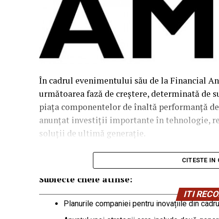
În cadrul evenimentului său de la Financial An
următoarea fază de creștere, determinată de s
piața componentelor de înaltă performanță d
anunțat investiții importante în tehnologie, re
soluții de ultimă generație.
CITESTE IN
Subiecte cheie
atinse:
ITI RE
Planurile companiei pentru inovațiile din cadru