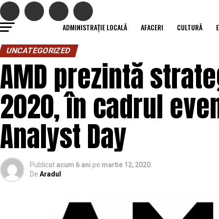
ADMINISTRAȚIE LOCALĂ
AFACERI
CULTURĂ
UNCATEGORIZED
AMD prezintă strat
2020, în cadrul eve
Analyst Day
Publicat
acum 6 ani
pe
martie 12, 2020
De
Aradul