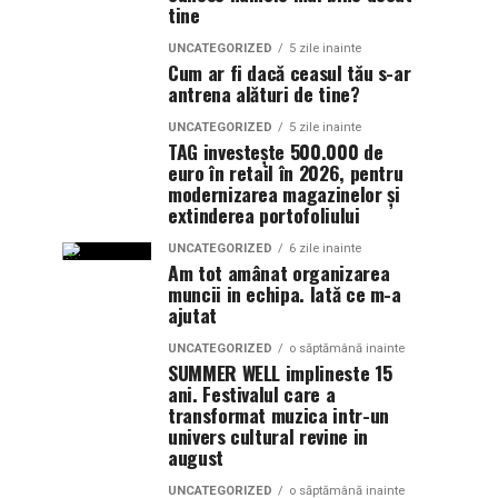
tine
UNCATEGORIZED
5 zile inainte
Cum ar fi dacă ceasul tău s-ar
antrena alături de tine?
UNCATEGORIZED
5 zile inainte
TAG investește 500.000 de
euro în retail în 2026, pentru
modernizarea magazinelor și
extinderea portofoliului
UNCATEGORIZED
6 zile inainte
Am tot amânat organizarea
muncii in echipa. Iată ce m-a
ajutat
UNCATEGORIZED
o săptămână inainte
SUMMER WELL implineste 15
ani. Festivalul care a
transformat muzica intr-un
univers cultural revine in
august
UNCATEGORIZED
o săptămână inainte