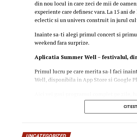
din nou locul in care zeci de mii de oameni
experiente care definesc vara. La 15 ani d
eclectic si un univers construit in jurul c
Inainte sa-ti alegi primul concert si primul
weekend fara surprize.
Aplica
t
ia Summer Well
– festivalul, d
Primul lucru pe care merita sa-l faci inain
Well, disponibila in App Store si Google Pl
Aici vei gasi programul complet pe zile, ha
activitatile de entertainment, informatiile
CITES
notificarile pentru a primi in timp real t
festivalului.
UNCATEGORIZED