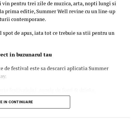
 vin pentru trei zile de muzica, arta, nopti lungi si
e la prima editie, Summer Well revine cu un line-up
ulturii contemporane.
 spot de apus, iata tot ce trebuie sa stii pentru un
irect in buzunarul tau
te de festival este sa descarci aplicatia Summer
ay.
rta festivalului, zonele de food & drinks,
 utile si biletele achizitionate online. Activeaza
TE IN CONTINUARE
oate update-urile importante pe parcursul