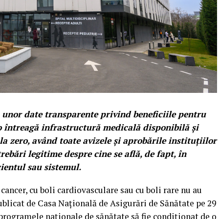
a unor date transparente privind beneficiile pentru
o întreagă infrastructură medicală disponibilă și
la zero, având toate avizele și aprobările instituțiilor
rebări legitime despre cine se află, de fapt, în
ientul sau sistemul.
u cancer, cu boli cardiovasculare sau cu boli rare nu au
ublicat de Casa Națională de Asigurări de Sănătate pe 29
 programele naționale de sănătate să fie condiționat de o