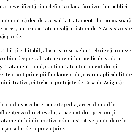
ă, neverificată si nedefinită clar a furnizorilor publici.
 matematică decide accesul la tratament, dar nu măsoară
de acces, nici capacitatea reală a sistemului? Aceasta este
 răspunde.
tibil și echitabil, alocarea resurselor trebuie să urmeze
 vorbim despre calitatea serviciilor medicale vorbim
 și tratament rapid, continuitatea tratamentului și
cestea sunt principii fundamentale, a căror aplicabilitate
dministrative, ci trebuie protejate de Casa de Asigurări
le cardiovasculare sau ortopedia, accesul rapid la
fluențează direct evoluția pacientului, precum și
a tratamentului din motive administrative poate duce la
ea șanselor de supraviețuire.