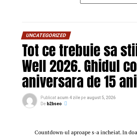
UNCATEGORIZED
Tot ce trebuie sa st
Well 2026. Ghidul c
aniversara de 15 ani
Publicat
acum 4 zile
pe
august 5, 2026
De
b2bseo
Countdown-ul aproape s-a incheiat. In doa