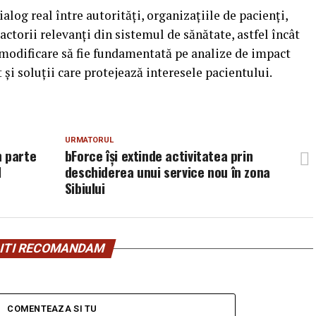
alog real între autorități, organizațiile de pacienți,
 actorii relevanți din sistemul de sănătate, astfel încât
e modificare să fie fundamentată pe analize de impact
 și soluții care protejează interesele pacientului.
URMATORUL
n parte
bForce își extinde activitatea prin
l
deschiderea unui service nou în zona
Sibiului
ITI RECOMANDAM
COMENTEAZA SI TU