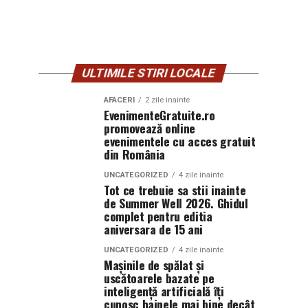
ULTIMILE STIRI LOCALE
AFACERI
2 zile inainte
EvenimenteGratuite.ro
promovează online
evenimentele cu acces gratuit
din România
UNCATEGORIZED
4 zile inainte
Tot ce trebuie sa stii inainte
de Summer Well 2026. Ghidul
complet pentru editia
aniversara de 15 ani
UNCATEGORIZED
4 zile inainte
Mașinile de spălat și
uscătoarele bazate pe
inteligență artificială îți
cunosc hainele mai bine decât