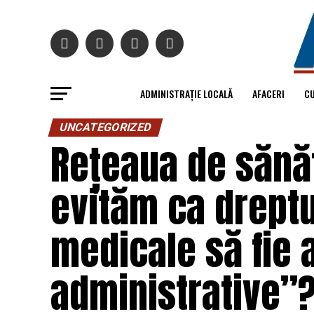
ADMINISTRAȚIE LOCALĂ
AFACERI
C
UNCATEGORIZED
Rețeaua de sănă
evităm ca dreptul
medicale să fie 
administrative”