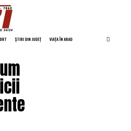
ORT
ȘTIRI DIN JUDEȚ
VIAȚA ÎN ARAD
Cum
icii
ente