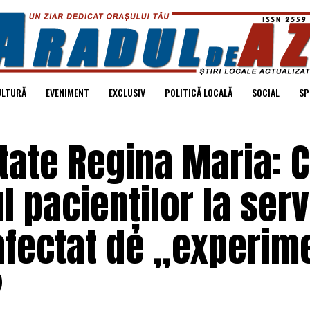
ULTURĂ
EVENIMENT
EXCLUSIV
POLITICĂ LOCALĂ
SOCIAL
SP
tate Regina Maria: 
 pacienților la serv
afectat de „experim
?