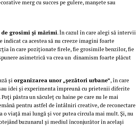
decorative merg cu succes pe gulere, manșete sau
i de grosimi și mărimi
. În cazul în care alegi să intervii
e indicat ca acestea să nu creeze imagini foarte
ția în care poziționate firele, fie grosimile benzilor, fie
spunere asimetrică va crea un dinamism foarte plăcut
ază și
organizarea unor „șezători urbane”
, în care
sau idei și experimenta împreună cu prietenii diferite
Poți păstra un săculeț cu haine pe care nu le mai
demână pentru astfel de întâlniri creative, de reconectare
 o viață mai lungă și vor putea circula mai mult. Și, nu
rotejând buzunarul și mediul înconjurător în același