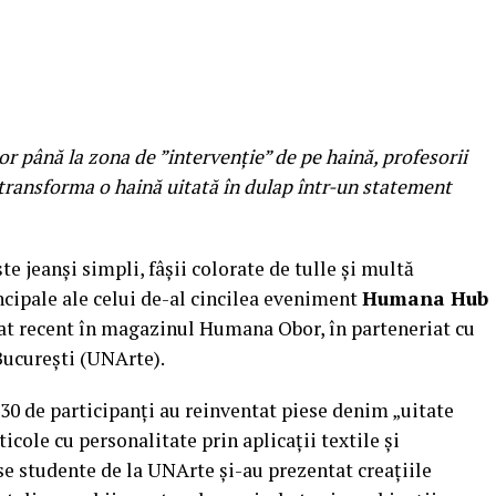
lor până la zona de ”intervenție” de pe haină, profesorii
 transforma o haină uitată în dulap într-un statement
te jeanși simpli, fâșii colorate de tulle și multă
ncipale ale celui de-al cincilea eveniment
Humana Hub
zat recent în magazinul Humana Obor, în parteneriat cu
București (UNArte).
 30 de participanți au reinventat piese denim „uitate
icole cu personalitate prin aplicații textile și
ase studente de la UNArte și-au prezentat creațiile