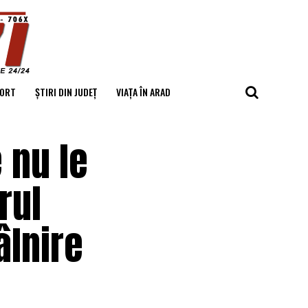
ORT
ȘTIRI DIN JUDEȚ
VIAȚA ÎN ARAD
 nu le
rul
âlnire