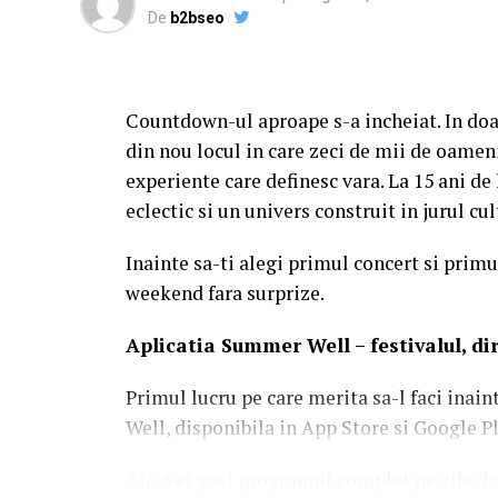
De
b2bseo
Countdown-ul aproape s-a incheiat. In doa
din nou locul in care zeci de mii de oameni
experiente care definesc vara. La 15 ani d
eclectic si un univers construit in jurul c
Inainte sa-ti alegi primul concert si primul
weekend fara surprize.
Aplica
t
ia Summer Well
– festivalul, d
Primul lucru pe care merita sa-l faci inain
Well, disponibila in App Store si Google Pl
Aici vei gasi programul complet pe zile, ha