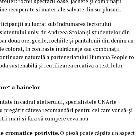
atelier: rochii spectaculoase, jachete și combinații
ine recuperate și materiale salvate din surplusuri.
rticipanții au lucrat sub îndrumarea lectorului
asistentului univ. dr. Andreea Stoian și studentelor din
r două ore, gecile, rochiile și pantalonii din denim au
le colorat, în contraste îndrăznețe sau combinații
o continuare naturală a parteneriatului Humana People to
 sustenabilă și reutilizarea creativă a textilelor.
re” a hainelor
entate în cadrul atelierului, specialistele UNArte
–
 pregătit câteva recomandări pentru cei care vor să-și
iții mari și fără să cumpere ceva nou.
te cromatice potrivite
. O piesă poate căpăta un aspect