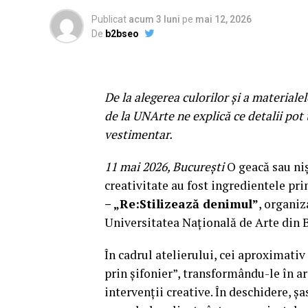
Publicat
acum 3 luni
pe
mai 12, 2026
De
b2bseo
De la alegerea culorilor și a materiale
de la UNArte ne explică ce detalii pot
vestimentar.
11 mai 2026, București
O geacă sau niș
creativitate au fost ingredientele pri
– „Re:Stilizează denimul”
, organi
Universitatea Națională de Arte din 
În cadrul atelierului, cei aproximativ
prin șifonier”, transformându-le în art
intervenții creative. În deschidere, ș