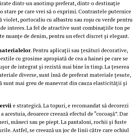
irate dintr-un anotimp preferat, dintr-o destinație
-o stare pe care vrei să o exprimi. Contrastele puternice
ă violet, portocaliu cu albastru sau roșu cu verde pentru
de interes. La fel de atractive sunt combinațiile ton pe
te nuanțe de denim, pentru un efect discret și elegant.
aterialelor
. Pentru aplicații sau țesături decorative,
extile cu grosime apropiată de cea a hainei pe care se
șor de integrat și rezistă mai bine în timp. La țeserea
materiale diverse, sunt însă de preferat materiale țesute,
ă sunt mai greu de manevrat din cauza elasticității și
ervii
e strategică. La topuri, e recomandat să decorezi
 a acestuia, deoarece creează efectul de “cocoașă”. Dar
eri, mâneci sau pe piept. La pantaloni, rochii și fuste
rile. Astfel, se creează un joc de linii către care ochiul