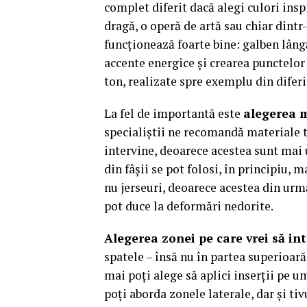
complet diferit dacă alegi culori insp
dragă, o operă de artă sau chiar dintr
funcționează foarte bine: galben lâng
accente energice și crearea punctelor 
ton, realizate spre exemplu din diferi
La fel de importantă este
alegerea m
specialiștii ne recomandă materiale t
intervine, deoarece acestea sunt mai u
din fâșii se pot folosi, în principiu, 
nu jerseuri, deoarece acestea din urm
pot duce la deformări nedorite.
Alegerea zonei pe care vrei să int
spatele – însă nu în partea superioară
mai poți alege să aplici inserții pe um
poți aborda zonele laterale, dar și tivu