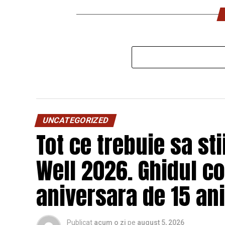
UNCATEGORIZED
Tot ce trebuie sa st
Well 2026. Ghidul c
aniversara de 15 ani
Publicat
acum o zi
pe
august 5, 2026