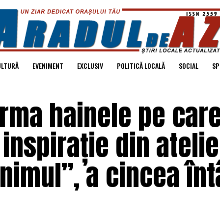
ULTURĂ
EVENIMENT
EXCLUSIV
POLITICĂ LOCALĂ
SOCIAL
SP
rma hainele pe care
 inspirație din atelie
nimul”, a cincea înt