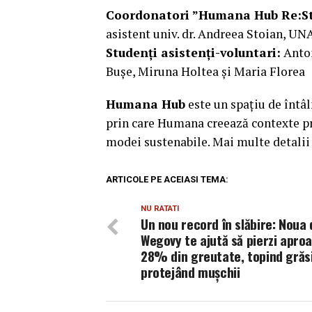
Coordonatori ”Humana Hub Re:St
asistent univ. dr. Andreea Stoian, 
Studenți asistenți-voluntari:
Anton
Bușe, Miruna Holtea și Maria Florea
Humana Hub
este un spațiu de întâ
prin care Humana creează contexte pra
modei sustenabile. Mai multe detalii
ARTICOLE PE ACEIASI TEMA:
NU RATATI
Un nou record în slăbire: Noua 
Wegovy te ajută să pierzi apro
28% din greutate, topind grăs
protejând mușchii