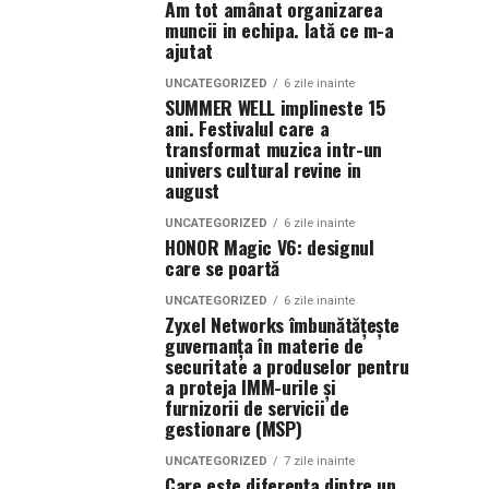
Am tot amânat organizarea
muncii in echipa. Iată ce m-a
ajutat
UNCATEGORIZED
6 zile inainte
SUMMER WELL implineste 15
ani. Festivalul care a
transformat muzica intr-un
univers cultural revine in
august
UNCATEGORIZED
6 zile inainte
HONOR Magic V6: designul
care se poartă
UNCATEGORIZED
6 zile inainte
Zyxel Networks îmbunătățește
guvernanța în materie de
securitate a produselor pentru
a proteja IMM-urile și
furnizorii de servicii de
gestionare (MSP)
UNCATEGORIZED
7 zile inainte
Care este diferența dintre un