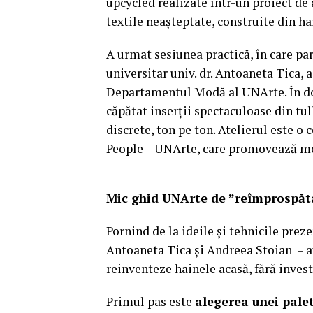
upcycled realizate într-un proiect de 
textile neașteptate, construite din ha
A urmat sesiunea practică, în care pa
universitar univ. dr. Antoaneta Tica, 
Departamentul Modă al UNArte. În doa
căpătat inserții spectaculoase din tul
discrete, ton pe ton. Atelierul este 
People – UNArte, care promovează moda
Mic ghid UNArte de ”reîmprospăta
Pornind de la ideile și tehnicile prez
Antoaneta Tica și Andreea Stoian – au
reinventeze hainele acasă, fără invest
Primul pas este
alegerea unei pale