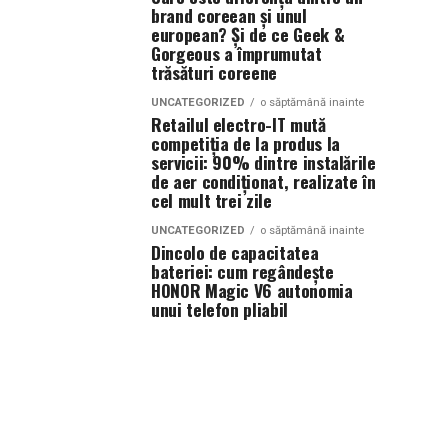
brand coreean și unul
european? Și de ce Geek &
Gorgeous a împrumutat
trăsături coreene
UNCATEGORIZED
o săptămână inainte
Retailul electro-IT mută
competiția de la produs la
servicii: 90% dintre instalările
de aer condiționat, realizate în
cel mult trei zile
UNCATEGORIZED
o săptămână inainte
Dincolo de capacitatea
bateriei: cum regândește
HONOR Magic V6 autonomia
unui telefon pliabil