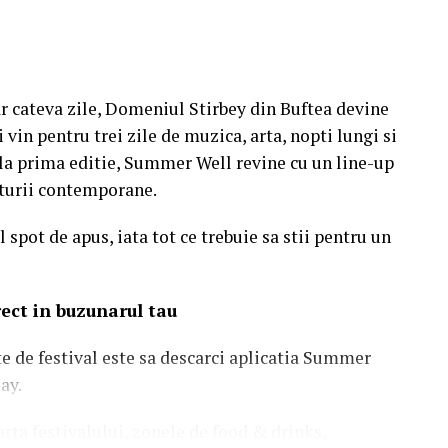
r cateva zile, Domeniul Stirbey din Buftea devine
 vin pentru trei zile de muzica, arta, nopti lungi si
e la prima editie, Summer Well revine cu un line-up
ulturii contemporane.
 spot de apus, iata tot ce trebuie sa stii pentru un
irect in buzunarul tau
te de festival este sa descarci aplicatia Summer
ay.
rta festivalului, zonele de food & drinks,