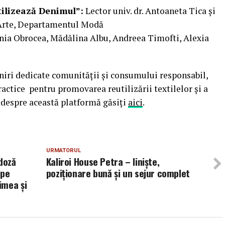
ilizează Denimul”:
Lector univ. dr. Antoaneta Tica și
UNArte, Departamentul Modă
ia Obrocea, Mădălina Albu, Andreea Timofti, Alexia
lniri dedicate comunității și consumului responsabil,
ctice pentru promovarea reutilizării textilelor și a
 despre această platformă găsiți
aici
.
URMATORUL
doză
Kaliroi House Petra – liniște,
ape
poziționare bună și un sejur complet
imea și