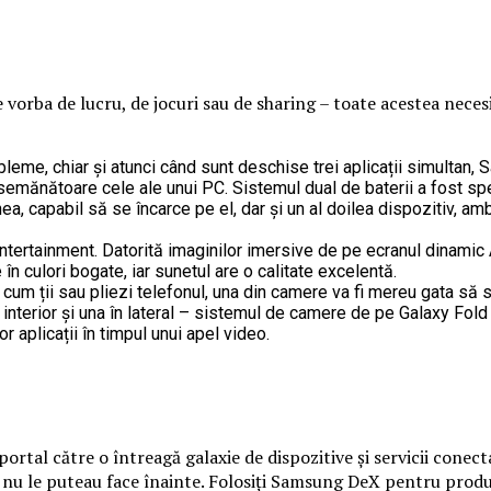
ste vorba de lucru, de jocuri sau de sharing – toate acestea ne
obleme, chiar și atunci când sunt deschise trei aplicații simultan
nătoare cele ale unui PC. Sistemul dual de baterii a fost specia
a, capabil să se încarce pe el, dar și un al doilea dispozitiv, a
entertainment. Datorită imaginilor imersive de pe ecranul dinami
 în culori bogate, iar sunetul are o calitate excelentă.
e cum ții sau pliezi telefonul, una din camere va fi mereu gata să 
în interior și una în lateral – sistemul de camere de pe Galaxy Fol
or aplicații în timpul unui apel video.
portal către o întreagă galaxie de dispozitive și servicii cone
 care nu le puteau face înainte. Folosiți Samsung DeX pentru pr