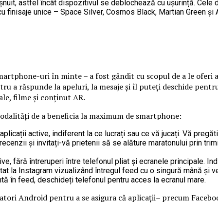
nuit, astfel încât dispozitivul se deblochează cu ușurință. Cele d
e cu finisaje unice – Space Silver, Cosmos Black, Martian Green ș
martphone-uri în minte – a fost gândit cu scopul de a le oferi
ntru a răspunde la apeluri, la mesaje și îl puteți deschide pent
ale, filme și conținut AR.
modalități de a beneficia la maximum de smartphone:
aplicații active, indiferent la ce lucrați sau ce vă jucați. Vă pregă
cenzii și invitați-vă prietenii să se alăture maratonului prin trim
itive, fără întreruperi între telefonul pliat și ecranele principale. 
 la Instagram vizualizând întregul feed cu o singură mână și verif
entă în feed, deschideți telefonul pentru acces la ecranul mare.
tori Android pentru a se asigura că aplicații– precum Faceboo