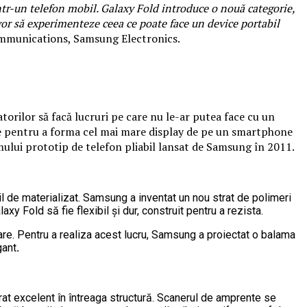
ntr-un telefon mobil. Galaxy Fold introduce o nouă categorie,
vor să experimenteze ceea ce poate face un device portabil
Communications, Samsung Electronics.
orilor să facă lucruri pe care nu le-ar putea face cu un
de pentru a forma cel mai mare display de pe un smartphone
imului prototip de telefon pliabil lansat de Samsung în 2011.
icil de materializat. Samsung a inventat un nou strat de polimeri
y Fold să fie flexibil și dur, construit pentru a rezista.
care. Pentru a realiza acest lucru, Samsung a proiectat o balama
gant
.
rat excelent în întreaga structură. Scanerul de amprente se