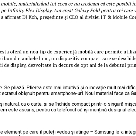
 mobile, materializând tot ceea ce nu credeam că este posibil î
 pe Infinity Flex Display. Am creat Galaxy Fold pentru cei care 
a afirmat DJ Koh, președinte și CEO al diviziei IT & Mobile 
sta oferă un nou tip de experiență mobilă care permite utilizat
mai bun din ambele lumi; un dispozitiv compact care se deschi
ii de display, dezvoltate în decurs de opt ani de la debutul pr
ie. Se pliază. Plierea este mai intuitivă și o inovație mult mai dif
ecranul obișnuit pentru smartphone-uri. Noul material face ca Galax
și natural, ca o carte, și se închide compact printr-o singură miș
stem este ascuns, pentru ca telefonul să își mențină designul ele
are element pe care îl puteți vedea și atinge – Samsung le-a integ