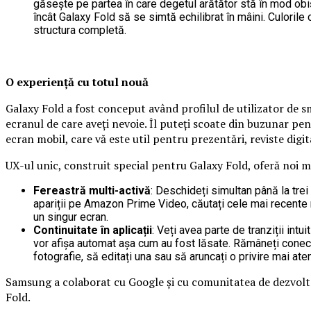
găsește pe partea în care degetul arătător stă în mod obiș
încât Galaxy Fold să se simtă echilibrat în mâini. Culoril
structura completă.
O experiență cu totul nouă
Galaxy Fold a fost conceput având profilul de utilizator de s
ecranul de care aveți nevoie. Îl puteți scoate din buzunar pe
ecran mobil, care vă este util pentru prezentări, reviste digit
UX-ul unic, construit special pentru Galaxy Fold, oferă noi 
Fereastră multi-activă
: Deschideți simultan până la trei 
apariții pe Amazon Prime Video, căutați cele mai recente re
un singur ecran.
Continuitate în aplicații
: Veți avea parte de tranziții intu
vor afișa automat așa cum au fost lăsate. Rămâneți conectat
fotografie, să editați una sau să aruncați o privire mai at
Samsung a colaborat cu Google și cu comunitatea de dezvolta
Fold.