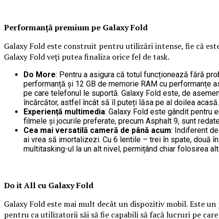
Performanță premium pe Galaxy Fold
Galaxy Fold este construit pentru utilizări intense, fie că e
Galaxy Fold veți putea finaliza orice fel de task.
Do More
: Pentru a asigura că totul funcționează fără pr
performanță și 12 GB de memorie RAM cu performanțe asemă
pe care telefonul le suportă. Galaxy Fold este, de asemene
încărcător, astfel încât să îl puteți lăsa pe al doilea acasă.
Experiență multimedia
: Galaxy Fold este gândit pentru 
filmele și jocurile preferate, precum Asphalt 9, sunt redate
Cea mai versatilă cameră de până acum
: Indiferent d
ai vrea să imortalizezi. Cu 6 lentile – trei în spate, două 
multitasking-ul la un alt nivel, permițând chiar folosirea alt
Do it All cu Galaxy Fold
Galaxy Fold este mai mult decât un dispozitiv mobil. Este un 
pentru ca utilizatorii săi să fie capabili să facă lucruri pe