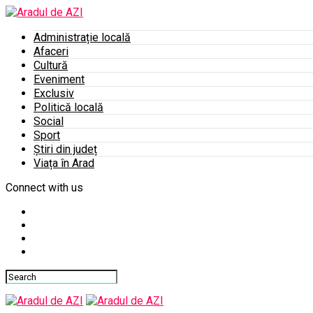
Administrație locală
Afaceri
Cultură
Eveniment
Exclusiv
Politică locală
Social
Sport
Știri din județ
Viața în Arad
Connect with us