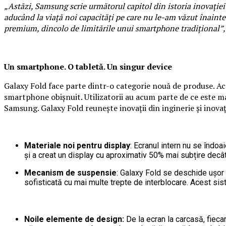
„Astăzi, Samsung scrie următorul capitol din istoria inovației
aducând la viață noi capacități pe care nu le-am văzut înainte
premium, dincolo de limitările unui smartphone tradițional”,
Un smartphone. O tabletă. Un singur device
Galaxy Fold face parte dintr-o categorie nouă de produse. Ace
smartphone obișnuit. Utilizatorii au acum parte de ce este 
Samsung. Galaxy Fold reunește inovații din inginerie și inovaț
Materiale noi pentru display
: Ecranul intern nu se îndoa
și a creat un display cu aproximativ 50% mai subțire decât 
Mecanism de suspensie
: Galaxy Fold se deschide ușor 
sofisticată cu mai multe trepte de interblocare. Acest si
Noile elemente de design:
De la ecran la carcasă, fiec