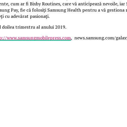
gente, cum ar fi Bixby Routines, care vă anticipează nevoile, ia
 Samsung Pay, fie că folosiți Samsung Health pentru a vă gestion
eți cu adevărat pasionați.
l doilea trimestru al anului 2019.
p://www.samsungmobilepress.com
, news.samsung.com/galax