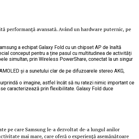
cesită performanță avansată. Având un hardware puternic, pe
, Samsung a echipat Galaxy Fold cu un chipset AP de înaltă
l conceput pentru a ține pasul cu multitudinea de activități
mbele simultan, prin Wireless PowerShare, conectat la un singur
c AMOLED și a sunetului clar de pe difuzoarele stereo AKG,
surprindă o imagine, astfel încât să nu ratezi nimic important ce
d se caracterizează prin flexibilitate. Galaxy Fold duce
ctate pe care Samsung le-a dezvoltat de-a lungul anilor
oductivitate mai mare, care oferă o experiență asemănătoare