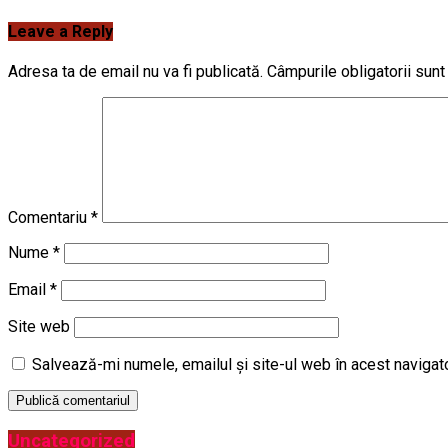
Leave a Reply
Adresa ta de email nu va fi publicată.
Câmpurile obligatorii sun
Comentariu
*
Nume
*
Email
*
Site web
Salvează-mi numele, emailul și site-ul web în acest navigat
Uncategorized