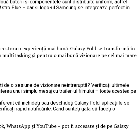
ouă baterii și componentele sunt distribuite uniform, astfel
i Astro Blue – dar și logo-ul Samsung se integrează perfect în
 acestora o experiență mai bună. Galaxy Fold se transformă în
ru multitasking și pentru o mai bună vizionare pe cel mai mare
tiți de o sesiune de vizionare neîntreruptă? Verificați ultimele
iterea unui simplu mesaj cu trailer-ul filmului – toate acestea pe
Indiferent că închideți sau deschideți Galaxy Fold, aplicațiile se
icați rapid notificările. Când sunteți gata să faceți o
k, WhatsApp și YouTube – pot fi accesate și de pe Galaxy