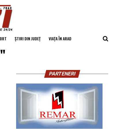
ORT
ȘTIRI DIN JUDEȚ
VIAȚA ÎN ARAD
s"
PARTENERI