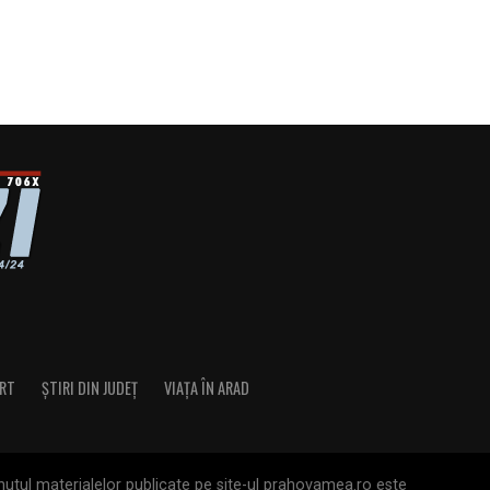
RT
ȘTIRI DIN JUDEȚ
VIAȚA ÎN ARAD
nutul materialelor publicate pe site-ul prahovamea.ro este