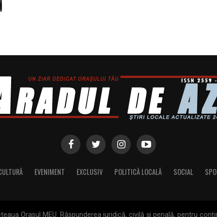
CULTURĂ
EVENIMENT
EXCLUSIV
POLITICĂ LOCALĂ
SOCIAL
SPO
eaua Orasul MEU. Răspunderea juridică, civilă și penală, pentru conți