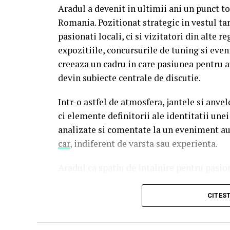
mea” se pot înscrie în cursa pentru un iPh
Aradul a devenit in ultimii ani un punct t
biletului la cinema în
formularul dedicat 
Romania. Pozitionat strategic in vestul tar
sorți pe 24 februarie.
pasionati locali, ci si vizitatori din alte re
expozitiile, concursurile de tuning si eve
După proiecțiile speciale din Arad, Timișoa
creeaza un cadru in care pasiunea pentru a
Mare, Oradea, cu săli pline, multe aplauze,
devin subiecte centrale de discutie.
curioși și încântați de poveste și de presta
în mai multe orașe.
Intr-o astfel de atmosfera, jantele si an
ci elemente definitorii ale identitatii une
Pe
11 februarie
va avea loc proiecția spec
analizate si comentate la un eveniment au
Park Constanța
,
de la 18:30
, unde
regi
car
, indiferent de varsta sau experienta.
originari din Constanța și împrejurimi, vo
Aradul ca spatiu de intalnire pentru pasio
State, Alexandra Răduță și Gabriel Va
Evenimentele auto din Arad sunt diverse ca
Cinema City Shopping City Galați
invi
CITES
in parcari mari sau spatii industriale, pan
întâlnirea cu actrițele
Ioana State și Aza
autoritatilor locale, orasul ofera un cadr