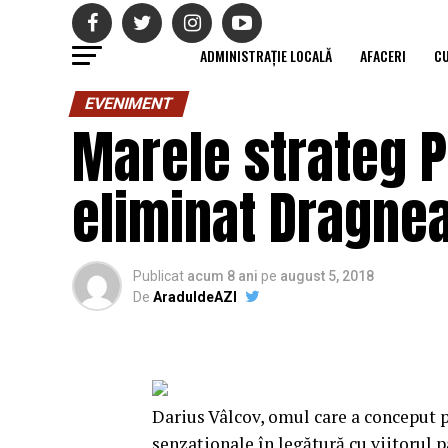
ADMINISTRAȚIE LOCALĂ
AFACERI
C
EVENIMENT
Marele strateg P
eliminat Dragnea
Publicat
acum 8 ani
pe
august 5, 2018
De
AraduldeAZI
Darius Vâlcov, omul care a conceput 
senzaționale în legătură cu viitorul pa