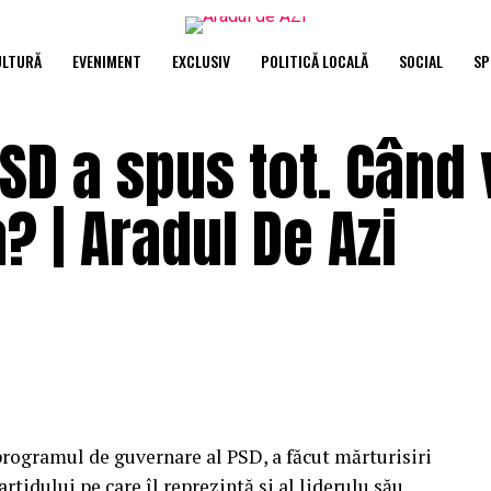
ULTURĂ
EVENIMENT
EXCLUSIV
POLITICĂ LOCALĂ
SOCIAL
SP
SD a spus tot. Când v
? | Aradul De Azi
programul de guvernare al PSD, a făcut mărturisiri
rtidului pe care îl reprezintă și al liderulu său.