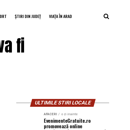
ORT
ȘTIRI DIN JUDEȚ
VIAȚA ÎN ARAD
a fi
ULTIMILE STIRI LOCALE
AFACERI
o zi inainte
EvenimenteGratuite.ro
promovează online