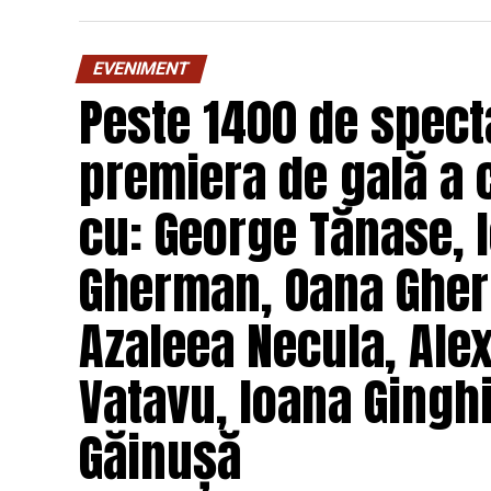
EVENIMENT
Peste 1400 de specta
premiera de gală a 
cu: George Tănase, I
Gherman, Oana Gher
Azaleea Necula, Ale
Vatavu, Ioana Ginghi
Găinușă