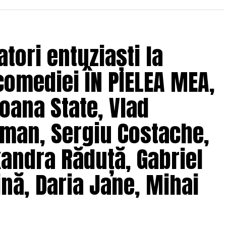
tori entuziaști la
comediei ÎN PIELEA MEA,
oana State, Vlad
man, Sergiu Costache,
xandra Răduță, Gabriel
nă, Daria Jane, Mihai