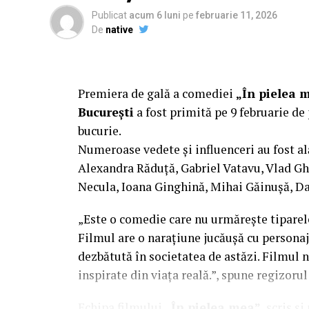
Publicat
acum 6 luni
pe
februarie 11, 2026
De
native
Premiera de gală a comediei
„În pielea 
București
a fost primită pe 9 februarie de 
bucurie.
Numeroase vedete și influenceri au fost al
Alexandra Răduță, Gabriel Vatavu, Vlad G
Necula, Ioana Ginghină, Mihai Găinușă, Da
„Este o comedie care nu urmărește tiparel
Filmul are o narațiune jucăușă cu personaj
dezbătută în societatea de astăzi. Filmul n
inspirate din viața reală.”, spune regizoru
Echipa filmului
„În pielea mea”
, scris ș