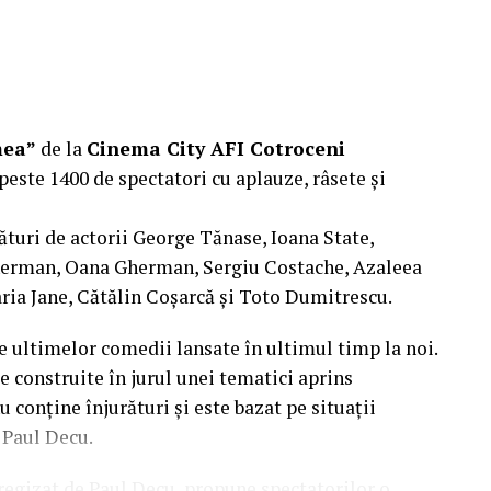
mea”
de la
Cinema City AFI Cotroceni
peste 1400 de spectatori cu aplauze, râsete și
ături de actorii George Tănase, Ioana State,
herman, Oana Gherman, Sergiu Costache, Azaleea
ria Jane, Cătălin Coșarcă și Toto Dumitrescu.
e ultimelor comedii lansate în ultimul timp la noi.
e construite în jurul unei tematici aprins
u conține înjurături și este bazat pe situații
l Paul Decu.
i regizat de Paul Decu, propune spectatorilor o