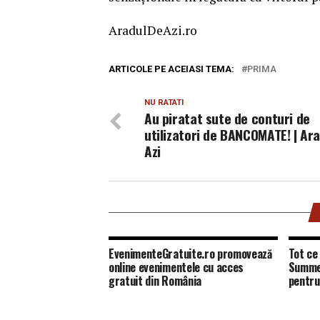
AradulDeAzi.ro
ARTICOLE PE ACEIASI TEMA:
PRIMA
NU RATATI
Au piratat sute de conturi de
utilizatori de BANCOMATE! | Ar
Azi
EvenimenteGratuite.ro promovează
Tot ce 
online evenimentele cu acces
Summer
gratuit din România
pentru