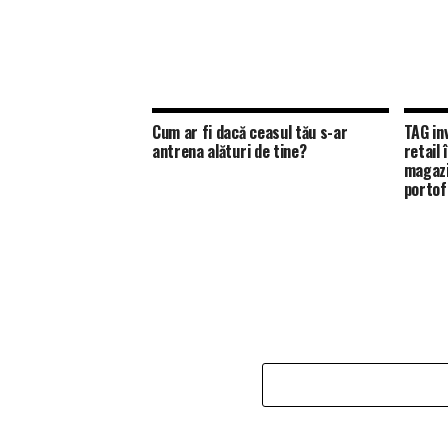
Cum ar fi dacă ceasul tău s-ar
TAG in
antrena alături de tine?
retail
magazi
portofo