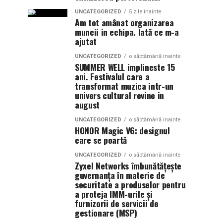
UNCATEGORIZED
5 zile inainte
Am tot amânat organizarea
muncii in echipa. Iată ce m-a
ajutat
UNCATEGORIZED
o săptămână inainte
SUMMER WELL implineste 15
ani. Festivalul care a
transformat muzica intr-un
univers cultural revine in
august
UNCATEGORIZED
o săptămână inainte
HONOR Magic V6: designul
care se poartă
UNCATEGORIZED
o săptămână inainte
Zyxel Networks îmbunătățește
guvernanța în materie de
securitate a produselor pentru
a proteja IMM-urile și
furnizorii de servicii de
gestionare (MSP)