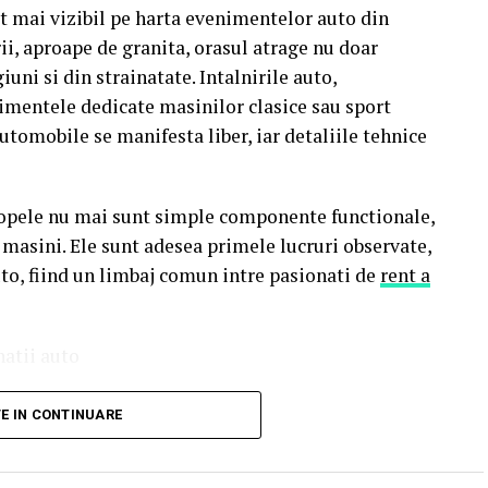
one 17 Pro Max, încărcând dovada achiziției
ot mai vizibil pe harta evenimentelor auto din
concursului
, premiul fiind oferit prin tragere la
ii, aproape de granita, orasul atrage nu doar
giuni si din strainatate. Intalnirile auto,
nimentele dedicate masinilor clasice sau sport
ra, Alba Iulia, Sibiu, Brașov, Cluj-Napoca, Baia
utomobile se manifesta liber, iar detaliile tehnice
 râsete și discuții îndelungate cu spectatorii
țiile actorilor, caravana
„În pielea mea”
continuă
velopele nu mai sunt simple componente functionale,
i masini. Ele sunt adesea primele lucruri observate,
ială
„În pielea mea”
de la
Cinema City din City
to, fiind un limbaj comun intre pasionati de
rent a
zorul Paul Decu și actrița Azaleea Necula
,
r prezenta filmul alături de colegii lor
Ioana
natii auto
tavu.
 format si public tinta. De la intalniri informale
tă spectatorii
pe 12 februarie de la 18:30
la
TE IN CONTINUARE
a la evenimente organizate cu sprijinul
leea Necula și regizorul Paul Decu.
u prietenos pentru comunitatea auto. Aceste