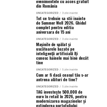
evenimentele cu acces gratuit
din România
UNCATEGORIZED
3 zile inainte
Tot ce trebuie sa stii inainte
de Summer Well 2026. Ghidul
complet pentru editia
aniversara de 15 ani
UNCATEGORIZED
3 zile inainte
Mașinile de spălat și
uscătoarele bazate pe
inteligență artificială îți
cunosc hainele mai bine decât
tine
UNCATEGORIZED
5 zile inainte
Cum ar fi dacă ceasul tău s-ar
antrena alături de tine?
UNCATEGORIZED
5 zile inainte
TAG investește 500.000 de
euro în retail în 2026, pentru
modernizarea magazinelor și
extinderea portofoliului