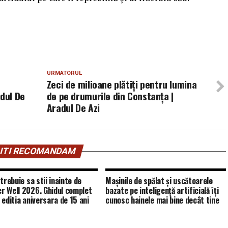
URMATORUL
Zeci de milioane plătiți pentru lumina
adul De
de pe drumurile din Constanța |
Aradul De Azi
ITI RECOMANDAM
trebuie sa stii inainte de
Mașinile de spălat și uscătoarele
 Well 2026. Ghidul complet
bazate pe inteligență artificială îți
 editia aniversara de 15 ani
cunosc hainele mai bine decât tine